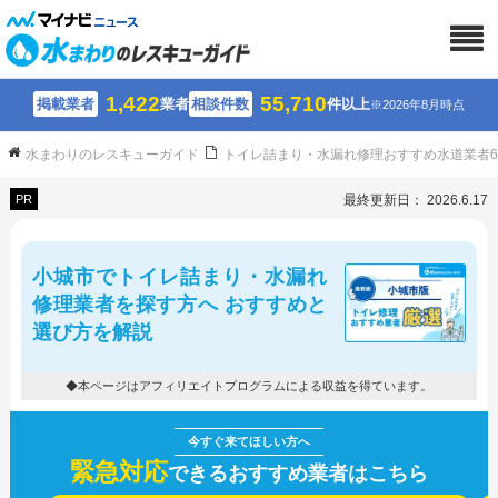
1,422
55,710
掲載業者
業者
相談件数
件以上
※2026年8月時点
水まわりのレスキューガイド
トイレ詰まり・水漏れ修理おすすめ水道業者
PR
最終更新日： 2026.6.17
小城市でトイレ詰まり・水漏れ
修理業者を探す方へ おすすめと
選び方を解説
◆本ページはアフィリエイトプログラムによる収益を得ています。
緊急対応
できるおすすめ業者はこちら