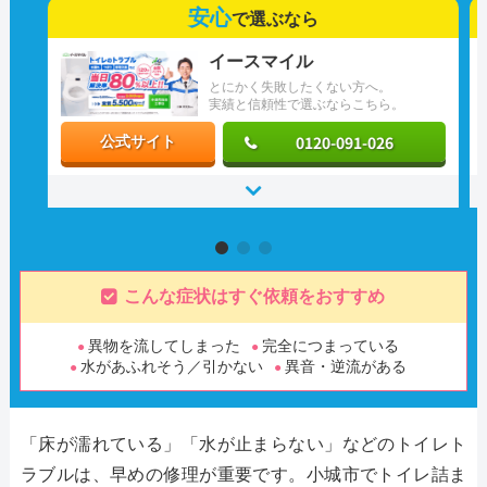
安心
で選ぶなら
イースマイル
とにかく失敗したくない方へ。
実績と信頼性で選ぶならこちら。
0120-091-026
公式サイト
こんな症状はすぐ依頼をおすすめ
異物を流してしまった
完全につまっている
水があふれそう／引かない
異音・逆流がある
「床が濡れている」「水が止まらない」などのトイレト
ラブルは、早めの修理が重要です。小城市でトイレ詰ま