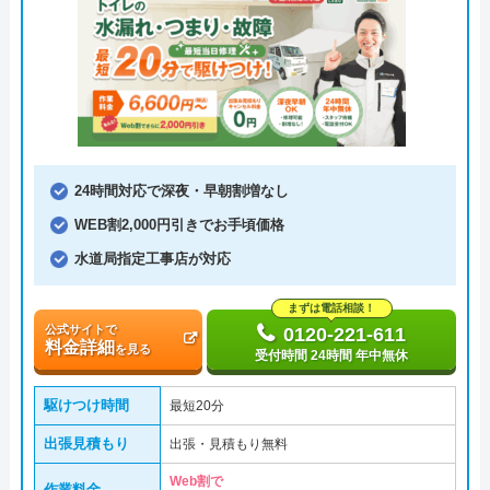
24時間対応で深夜・早朝割増なし
WEB割2,000円引きでお手頃価格
水道局指定工事店が対応
まずは電話相談！
公式サイトで
0120-221-611
料金詳細
を見る
受付時間 24時間 年中無休
駆けつけ時間
最短20分
出張見積もり
出張・見積もり無料
Web割で
作業料金