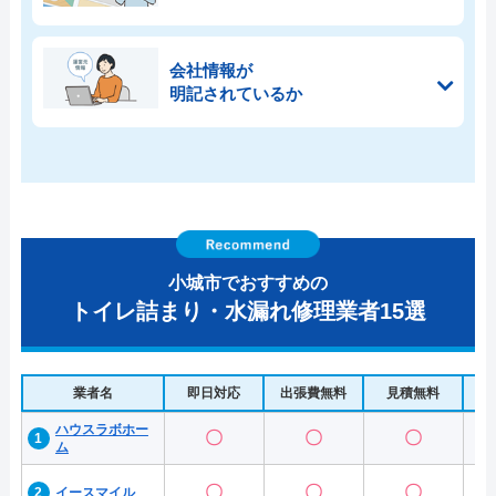
会社情報が
明記されているか
小城市でおすすめの
トイレ詰まり・水漏れ修理業者15選
業者名
即日対応
出張費無料
見積無料
水
ハウスラボホー
〇
〇
〇
ム
〇
〇
〇
イースマイル