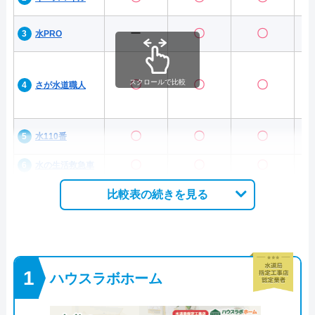
ー
〇
〇
水PRO
スクロールで比較
〇
〇
〇
さが水道職人
〇
〇
〇
水110番
〇
〇
〇
水の生活救急車
比較表の続きを見る
ハウスラボホーム