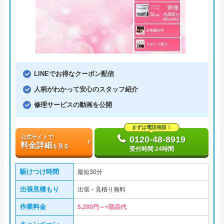
LINEでお得なクーポン配信
人柄がわかって安心のスタッフ紹介
修理サービスの動画を公開
まずは電話相談！
公式サイトで
0120-48-8919
料金詳細
を見る
受付時間 24時間
駆けつけ時間
最短30分
出張見積もり
出張・見積り無料
作業料金
5,280円～+部品代