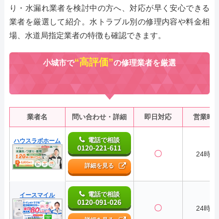
り・水漏れ業者を検討中の方へ、対応が早く安心できる
業者を厳選して紹介。水トラブル別の修理内容や料金相
場、水道局指定業者の特徴も確認できます。
“高評価”
小城市で
の修理業者を厳選
業者名
問い合わせ・詳細
即日対応
営業時
電話で相談
ハウスラボホーム
0120-221-611
〇
24時間
詳細を見る
電話で相談
イースマイル
0120-091-026
〇
24時間