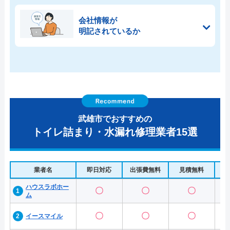
会社情報が
明記されているか
武雄市でおすすめの
トイレ詰まり・水漏れ修理業者15選
業者名
即日対応
出張費無料
見積無料
水
ハウスラボホー
〇
〇
〇
ム
〇
〇
〇
イースマイル