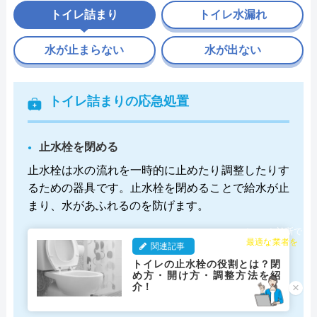
トイレ詰まり
トイレ水漏れ
水が止まらない
水が出ない
トイレ詰まりの応急処置
止水栓を閉める
止水栓は水の流れを一時的に止めたり調整したりす
るための器具です。止水栓を閉めることで給水が止
まり、水があふれるのを防げます。
チャット診断で
関連記事
最適な業者を
ご提案
トイレの止水栓の役割とは？閉
め方・開け方・調整方法を紹
介！
×