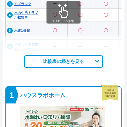
ー
〇
〇
ミズラック
水の生活トラブ
〇
〇
〇
ル救急車
スクロールで比較
〇
〇
〇
水道1番館
えがしら水道技
ー
ー
ー
術メンテナンス
比較表の続きを見る
ハウスラボホーム