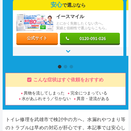
安心
で選ぶなら
イースマイル
とにかく失敗したくない方へ。
実績と信頼性で選ぶならこちら。
0120-091-026
公式サイト
こんな症状はすぐ依頼をおすすめ
異物を流してしまった
完全につまっている
水があふれそう／引かない
異音・逆流がある
トイレ修理を武雄市で検討中の方へ。水漏れやつまり等
のトラブルは早めの対応が肝心です。本記事では安心し