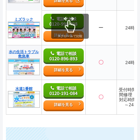
詳細を見る
電話で相談
ミズラック
0120-998-798
ー
24時間
詳細を見る
スクロールで比較
水の生活トラブル
電話で相談
救急車
0120-896-893
〇
24時間
詳細を見る
電話で相談
水道1番館
受付時間2
0120-191-084
間修理・
〇
対応時間7:
～24:0
詳細を見る