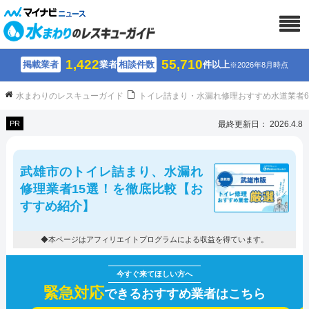
1,422
55,710
掲載業者
業者
相談件数
件以上
※2026年8月時点
水まわりのレスキューガイド
トイレ詰まり・水漏れ修理おすすめ水道業者
PR
最終更新日： 2026.4.8
武雄市のトイレ詰まり、水漏れ
修理業者15選！を徹底比較【お
すすめ紹介】
◆本ページはアフィリエイトプログラムによる収益を得ています。
緊急対応
できるおすすめ業者はこちら