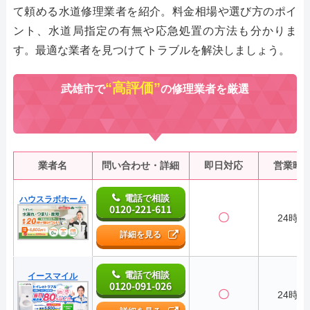
て頼める水道修理業者を紹介。料金相場や選び方のポイ
ント、水道局指定の有無や応急処置の方法も分かりま
す。最適な業者を見つけてトラブルを解決しましょう。
“高評価”
武雄市で
の修理業者を厳選
業者名
問い合わせ・詳細
即日対応
営業時
電話で相談
ハウスラボホーム
0120-221-611
〇
24時間
詳細を見る
電話で相談
イースマイル
0120-091-026
〇
24時間