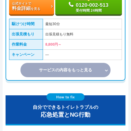
公式サイトで
0120-002-513
料金詳細
を見る
受付時間 24時間
駆けつけ時間
最短30分
出張見積もり
出張見積もり無料
作業料金
8,800円～
キャンペーン
―
サービスの内容をもっと見る
自分でできるトイレトラブルの
応急処置とNG行動