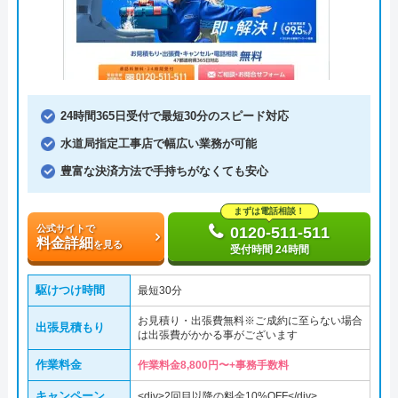
24時間365日受付で最短30分のスピード対応
水道局指定工事店で幅広い業務が可能
豊富な決済方法で手持ちがなくても安心
まずは電話相談！
公式サイトで
0120-511-511
料金詳細
を見る
受付時間 24時間
駆けつけ時間
最短30分
お見積り・出張費無料※ご成約に至らない場合
出張見積もり
は出張費がかかる事がございます
作業料金
作業料金8,800円〜+事務手数料
キャンペーン
<div>2回目以降の料金10%OFF</div>