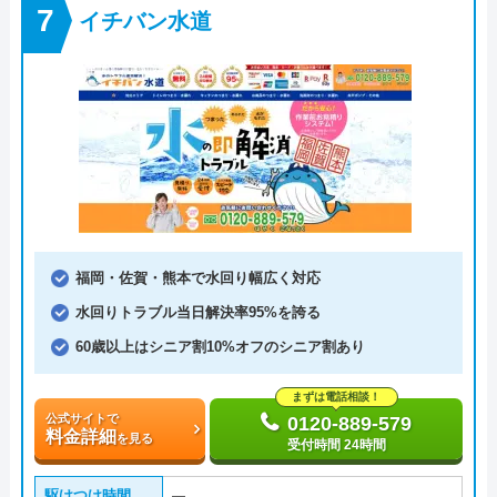
イチバン水道
福岡・佐賀・熊本で水回り幅広く対応
水回りトラブル当日解決率95%を誇る
60歳以上はシニア割10%オフのシニア割あり
まずは電話相談！
公式サイトで
0120-889-579
料金詳細
を見る
受付時間 24時間
駆けつけ時間
―