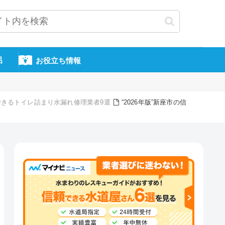
呂
お役立ち情報
頼できるトイレ詰まり水漏れ修理業者9選
“2026年版”新座市の信