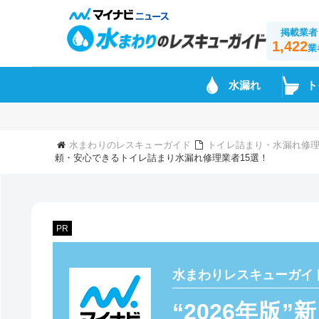
掲載業者
1,422
業
水漏れ
ト
水まわりのレスキューガイド
トイレ詰まり・水漏れ修理
頼・安心できるトイレ詰まり水漏れ修理業者15選！
PR
水まわりレスキューガイ
“2026年版