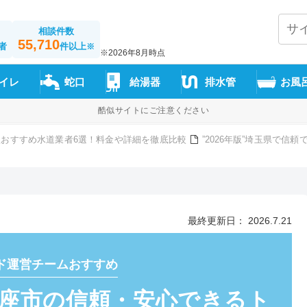
相談件数
55,710
者
件以上
※
※2026年8月時点
イレ
蛇口
給湯器
排水管
お風
酷似サイトにご注意ください
おすすめ水道業者6選！料金や詳細を徹底比較
”2026年版”埼玉県で信
最終更新日： 2026.7.21
ド運営チームおすすめ
”新座市の信頼・安心できるト