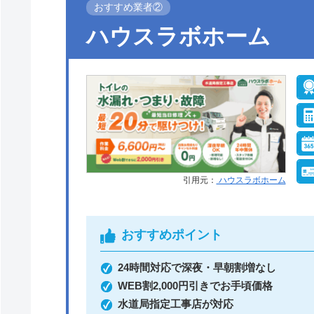
おすすめ業者②
●定休日
年中無休
ハウスラボホーム
●支払い方法
現金、銀行振込、モ
ル、後払い決済、ク
ットカード
●保証・保険
工事保証12年・商品
10年(最大)
引用元：
ハウスラボホーム
おすすめポイント
イースマイルがおすすめの理由
24時間対応で深夜・早朝割増なし
イースマイルは対応する自治体で適切な工事
WEB割2,000円引きでお手頃価格
水道局指定工事店が対応
土日祝日・深夜早朝含む24時間365日、い