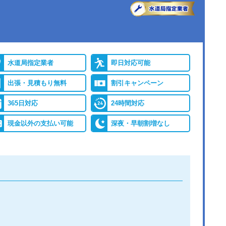
●出張見積もり
出張・見積もり無料
バイ
●累計実績
年間25万件、累計500万
レジ
件の修理交換実績
水道局指定業者
即日対応可能
出張・見積もり無料
割引キャンペーン
保証
365日対応
24時間対応
現金以外の支払い可能
深夜・早朝割増なし
詳細は公式HPでご確認ください
ができると認められている水道局指定業者です。
つ相談しても割増料金がかからず、作業が始まるまでは