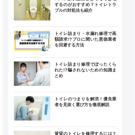
するのがおすすめ？トイレトラ
ブルの対処法も紹介
トイレ詰まり・水漏れ修理で高
額請求!?プロに聞いた悪徳業者
を回避する方法
クチコミ
トイレ詰まり修理でぼったくら
4.1
れた!?騙されないための知識ま
とめ
（198件）
トイレのつまりを解消！優良業
者を見抜く選び方を徹底解説
ー
賃貸のトイレを修理するには？