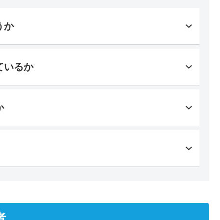
うか
ているか
か
者