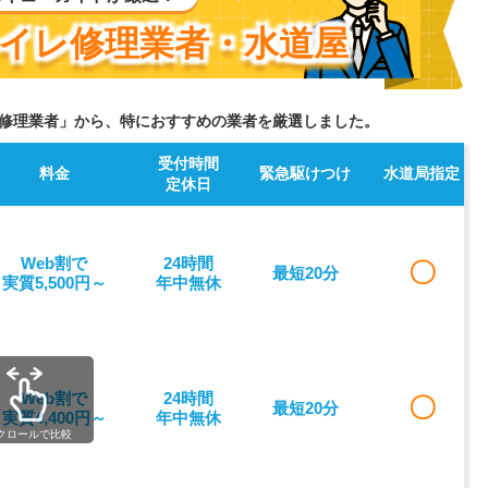
イレ修理業者・水道屋
修理業者」から、特におすすめの業者を厳選しました。
受付時間
料金
緊急駆けつけ
水道局指定
定休日
Web割で
24時間
〇
最短20分
実質5,500円～
年中無休
Web割で
24時間
〇
最短20分
実質4,400円～
年中無休
クロールで比較