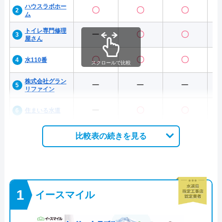
ハウスラボホー
〇
〇
〇
ム
トイレ専門修理
ー
〇
〇
屋さん
〇
〇
〇
水110番
スクロールで比較
株式会社グラン
ー
ー
ー
リファイン
ー
〇
〇
住まいる水道
比較表の続きを見る
イースマイル