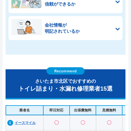
信頼ができるか
会社情報が
明記されているか
さいたま市北区でおすすめの
トイレ詰まり・水漏れ修理業者15選
業者名
即日対応
出張費無料
見積無料
水
〇
〇
〇
イースマイル