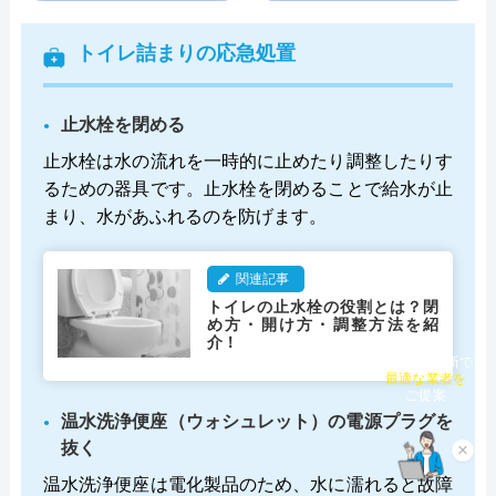
トイレ詰まりの応急処置
止水栓を閉める
止水栓は水の流れを一時的に止めたり調整したりす
るための器具です。止水栓を閉めることで給水が止
まり、水があふれるのを防げます。
関連記事
トイレの止水栓の役割とは？閉
め方・開け方・調整方法を紹
介！
チャット診断で
最適な業者を
ご提案
温水洗浄便座（ウォシュレット）の電源プラグを
抜く
×
温水洗浄便座は電化製品のため、水に濡れると故障