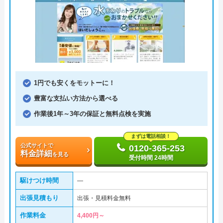
1円でも安くをモットーに！
豊富な支払い方法から選べる
作業後1年～3年の保証と無料点検を実施
まずは電話相談！
公式サイトで
0120-365-253
料金詳細
を見る
受付時間 24時間
駆けつけ時間
―
出張見積もり
出張・見積料金無料
作業料金
4,400円～