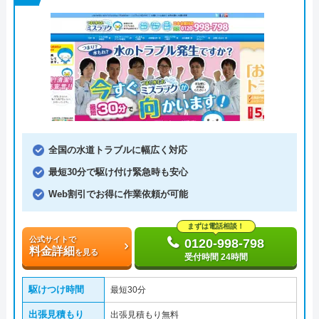
全国の水道トラブルに幅広く対応
最短30分で駆け付け緊急時も安心
Web割引でお得に作業依頼が可能
まずは電話相談！
公式サイトで
0120-998-798
料金詳細
を見る
受付時間 24時間
駆けつけ時間
最短30分
出張見積もり
出張見積もり無料