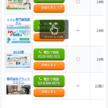
〇
24時間
詳細を見る
トイレ専門修理屋
さん
電話で相談
0120-960-358
ー
24時間
詳細を見る
スクロールで比較
水110番
電話で相談
0120-002-513
〇
24時間
詳細を見る
株式会社グランリ
電話で相談
ファイン
03-6304-9575
ー
記載な
詳細を見る