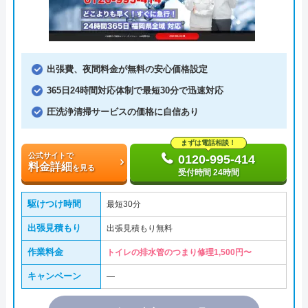
出張費、夜間料金が無料の安心価格設定
365日24時間対応体制で最短30分で迅速対応
圧洗浄清掃サービスの価格に自信あり
まずは電話相談！
公式サイトで
0120-995-414
料金詳細
を見る
受付時間 24時間
駆けつけ時間
最短30分
出張見積もり
出張見積もり無料
作業料金
トイレの排水管のつまり修理1,500円〜
キャンペーン
―