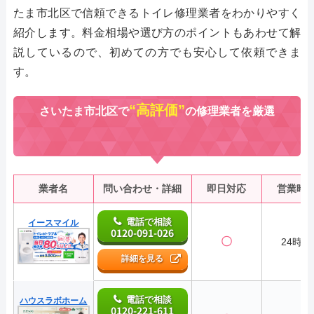
たま市北区で信頼できるトイレ修理業者をわかりやすく
紹介します。料金相場や選び方のポイントもあわせて解
説しているので、初めての方でも安心して依頼できま
す。
“高評価”
さいたま市北区で
の修理業者を厳選
業者名
問い合わせ・詳細
即日対応
営業時
電話で相談
イースマイル
0120-091-026
〇
24時間
詳細を見る
電話で相談
ハウスラボホーム
0120-221-611