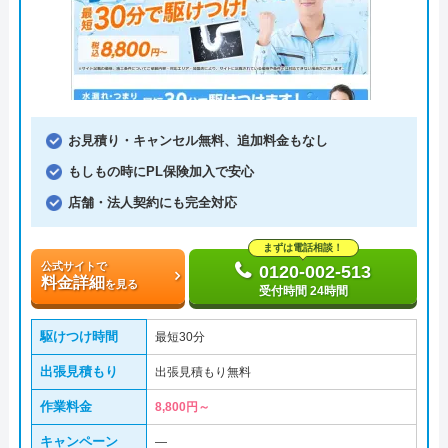
お見積り・キャンセル無料、追加料金もなし
もしもの時にPL保険加入で安心
店舗・法人契約にも完全対応
まずは電話相談！
公式サイトで
0120-002-513
料金詳細
を見る
受付時間 24時間
駆けつけ時間
最短30分
出張見積もり
出張見積もり無料
作業料金
8,800円～
キャンペーン
―