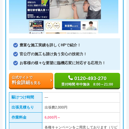
豊富な施工実績を詳しくHPで紹介！
官公庁の施工も請け負う安心の技術力！
お客様の様々な要望に臨機応変に対応する応用力！
公式サイトで
0120-493-270
料金詳細
を見る
受付時間 年中無休 8:00～21:00
駆けつけ時間
―
出張見積もり
出張費2,000円
作業料金
6,000円～
各種キャンペーンをご用意しております（リピ