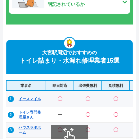
明記されているか
大宮駅周辺でおすすめの
トイレ詰まり・水漏れ修理業者15選
業者名
即日対応
出張費無料
見積無料
水
〇
〇
〇
イースマイル
トイレ専門修
ー
〇
〇
理屋さん
ハウスラボホ
〇
〇
〇
ーム