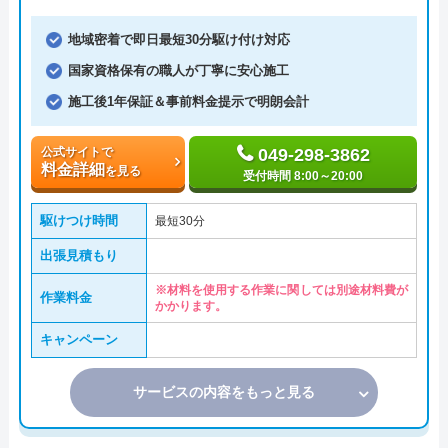
地域密着で即日最短30分駆け付け対応
国家資格保有の職人が丁寧に安心施工
施工後1年保証＆事前料金提示で明朗会計
公式サイトで
049-298-3862
料金詳細
を見る
受付時間 8:00～20:00
駆けつけ時間
最短30分
出張見積もり
※材料を使用する作業に関しては別途材料費が
作業料金
かかります。
キャンペーン
サービスの内容をもっと見る