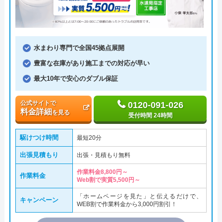
水まわり専門で全国45拠点展開
豊富な在庫があり施工までの対応が早い
最大10年で安心のダブル保証
公式サイトで
0120-091-026
料金詳細
を見る
受付時間 24時間
駆けつけ時間
最短20分
出張見積もり
出張・見積もり無料
作業料金8,800円～
作業料金
Web割で実質5,500円～
「ホームページを見た」と伝えるだけで、
キャンペーン
WEB割で作業料金から3,000円割引！