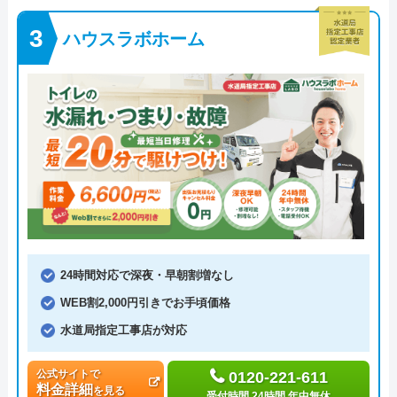
ハウスラボホーム
24時間対応で深夜・早朝割増なし
WEB割2,000円引きでお手頃価格
水道局指定工事店が対応
公式サイトで
0120-221-611
料金詳細
を見る
受付時間 24時間 年中無休