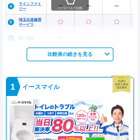
ラインファミ
ー
ー
ー
スクロールで比較
リー
埼玉水道修理
〇
〇
〇
サービス
ー
〇
〇
第一住設
比較表の続きを見る
イースマイル