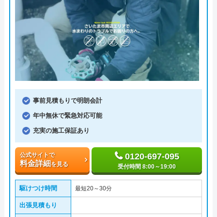
事前見積もりで明朗会計
年中無休で緊急対応可能
充実の施工保証あり
公式サイトで
0120-697-095
料金詳細
を見る
受付時間 8:00～19:00
駆けつけ時間
最短20～30分
出張見積もり