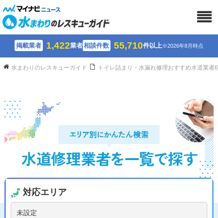
1,422
55,710
掲載業者
業者
相談件数
件以上
※2026年8月時点
水まわりのレスキューガイド
トイレ詰まり・水漏れ修理おすすめ水道業者
対応エリア