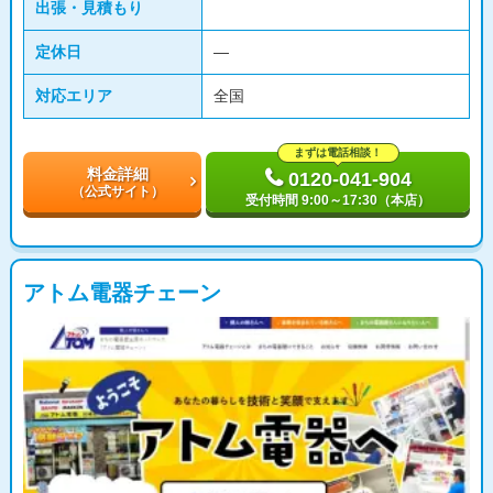
出張・見積もり
定休日
―
対応エリア
全国
まずは電話相談！
料金詳細
0120-041-904
（公式サイト）
受付時間 9:00～17:30（本店）
アトム電器チェーン