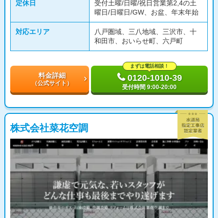
定休日
受付土曜/日曜/祝日営業第2,4の土
曜日/日曜日/GW、お盆、年末年始
対応エリア
八戸圏域、三八地域、三沢市、十
和田市、おいらせ町、六戸町
まずは電話相談！
料金詳細
0120-1010-39
（公式サイト）
受付時間 9:00-20:00
株式会社菜花空調