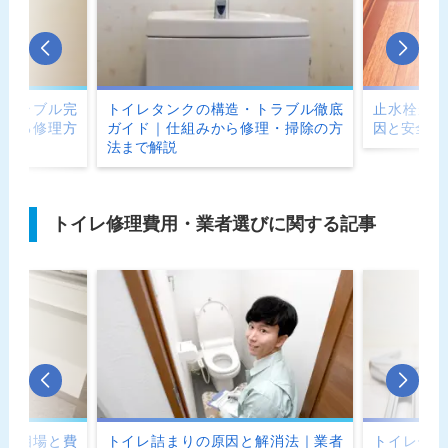
とトラブル完
トイレタンクの構造・トラブル徹底
止水栓が回
できる修理方
ガイド｜仕組みから修理・掃除の方
因と安全な
法まで解説
トイレ修理費用・業者選びに関する記事
費用相場と費
トイレ詰まりの原因と解消法｜業者
トイレ修理