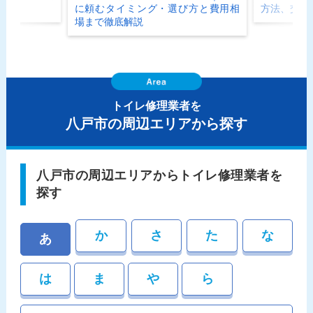
に頼むタイミング・選び方と費用相
方法、交換
場まで徹底解説
トイレ修理業者を
八戸市の周辺エリアから探す
八戸市の周辺エリアからトイレ修理業者を
探す
か
さ
た
な
あ
は
ま
や
ら