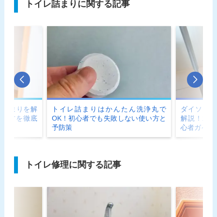
トイレ詰まりに関する記事
レ詰まりを解
トイレ詰まりはかんたん洗浄丸で
ダイソーで
直し方を徹底
OK！初心者でも失敗しない使い方と
解説！水ま
予防策
心者ガイド
トイレ修理に関する記事