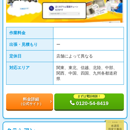
作業料金
出張・見積もり
ー
定休日
店舗によって異なる
対応エリア
関東、東北、信越、北陸、中部、
関西、中国、四国、九州各都道府
県
まずは電話相談！
料金詳細
0120-54-8419
（公式サイト）