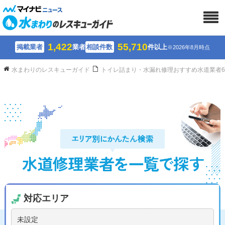
1,422
55,710
掲載業者
業者
相談件数
件以上
※2026年8月時点
水まわりのレスキューガイド
トイレ詰まり・水漏れ修理おすすめ水道業者
対応エリア