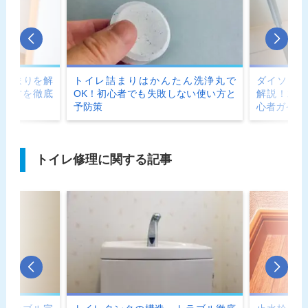
レ詰まりを解
トイレ詰まりはかんたん洗浄丸で
ダイソーで
直し方を徹底
OK！初心者でも失敗しない使い方と
解説！水ま
予防策
心者ガイド
トイレ修理に関する記事