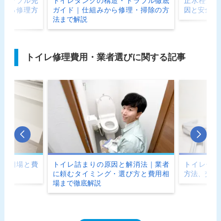
とトラブル完
トイレタンクの構造・トラブル徹底
止水栓が回
できる修理方
ガイド｜仕組みから修理・掃除の方
因と安全な
法まで解説
トイレ修理費用・業者選びに関する記事
費用相場と費
トイレ詰まりの原因と解消法｜業者
トイレ修理
に頼むタイミング・選び方と費用相
方法、交換
場まで徹底解説