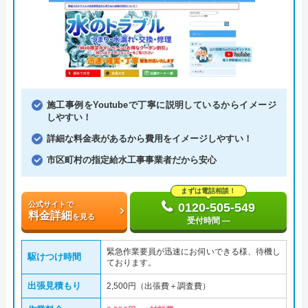
施工事例をYoutubeで丁寧に説明しているからイメージ
しやすい！
詳細な料金表があるから費用をイメージしやすい！
市区町村の指定給水工事事業者だから安心
まずは電話相談！
公式サイトで
0120-505-549
料金詳細
を見る
受付時間 ―
緊急作業要員が迅速にお伺いできる様、待機し
駆けつけ時間
ております。
出張見積もり
2,500円（出張費＋調査費）