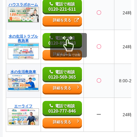
電話で相談
ハウスラボホーム
0120-221-611
〇
24時間
詳細を見る
水の生活トラブル
電話で相談
救急車
0120-896-893
〇
24時間
詳細を見る
スクロールで比較
水の生活救急車
電話で相談
0120-569-365
〇
8:00-22:
詳細を見る
電話で相談
エーライフ
0120-777-846
ー
24時間
詳細を見る