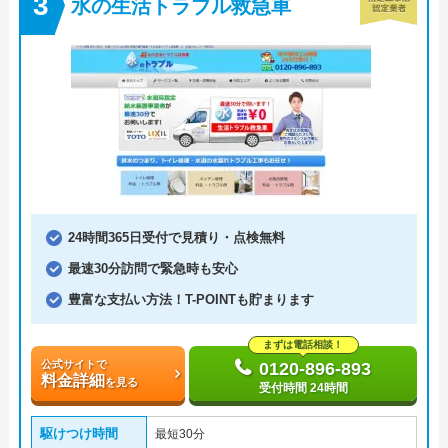
水の生活トラブル救急車
24時間365日受付で見積り・点検無料
最速30分訪問で緊急時も安心
豊富な支払い方法！T-POINTも貯まります
まずは電話相談！
公式サイトで
0120-896-893
料金詳細
を見る
受付時間 24時間
駆けつけ時間
最短30分