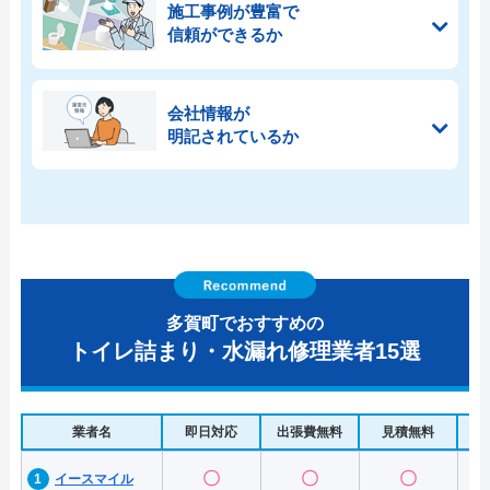
施工事例が豊富で
信頼ができるか
会社情報が
明記されているか
多賀町でおすすめの
トイレ詰まり・水漏れ修理業者15選
業者名
即日対応
出張費無料
見積無料
水
〇
〇
〇
イースマイル