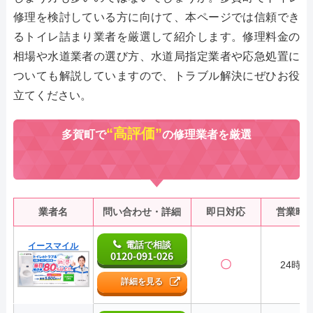
修理を検討している方に向けて、本ページでは信頼でき
るトイレ詰まり業者を厳選して紹介します。修理料金の
相場や水道業者の選び方、水道局指定業者や応急処置に
ついても解説していますので、トラブル解決にぜひお役
立てください。
“高評価”
多賀町で
の修理業者を厳選
業者名
問い合わせ・詳細
即日対応
営業時
電話で相談
イースマイル
0120-091-026
〇
24時間
詳細を見る