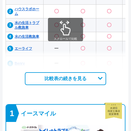
ハウスラボホー
〇
〇
〇
ム
水の生活トラブ
〇
〇
〇
ル救急車
〇
〇
〇
水の生活救急車
スクロールで比較
ー
〇
〇
エーライフ
ー
〇
〇
Benry
比較表の続きを見る
イースマイル