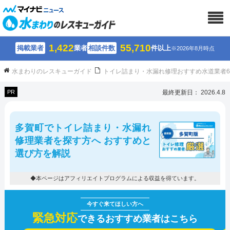
1,422
55,710
掲載業者
業者
相談件数
件以上
※2026年8月時点
水まわりのレスキューガイド
トイレ詰まり・水漏れ修理おすすめ水道業者
PR
最終更新日： 2026.4.8
多賀町でトイレ詰まり・水漏れ
修理業者を探す方へ おすすめと
選び方を解説
◆本ページはアフィリエイトプログラムによる収益を得ています。
緊急対応
できるおすすめ業者はこちら