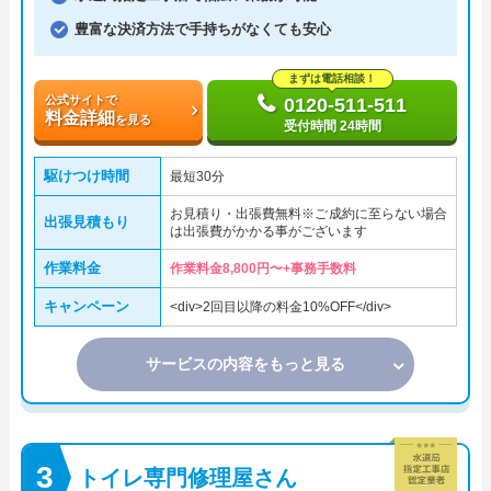
豊富な決済方法で手持ちがなくても安心
まずは電話相談！
公式サイトで
0120-511-511
料金詳細
を見る
受付時間 24時間
駆けつけ時間
最短30分
お見積り・出張費無料※ご成約に至らない場合
出張見積もり
は出張費がかかる事がございます
作業料金
作業料金8,800円〜+事務手数料
キャンペーン
<div>2回目以降の料金10%OFF</div>
サービスの内容をもっと見る
トイレ専門修理屋さん