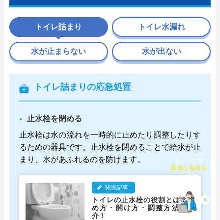
トイレ詰まり
トイレ水漏れ
水が止まらない
水が出ない
トイレ詰まりの応急処置
止水栓を閉める
止水栓は水の流れを一時的に止めたり調整したりす
るための器具です。止水栓を閉めることで給水が止
まり、水があふれるのを防げます。
チャット診断で
最適な業者を
ご提案
関連記事
トイレの止水栓の役割とは？閉
×
め方・開け方・調整方法を紹
介！