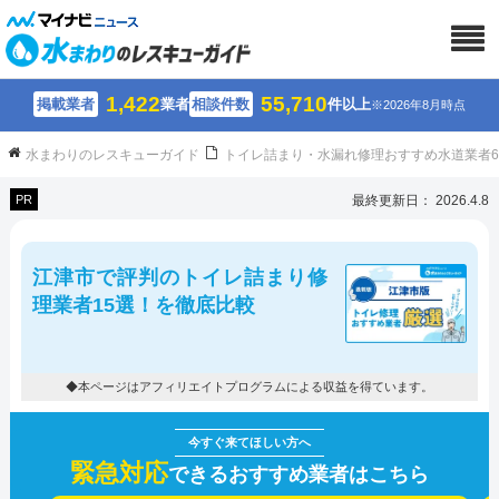
1,422
55,710
掲載業者
業者
相談件数
件以上
※2026年8月時点
水まわりのレスキューガイド
トイレ詰まり・水漏れ修理おすすめ水道業者
PR
最終更新日： 2026.4.8
江津市で評判のトイレ詰まり修
理業者15選！を徹底比較
◆本ページはアフィリエイトプログラムによる収益を得ています。
緊急対応
できるおすすめ業者はこちら