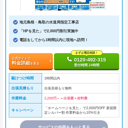
地元島根・鳥取の水道局指定工事店
「HPを見た」で2,000円割引実施中
電話をしてから1時間以内に現地へ訪問！
まずは電話相談！
公式サイトで
0120-492-315
料金詳細
を見る
受付時間 24時間
駆けつけ時間
1時間以内
出張見積もり
出張見積もり無料
作業料金
2,200円～＋出張費＋材料費
「ホームページを見た」で2,000円OFF 新規限
キャンペーン
定シルバー割 作業料金から10%引き
サービスの内容をもっと見る