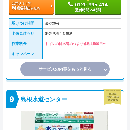
公式サイトで
0120-995-414
料金詳細
を見る
受付時間 24時間
駆けつけ時間
最短30分
出張見積もり
出張見積もり無料
作業料金
トイレの排水管のつまり修理1,500円〜
キャンペーン
―
サービスの内容をもっと見る
島根水道センター