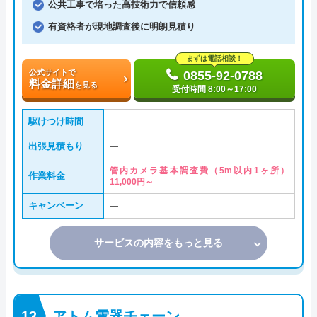
公共工事で培った高技術力で信頼感
有資格者が現地調査後に明朗見積り
まずは電話相談！
公式サイトで
0855-92-0788
料金詳細
を見る
受付時間 8:00～17:00
駆けつけ時間
―
出張見積もり
―
管内カメラ基本調査費（5m以内1ヶ所）
作業料金
11,000円～
キャンペーン
―
サービスの内容をもっと見る
アトム電器チェーン