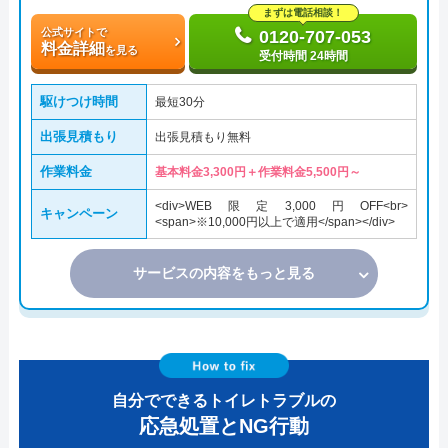
まずは電話相談！
公式サイトで
0120-707-053
料金詳細
を見る
受付時間 24時間
駆けつけ時間
最短30分
出張見積もり
出張見積もり無料
作業料金
基本料金3,300円＋作業料金5,500円～
<div>WEB限定3,000円OFF<br>
キャンペーン
<span>※10,000円以上で適用</span></div>
サービスの内容をもっと見る
自分でできるトイレトラブルの
応急処置とNG行動