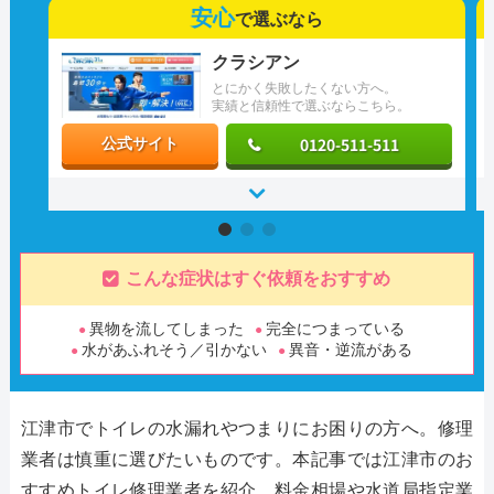
安心
で選ぶなら
クラシアン
とにかく失敗したくない方へ。
実績と信頼性で選ぶならこちら。
0120-511-511
公式サイト
こんな症状はすぐ依頼をおすすめ
異物を流してしまった
完全につまっている
水があふれそう／引かない
異音・逆流がある
江津市でトイレの水漏れやつまりにお困りの方へ。修理
業者は慎重に選びたいものです。本記事では江津市のお
すすめトイレ修理業者を紹介。料金相場や水道局指定業