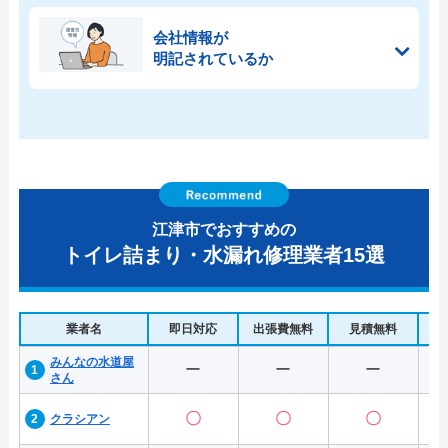
会社情報が
明記されているか
江津市でおすすめの
トイレ詰まり・水漏れ修理業者15選
業者名
即日対応
出張費無料
見積無料
水
みんなの水道屋
ー
ー
ー
さん
〇
〇
〇
クラシアン