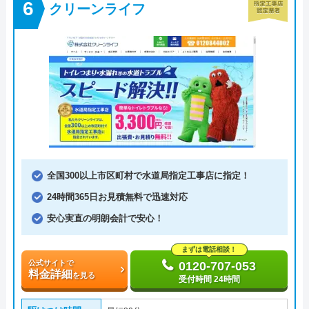
クリーンライフ
全国300以上市区町村で水道局指定工事店に指定！
24時間365日お見積無料で迅速対応
安心実直の明朗会計で安心！
まずは電話相談！
公式サイトで
0120-707-053
料金詳細
を見る
受付時間 24時間