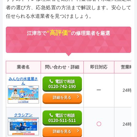
者の選び方、応急処置の方法まで解説します。安心して
任せられる水道業者を見つけましょう。
“高評価”
江津市で
の修理業者を厳選
業者名
問い合わせ・詳細
即日対応
営業時
みんなの水道屋さ
電話で相談
ん
0120-742-190
ー
24時間
詳細を見る
クラシアン
電話で相談
0120-511-511
〇
24時間
詳細を見る