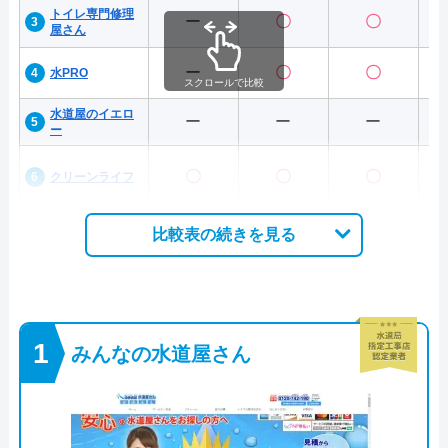
トイレ専門修理
ー
〇
〇
屋さん
ー
〇
〇
水PRO
スクロールで比較
水道屋のイエロ
ー
ー
ー
ー
〇
〇
〇
クリーンライフ
比較表の続きを見る
みんなの水道屋さん