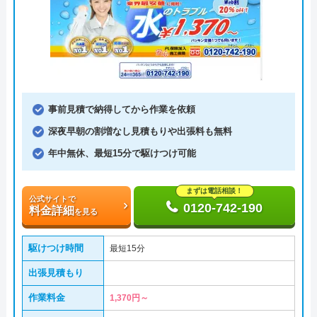
事前見積で納得してから作業を依頼
深夜早朝の割増なし見積もりや出張料も無料
年中無休、最短15分で駆けつけ可能
まずは電話相談！
公式サイトで
0120-742-190
料金詳細
を見る
駆けつけ時間
最短15分
出張見積もり
作業料金
1,370円～