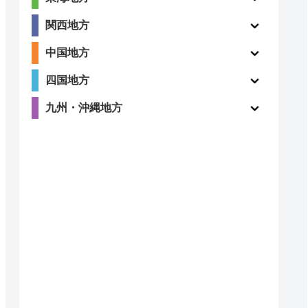
関西地方
中国地方
〇
ー
四国地方
九州・沖縄地方
5
〇
（1件）