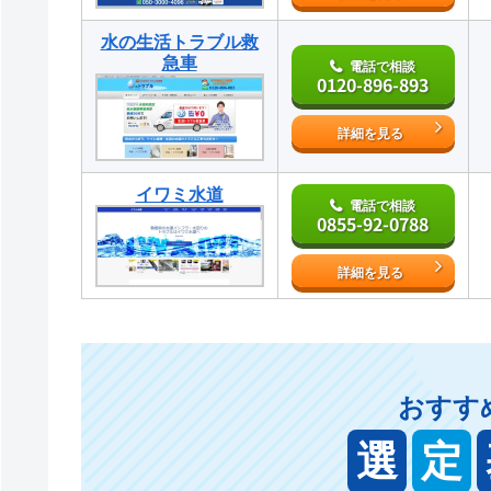
水の生活トラブル救
急車
電話で相談
0120-896-893
詳細を見る
イワミ水道
電話で相談
0855-92-0788
詳細を見る
おすす
選
定