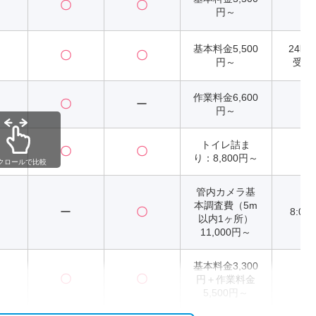
〇
〇
2
円～
基本料金5,500
24時
〇
〇
円～
受付
作業料金6,600
〇
ー
2
円～
トイレ詰ま
〇
〇
2
り：8,800円～
クロールで比較
管内カメラ基
本調査費（5m
ー
〇
8:00
以内1ヶ所）
11,000円～
基本料金3,300
〇
〇
円＋作業料金
2
5,500円～