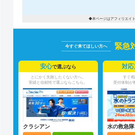
◆本ページはアフィリエイ
緊急
安心
対応
で選ぶなら
とにかく失敗したくない方へ。
すぐ相
実績と信頼性で選ぶならこちら。
受付体制が
クラシアン
水の救急隊