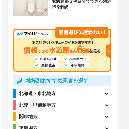
緊急連絡先や自分でできる対処
道局指定
クチコミ
法を解説
3.5
〇
（13件）
4.4
地域別おすすめ業者を探す
〇
（99件）
北海道・東北地方
北陸・甲信越地方
関東地方
ー
ー
東海地方