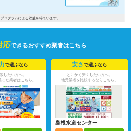
トプログラムによる収益を得ています。
対応
できるおすすめ業者はこちら
力
安さ
で選ぶなら
で選ぶなら
談したい方へ。
とにかく安くしたい方へ。
整った業者はこちら。
地元業者を比較するならこちら。
島根水道センター