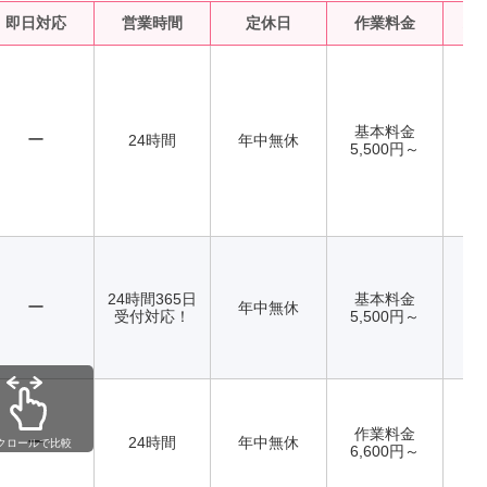
即日対応
営業時間
定休日
作業料金
水
基本料金
ー
24時間
年中無休
5,500円～
24時間365日
基本料金
ー
年中無休
受付対応！
5,500円～
作業料金
ー
24時間
年中無休
クロールで比較
6,600円～