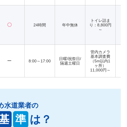
トイレ詰ま
〇
24時間
年中無休
り：8,800円
～
管内カメラ
基本調査費
日曜/祝祭日/
ー
8:00～17:00
（5m以内1
隔週土曜日
ヶ所）
11,000円～
め水道業者の
基
準
は？