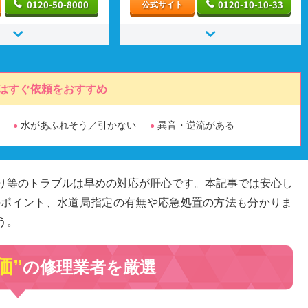
0120-50-8000
0120-10-10-33
公式サイト
はすぐ依頼をおすすめ
水があふれそう／引かない
異音・逆流がある
り等のトラブルは早めの対応が肝心です。本記事では安心し
のポイント、水道局指定の有無や応急処置の方法も分かりま
う。
価”
の修理業者を厳選