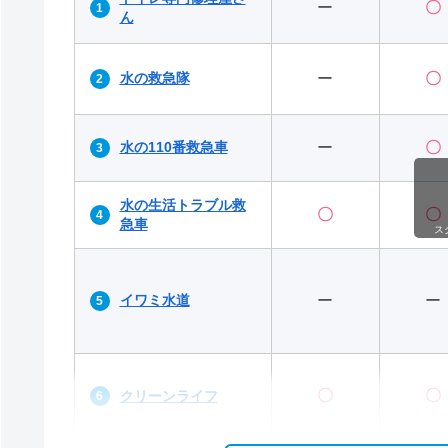
ー
〇
ん
水の救急隊
ー
〇
水の110番救急車
ー
〇
水の生活トラブル救
〇
〇
急車
ス
イワミ水道
ー
ー
〇
〇
クリーンライフ