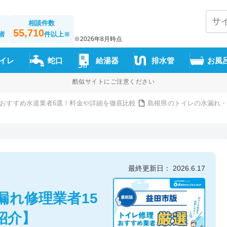
相談件数
55,710
者
件以上
※
※2026年8月時点
イレ
蛇口
給湯器
排水管
お風
酷似サイトにご注意ください
おすすめ水道業者6選！料金や詳細を徹底比較
島根県のトイレの水漏れ・
】
最終更新日： 2026.6.17
漏れ修理業者15
紹介】