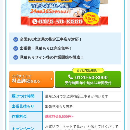
全国160水道局の指定工事店が対応！
出張費・見積もりは完全無料！
見積もりサイン後の作業開始を徹底！
まずは電話相談！
公式サイトで
0120-50-8000
料金詳細
を見る
受付時間 年中無休24時間受付
駆けつけ時間
最短15分で水道局指定工事者が伺います
出張見積もり
出張見積もり無料
作業料金
基本料金5,500円～
お電話で「ネットで見た」と伝えて頂くだけで
キャンペーン