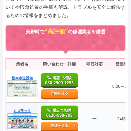
いてや応急処置の手順も解説。トラブルを安全に解決す
るための情報をまとめました。
“高評価”
美郷町で
の修理業者を厳選
業者名
問い合わせ・詳細
即日対応
営業時
電話で相談
松本水道設備
080-2900-1253
ー
8:00～22:
詳細を見る
電話で相談
ミズラック
0120-998-798
ー
24時間
詳細を見る