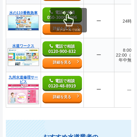
電話で相談
水の110番救急車
050-3000-4096
ー
24時間
詳細を見る
スクロールで比較
水道ワークス
電話で相談
8:00～
0120-900-832
ー
22:00（3
年中無休
詳細を見る
九州水道修理サー
電話で相談
ビス
0120-48-8919
ー
―
詳細を見る
おすすめ水道業者の