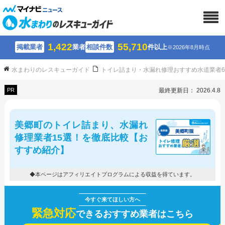
1,422
55,710
掲載業者
業者
相談件数
件以上
※2026年8月時点
水まわりのレスキューガイド
トイレ詰まり・水漏れ修理おすすめ水道業者
PR
最終更新日： 2026.4.8
美郷町のトイレ詰まり、水漏れ
修理業者15選！を徹底比較【お
すすめ紹介】
◆本ページはアフィリエイトプログラムによる収益を得ています。
緊急対応
できるおすすめ業者はこちら