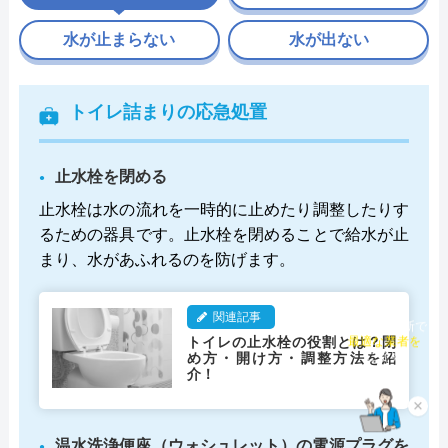
水が止まらない
水が出ない
トイレ詰まりの応急処置
止水栓を閉める
止水栓は水の流れを一時的に止めたり調整したりす
るための器具です。止水栓を閉めることで給水が止
まり、水があふれるのを防げます。
関連記事
チャット診断で
トイレの止水栓の役割とは？閉
最適な業者を
め方・開け方・調整方法を紹
ご提案
介！
×
温水洗浄便座（ウォシュレット）の電源プラグを