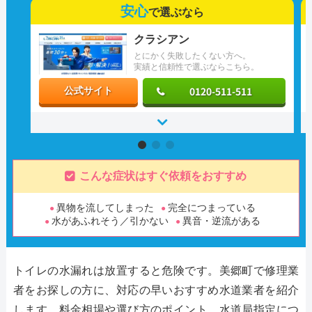
安心
で選ぶなら
クラシアン
とにかく失敗したくない方へ。
実績と信頼性で選ぶならこちら。
0120-511-511
公式サイト
こんな症状はすぐ依頼をおすすめ
異物を流してしまった
完全につまっている
水があふれそう／引かない
異音・逆流がある
トイレの水漏れは放置すると危険です。美郷町で修理業
者をお探しの方に、対応の早いおすすめ水道業者を紹介
します。料金相場や選び方のポイント、水道局指定につ