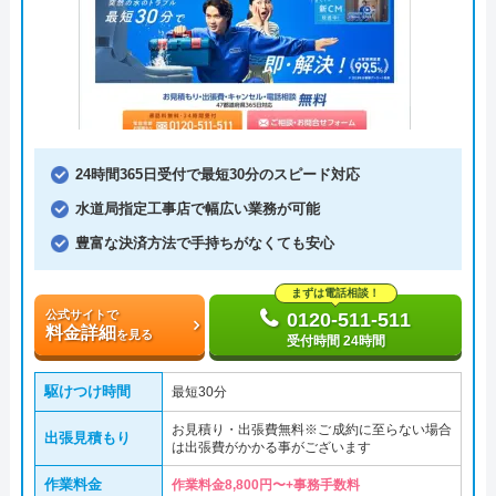
24時間365日受付で最短30分のスピード対応
水道局指定工事店で幅広い業務が可能
豊富な決済方法で手持ちがなくても安心
まずは電話相談！
公式サイトで
0120-511-511
料金詳細
を見る
受付時間 24時間
駆けつけ時間
最短30分
お見積り・出張費無料※ご成約に至らない場合
出張見積もり
は出張費がかかる事がございます
作業料金
作業料金8,800円〜+事務手数料