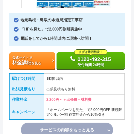
地元島根・鳥取の水道局指定工事店
「HPを見た」で2,000円割引実施中
電話をしてから1時間以内に現地へ訪問！
まずは電話相談！
公式サイトで
0120-492-315
料金詳細
を見る
受付時間 24時間
駆けつけ時間
1時間以内
出張見積もり
出張見積もり無料
作業料金
2,200円～＋出張費＋材料費
「ホームページを見た」で2,000円OFF 新規限
キャンペーン
定シルバー割 作業料金から10%引き
サービスの内容をもっと見る