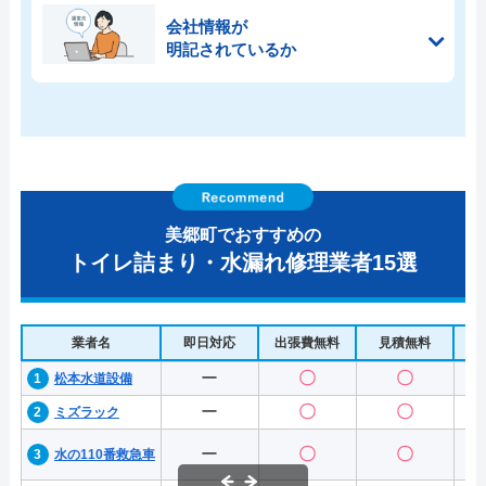
会社情報が
明記されているか
美郷町でおすすめの
トイレ詰まり・水漏れ修理業者15選
業者名
即日対応
出張費無料
見積無料
水
ー
〇
〇
松本水道設備
ー
〇
〇
ミズラック
ー
〇
〇
水の110番救急車