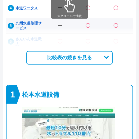
ー
〇
〇
水道ワークス
スクロールで比較
九州水道修理サ
ー
〇
〇
ービス
さんいん水道職
〇
〇
〇
人
比較表の続きを見る
松本水道設備