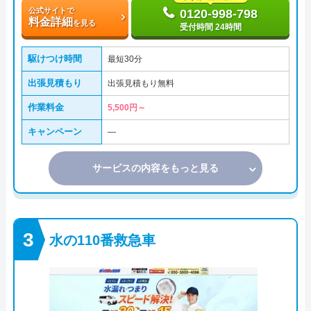
公式サイトで
0120-998-798
料金詳細
を見る
受付時間 24時間
駆けつけ時間
最短30分
出張見積もり
出張見積もり無料
作業料金
5,500円～
キャンペーン
―
サービスの内容をもっと見る
水の110番救急車