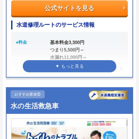
公式サイトを見る
0120-492-315
水道修理ルートのサービス情報
受付時間 24時間
●料金
基本料金3,300円
公式サイトを見る
つまり5,500円～
水漏れ11,000円～
さんいん水道職人の基本情報
●キャンペーン
HP限定割、作業料金から最大
3,000円割引
運営会社
株式会社N-Vision
●駆けつけ時間
最短15分
代表者
中村信幸
おすすめ業者⑫
●受付時間
24時間
創業・設立
平成24 年11 月
水の生活救急車
●定休日
年中無休
所在地
〒690-0023
松江市竹矢町1839-2
●出張見積もり
出張見積もり無料
●支払い方法
現金、PayPay、クレジットカー
対応エリア
松江市、浜田市、出雲市、益田市、大