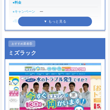
●料金
代表者
森下勝義
●キャンペーン
ー
創業・設立
平成10年1月設立
●駆けつけ時間
ー
所在地
〒699-4221
●受付時間
店舗によって異なる
島根県江津市桜江町市山543番地
●定休日
店舗によって異なる
対応エリア
島根県江津市、邑智郡（川本町、邑南
おすすめ業者⑧
町、美郷町）、大田市、浜田市
●出張見積もり
ー
ミズラック
●支払い方法
ー
イワミ水道のクチコミ on
●累計実績
ー
5
（
1
件のクチコミ）
●保証・保険
ー
※クチコミの内容について
詳細は公式HPでご確認ください
サッシー
アトム電器チェーンがおすすめの理由
10 か月前