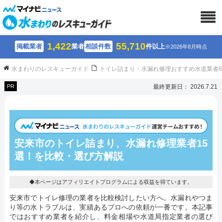
1,422
55,710
掲載業者
業者
相談件数
件以上
※2026年8月時点
水まわりのレスキューガイド
トイレ詰まり・水漏れ修理おすすめ水道業者
PR
最終更新日： 2026.7.21
安来市のトイレ詰まり、水漏れ修理業者15
選！を比較・選び方解説
◆本ページはアフィリエイトプログラムによる収益を得ています。
安来市でトイレ修理の業者を比較検討したい方へ。水漏れやつま
り等の水トラブルは、実績あるプロへの依頼が一番です。本記事
ではおすすめ業者を紹介し、料金相場や水道局指定業者の選び