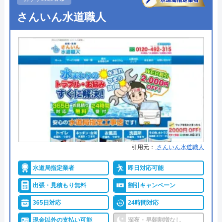
●出張見積もり
見積もり無料 ※お見積りの為にお
さんいん水道職人
伺いは致しません
●支払い方法
現金・集金・銀行振込・クレジッ
トカード
●累計実績
―
●保証・保険
最大5年の保証あり
詳細は公式HPでご確認ください
水の生活トラブル救急車がおすすめの理由
引用元：
さんいん水道職人
水の生活トラブル救急車は全国40都道府県を対応エ
水道局指定業者
即日対応可能
リアとしており、またトイレやキッチン、お風呂な
出張・見積もり無料
割引キャンペーン
ど水まわり設備全般の修理が可能な、誰でも相談し
365日対応
24時間対応
やすい水道業者です。
現金以外の支払い可能
深夜・早朝割増なし