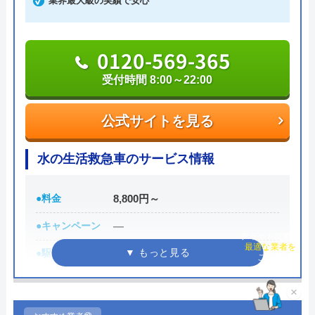
業界最大級の実績で安心
相談の受付は24時間体制かつ365日対応しており、
相談から出張・見積もりまでの費用は発生しませ
ん。
0120-569-365
複数の選択肢を提案してくれました。 予算
さらに最短15分での駆けつけで非常にスピーディな
と希望に合わせた提案がありがたかったで
受付時間 8:00～22:00
対応を強みとしており、安心かつ心強い業者でもあ
す。
ります。
公式サイトを見る
創業21年の中で累計100万件以上もの相談実績を持
水の生活救急車のサービス情報
っており、豊富な経験に基づく高い技術力で高品質
なサービスを提供してくれます。
●料金
8,800円～
0120-579-007
Googleクチコミを見る
●キャンペーン
―
チャット診断で
最適な業者を
受付時間 24時間
ご提案
●駆けつけ時間
最短30分
●受付時間
8:00-22:00
×
公式サイトを見る
●定休日
年中無休