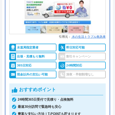
2.4
（
5
件のクチコミ）
●保証・保険
無料保証あり
※クチコミの内容について
詳細は公式HPでご確認ください
しげやん
ミズラックがおすすめの理由
8 か月前
引用元：
水の生活トラブル救急車
ミズラックは全国の水道トラブルに対応している水
水道局指定業者
即日対応可能
道修理業者です。
出張・見積もり無料
割引キャンペーン
アトム電器チェーン下山手店にエアコンの購
入と施工をお願いしたいと電話したところ、
全国各署の営業所の中から現場に一番近いスタッフ
365日対応
24時間対応
一見客は取り扱いできないとのこと、ホーム
が訪問するので、最短30分で駆け付けてくれます。
現金以外の支払い可能
深夜・早朝割増なし
ページは完全に誇大広告です。
24時間連絡を受け付けているので、緊急のトラブル
でも安心してご依頼いただけます。
おすすめポイント
24時間365日受付で見積り・点検無料
2,000円のWeb割引もあり、お得に作業を依頼でき
最速30分訪問で緊急時も安心
るので、忘れずに活用するようにしましょう。
豊富な支払い方法！T-POINTも貯まります