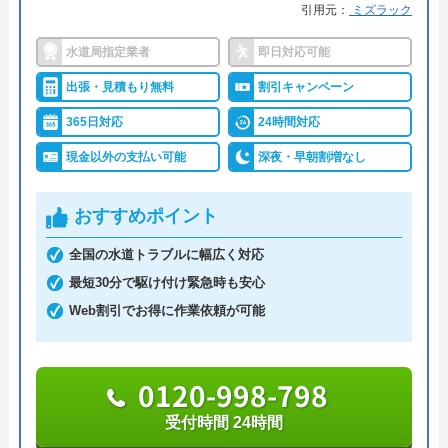
アトム電器チェーンは、全国展開を果たしている
引用元：
ミズラック
「まるの電器屋さん」のフランチャイズチェーンで
水道局指定業者
即日対応可能
す。給湯器の設置にも対応していますが、全国に店
キッチンの漏水で困っていた所、迅速・丁寧
出張・見積もり無料
割引キャンペーン
舗があるため各店舗の営業時間、定休日が異なりま
に対応して頂き助かりました。
す。依頼する際には、公式ホームページから事前に
365日対応
24時間対応
確認しておくとよいでしょう。
現金以外の支払い可能
深夜・早朝割増なし
系列電器店や大手家電量販店では難しい「お手頃価
おすすめポイント
格」を提供し、設置・交換も技術力の高いスタッフ
全国の水道トラブルに幅広く対応
が対応してくれるなど高品質なサービスを受けられ
最短30分で駆け付け緊急時も安心
るのが大きな特徴です。
Web割引でお得に作業依頼が可能
Googleクチコミを見る
0120-54-8419
0120-998-798
受付時間 24時間
公式サイトを見る