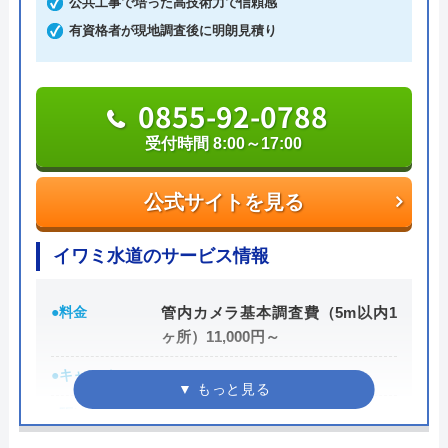
公共工事で培った高技術力で信頼感
漏れ」「水が止まらない」などの症状に対応。作業
有資格者が現地調査後に明朗見積り
料金が1万円を超えた場合に利用できるホームペー
ジ限定クーポンを実施中なので、お電話の際に「限
定クーポン割引を使用したい」と伝えましょう。
0855-92-0788
受付時間 8:00～17:00
0120-937-419
受付時間 24時間
公式サイトを見る
公式サイトを見る
イワミ水道のサービス情報
水道屋のイエローの基本情報
●料金
管内カメラ基本調査費（5m以内1
ヶ所）11,000円～
運営会社
水道屋のイエロー
●キャンペーン
―
代表者
藤田 和彦
●駆けつけ時間
―
所在地
〒252-0142