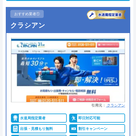
おすすめ業者①
クラシアン
引用元：
クラシアン
水道局指定業者
即日対応可能
出張・見積もり無料
割引キャンペーン