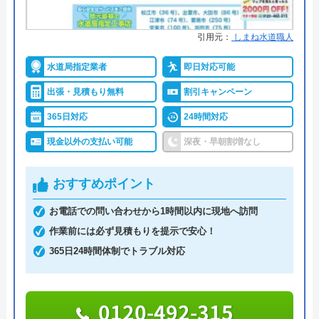
計）
●保証・保険
―
引用元：
しまね水道職人
詳細は公式HPでご確認ください
水道局指定業者
即日対応可能
出張・見積もり無料
割引キャンペーン
クラシアンがおすすめの理由
365日対応
24時間対応
クラシアンはTVCMを放送しており、その知名度の
現金以外の支払い可能
深夜・早朝割増なし
高さは信頼できるポイントです。業界問わず多くの
企業も利用しており、そういった点でも間違いなく
おすすめポイント
悪質な業者ではありません。
お電話での問い合わせから1時間以内に現地へ訪問
作業にかかる金額自体は他の業者とそれほど変わら
作業前には必ず見積もりを提示で安心！
ず、残念ながら割引等もありませんが、2回目以降
365日24時間体制でトラブル対応
は10%OFFで修理·交換を行ってくれます。作業内
容・費用を説明し、承諾のサインをもらってから作
0120-492-315
業に入るので安心です。作業料金とは別に事務手数