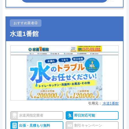
伝えて頂いた方は、作業料金から
しまね水道職人の基本情報
2,000円割引!
おすすめ業者④
●駆けつけ時間
最短20分
運営会社
株式会社N-Vision
水道1番館
●受付時間
24時間
代表者
中村信幸
●定休日
年中無休
創業・設立
平成24 年11 月
●出張見積もり
出張見積もり無料
所在地
〒690-0023
島根県松江市竹矢町1839-2
●支払い方法
現金、クレジットカード、コンビ
ニ後払い、QRコード決済
対応エリア
松江市、浜田市、出雲市、益田市、大
●累計実績
累計対応件数100万件以上
田市、安来市、江津市、雲南市、奥出
雲町、飯南町、川本町、美郷町、邑南
●保証・保険
PL保険加入1年～5年の無料保証制
町、津和野町、吉賀町
引用元：
水道1番館
度クーリング・オフ制度
水道局指定業者
即日対応可能
詳細は公式HPでご確認ください
しまね水道職人のクチコミ on
出張・見積もり無料
割引キャンペーン