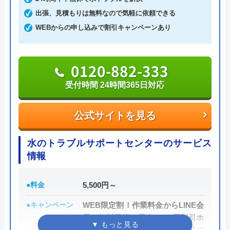
解決した実績をもっており、豊富な実績に基づく確
出張、見積もりは無料なので気軽に依頼できる
かな技術で迅速な作業を提供しています。24時間体
WEBからの申し込みで割引キャンペーンあり
制で365日いつでも相談を受け付けており、急なト
新築ですが、トイレが詰まり、厚木営業所の
ラブルでも安心して頼れる業者です。
方に来ていただきました。｢家中の配管の高
0120-882-333
圧洗浄が必要｣と言われましたが、高額で出
作業前に現状を確認のうえ、無料で見積を行ってく
せませんでした。仕方なく自分でスッポンを
受付時間 24時間365日対応
れるため費用面においても安心感があります。作業
使い、つまりを除去しました。高圧洗浄が本
料金は現金の他、銀行振込・各種クレジットカー
当に必要だったのかは、よく分かりませんで
公式サイトを見る
ド・コンビニ決済・QR決済など多様な決済方法に対
した。
応しているため、現金の持ち合わせがないタイミン
水のトラブルサポートセンターのサービス
グでも依頼可能です。
情報
Googleクチコミを見る
0120-492-315
●料金
5,500円～
受付時間 24時間
●キャンペーン
WEB限定割！作業料金からLINE会
員に無料登録で最大3,000円割引ホ
公式サイトを見る
ームページを見たとお電話の際に