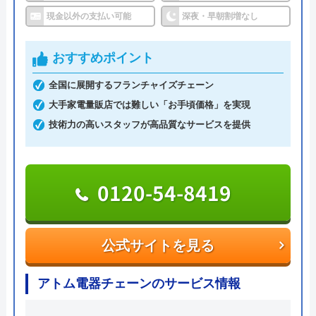
公共工事、施設工事など大きな仕事を任される地元
現金以外の支払い可能
深夜・早朝割増なし
（江津市）で長年水道事業を行っている会社であ
り、資格を持った技術者が対応し、しっかり調査を
おすすめポイント
行いお見積りをしてから作業するため、安心して依
頼をすることができます。
全国に展開するフランチャイズチェーン
見積もりまでは無料で対応していて、電話またはメ
大手家電量販店では難しい「お手頃価格」を実現
ールで問い合わせることが可能です。
技術力の高いスタッフが高品質なサービスを提供
0855-92-0788
受付時間 8:00～17:00
0120-54-8419
公式サイトを見る
公式サイトを見る
イワミ水道の基本情報
アトム電器チェーンのサービス情報
運営会社
イワミ水道有限会社