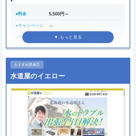
ら3,000円割引、電話にて「ホームページを見た」と
Googleクチコミを見る
伝えると2,000円の割引をしているのでご活用くださ
●料金
5,500円～
い。
●キャンペーン
―
0120-882-333
●駆けつけ時間
最短30分
受付時間 24時間365日対応
●受付時間
受付時間24時間修理・施工対応時
間7:00～24:00
公式サイトを見る
おすすめ業者⑤
●定休日
年中無休
水道屋のイエロー
●出張見積もり
出張見積もり無料
水のトラブルサポートセンターの基本情報
●支払い方法
現金、銀行振込
運営会社
株式会社シンエイ
●累計実績
お問い合わせ件数約200,000件、ご
代表者
木原朗広
訪問件数約120,000件
創業・設立
2004年3月創業
●保証・保険
安心補償1～5年の補償
所在地
〒540-0012
詳細は公式HPでご確認ください