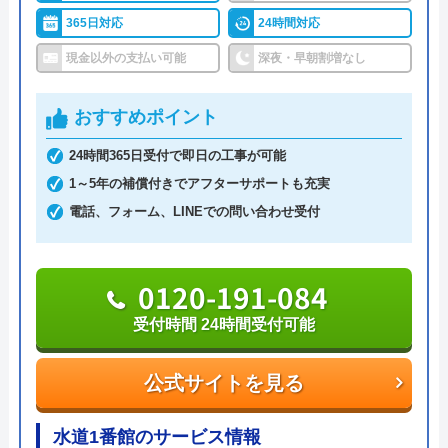
水のトラブルサポートセンターがおすすめ
5
（
16
件のクチコミ）
365日対応
24時間対応
の理由
※クチコミの内容について
現金以外の支払い可能
深夜・早朝割増なし
水のトラブルサポートセンターは、24時間365日年
おすすめポイント
中無休で営業しています。受付は電話、Web(フォー
satikomatumoto
ム、チャット)にて対応しています。Webからの見積
2 か月前
24時間365日受付で即日の工事が可能
依頼は翌日以降の予約となっているため、お急ぎの
1～5年の補償付きでアフターサポートも充実
方は電話にてご連絡ください。Webから依頼した場
電話、フォーム、LINEでの問い合わせ受付
合は送信完了のメールが届き、これが予約完了を意
水回りのトラブルでご連絡させていただきま
味しています。
した。 連絡してからの対応がとても早く、
0120-191-084
作業前にしっかり料金説明もしてくれたので
作業時間は3時間単位での予約が可能で、作業当日
安心して任せられました。 修理も丁寧で、
受付時間 24時間受付可能
は訪問の1～2時間前に連絡があるのでご安心くださ
水漏れがすぐに直って助かりました。 また
い。蛇口交換の場合の料金は、基本料金5,500円、作
何かあればお願いしたいです。
公式サイトを見る
業料金8,800円～、部品代の合計となります。Web
からの申込み、または、LINE会員登録で作業料金か
水道1番館のサービス情報