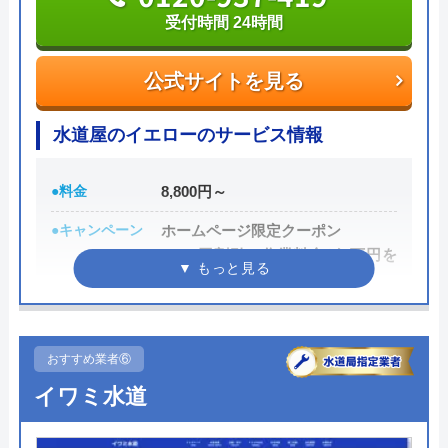
受付時間 24時間
の電話のときから丁寧に相談に乗ってくださ
公式サイトを見る
り、安心して工事をお願いできました。 保
公式サイトを見る
障やアフターフォローもしっかりしているの
水道1番館の基本情報
も安心できる点です。 535128F 追記 台所の
水道屋のイエローのサービス情報
水道も壊れてしまい、交換をお願いしまし
運営会社
株式会社マック
た。 こちらの都合に合わせて、最短で作業
5
してもらえるように日程を組んでいただきま
●料金
8,800円～
代表者
庄司良明
した。 ありがとうございます。 またお願い
●キャンペーン
ホームページ限定クーポン
Googleクチコミを見る
所在地
〒106-0032
したいと思います。 535131F
1,000円割引（作業料金が1万円を
東京都港区六本木5-10-33
超えた場合）
対応エリア
全国
●駆けつけ時間
早ければ10分～20分
●受付時間
24時間
おすすめ業者⑥
イワミ水道
●定休日
なし（年中無休）
●出張見積もり
―