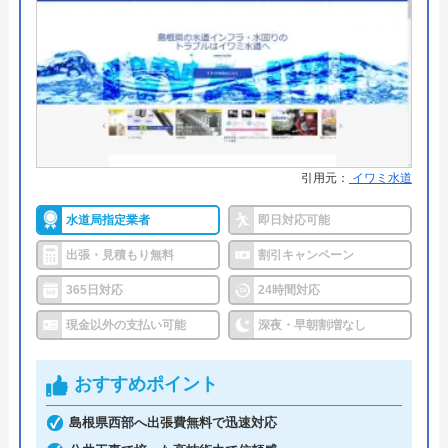
●支払い方法
クレジットカード銀行振込（社員
対応時）
●累計実績
累計実績36万件
●保証・保険
―
詳細は公式HPでご確認ください
引用元：
イワミ水道
水道局指定業者
即日対応可能
水道屋のイエローがおすすめの理由
出張・見積もり無料
割引キャンペーン
水道屋のイエローは、水のトラブルを24時間365日
365日対応
24時間対応
体制で受けつけています。現場に一番近いスタッフ
を手配するので、早ければわずか10分～20分で駆け
現金以外の支払い可能
深夜・早朝割増なし
つけてくれます。累計36万件を突破する実績がある
ので、安心して依頼できるでしょう。
おすすめポイント
島根県西部へ出張費無料で迅速対応
トイレのトラブルは「つまり」「水が出ない」「水