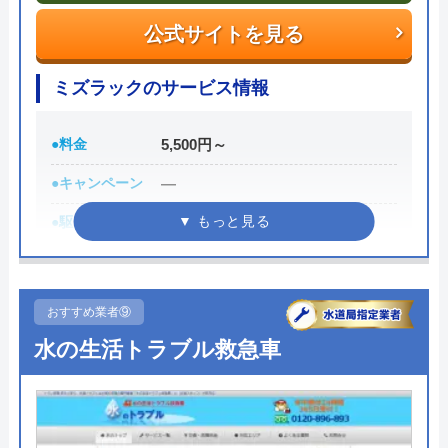
公式サイトを見る
アトム電器チェーンの基本情報
ミズラックのサービス情報
運営会社
株式会社アトムチェーン本部
代表者
井坂博史
●料金
5,500円～
創業・設立
1989年11月設立
●キャンペーン
―
●駆けつけ時間
最短30分
所在地
〒583-0871
大阪府羽曳野市野々上4-6-5
●受付時間
24時間
対応エリア
関東、東北、信越、北陸、中部、関
●定休日
年中無休
おすすめ業者⑨
西、中国、四国、九州各都道府県
●出張見積もり
出張見積もり無料
水の生活トラブル救急車
●支払い方法
現金、クレジットカード、銀行振
アトム電器チェーンのクチコミ
込
on
●累計実績
―