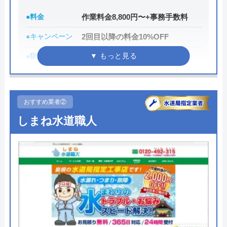
●料金
作業料金8,800円〜+事務手数料
●キャンペーン
2回目以降の料金10%OFF
●駆けつけ時間
最短30分
●受付時間
24時間
●定休日
年中無休
おすすめ業者②
●出張見積もり
お見積り・出張費無料※ご成約に
しまね水道職人
至らない場合は出張費がかかる事
がございます
●支払い方法
現金、クレジットカード、コンビ
ニ決済、QRコード決済、ショッピ
ングローン、デビットカード決
済、銀行決済
●累計実績
依頼件数194万件以上（2023年累