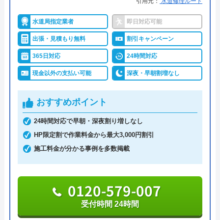
引用元：
水道修理ルート
さんいん水道職人がおすすめの理由
水道局指定業者
即日対応可能
さんいん水道職人は、島根県内の水回りトラブルに
出張・見積もり無料
割引キャンペーン
対応している業者です。24時間365日年中無休で営
365日対応
24時間対応
業しており、30～60分程度で現場に駆け付けます。
現金以外の支払い可能
深夜・早朝割増なし
早朝・夜間の緊急時のトラブルでもご安心くださ
い。
おすすめポイント
24時間対応で早朝・深夜割り増しなし
修理料金の内訳は作業料金2,200円～、出張料金
HP限定割で作業料金から最大3,000円割引
3,300円、材料代となっております。見積もりは無料
施工料金が分かる事例を多数掲載
ですのでお気軽にご依頼ください。
ご相談は電話、問い合わせフォームから受付けてお
0120-579-007
ります。ご依頼時に「ウェブを見た」とお伝えいた
受付時間 24時間
だくと作業料金から2,000円の割引が適用されますの
で、忘れずにお伝えください。