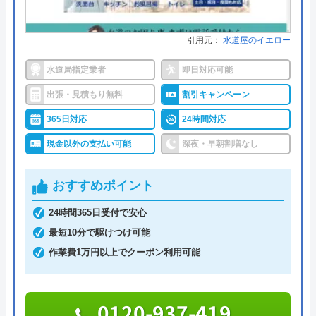
大阪府大阪市中央区谷町2-4-3 アイエ
スビル9F
水道1番館がおすすめの理由
引用元：
水道屋のイエロー
対応エリア
36都道府県
水道1番館は全国の水道トラブルに対応している業
水道局指定業者
即日対応可能
者で、全国各所の最寄りの営業所から最短30分で現
出張・見積もり無料
割引キャンペーン
場まで駆け付けてくれます。
水のトラブルサポートセンターの
365日対応
24時間対応
クチコミ on
現金以外の支払い可能
深夜・早朝割増なし
施工対応時間は7:00～24:00までと幅広く、これ以外
4
（
123
件のクチコミ）
の時間については応急処置方法を教えてもらえるの
※クチコミの内容について
おすすめポイント
で、緊急時のトラブルでも安心です。
24時間365日受付で安心
見積もりは無料で実施しているので、お気軽にご依
金城藍子
最短10分で駆けつけ可能
頼ください。
3 か月前
作業費1万円以上でクーポン利用可能
0120-191-084
0120-937-419
受付時間 24時間受付可能
洗面の蛇口の交換をお願いしました。初めて