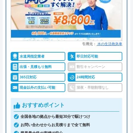
ド、NP後払い
田市、安来市、江津市、雲南市、奥出
雲町、飯南町、川本町、美郷町、邑南
●累計実績
累計対応件数100万件以上
町、津和野町、吉賀町、鳥取市、米子
市、境港市、倉吉市、岩美町、若桜
●保証・保険
1〜3年の無料点検・無料保証制度
PL保険加入業者
町、智頭町、八頭町、三朝町、湯梨浜
町、琴浦町、北栄町、日吉津村、大山
引用元：
水の生活救急車
詳細は公式HPでご確認ください
町、南部町、伯耆町、日南町、日野
水道局指定業者
即日対応可能
町、江府町
水道修理ルートがおすすめの理由
出張・見積もり無料
割引キャンペーン
株式会社クリーンライフが運営する水まわり修理サ
365日対応
24時間対応
さんいん水道職人のクチコミ on
ービス「水道修理ルート」は、水道局指定工事店の
現金以外の支払い可能
深夜・早朝割増なし
4.8
（
20
件のクチコミ）
認定を受けている大手水道業者です。
※クチコミの内容について
関東・中部・近畿・中国と全国規模で対応エリアを
おすすめポイント
展開しており、各エリアの水道局から認定を受けて
全国各地の拠点から最短30分で駆けつけ
います。
koko tama
お問い合わせからお見積りまで全て無料
3 か月前