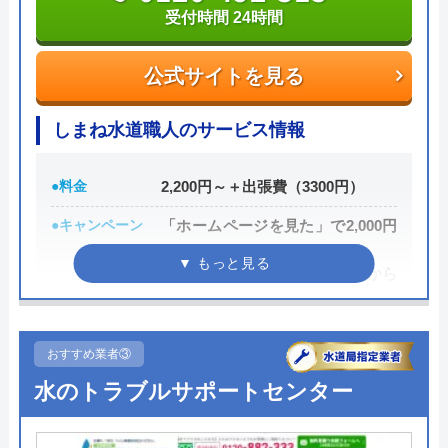
料として諸経費がかかるので、費用をしっかりと確
受付時間 24時間
認してから承諾のサインをしましょう。
公式サイトを見る
各市区から認可を受けている水道局指定工事店であ
り、研修制度や資格取得支援などによるスタッフの
しまね水道職人のサービス情報
技術品質向上にも力をいれているため安心して作業
を任せることができるでしょう。
●料金
2,200円～＋出張費（3300円）
●キャンペーン
「ホームページを見た」で2,000円
0120-511-511
OFF
受付時間 24時間
新規限定シルバー割 作業料金から
10%引き
公式サイトを見る
●駆けつけ時間
最短30分〜1時間程度
おすすめ業者③
●受付時間
24時間
クラシアンの基本情報
水のトラブルサポートセンター
●定休日
年中無休
運営会社
株式会社クラシアン