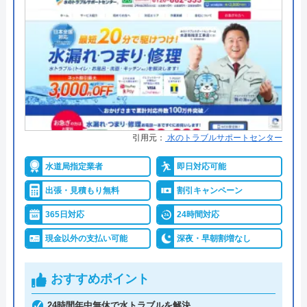
●出張見積もり
出張見積もり無料
代表者
今田健治
●支払い方法
現金・銀行振込・各種クレジット
カード・コンビニ後払い・QR決済
創業・設立
1991年6月21日創業
●累計実績
―
所在地
〒222-0033
横浜市港北区新横浜3-1-9 アリーナタ
●保証・保険
３年間保証
ワー13階
詳細は公式HPでご確認ください
引用元：
水のトラブルサポートセンター
対応エリア
全国
しまね水道職人がおすすめの理由
水道局指定業者
即日対応可能
クラシアンのクチコミ on
出張・見積もり無料
割引キャンペーン
しまね水道職人は、松江市をはじめ大田市・出雲
市・浜田市・雲南市など合計9つの士や団体より水
3.9
（
105
件のクチコミ）
365日対応
24時間対応
道局指定工事店としての認定を受けている水道業者
※クチコミの内容について
現金以外の支払い可能
深夜・早朝割増なし
です。
おすすめポイント
REO
サービス提供開始時より数多くの水回りトラブルを
2 か月前
24時間年中無休で水トラブルを解決