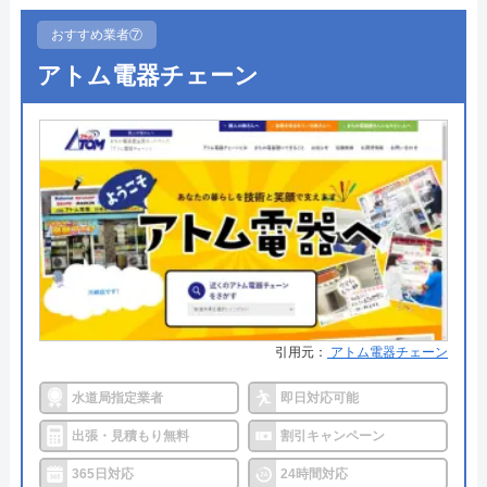
●受付時間
8:00～17:00
神奈川県相模原市緑区元橋本町11-33
おすすめ業者⑦
●定休日
日曜/祝祭日/隔週土曜日
対応エリア
全国
アトム電器チェーン
●出張見積もり
―
●支払い方法
―
●累計実績
―
●保証・保険
―
詳細は公式HPでご確認ください
イワミ水道がおすすめの理由
引用元：
アトム電器チェーン
イワミ水道は島根県江津市の水道インフラを作り・
支えつづけてきた実績が信頼の業者です。
水道局指定業者
即日対応可能
島根県江津市を中心として周辺の地域にも対応して
出張・見積もり無料
割引キャンペーン
います。
365日対応
24時間対応