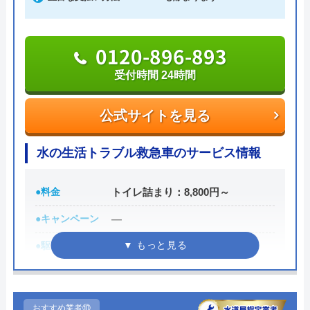
Googleクチコミを見る
0120-998-798
受付時間 24時間
0120-896-893
受付時間 24時間
公式サイトを見る
公式サイトを見る
ミズラックの基本情報
水の生活トラブル救急車のサービス情報
運営会社
株式会社JMC
代表者
中山泰将
●料金
トイレ詰まり：8,800円～
所在地
〒150-0002
●キャンペーン
―
東京都渋谷区渋谷2-14-5
●駆けつけ時間
最短30分
対応エリア
日本全国
●受付時間
24時間
●定休日
年中無休
おすすめ業者⑩