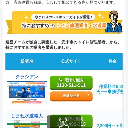
方、応急処置も解説。安心して相談できる先が見つかります。
水まわりのレスキューガイドが厳選！
特におすすめ
トイレ修理業者・水道屋
の
運営チームが独自に調査した「安来市のトイレ修理業者」から、
特におすすめの業者を厳選しました。
業者名
公式サイト
料金
クラシアン
電話で相談
0120-511-511
作業料金8,800
円〜+事務手数
詳細を見る
しまね水道職人
電話で相談
0120-492-315
2,200円～＋出