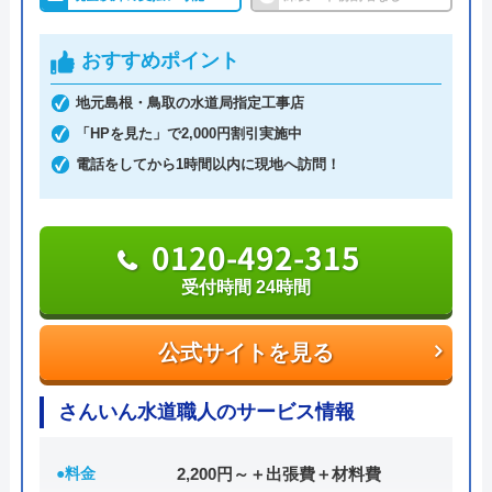
水道局指定給水装置工事事業者であり、経験豊富な
熟練スタッフが訪問してくれるため、技術面に関し
おすすめポイント
ては信頼出来ますし、最短30分での駆けつけや見積
地元島根・鳥取の水道局指定工事店
もりは無料の面も加味すると、相見積もりに利用し
「HPを見た」で2,000円割引実施中
たい業者の一つです。
電話をしてから1時間以内に現地へ訪問！
0120-896-893
受付時間 24時間
0120-492-315
受付時間 24時間
公式サイトを見る
公式サイトを見る
水の生活トラブル救急車の基本情報
さんいん水道職人のサービス情報
運営会社
株式会社オーケー管理
代表者
棚原健太郎
●料金
2,200円～＋出張費＋材料費