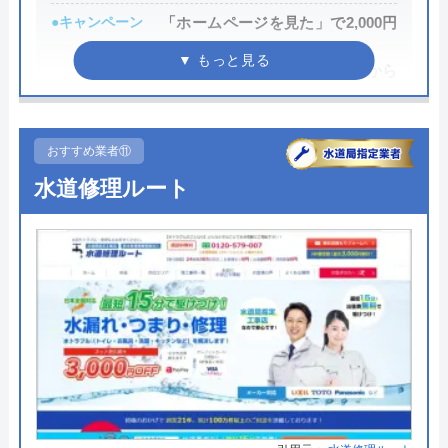
創業・設立
37803
●キャンペーン
「ホームページを見た」で2,000円
OFF
所在地
〒107-8545
新規限定シルバー割 作業料金から
東京都港区南青山2丁目2番15号ウィン
10%引き
青山942
●駆けつけ時間
1時間以内
おすすめ業者⑪
対応エリア
全国40都道府県
●受付時間
24時間
水道修理ルート
●定休日
年中無休
●出張見積もり
出張見積もり無料
●支払い方法
現金・銀行振込・各種クレジット
カード・コンビニ後払い・QR決済
●累計実績
―
●保証・保険
３年間保証
詳細は公式HPでご確認ください