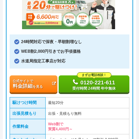
24時間対応で深夜・早朝割増なし
WEB割2,000円引きでお手頃価格
水道局指定工事店が対応
まずは電話相談！
公式サイトで
0120-221-611
料金詳細
を見る
受付時間 24時間 年中無休
駆けつけ時間
最短20分
出張見積もり
出張・見積もり無料
Web割で
作業料金
実質4,400円～