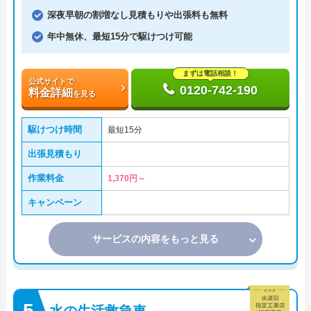
深夜早朝の割増なし見積もりや出張料も無料
年中無休、最短15分で駆けつけ可能
まずは電話相談！
公式サイトで
0120-742-190
料金詳細
を見る
駆けつけ時間
最短15分
出張見積もり
作業料金
1,370円～
キャンペーン
サービスの内容をもっと見る
水の生活救急車