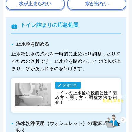
水が止まらない
水が出ない
トイレ詰まりの応急処置
止水栓を閉める
止水栓は水の流れを一時的に止めたり調整したりす
るための器具です。止水栓を閉めることで給水が止
まり、水があふれるのを防げます。
関連記事
トイレの止水栓の役割とは？閉
め方・開け方・調整方法を紹
チャット診断で
介！
最適な業者を
ご提案
×
温水洗浄便座（ウォシュレット）の電源プラグを
抜く