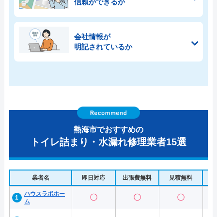
信頼ができるか
会社情報が
明記されているか
熱海市でおすすめの
トイレ詰まり・水漏れ修理業者15選
業者名
即日対応
出張費無料
見積無料
水
ハウスラボホー
〇
〇
〇
ム