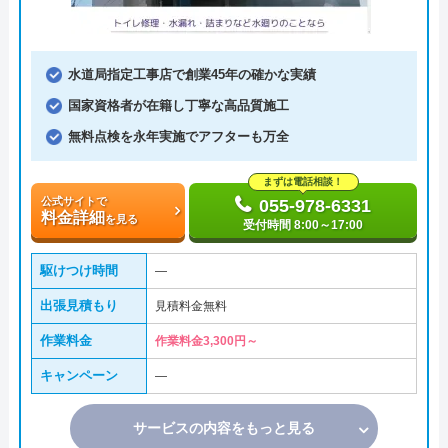
水道局指定工事店で創業45年の確かな実績
国家資格者が在籍し丁寧な高品質施工
無料点検を永年実施でアフターも万全
まずは電話相談！
公式サイトで
055-978-6331
料金詳細
を見る
受付時間 8:00～17:00
駆けつけ時間
―
出張見積もり
見積料金無料
作業料金
作業料金3,300円～
キャンペーン
―
サービスの内容をもっと見る