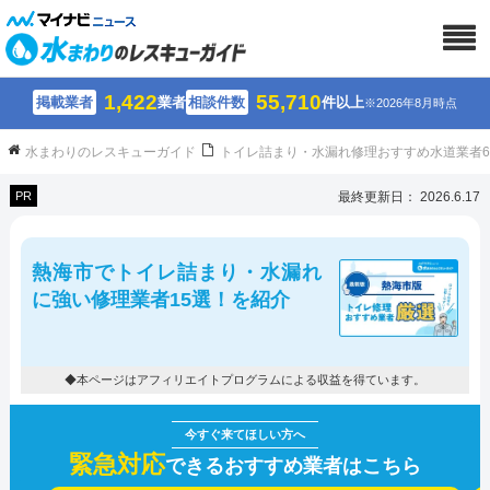
1,422
55,710
掲載業者
業者
相談件数
件以上
※2026年8月時点
水まわりのレスキューガイド
トイレ詰まり・水漏れ修理おすすめ水道業者
PR
最終更新日： 2026.6.17
熱海市でトイレ詰まり・水漏れ
に強い修理業者15選！を紹介
◆本ページはアフィリエイトプログラムによる収益を得ています。
緊急対応
できるおすすめ業者はこちら