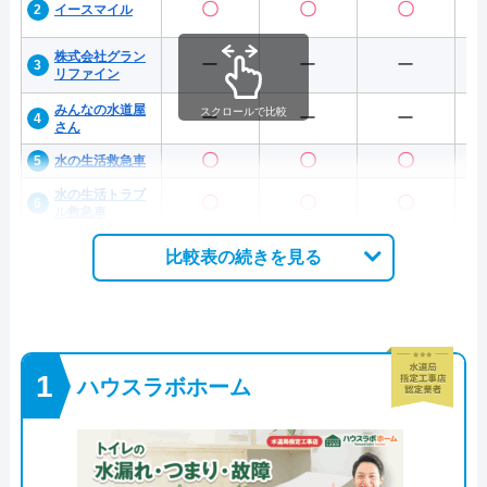
〇
〇
〇
イースマイル
株式会社グラン
ー
ー
ー
リファイン
みんなの水道屋
スクロールで比較
ー
ー
ー
さん
〇
〇
〇
水の生活救急車
水の生活トラブ
〇
〇
〇
ル救急車
比較表の続きを見る
ハウスラボホーム