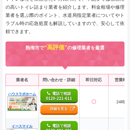
の高いトイレ詰まり業者を紹介します。料金相場や修理
業者を選ぶ際のポイント、水道局指定業者についてやト
ラブル時の応急処置も解説していますので、安心して依
頼できます。
“高評価”
熱海市で
の修理業者を厳選
業者名
問い合わせ・詳細
即日対応
営業時
電話で相談
ハウスラボホーム
0120-221-611
〇
24時間
詳細を見る
電話で相談
イースマイル