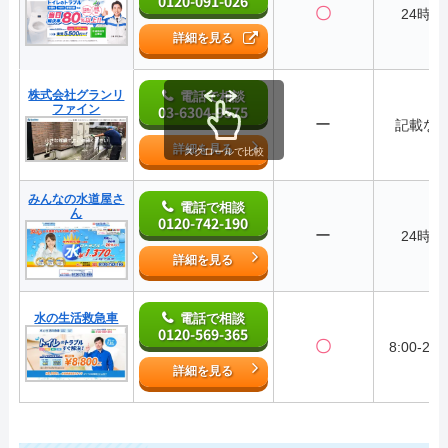
0120-091-026
〇
24時間
詳細を見る
株式会社グランリ
電話で相談
ファイン
03-6304-9575
ー
記載な
詳細を見る
スクロールで比較
みんなの水道屋さ
電話で相談
ん
0120-742-190
ー
24時間
詳細を見る
水の生活救急車
電話で相談
0120-569-365
〇
8:00-22:
詳細を見る