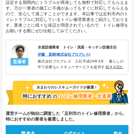
設定する期間内にトラブルが再発しても無料で対応してもらえま
す。万が一業者の施工に不備があってもすぐに対応してもらえる
ので、安心して過ごすことができます。本記事では足利市内のト
イレトラブルに対応しているトイレ修理業者をご紹介しておりま
す。業者ごとに様々な保証が用意されているので、トイレ修理を
お願いする際にぜひ比較してみてください。
水道設備業者 トイレ・洗面・キッチン設備主任
伊藤 直樹(株式会社プログレス)
監修者
株式会社プログレス 入社平成24年3月 暮らしの
中で必要なレスキューサービスを提供する株式会社
続きを読む
プログレスにてトイレ・洗面・キッチン周りの設備
主任を担当。水回り業務に8年従事し、累計3000件の
トイレ・洗面・キッチン関連のトラブルを解決。多
水まわりのレスキューガイドが厳選！
くのお客様に信頼される「トイレ・洗面・キッチ
ン」のスペシャリスト。
特におすすめ
トイレ修理業者・水道屋
の
運営チームが独自に調査した「足利市のトイレ修理業者」から、
特におすすめの業者を厳選しました。
業者名
公式サイト
料金