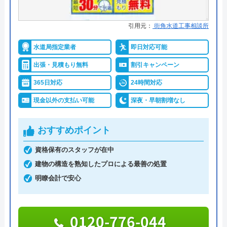
水の生活救急車がおすすめの理由
8 か月前
拠点数2270店舗と日本全国に拠点を構え、年中無休
引用元：
街角水道工事相談所
で対応をしています。日中はコールセンターにて問
水道局指定業者
即日対応可能
い合わせ受付をしてくれるので、すぐに相談ができ
アトム電器チェーン下山手店にエアコンの購
水トラブルの不安もすぐに解消できます。
出張・見積もり無料
割引キャンペーン
入と施工をお願いしたいと電話したところ、
一見客は取り扱いできないとのこと、ホーム
365日対応
24時間対応
調整作業のみであれば8,800円～と明朗会計。問い合
ページは完全に誇大広告です。
現金以外の支払い可能
深夜・早朝割増なし
わせから見積もりまですべて無料でできるので、ま
ずは電話相談をしてみることをおすすめします。
おすすめポイント
日本全国の水トラブルに対応している水の生活救急
資格保有のスタッフが在中
車はトイレのみならず洗面所やキッチン、お風呂な
建物の構造を熟知したプロによる最善の処置
Googleクチコミを見る
どにも対応してくれる水まわりトラブル解決のスペ
明瞭会計で安心
シャリストです。
0120-776-044
おすすめポイントとしてはこれまでの施工対応実績