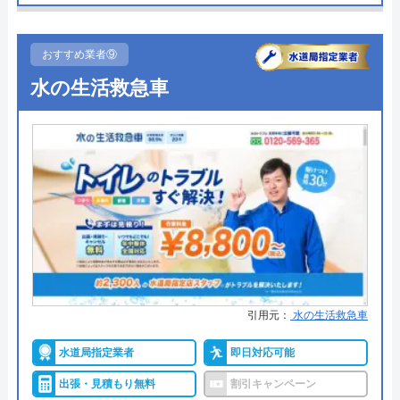
●受付時間
店舗によって異なる
●定休日
店舗によって異なる
トイレがつまり困っている時に助けていただ
おすすめ業者⑨
きました。知識と経験を元にした正にプロの
●出張見積もり
ー
水の生活救急車
お仕事とお見受けしました。作業前に説明と
●支払い方法
ー
見積提示が徹底され、成功報酬であることも
●累計実績
安心してお任せできました。トイレは修理後
ー
も快適に使用できています。祝日にも関わら
●保証・保険
ー
ずすぐに来ていただき、本当にありがとうご
詳細は公式HPでご確認ください
ざいました。また何か起きたときにはすぐに
ご相談させてください。
Googleクチコミを見る
アトム電器チェーンがおすすめの理由
アトム電器チェーンは、全国展開を果たしている
引用元：
水の生活救急車
「まるの電器屋さん」のフランチャイズチェーンで
す。給湯器の設置にも対応していますが、全国に店
水道局指定業者
即日対応可能
舗があるため各店舗の営業時間、定休日が異なりま
出張・見積もり無料
割引キャンペーン