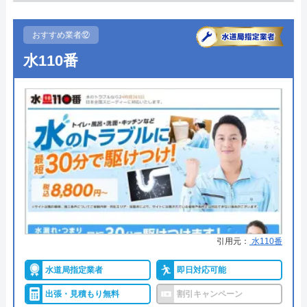
●駆けつけ時間
最短30分
創業・設立
2014年5月
●受付時間
24時間
おすすめ業者⑫
所在地
〒102-0074
東京都千代田区九段南2-4-11 パシフィ
水110番
●定休日
年中無休
ックスクエア九段南9F
●出張見積もり
出張見積もり無料
対応エリア
全国
●支払い方法
現金、銀行振込、クレジットカー
ド、コンビニ後払い、QR決済
●累計実績
施工実績30万件を達成
●保証・保険
修理に応じて1～3年の無料点検、
無料保証を用意
詳細は公式HPでご確認ください
引用元：
水110番
クリーンライフがおすすめの理由
水道局指定業者
即日対応可能
クリーンライフは年中無休で、最短30分駆けつけ、
出張・見積もり無料
割引キャンペーン