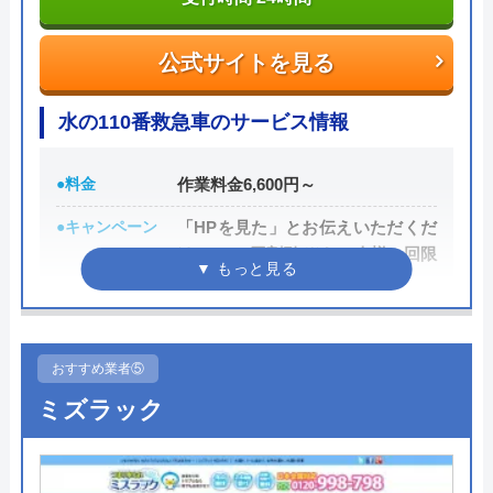
028-653-6342
公式サイトを見る
受付時間 8:00～17:00
水の110番救急車のサービス情報
公式サイトを見る
●料金
作業料金6,600円～
エムプロの基本情報
●キャンペーン
「HPを見た」とお伝えいただくだ
けで1,000円割引 ※お一人様一回限
運営会社
株式会社エム・プロダクト
り
代表者
佐藤義晴
●駆けつけ時間
最短30分
創業・設立
平成3年4月設立
●受付時間
24時間
おすすめ業者⑤
所在地
〒321-0147
ミズラック
●定休日
年中無休
栃木県宇都宮市針ヶ谷町1006番地
●出張見積もり
無料見積り
対応エリア
（栃木県）宇都宮市、足利市、栃木