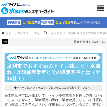
1,422
55,710
掲載業者
業者
相談件数
件以上
※2026年8月時点
水まわりのレスキューガイド
トイレ詰まり・水漏れ修理おすすめ水道業者
PR
最終更新日： 2026.7.21
足利市でおすすめのトイレ詰まり・水漏
れ・水道修理業者とその選定基準とは（全
15社！）
◆本ページはアフィリエイトプログラムによる収益を得ています。
栃木県足利市にお住まいで、トイレ修理業者をお探しの方はいら
っしゃいませんか。業者選定の際は、業者が提供している保証内
容も確認してみてください。作業保証がついている場合、業者が