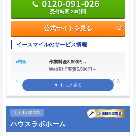
0120-091-026
受付時間 24時間
公式サイトを見る
イースマイルのサービス情報
●料金
作業料金8,800円～
Web割で実質5,500円～
●キャンペーン
「ホームページを見た」と伝える
だけで、WEB割で作業料金から
3,000円割引！
●駆けつけ時間
最短20分
おすすめ業者②
●受付時間
24時間
ハウスラボホーム
●定休日
年中無休