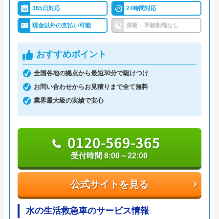
す。依頼する際には、公式ホームページから事前に
365日対応
24時間対応
確認しておくとよいでしょう。
現金以外の支払い可能
深夜・早朝割増なし
系列電器店や大手家電量販店では難しい「お手頃価
おすすめポイント
格」を提供し、設置・交換も技術力の高いスタッフ
が対応してくれるなど高品質なサービスを受けられ
全国各地の拠点から最短30分で駆けつけ
るのが大きな特徴です。
お問い合わせからお見積りまで全て無料
業界最大級の実績で安心
0120-54-8419
0120-569-365
受付時間 8:00～22:00
公式サイトを見る
公式サイトを見る
アトム電器チェーンの基本情報
運営会社
株式会社アトムチェーン本部
水の生活救急車のサービス情報