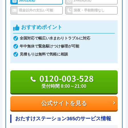
365日対応
24時間対応
24時間連絡を受け付けているので、緊急のトラブル
現金以外の支払い可能
深夜・早朝割増なし
でも安心してご依頼いただけます。
おすすめポイント
2,000円のWeb割引もあり、お得に作業を依頼でき
るので、忘れずに活用するようにしましょう。
全国対応で幅広い水まわりトラブルに対応
年中無休で緊急駆けつけ修理が可能
0120-998-798
見積もりは無料で気軽に相談
受付時間 24時間
0120-003-528
公式サイトを見る
受付時間 8:00～21:00
ミズラックの基本情報
公式サイトを見る
運営会社
株式会社JMC
おたすけステーション365のサービス情報
代表者
中山泰将