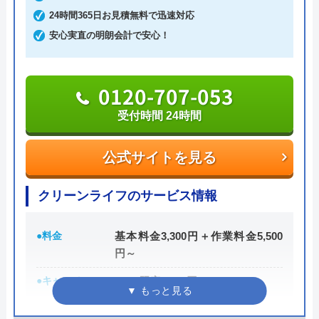
ード・コンビニ決済から選べるため緊急トラブル時
24時間365日お見積無料で迅速対応
でも安心です。
安心実直の明朗会計で安心！
出張費・見積もり料も無料で、24時間電話で相談を
受け付けているので、気軽に見積依頼をしてみては
いかがでしょうか。
0120-707-053
受付時間 24時間
0120-776-044
受付時間 24時間
公式サイトを見る
公式サイトを見る
クリーンライフのサービス情報
街角水道工事相談所の基本情報
●料金
基本料金3,300円＋作業料金5,500
円～
運営会社
トラベルブック株式会社
●キャンペーン
WEB限定3,000円OFF
※10,000円以上で適用
代表者
長田龍