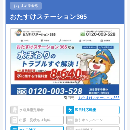
●定休日
年中無休
おすすめ業者⑥
公式サイトを見る
●出張見積もり
出張見積もり無料
おたすけステーション365
●支払い方法
現金、クレジットカード、銀行振
水の110番救急車の基本情報
込
運営会社
株式会社JUNコーポレーション
●累計実績
―
●保証・保険
無料保証あり
代表者
高野祐二
詳細は公式HPでご確認ください
所在地
〒158-0095
東京都世田谷区瀬田二丁目27番3号
ミズラックがおすすめの理由
対応エリア
全国（一部エリアを除く）
ミズラックは全国の水道トラブルに対応している水
引用元：
おたすけステーション365
道修理業者です。
水道局指定業者
即日対応可能
全国各署の営業所の中から現場に一番近いスタッフ
出張・見積もり無料
割引キャンペーン
が訪問するので、最短30分で駆け付けてくれます。