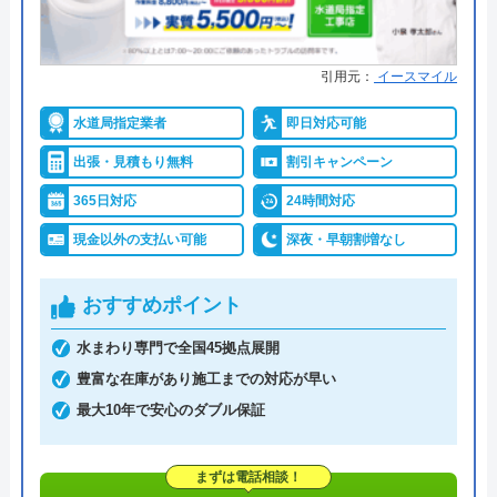
引用元：
イースマイル
水道局指定業者
即日対応可能
出張・見積もり無料
割引キャンペーン
365日対応
24時間対応
現金以外の支払い可能
深夜・早朝割増なし
おすすめポイント
水まわり専門で全国45拠点展開
豊富な在庫があり施工までの対応が早い
最大10年で安心のダブル保証
まずは電話相談！