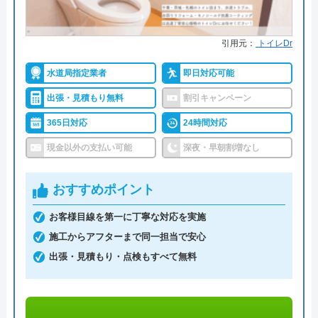
おたすけステーション365がおすすめの理由
おたすけステーション365は、株式会社リマドが運
引用元：
トイレDr
営する年中無休体制で緊急駆けつけ修理をおこなう
水まわりトラブル解決のサービスです。
水道局指定業者
即日対応可能
出張・見積もり無料
割引キャンペーン
全国統一価格で、北は北海道から南は熊本県まで対
365日対応
24時間対応
応します。
現金以外の支払い可能
深夜・早朝割増なし
見積もりは無料ですので、まずはお電話でご相談く
おすすめポイント
ださい。
お客様目線を第一に丁寧な対応を実施
0120-003-528
施工からアフターまで同一担当で安心
出張・見積もり・点検もすべて無料
受付時間 8:00～21:00
公式サイトを見る