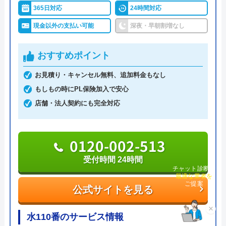
休日・深夜も出張費無料などのサービスを売りにし
365日対応
24時間対応
ています。
現金以外の支払い可能
深夜・早朝割増なし
指定給水装置工事事業者（水道局指定工事店）で下
おすすめポイント
請けに依頼することなく自社でしっかりと教育や研
修を受けた有資格者のスタッフが対応してくれるの
お見積り・キャンセル無料、追加料金もなし
で安心です。
もしもの時にPL保険加入で安心
店舗・法人契約にも完全対応
また、見積もり時や施工後などにトラブルが起こっ
た場合には、スタッフから渡されている名刺の裏に
0120-002-513
書かれている番号に電話すれば、各エリアの担当が
対応してくれます。見積もり無料で、キャンセル料
受付時間 24時間
チャット診断で
も不要です。施工前に必ず修理内容と費用を提示
最適な業者を
ご提案
し、施主が納得した上で修理を行います。
公式サイトを見る
×
0120-707-053
水110番のサービス情報