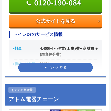
0120-190-084
おたすけステーション365の基本情報
運営会社
株式会社リマド
公式サイトを見る
代表者
長谷川 祐貴
トイレDrのサービス情報
創業・設立
2000年 6月
●料金
4,400円～作業(工事)費+商材費＋
所在地
〒491-0813
(廃棄処分費）
愛知県一宮市千秋町町屋字宮浦6番地
●駆けつけ時間
記載なし
対応エリア
23都道府県
●受付時間
24時間
●定休日
年中無休
おすすめ業者⑧
●累計実績
有り
アトム電器チェーン
詳細は公式HPでご確認ください