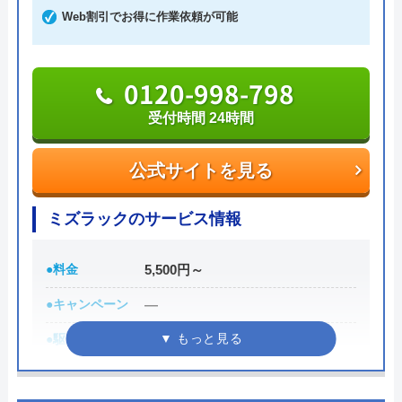
も依頼が可能です。電話を掛けると、受付から最短
Web割引でお得に作業依頼が可能
30分で駆けつけてくれます。排水管のつまり、あふ
れなど、急なトラブルが発生しても迅速に対応して
くれます。
0120-998-798
受付時間 24時間
「WEBを見た」と伝えれば、料金から1,000円割引
に。例えば排水管の修理見積は0円。排水管修理費
公式サイトを見る
用は2,200円～。業界最安値に挑戦しているので、良
心的な価格です。
ミズラックのサービス情報
Googleクチコミを見る
急なトラブルで持ち合わせがないという場合でも、
●料金
5,500円～
クレジットカード決済、銀行支払い、コンビニでの
●キャンペーン
―
支払いにも対応しているので安心してください。
●駆けつけ時間
最短30分
050-3000-4096
●受付時間
24時間
受付時間 24時間