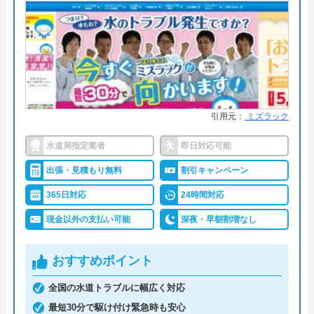
市、佐野市、鹿沼市、日光市、小山
●支払い方法
カード支払い、コンビニ、銀行支
払、後払い
市、真岡市、大田原市、矢板市、那須
塩原市、さくら市、那須烏山市、下野
●累計実績
問い合わせ数10万件以上（2021年5
市、上三川町、益子町、茂木町、市貝
月累計）
町、芳賀町、壬生町、野木町、塩谷
町、高根沢町、那須町、那珂川町
●保証・保険
取り付け器具には1～5年間のメー
カー保証 ※消耗品など一部サービ
引用元：
ミズラック
スを除く。
エムプロのクチコミ on
水道局指定業者
即日対応可能
詳細は公式HPでご確認ください
3
（
3
件のクチコミ）
出張・見積もり無料
割引キャンペーン
※クチコミの内容について
水の110番救急車がおすすめの理由
365日対応
24時間対応
「水の110番救急車」は株式会社RSが運営する水ま
現金以外の支払い可能
深夜・早朝割増なし
miyuki6538848 cleaning028
わりの緊急対応サービスです。トイレ、お風呂、キ
10 か月前
ッチンなどの蛇口や排水溝・排水口・排水管つまり
おすすめポイント
や水漏れ修理に対応。受付時間は7:00～22:00です。
全国の水道トラブルに幅広く対応
365日年中無休で営業しているので、週末や祝日で
最短30分で駆け付け緊急時も安心