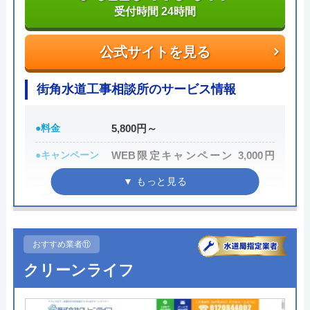
は240万件以上と豊富な実績数があり、また最短5分
受付時間 24時間
で業者を手配してくれて最短30分でスピード駆け付
けしてくれるところです。
公式サイトを見る
また、取扱いメーカーに関しても幅広いため、水ま
街角水道工事相談所のサービス情報
わりトラブルで困った際には頼りになる業者でしょ
う。
●料金
5,800円～
●キャンペーン
WEB限定キャンペーン 3,000円
もちろん見積もりは無料ですし、出張・キャンセル
OFF
についても無料ですので、まずはサイトを覗いてみ
●駆けつけ時間
最短30分
てはいかがでしょうか？
●受付時間
24時間
0120-569-365
おすすめ業者⑪
●定休日
年中無休
受付時間 8:00～22:00
クリーンライフ
●出張見積もり
出張・見積無料
公式サイトを見る
●支払い方法
現金・銀行振込・クレジットカー