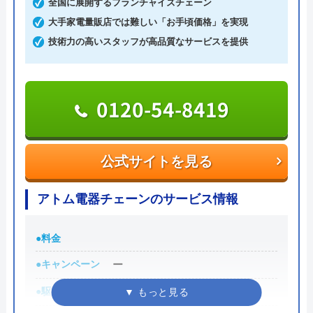
全国に展開するフランチャイズチェーン
トイレDrは「お客様目線」ならではのサービスが多
大手家電量販店では難しい「お手頃価格」を実現
く、安心して依頼できる業者です。
技術力の高いスタッフが高品質なサービスを提供
0120-190-084
0120-54-8419
公式サイトを見る
公式サイトを見る
トイレDrのクチコミ on
アトム電器チェーンのサービス情報
5
（
1
件のクチコミ）
※クチコミの内容について
●料金
●キャンペーン
ー
Tomoko Kojima
2 年前
●駆けつけ時間
ー