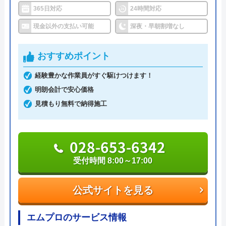
ハウスラボホームは全国各地に拠点を構えている水
対応エリア
39都道府県
365日対応
24時間対応
道修理業者です。トイレ、キッチン、浴室などの水
対応エリア詳
足利市のトイレ詰まり・水漏れ修理は
現金以外の支払い可能
深夜・早朝割増なし
まわりトラブル全般に対応しており、作業料金が
細
町の水道屋イースマイル｜水道局指定
6,600円からとお手頃価格で提供をしています。
店
おすすめポイント
万が一、水まわりに問題が発生した場合は、最短20
経験豊かな作業員がすぐ駆けつけます！
イースマイルのクチコミ on
分でお客様の元にスタッフが駆けつけます。出張見
明朗会計で安心価格
積もりキャンセルは0円、深夜早朝でも割増料金は
見積もり無料で納得施工
4.1
（
198
件のクチコミ）
一切ありません。業務や知識の習得のために厳しい
※クチコミの内容について
自社研修を実施しているため、技術には問題ないよ
028-653-6342
うです。
りえP
受付時間 8:00～17:00
トラブルの原因や作業例などが分かりやすく記載さ
2 か月前
れており、依頼の際も安心できますね。候補のひと
公式サイトを見る
つにしてみてください。
トイレが詰まって本当に困っていましたが、
エムプロのサービス情報