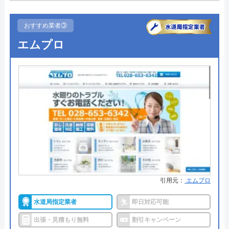
●駆けつけ時間
最短20分
まずは電話相談！
0120-091-026
●受付時間
24時間
おすすめ業者③
受付時間 24時間
エムプロ
●定休日
年中無休
●出張見積もり
出張・見積もり無料
公式サイトを見る
●支払い方法
現金、クレジットカード、コンビ
ニ後払い、QRコード決済
イースマイルの基本情報
●累計実績
提携先は大手企業との法人契約多
運営会社
株式会社イースマイル
数
代表者
島村禮孝
●保証・保険
商品保証最長10年・施工保証最長5
年
創業・設立
1992年6月1日創立
引用元：
エムプロ
詳細は公式HPでご確認ください
所在地
〒542-0066
大阪府大阪市中央区瓦屋町3丁目7-3 イ
水道局指定業者
即日対応可能
ハウスラボホームがおすすめの理由
ースマイルビル
出張・見積もり無料
割引キャンペーン