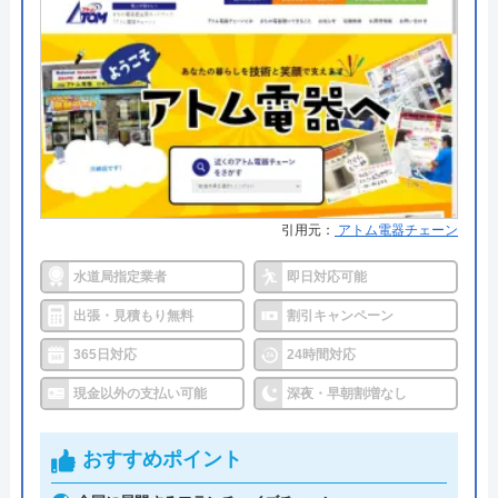
トイレDrがおすすめの理由
トイレDrは、スタッフのサービス面に力を入れ「お
客様目線」を第一に考えている業者です。
水回りトラブルの対応に加えてライフスタイル等の
様々な話をしたうえで、お客様に合った提案を行っ
ています。
引用元：
アトム電器チェーン
さらに、施工からアフターメンテナンスまで同じ担
水道局指定業者
即日対応可能
当者が担当するため、長期的に安心して依頼するこ
出張・見積もり無料
割引キャンペーン
とができるといえるでしょう。
365日対応
24時間対応
出張費・見積もり・相談・点検も無料のほか、他社
現金以外の支払い可能
深夜・早朝割増なし
で施工したものもアフターサービスの対象になる点
も、非常に良心的です。
おすすめポイント