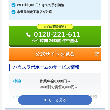
ても割増料金がかからず、作業が始まるまでは一切
WEB割2,000円引きでお手頃価格
費用がかからないかなり信頼できる業者です。
水道局指定工事店が対応
実績も豊富で、スタッフの研修にも力を入れている
まずは電話相談！
ため技術力はもちろん接客もよく、トイレや排水
0120-221-611
管、給湯器や蛇口の修理交換まで水回りのことなら
受付時間 24時間 年中無休
何でも相談できます。
公式サイトを見る
電話で「ホームページを見た」と伝えるだけで3,000
円割引なので、相談する際は電話で相談し、忘れず
ハウスラボホームのサービス情報
に伝えるようにしましょう。
●料金
作業料金6,600円～
ちなみに、依頼せずとも見積もりにはお金はかから
Web割で実質4,400円～
ないので、相見積もりの際は必ず相談しておきたい
●キャンペーン
「ホームページを見た！」で割引
業者の一つです。
2,000円
イースマイルの詳細ページはこちら