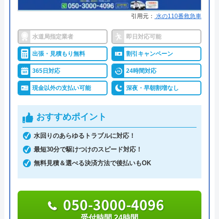
が含まれた基本料金は、3,000円~4,000円で、サー
所在地
〒113-0033
ビス内容に合わせて作業費が変わります。
引用元：
水の110番救急車
東京都文京区本郷5-1-11
水道局指定業者
即日対応可能
対応エリア
全国33拠点
たとえば、トイレのつまりを専用の器具を使うと、
出張・見積もり無料
割引キャンペーン
基本料金3,000円＋作業費7,000円で合計10,000円で
対応エリア詳
足利市のトイレ水漏れ・つまり修理に
す。見積は0円のため、他社と比較してから依頼す
365日対応
24時間対応
細
駆けつけ対応｜水道局指定業者ハウス
ることも可能です。
ラボホーム
現金以外の支払い可能
深夜・早朝割増なし
トイレや台所、洗面所、お風呂などの水回りのトラ
おすすめポイント
ブルで困っている方は、電話連絡をすればすぐにス
水回りのあらゆるトラブルに対応！
タッフが駆け付けてくれます。状況を確認した後で
最短30分で駆けつけのスピード対応！
修理費用の見積もりを提示。修理費用は安心の低価
無料見積＆選べる決済方法で後払いもOK
格ですが、見積もり金額に承諾しない限り作業は開
始されません。勝手に作業が進められること、見積
もり以上の金額を請求をされることもないので安心
050-3000-4096
です。
受付時間 24時間