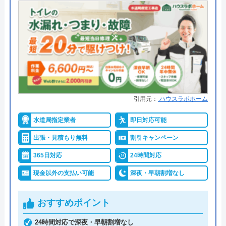
●出張見積もり
出張・見積もり無料
●支払い方法
現金、銀行振込、モバイル、後払
い決済、クレジットカード
●累計実績
年間25万件、累計500万件の修理交
換実績
●保証・保険
工事保証12年・商品保証10年(最
引用元：
ハウスラボホーム
大)
水道局指定業者
即日対応可能
詳細は公式HPでご確認ください
出張・見積もり無料
割引キャンペーン
イースマイルがおすすめの理由
365日対応
24時間対応
現金以外の支払い可能
深夜・早朝割増なし
イースマイルは対応する自治体で適切な工事ができ
ると認められている水道局指定業者です。
おすすめポイント
土日祝日・深夜早朝含む24時間365日、いつ相談し
24時間対応で深夜・早朝割増なし