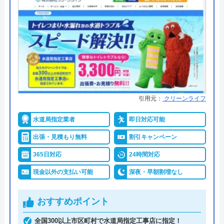
ド・コンビニ払い
水の生活救急車の基本情報
●累計実績
―
●保証・保険
PL保険加入
運営会社
株式会社生活救急車
詳細は公式HPでご確認ください
代表者
楯広長
所在地
〒460-0008
街角水道工事相談所がおすすめの理由
引用元：
クリーンライフ
名古屋市中区栄1丁目14-15
街角水道工事相談所は全国に対応しているトイレ修
水道局指定業者
即日対応可能
対応エリア
全国（一部地域を除く）
理業者です。給水装置工事主任技術者の資格を保有
出張・見積もり無料
割引キャンペーン
したスタッフが最短30分で駆けつけてくれ、しっか
365日対応
24時間対応
りと修理を行なってくれます。
現金以外の支払い可能
深夜・早朝割増なし
明瞭会計であるため、工事前の見積もり金額から増
えることはありません。ちなみに簡単な水漏れ等は
おすすめポイント
5,800円～から対応してくれます。
支払い方法は現金以外にも銀行振込・クレジットカ
全国300以上市区町村で水道局指定工事店に指定！