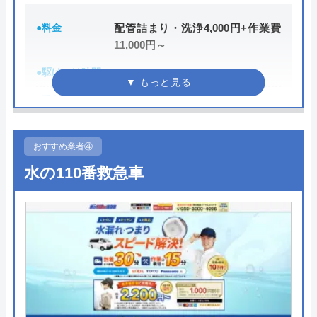
ちなみに、電話で連絡した際に「サイトを見た」と
イースマイルさんに依頼して大正解でした！
伝えると作業料金が2,000円割引になるWEB割があ
連絡後すぐに駆けつけてくださり、あっとい
●料金
配管詰まり・洗浄4,000円+作業費
りますので、相談する際は必ず電話で相談し、その
う間に解決。スタッフの方も非常に丁寧で、
11,000円～
際には必ず「サイトを見た」と伝えましょう。
安心して任せられました。これでまた快適に
●駆けつけ時間
ー
使えます。迅速な対応に心から感謝します！
まずは電話相談！
●受付時間
8:00～17:00
0120-221-611
●定休日
日曜・祝日
受付時間 24時間 年中無休
おすすめ業者④
Googleクチコミを見る
●累計実績
ー
公式サイトを見る
水の110番救急車
●保証・保険
ー
ハウスラボホームの基本情報
詳細は公式HPでご確認ください
運営会社
株式会社ハウスラボ
エムプロがおすすめの理由
代表者
勝島崇裕
エムプロは、栃木県内全域に対応している、宇都宮
市や小山市などの水道局指定業者です。出張と調査
創業・設立
2024年11月設立