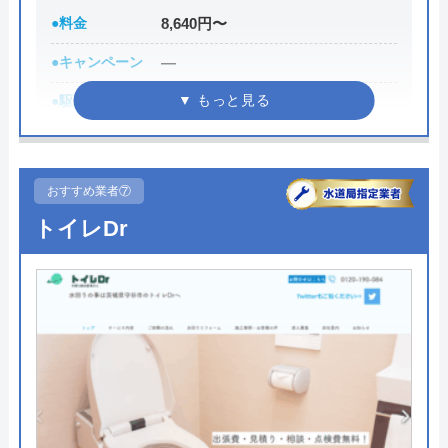
所在地
〒150-0002
●料金
8,640円〜
東京都渋谷区渋谷2-14-5
●キャンペーン
―
対応エリア
日本全国
●駆けつけ時間
―
●受付時間
平日8:00〜21:00／土日祝8:00〜
19:00
おすすめ業者⑦
●定休日
年中無休
トイレDr
●出張見積もり
見積もり無料
●支払い方法
―
●累計実績
有り
●保証・保険
―
詳細は公式HPでご確認ください