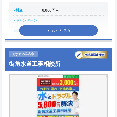
代表者
井坂博史
●料金
8,800円～
創業・設立
1989年11月設立
●キャンペーン
―
所在地
〒583-0871
●駆けつけ時間
最短30分
大阪府羽曳野市野々上4-6-5
●受付時間
8:00-22:00
対応エリア
関東、東北、信越、北陸、中部、関
●定休日
年中無休
西、中国、四国、九州各都道府県
おすすめ業者⑩
●出張見積もり
出張見積もり無料
街角水道工事相談所
アトム電器チェーンのクチコミ
●支払い方法
現金、クレジットカード
on
●累計実績
施工対応数240万件以上
2.4
（
5
件のクチコミ）
●保証・保険
―
※クチコミの内容について
詳細は公式HPでご確認ください
しげやん