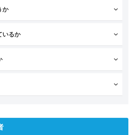
うか
ているか
か
者