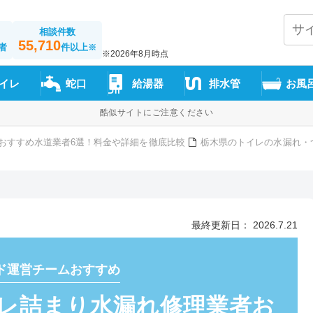
相談件数
55,710
者
件以上
※
※2026年8月時点
イレ
蛇口
給湯器
排水管
お風
酷似サイトにご注意ください
おすすめ水道業者6選！料金や詳細を徹底比較
栃木県のトイレの水漏れ・
最終更新日： 2026.7.21
ド運営チームおすすめ
レ詰まり水漏れ修理業者お