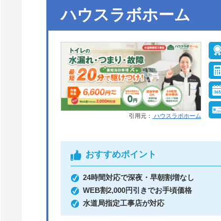
●定休日
年中無休
ハウスラボホーム
●支払い方法
現金、銀行振込、モ
ル、後払い決済、ク
ットカード
●保証・保険
工事保証12年・商品
10年(最大)
引用元：
ハウスラボホーム
おすすめポイント
イースマイルがおすすめの理由
24時間対応で深夜・早朝割増なし
イースマイルは対応する自治体で適切な工事
WEB割2,000円引きでお手頃価格
水道局指定工事店が対応
土日祝日・深夜早朝含む24時間365日、い