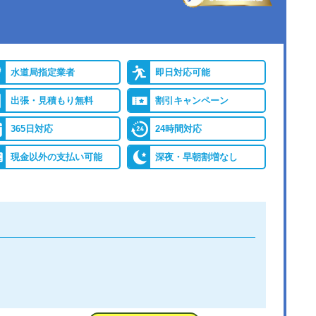
●出張見積もり
出張・見積もり無料
バイ
●累計実績
年間25万件、累計500万
レジ
件の修理交換実績
水道局指定業者
即日対応可能
出張・見積もり無料
割引キャンペーン
保証
365日対応
24時間対応
現金以外の支払い可能
深夜・早朝割増なし
詳細は公式HPでご確認ください
ができると認められている水道局指定業者です。
つ相談しても割増料金がかからず、作業が始まるまでは