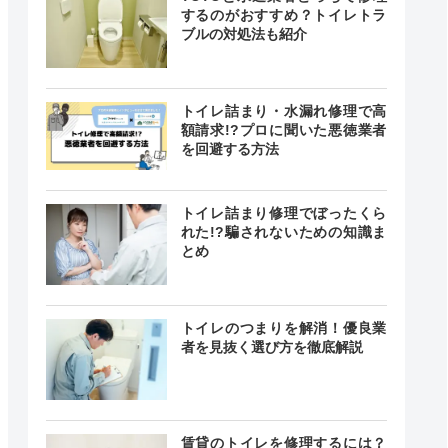
するのがおすすめ？トイレトラ
ブルの対処法も紹介
トイレ詰まり・水漏れ修理で高
額請求!?プロに聞いた悪徳業者
クチコミ
を回避する方法
4.1
トイレ詰まり修理でぼったくら
れた!?騙されないための知識ま
（198件）
とめ
トイレのつまりを解消！優良業
者を見抜く選び方を徹底解説
ー
賃貸のトイレを修理するには？