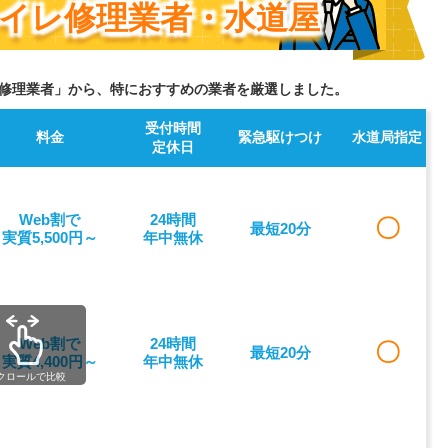
イレ修理業者・水道屋
修理業者」から、特におすすめの業者を厳選しました。
受付時間
料金
緊急駆けつけ
水道局指定
定休日
Web割で
24時間
〇
最短20分
実質5,500円～
年中無休
Web割で
24時間
〇
最短20分
実質4,400円～
年中無休
クロールで比較