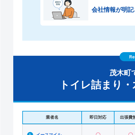
会社情報が
明記
茂木町
トイレ詰まり・
業者名
即日対応
出張費
イースマイル
〇
〇