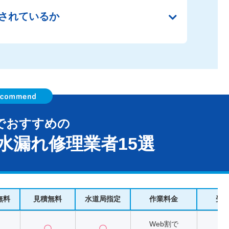
されているか
でおすすめの
水漏れ修理業者15選
無料
見積無料
水道局指定
作業料金
受
Web割で
〇
〇
2