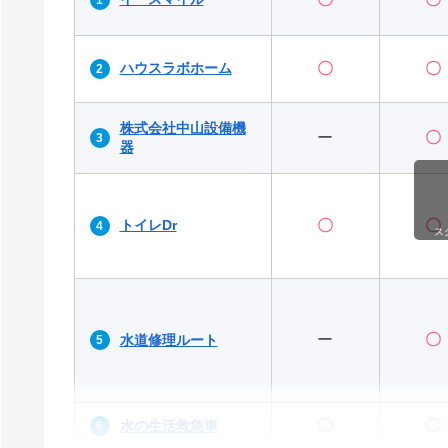
ハウスラボホーム
〇
〇
株式会社中山設備機
ー
〇
器
トイレDr
〇
〇
ス
ー
〇
水道修理ルート
〇
〇
水の生活救急車