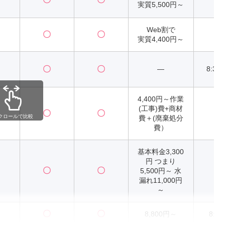
実質5,500円～
Web割で
〇
〇
2
実質4,400円～
〇
〇
―
8:30
4,400円～作業
(工事)費+商材
〇
〇
2
クロールで比較
費＋(廃棄処分
費）
基本料金3,300
円 つまり
〇
〇
5,500円～ 水
2
漏れ11,000円
～
〇
〇
8,800円～
8:00