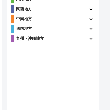
関西地方
5
〇
中国地方
（1件）
四国地方
九州・沖縄地方
4.8
〇
（410件）