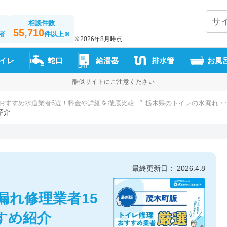
相談件数
55,710
者
件以上
※
※2026年8月時点
イレ
蛇口
給湯器
排水管
お風
酷似サイトにご注意ください
おすすめ水道業者6選！料金や詳細を徹底比較
栃木県のトイレの水漏れ・
紹介
最終更新日： 2026.4.8
漏れ修理業者15
すめ紹介