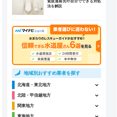
緊急連絡先や自分でできる対処
法を解説
道局指定
クチコミ
4.1
〇
（198件）
〇
ー
地域別おすすめ業者を探す
北海道・東北地方
4.3
北陸・甲信越地方
〇
（7件）
関東地方
東海地方