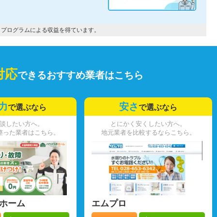
トプログラムによる収益を得ています。
対応
できるおすすめ業者はこちら
力
安さ
で選ぶなら
で選ぶなら
談したい方へ。
とにかく安くしたい方へ。
整った業者はこちら。
地元業者を比較するならこちら。
ホーム
エムプロ