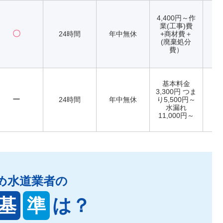
4,400円～作
業(工事)費
〇
24時間
年中無休
+商材費＋
(廃棄処分
費）
基本料金
3,300円 つま
ー
24時間
年中無休
り5,500円～
水漏れ
11,000円～
め水道業者の
基
準
は？