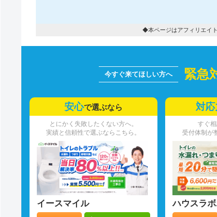
◆本ページはアフィリエイ
緊急
安心
対応
で選ぶなら
とにかく失敗したくない方へ。
すぐ相
実績と信頼性で選ぶならこちら。
受付体制が
イースマイル
ハウスラボ