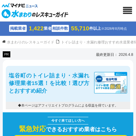
1,422
55,710
掲載業者
業者
相談件数
件以上
※2026年8月時点
水まわりのレスキューガイド
トイレ詰まり・水漏れ修理おすすめ水道業者
PR
最終更新日： 2026.4.8
塩谷町のトイレ詰まり・水漏れ
修理業者15選！を比較！選び方
とおすすめ紹介
◆本ページはアフィリエイトプログラムによる収益を得ています。
緊急対応
できるおすすめ業者はこちら