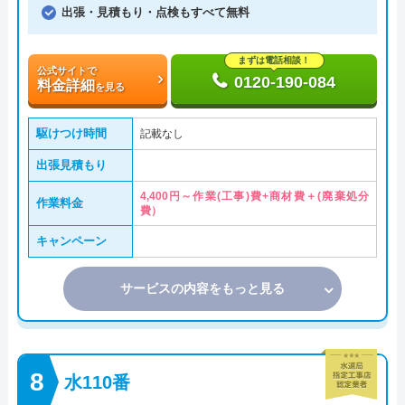
出張・見積もり・点検もすべて無料
まずは電話相談！
公式サイトで
0120-190-084
料金詳細
を見る
駆けつけ時間
記載なし
出張見積もり
4,400円～作業(工事)費+商材費＋(廃棄処分
作業料金
費）
キャンペーン
サービスの内容をもっと見る
水110番