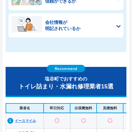
信頼ができるか
会社情報が
明記されているか
塩谷町でおすすめの
トイレ詰まり・水漏れ修理業者15選
業者名
即日対応
出張費無料
見積無料
水
〇
〇
〇
イースマイル