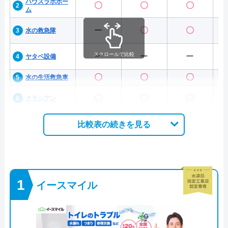
ハウスラボホー
〇
〇
〇
ム
ー
〇
〇
水の救急隊
スクロールで比較
ー
ー
ー
ヤタベ設備
〇
〇
〇
水の生活救急車
〇
〇
〇
クラシアン
比較表の続きを見る
イースマイル