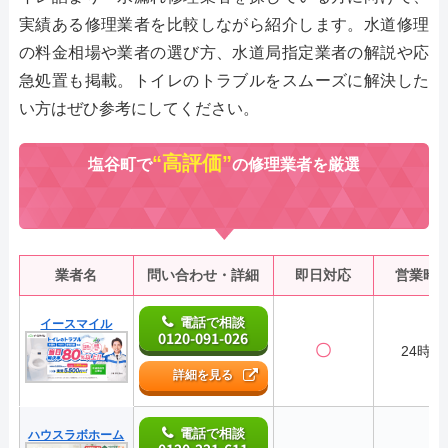
実績ある修理業者を比較しながら紹介します。水道修理
の料金相場や業者の選び方、水道局指定業者の解説や応
急処置も掲載。トイレのトラブルをスムーズに解決した
い方はぜひ参考にしてください。
“高評価”
塩谷町で
の修理業者を厳選
業者名
問い合わせ・詳細
即日対応
営業時
電話で相談
イースマイル
0120-091-026
〇
24時間
詳細を見る
電話で相談
ハウスラボホーム