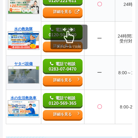
0120-221-611
〇
24時間
詳細を見る
水の救急隊
電話で相談
0120-50-8000
24時間36
ー
受付対応
詳細を見る
スクロールで比較
ヤタベ設備
電話で相談
0283-07-0470
ー
8:00～17:
詳細を見る
水の生活救急車
電話で相談
0120-569-365
〇
8:00-22:
詳細を見る