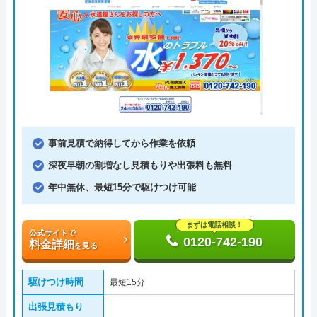
事前見積で納得してから作業を依頼
深夜早朝の割増なし見積もりや出張料も無料
年中無休、最短15分で駆けつけ可能
まずは電話相談！
公式サイトで
0120-742-190
料金詳細
を見る
駆けつけ時間
最短15分
出張見積もり