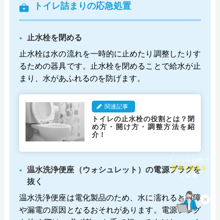
トイレ詰まりの応急処置
止水栓を閉める
止水栓は水の流れを一時的に止めたり調整したりす
るための器具です。止水栓を閉めることで給水が止
まり、水があふれるのを防げます。
関連記事
トイレの止水栓の役割とは？閉
め方・開け方・調整方法を紹
介！
チャット診断で
温水洗浄便座（ウォシュレット）の電源プラグを
最適な業者を
ご提案
抜く
温水洗浄便座は電化製品のため、水に濡れると故障
×
や漏電の原因となるおそれがあります。電源プラグ