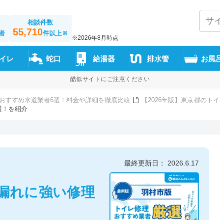
相談件数
55,710
者
件以上
※
※2026年8月時点
イレ
蛇口
給湯器
排水管
お風
酷似サイトにご注意ください
おすすめ水道業者6選！料金や詳細を徹底比較
【2026年版】東京都の
選！を紹介
最終更新日： 2026.6.17
漏れに強い修理