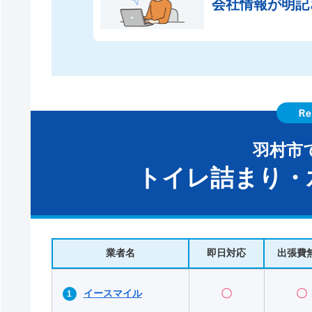
会社情報が
明記
羽村市
トイレ詰まり・
業者名
即日対応
出張費
イースマイル
〇
〇