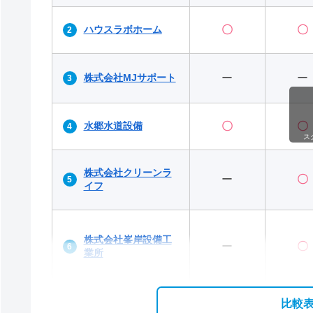
ハウスラボホーム
〇
〇
株式会社MJサポート
ー
ー
水郷水道設備
〇
〇
ス
株式会社クリーンラ
ー
〇
イフ
株式会社峯岸設備工
ー
〇
業所
比較