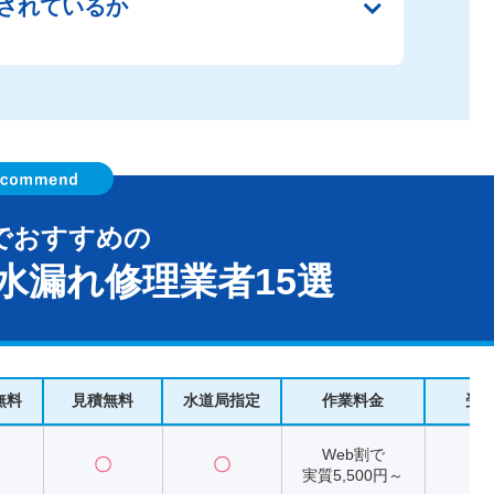
されているか
でおすすめの
水漏れ修理業者15選
無料
見積無料
水道局指定
作業料金
受
Web割で
〇
〇
2
実質5,500円～