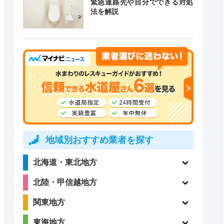
緊急連絡先や自分でできる対処
道局指定
クチコミ
法を解説
4.1
〇
（198件）
〇
ー
地域別おすすめ業者を探す
3.7
北海道・東北地方
ー
（3件）
北陸・甲信越地方
関東地方
東海地方