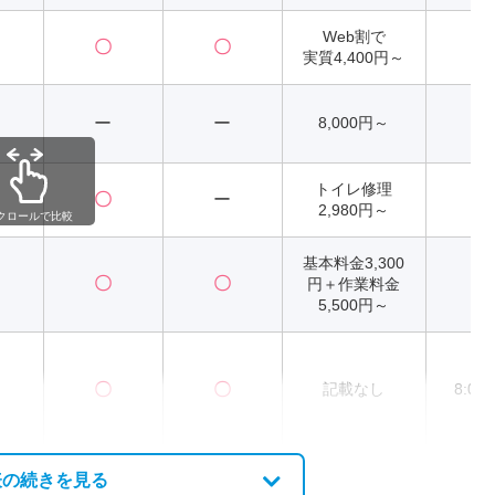
Web割で
〇
〇
2
実質4,400円～
ー
ー
8,000円～
2
トイレ修理
〇
ー
2
2,980円～
クロールで比較
基本料金3,300
〇
〇
円＋作業料金
2
5,500円～
〇
〇
記載なし
8:00
表の続きを見る