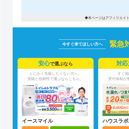
◆本ページはアフィリエイ
緊急
安心
対応
で選ぶなら
とにかく失敗したくない方へ。
すぐ相
実績と信頼性で選ぶならこちら。
受付体制が
イースマイル
ハウスラボ