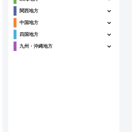
ー
ー
関西地方
中国地方
四国地方
4.8
〇
九州・沖縄地方
（410件）