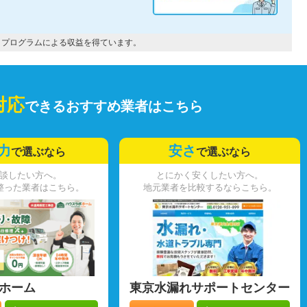
トプログラムによる収益を得ています。
対応
できるおすすめ業者はこちら
力
安さ
で選ぶなら
で選ぶなら
談したい方へ。
とにかく安くしたい方へ。
整った業者はこちら。
地元業者を比較するならこちら。
ホーム
東京水漏れサポートセンター