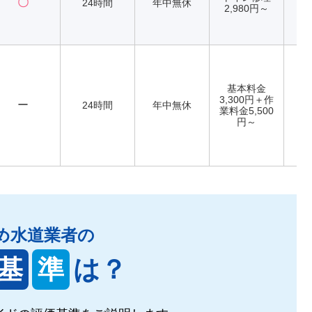
〇
24時間
年中無休
2,980円～
基本料金
3,300円＋作
ー
24時間
年中無休
業料金5,500
円～
め水道業者の
基
準
は？