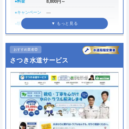
●料金
8,800円～
所在地
〒207-0004
東京都東大和市清水1-743
●キャンペーン
―
対応エリア
東大和市、小平市、東村山市、武蔵村
●駆けつけ時間
最短30分
山市、立川市 東京都、埼玉県近郊
●受付時間
24時間
●定休日
年中無休
おすすめ業者⑫
●出張見積もり
出張見積もり無料
さつき水道サービス
●支払い方法
現金、クレジットカード
●累計実績
修理実績119万件
●保証・保険
―
詳細は公式HPでご確認ください
水110番がおすすめの理由