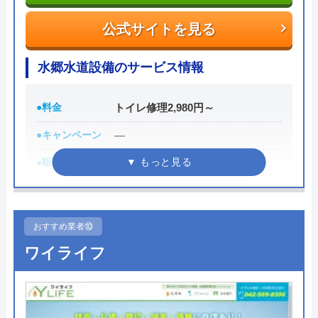
048-423-6704
公式サイトを見る
受付時間 8:00～19:00
水郷水道設備のサービス情報
公式サイトを見る
●料金
トイレ修理2,980円～
●キャンペーン
―
●駆けつけ時間
最短30分
●受付時間
24時間
●定休日
年中無休
おすすめ業者⑩
●出張見積もり
―
ワイライフ
●支払い方法
現金支払い、クレジットカード支
払い
●累計実績