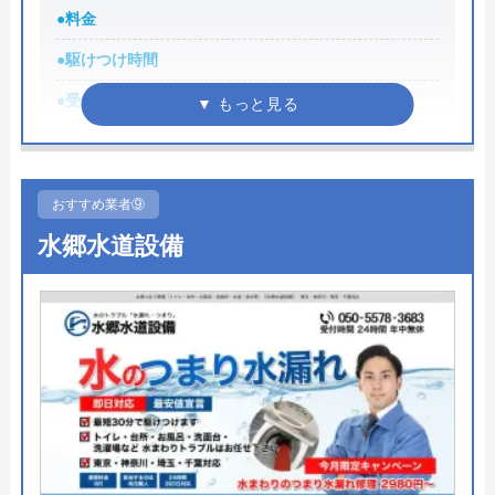
●料金
公式サイトを見る
●駆けつけ時間
株式会社クリーンライフの基本情報
●受付時間
8:00～19:00
●定休日
定休日/不定休
運営会社
株式会社クリーンライフ
●累計実績
記載なし
代表者
元村祐次
おすすめ業者⑨
●保証・保険
記載なし
水郷水道設備
所在地
〒564-0052
大阪府吹田市広芝町6-10
詳細は公式HPでご確認ください
対応エリア
全国
共栄水道サービスがおすすめの理由
共栄水道サービスの営業時間は、8:00～19:00で休日
株式会社クリーンライフのクチコ
は不定休となっており、休日はHPの「お知らせ」に
ミ on
て事前に案内がありますので、ご依頼の際はご確認
4.8
（
410
件のクチコミ）
ください。