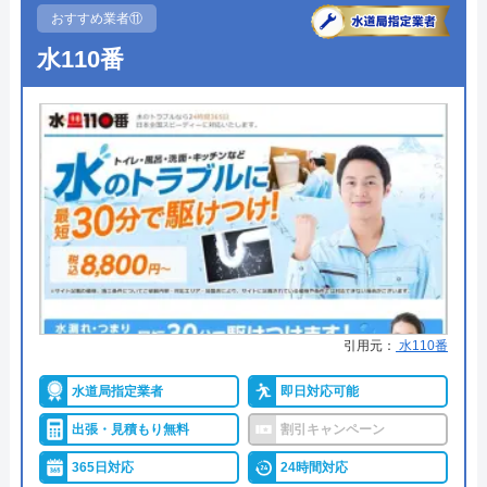
●定休日
年中無休
おすすめ業者⑪
●出張見積もり
見積もり無料
水110番
●支払い方法
現金・銀行振込
●累計実績
年間300年以上の施工実績
●保証・保険
ー
詳細は公式HPでご確認ください
ワイライフがおすすめの理由
ワイライフは給湯器、ガス機器を中心に修理、交換
引用元：
水110番
を行っている会社です。東京都と埼玉県を中心にサ
ービスを提供しており、地域に根差した密接なサポ
水道局指定業者
即日対応可能
ート体制で修理時は迅速に駆けつけます。急な故障
出張・見積もり無料
割引キャンペーン
時にも、時間365日のサポート体制を整えられてい
365日対応
24時間対応
るため、いざという時も迅速に対応が可能。年間