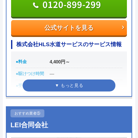
0120-899-299
で業者を手配してくれて最短30分でスピード駆け付
けしてくれるところです。
公式サイトを見る
また、取扱いメーカーに関しても幅広いため、水ま
わりトラブルで困った際には頼りになる業者でしょ
株式会社HLS水道サービスのサービス情報
う。
●料金
4,400円～
もちろん見積もりは無料ですし、出張・キャンセル
についても無料ですので、まずはサイトを覗いてみ
●駆けつけ時間
―
てはいかがでしょうか？
●受付時間
―
0120-569-365
●定休日
―
受付時間 8:00～22:00
●累計実績
有り
おすすめ業者⑤
詳細は公式HPでご確認ください
LEI合同会社
公式サイトを見る