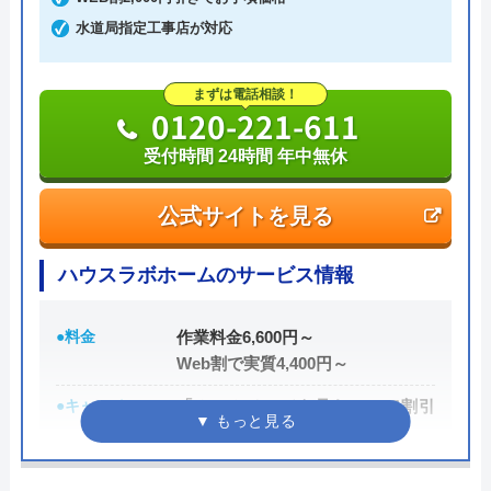
費用がかからないかなり信頼できる業者です。
水道局指定工事店が対応
実績も豊富で、スタッフの研修にも力を入れている
まずは電話相談！
ため技術力はもちろん接客もよく、トイレや排水
0120-221-611
管、給湯器や蛇口の修理交換まで水回りのことなら
受付時間 24時間 年中無休
何でも相談できます。
公式サイトを見る
電話で「ホームページを見た」と伝えるだけで3,000
円割引なので、相談する際は電話で相談し、忘れず
ハウスラボホームのサービス情報
に伝えるようにしましょう。
●料金
作業料金6,600円～
ちなみに、依頼せずとも見積もりにはお金はかから
Web割で実質4,400円～
ないので、相見積もりの際は必ず相談しておきたい
●キャンペーン
「ホームページを見た！」で割引
業者の一つです。
2,000円
イースマイルの詳細ページはこちら
●駆けつけ時間
最短20分
まずは電話相談！