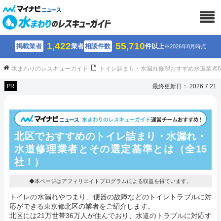
1,422
55,710
掲載業者
業者
相談件数
件以上
※2026年8月時点
水まわりのレスキューガイド
トイレ詰まり・水漏れ修理おすすめ水道業者
PR
最終更新日： 2026.7.21
北区でおすすめのトイレ詰まり・水漏れ・
水道修理業者とその選定基準とは（全15
社！）
◆本ページはアフィリエイトプログラムによる収益を得ています。
トイレの水漏れやつまり、便器の故障などのトイレトラブルに対
応ができる東京都北区の業者をご紹介します。
北区には21万世帯36万人が住んでおり、水道のトラブルに対応す