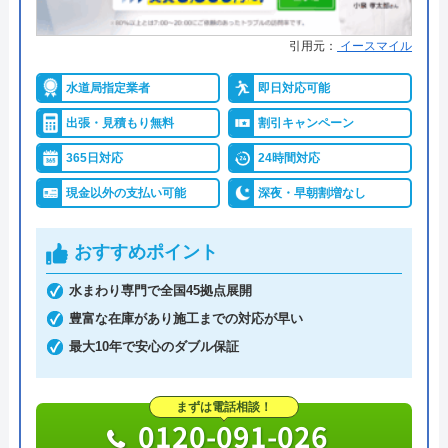
引用元：
イースマイル
水道局指定業者
即日対応可能
出張・見積もり無料
割引キャンペーン
365日対応
24時間対応
現金以外の支払い可能
深夜・早朝割増なし
おすすめポイント
水まわり専門で全国45拠点展開
豊富な在庫があり施工までの対応が早い
最大10年で安心のダブル保証
まずは電話相談！
0120-091-026