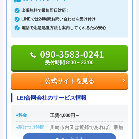
出張無料で最短即日対応！
0120-899-299
LINEでは24時間お問い合わせを受け付け
電話で応急処置方法も案内してくれるため安心
公式サイトを見る
090-3583-0241
株式会社HLS水道サービスのクチ
受付時間 8:00～23:00
コミ on
公式サイトを見る
4.4
（
13
件のクチコミ）
※クチコミの内容について
LEI合同会社のサービス情報
●料金
工賃4,000円～
kadonaga Haruo
11 か月前
●駆けつけ時間
川崎市内又は近郊であれば、最短
20分