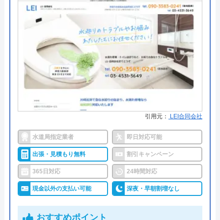
株式会社HLS水道サービスがおすすめの理
水の生活救急車の基本情報
由
運営会社
株式会社生活救急車
HLS水道サービスは東京・神奈川・千葉・埼玉を対
応エリアとしており、神奈川・千葉・東京で指定給
代表者
楯広長
水装置工事事業者として認められている水道業者で
所在地
〒460-0008
す。
名古屋市中区栄1丁目14-15
対応エリア
全国（一部地域を除く）
トイレ・キッチン・お風呂・洗面所・排水口などさ
引用元：
LEI合同会社
まざまな水まわりトラブルに対応することができ、
市役所や警察、大学や大使館など多くの水まわりト
水道局指定業者
即日対応可能
ラブルを解決してきた実績があります。
出張・見積もり無料
割引キャンペーン
365日対応
24時間対応
ホームページ内には多くのお客様の声が掲載されて
現金以外の支払い可能
深夜・早朝割増なし
おり、今まで依頼してきた人の口コミを見ることが
できますし、出張見積もりも無料ですので、一度相
おすすめポイント
談してみてはいかがでしょうか？