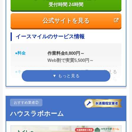
受付時間 24時間
公式サイトを見る
イースマイルのサービス情報
●料金
作業料金8,800円～
Web割で実質5,500円～
●キャンペーン
「ホームページを見た」と伝える
だけで、WEB割で作業料金から
3,000円割引！
●駆けつけ時間
最短20分
おすすめ業者②
●受付時間
24時間
ハウスラボホーム
●定休日
年中無休
●出張見積もり
出張・見積もり無料