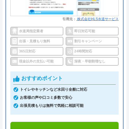
拠点数2270店舗と日本全国に拠点を構え、年中無休
東京都文京区本郷5-1-11
で対応をしています。日中はコールセンターにて問
い合わせ受付をしてくれるので、すぐに相談ができ
対応エリア
全国33拠点
引用元：
株式会社HLS水道サービス
水トラブルの不安もすぐに解消できます。
対応エリア詳
北区のトイレ水漏れ・つまり修理に駆
水道局指定業者
即日対応可能
細
けつけ対応｜水道局指定業者ハウスラ
出張・見積もり無料
割引キャンペーン
調整作業のみであれば8,800円～と明朗会計。問い合
ボホーム
わせから見積もりまですべて無料でできるので、ま
365日対応
24時間対応
ずは電話相談をしてみることをおすすめします。
現金以外の支払い可能
深夜・早朝割増なし
日本全国の水トラブルに対応している水の生活救急
おすすめポイント
車はトイレのみならず洗面所やキッチン、お風呂な
トイレやキッチンなど水回り全般に対応
どにも対応してくれる水まわりトラブル解決のスペ
お客様の声や口コミ多数で安心
シャリストです。
出張見積もりは無料で気軽に相談可能
おすすめポイントとしてはこれまでの施工対応実績
は240万件以上と豊富な実績数があり、また最短5分