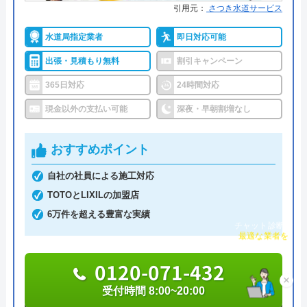
水110番を運営しているサイトの累計の問い合わせ
引用元：
さつき水道サービス
数が398万件と、非常に多くの人から頼りにされて
水道局指定業者
即日対応可能
いる業者です。水回りに限らず約150品目のお家の
トラブルに対応しておりますので、お住まいのトラ
出張・見積もり無料
割引キャンペーン
ブルならなんでも相談できます。
365日対応
24時間対応
現金以外の支払い可能
深夜・早朝割増なし
明朗会計で、見積もり後の追加費用は一切ありませ
んので、悪徳業者によくある高額請求の被害に遭う
おすすめポイント
ことはないでしょう。また、何かあったときに使え
るクーリングオフを採用しているところも安心で
自社の社員による施工対応
す。見積もり・キャンセル料は無料ですし、相見積
TOTOとLIXILの加盟店
もりをする際にも利用したい業者です。
6万件を超える豊富な実績
チャット診断で
最適な業者を
0120-002-513
ご提案
0120-071-432
受付時間 24時間
×
受付時間 8:00~20:00