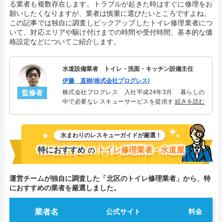
る業者も複数存在します。トラブルが起きた時はすぐに修理をお
願いしたくなりますが、業者は慎重に選びたいところですよね。
この記事では独自に調査しピックアップしたトイレ修理業者につ
いて、対応エリアや駆け付けまでの時間や受付時間、基本的な価
格設定などについてご紹介します。
水道設備業者 トイレ・洗面・キッチン設備主任
伊藤 直樹(株式会社プログレス)
監修者
株式会社プログレス 入社平成24年3月 暮らしの
中で必要なレスキューサービスを提供する株式会社
続きを読む
プログレスにてトイレ・洗面・キッチン周りの設備
主任を担当。水回り業務に8年従事し、累計3000件の
トイレ・洗面・キッチン関連のトラブルを解決。多
水まわりのレスキューガイドが厳選！
くのお客様に信頼される「トイレ・洗面・キッチ
ン」のスペシャリスト。
特におすすめ
トイレ修理業者・水道屋
の
運営チームが独自に調査した「北区のトイレ修理業者」から、特
におすすめの業者を厳選しました。
業者名
公式サイト
料金