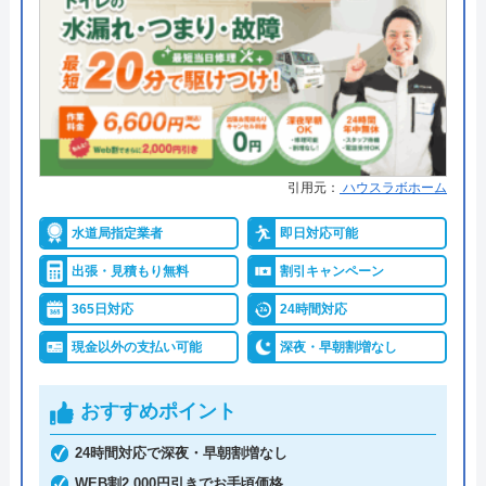
●支払い方法
現金、銀行振込、モバイル、後払
い決済、クレジットカード
●累計実績
年間25万件、累計500万件の修理交
換実績
●保証・保険
工事保証12年・商品保証10年(最
引用元：
ハウスラボホーム
大)
水道局指定業者
即日対応可能
詳細は公式HPでご確認ください
出張・見積もり無料
割引キャンペーン
イースマイルがおすすめの理由
365日対応
24時間対応
現金以外の支払い可能
深夜・早朝割増なし
イースマイルは対応する自治体で適切な工事ができ
ると認められている水道局指定業者です。
おすすめポイント
土日祝日・深夜早朝含む24時間365日、いつ相談し
24時間対応で深夜・早朝割増なし
ても割増料金がかからず、作業が始まるまでは一切
WEB割2,000円引きでお手頃価格