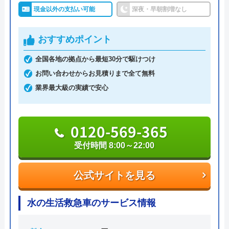
道修理業者です。トイレ、キッチン、浴室などの水
現金以外の支払い可能
深夜・早朝割増なし
対応エリア詳
北区のトイレ詰まり・水漏れ修理は町
まわりトラブル全般に対応しており、作業料金が
細
の水道屋イースマイル｜水道局指定店
6,600円からとお手頃価格で提供をしています。
おすすめポイント
全国各地の拠点から最短30分で駆けつけ
万が一、水まわりに問題が発生した場合は、最短20
イースマイルのクチコミ on
お問い合わせからお見積りまで全て無料
分でお客様の元にスタッフが駆けつけます。出張見
4.1
（
198
件のクチコミ）
業界最大級の実績で安心
積もりキャンセルは0円、深夜早朝でも割増料金は
※クチコミの内容について
一切ありません。業務や知識の習得のために厳しい
自社研修を実施しているため、技術には問題ないよ
0120-569-365
うです。
りえP
受付時間 8:00～22:00
2 か月前
トラブルの原因や作業例などが分かりやすく記載さ
公式サイトを見る
れており、依頼の際も安心できますね。候補のひと
つにしてみてください。
トイレが詰まって本当に困っていましたが、
水の生活救急車のサービス情報
イースマイルさんに依頼して大正解でした！
ちなみに、電話で連絡した際に「サイトを見た」と
連絡後すぐに駆けつけてくださり、あっとい