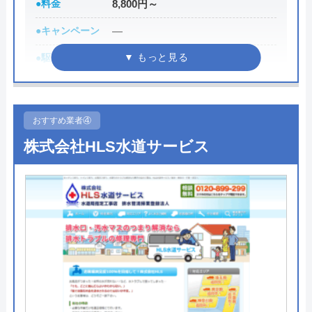
●料金
8,800円～
伝えると作業料金が2,000円割引になるWEB割があ
う間に解決。スタッフの方も非常に丁寧で、
りますので、相談する際は必ず電話で相談し、その
安心して任せられました。これでまた快適に
●キャンペーン
―
際には必ず「サイトを見た」と伝えましょう。
使えます。迅速な対応に心から感謝します！
●駆けつけ時間
最短30分
まずは電話相談！
0120-221-611
●受付時間
8:00-22:00
受付時間 24時間 年中無休
●定休日
年中無休
Googleクチコミを見る
おすすめ業者④
●出張見積もり
出張見積もり無料
株式会社HLS水道サービス
公式サイトを見る
●支払い方法
現金、クレジットカード
ハウスラボホームの基本情報
●累計実績
施工対応数240万件以上
●保証・保険
―
運営会社
株式会社ハウスラボ
詳細は公式HPでご確認ください
代表者
勝島崇裕
創業・設立
2024年11月設立
水の生活救急車がおすすめの理由
所在地
〒113-0033