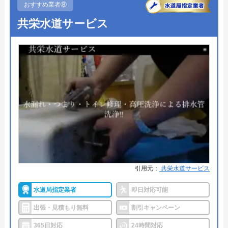
●受付時間
24時間
おすすめ業者⑧
対応エリア
全国
共栄水道サービス
●定休日
年中無休
●出張見積もり
出張見積もり無料
●支払い方法
現金、銀行振込、クレジットカー
ド、コンビニ後払い、QR決済
●累計実績
施工実績30万件を達成
●保証・保険
修理に応じて1～3年の無料点検、
無料保証を用意
詳細は公式HPでご確認ください
引用元：
共栄水道サービス
株式会社クリーンライフがおすすめの理由
水道局指定業者
即日対応可能
クリーンライフは年中無休で、最短30分駆けつけ、
出張・見積もり無料
割引キャンペーン
休日・深夜も出張費無料などのサービスを売りにし
ています。
365日対応
24時間対応