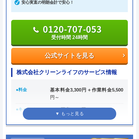
いかがでしょうか。
安心実直の明朗会計で安心！
0120-776-044
0120-707-053
受付時間 24時間
受付時間 24時間
公式サイトを見る
公式サイトを見る
街角水道工事相談所の基本情報
株式会社クリーンライフのサービス情報
運営会社
トラベルブック株式会社
●料金
基本料金3,300円＋作業料金5,500
代表者
長田龍
円～
創業・設立
2014年5月
●キャンペーン
WEB限定3,000円OFF
※10,000円以上で適用
所在地
〒102-0074
東京都千代田区九段南2-4-11 パシフィ
●駆けつけ時間
最短30分
ックスクエア九段南9F