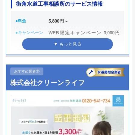
公式サイトを見る
街角水道工事相談所のサービス情報
LEI合同会社の基本情報
●料金
5,800円～
●キャンペーン
WEB限定キャンペーン 3,000円
運営会社
LEI合同会社
OFF
代表者
竹本人矢
●駆けつけ時間
最短30分
所在地
〒123-0873
●受付時間
24時間
東京都足立区扇3-19-5-402
おすすめ業者⑦
●定休日
年中無休
対応エリア
神奈川県東部、東京23区
株式会社クリーンライフ
●出張見積もり
出張・見積無料
●支払い方法
現金・銀行振込・クレジットカー
ド・コンビニ払い
●累計実績
―
●保証・保険
PL保険加入