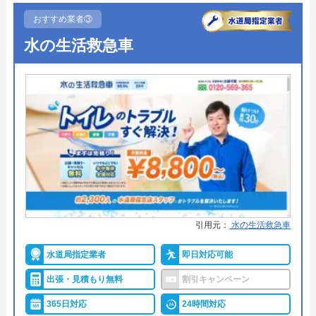
0120-091-026
●受付時間
24時間
おすすめ業者③
受付時間 24時間
水の生活救急車
●定休日
年中無休
●出張見積もり
出張・見積もり無料
公式サイトを見る
●支払い方法
現金、クレジットカード、コンビ
ニ後払い、QRコード決済
イースマイルの基本情報
●累計実績
提携先は大手企業との法人契約多
運営会社
株式会社イースマイル
数
代表者
島村禮孝
●保証・保険
商品保証最長10年・施工保証最長5
年
創業・設立
1992年6月1日創立
引用元：
水の生活救急車
詳細は公式HPでご確認ください
所在地
〒542-0066
水道局指定業者
即日対応可能
大阪府大阪市中央区瓦屋町3丁目7-3 イ
ハウスラボホームがおすすめの理由
ースマイルビル
出張・見積もり無料
割引キャンペーン
ハウスラボホームは全国各地に拠点を構えている水
365日対応
24時間対応
対応エリア
39都道府県