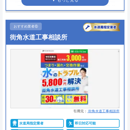
●受付時間
営業時間 8:00～21:00電話受付
訳あって、水が出ないと言われていた庭の散
8:00～23:00
水栓。蛇口は回りすらせず。こちらに修理を
●定休日
―
おすすめ業者⑥
お願いしたところ、"蛇口回すだけでもお金
街角水道工事相談所
がかかるし、水が出ないのは中が錆びている
●累計実績
―
せいかもしれないから、まずは自分で""ああ
●保証・保険
―
やったり、こうやったり""してみては"と,電
詳細は公式HPでご確認ください
話でアドバイスを頂き。 ダメもとで、5分ほ
ど、自分で"ああやったり、こうやったり"し
LEI合同会社がおすすめの理由
てみたら、なんと、水が出ました。 かなり
Googleクチコミを見る
の出費を覚悟していたのですが、非常に助か
「LEI合同会社」は川崎市を中心に急な水まわりトラ
りました。大感謝です。ありがとうございま
ブルを対応している水道業者です。川崎市内であれ
した。
ば当日中に駆けつけ、修理状況によっては当日完了
引用元：
街角水道工事相談所
もしてもらえます。
水道局指定業者
即日対応可能
営業時間は8:00～21:00まで、電話受付は8:00～