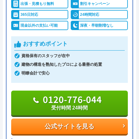
出張・見積もり無料
割引キャンペーン
23:00です。ただし、こちらの会社はLINEでの問い
365日対応
24時間対応
合わせが可能で、LINEでの問い合わせの場合、定休
日問わず24時間できます。
現金以外の支払い可能
深夜・早朝割増なし
主なサービス内容は、トイレ、台所、お風呂場のつ
おすすめポイント
まりや水漏れ修理ですが、漏水調査も行っており、
資格保有のスタッフが在中
「水道料金が増えている」「どこからか水が流れる
建物の構造を熟知したプロによる最善の処置
音がする」などのトラブル解決にも最適です。
明瞭会計で安心
料金はトイレのつまり、水漏れトラブルの場合、工
事基本料金および軽修理作業代は4,000円です。
0120-776-044
受付時間 24時間
090-3583-0241
受付時間 8:00～23:00
公式サイトを見る