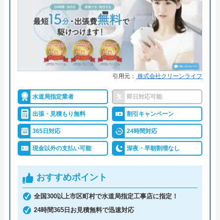
詳細は公式HPでご確認ください
街角水道工事相談所がおすすめの理由
街角水道工事相談所は全国に対応しているトイレ修
理業者です。給水装置工事主任技術者の資格を保有
引用元：
株式会社クリーンライフ
したスタッフが最短30分で駆けつけてくれ、しっか
水道局指定業者
即日対応可能
りと修理を行なってくれます。
明瞭会計であるため、工事前の見積もり金額から増
出張・見積もり無料
割引キャンペーン
えることはありません。ちなみに簡単な水漏れ等は
365日対応
24時間対応
5,800円～から対応してくれます。
現金以外の支払い可能
深夜・早朝割増なし
支払い方法は現金以外にも銀行振込・クレジットカ
ード・コンビニ決済から選べるため緊急トラブル時
おすすめポイント
でも安心です。
出張費・見積もり料も無料で、24時間電話で相談を
全国300以上市区町村で水道局指定工事店に指定！
受け付けているので、気軽に見積依頼をしてみては
24時間365日お見積無料で迅速対応