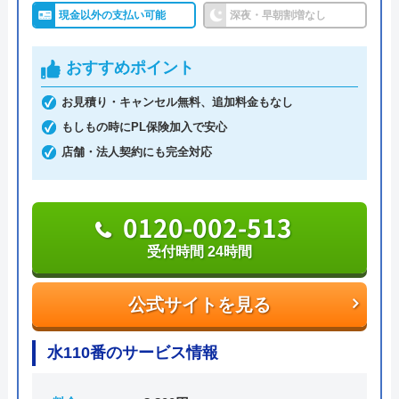
300件以上の施工実績で確かな技術力で安心してご
現金以外の支払い可能
深夜・早朝割増なし
依頼いただけます。給湯器で困ったときは、ワイラ
イフに相談してみてはいかがでしょうか。
おすすめポイント
お見積り・キャンセル無料、追加料金もなし
042-569-8356
もしもの時にPL保険加入で安心
受付時間 24時間
店舗・法人契約にも完全対応
公式サイトを見る
0120-002-513
ワイライフの基本情報
受付時間 24時間
運営会社
株式会社ワイライフ
公式サイトを見る
代表者
横尾真佐希
水110番のサービス情報
創業・設立
2014年