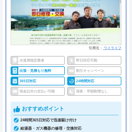
―
●保証・保険
―
詳細は公式HPでご確認ください
水郷水道設備がおすすめの理由
引用元：
ワイライフ
水郷水道設備は、東京都に拠点を置く水道修理専門
業者です。
水道局指定業者
即日対応可能
出張・見積もり無料
割引キャンペーン
東京都・千葉県・埼玉県・神奈川県まで対応エリア
365日対応
24時間対応
を拡大しており、各エリアに専門スタッフを配置し
現金以外の支払い可能
深夜・早朝割増なし
ているため最短30分の迅速な駆けつけを実現してい
ます。
おすすめポイント
相談は24時間・365日受け付けているため緊急のト
24時間365日対応で迅速駆け付け
ラブルも解決してくれる他、事前予約で待ち時間な
給湯器・ガス機器の修理・交換対応