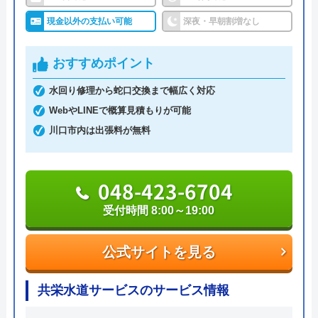
現金以外の支払い可能
深夜・早朝割増なし
指定給水装置工事事業者（水道局指定工事店）で下
請けに依頼することなく自社でしっかりと教育や研
おすすめポイント
修を受けた有資格者のスタッフが対応してくれるの
水回り修理から蛇口交換まで幅広く対応
で安心です。
WebやLINEで概算見積もりが可能
川口市内は出張料が無料
また、見積もり時や施工後などにトラブルが起こっ
た場合には、スタッフから渡されている名刺の裏に
書かれている番号に電話すれば、各エリアの担当が
048-423-6704
対応してくれます。見積もり無料で、キャンセル料
受付時間 8:00～19:00
も不要です。施工前に必ず修理内容と費用を提示
し、施主が納得した上で修理を行います。
公式サイトを見る
0120-707-053
共栄水道サービスのサービス情報
受付時間 24時間