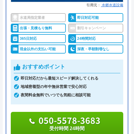
※クチコミの内容について
引用元：
水郷水道設備
受付は電話、Web、LINEに対応しており、電話受付
水道局指定業者
即日対応可能
は営業時間内のみとなっています。
うまい棒エビマヨ
出張・見積もり無料
割引キャンペーン
2 か月前
Web、LINEからの受付は写真が添付可能なので概算
365日対応
24時間対応
見積もりも可能となっています。
現金以外の支払い可能
深夜・早朝割増なし
スムーズに対応して頂けて助かりました。ト
蛇口交換の料金はその都度見積もりとなっているた
おすすめポイント
イレの交換部分もその都度言って下さって助
め、正確な金額が知りたい方は現地での調査を、概
かりました。
算で構わない方は、Web、LINEで写真を添付しての
即日対応だから最短スピード解決してくれる
相談をお願いします。
地域密着型の年中無休営業で安心対応
夜間料金無料でいつでも気軽に相談可能
共栄水道サービスの本社は川口市にあるため、川口
市内の依頼であれば出張料が無料になります。
050-5578-3683
ご自宅に到着するまでの時間も比較的短く済むの
で、緊急のトラブルにも対応可能です。
受付時間 24時間
Googleクチコミを見る