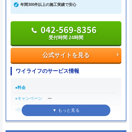
く修理を依頼することも可能です。
年間300件以上の施工実績で安心
050-5578-3683
042-569-8356
受付時間 24時間
受付時間 24時間
公式サイトを見る
公式サイトを見る
ワイライフのサービス情報
●料金
●キャンペーン
ー
●駆けつけ時間
ー
●受付時間
24時間