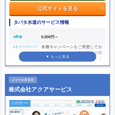
0120-776-044
受付時間 24時間
公式サイトを見る
公式サイトを見る
タバタ水道のサービス情報
●料金
6,000円～
街角水道工事相談所の基本情報
●キャンペーン
各種キャンペーンをご用意してお
運営会社
トラベルブック株式会社
ります（リピーター割、雨の日割
り、前割、バースデイ割、お客様
代表者
長田龍
オリジナル割）
創業・設立
2014年5月
●駆けつけ時間
―
おすすめ業者⑧
所在地
〒102-0074
●受付時間
年中無休 8:00～21:00
東京都千代田区九段南2-4-11 パシフィ
株式会社アクアサービス
ックスクエア九段南9F
●定休日
年中無休
●出張見積もり
出張費2,000円
対応エリア
全国