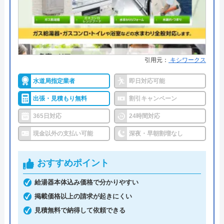
葉県市川市を中心としたエリアで、地域密着の営業
所在地
〒179-0081
をしています。
東京都練馬区北町5-10-21
対応エリア
東京都・神奈川県・埼玉県・千葉県
給湯器の交換工事には10年間の保証が付いており、
万が一施工による不具合が発生してもすぐに修理し
引用元：
キシワークス
てもらえます。この時の修理に迅速に駆け付けられ
住まいる水道のクチコミ on
水道局指定業者
即日対応可能
るよう、対応エリアを限定しているので、エリア内
3.6
（
73
件のクチコミ）
出張・見積もり無料
割引キャンペーン
にお住いの方はぜひ利用してみてください。
※クチコミの内容について
365日対応
24時間対応
0120-222-190
現金以外の支払い可能
深夜・早朝割増なし
福田真奈
2 か月前
おすすめポイント
公式サイトを見る
給湯器本体込み価格で分かりやすい
掲載価格以上の請求が起きにくい
株式会社アクアガードのクチコミ
水漏れ修理をお願いしました。 24時間対応
見積無料で納得して依頼できる
で急なトラブルにもすぐ来てくれて、とても
on