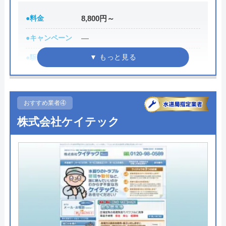
ちなみに、依頼せずとも見積もりにはお金はかから
●料金
8,800円～
ないので、相見積もりの際は必ず相談しておきたい
●キャンペーン
―
業者の一つです。
イースマイルの詳細ページはこちら
●駆けつけ時間
最短30分
まずは電話相談！
●受付時間
24時間
0120-091-026
●定休日
年中無休
おすすめ業者④
受付時間 24時間
●出張見積もり
出張見積もり無料
株式会社ケイテック
公式サイトを見る
●支払い方法
現金、クレジットカード
●累計実績
修理実績119万件
イースマイルの基本情報
●保証・保険
―
運営会社
株式会社イースマイル
詳細は公式HPでご確認ください
代表者
島村禮孝
水110番がおすすめの理由