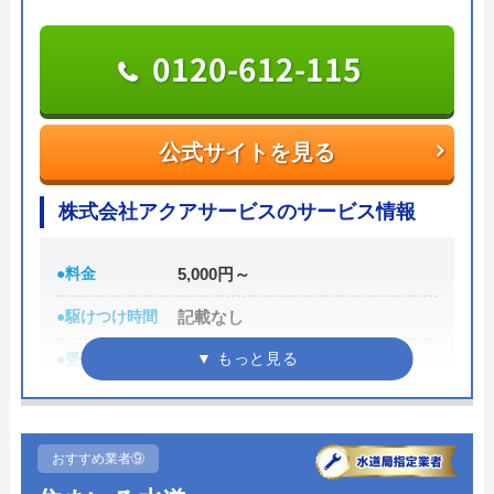
す。ただし、20:00以降は夜間料金として25%割増し
になるので、緊急でない場合は翌日に対応してもら
0120-612-115
うことをおすすめします。
リピーター割、雨の日割など5つの割引があり、最
大8%の割引を受けられます。見積もりも無料なの
公式サイトを見る
で、お気軽にご利用ください。
株式会社アクアサービスのサービス情報
0120-493-270
受付時間 年中無休 8:00～21:00
●料金
5,000円～
●駆けつけ時間
記載なし
公式サイトを見る
●受付時間
24時間
タバタ水道の基本情報
●定休日
年中無休
●累計実績
年間実績10,000件以上
運営会社
株式会社タバタコーポレーション
おすすめ業者⑨
詳細は公式HPでご確認ください