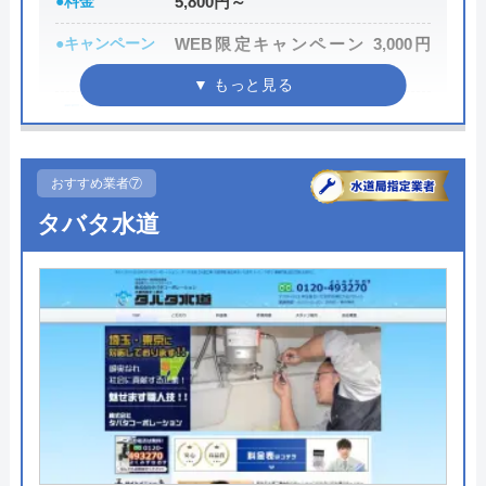
●料金
5,800円～
す。 工事終わったあと、連絡取れなくなり
●キャンペーン
WEB限定キャンペーン 3,000円
ました。 困ってます。オススメできない業
OFF
者です。
●駆けつけ時間
最短30分
●受付時間
24時間
おすすめ業者⑦
●定休日
年中無休
タバタ水道
●出張見積もり
出張・見積無料
Googleクチコミを見る
●支払い方法
現金・銀行振込・クレジットカー
ド・コンビニ払い
●累計実績
―
●保証・保険
PL保険加入
詳細は公式HPでご確認ください