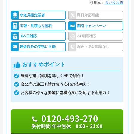
街角水道工事相談所がおすすめの理由
引用元：
タバタ水道
す
街角水道工事相談所は全国に対応しているトイレ修
水道局指定業者
即日対応可能
理業者です。給水装置工事主任技術者の資格を保有
出張・見積もり無料
割引キャンペーン
したスタッフが最短30分で駆けつけてくれ、しっか
365日対応
24時間対応
りと修理を行なってくれます。
現金以外の支払い可能
深夜・早朝割増なし
明瞭会計であるため、工事前の見積もり金額から増
えることはありません。ちなみに簡単な水漏れ等は
おすすめポイント
5,800円～から対応してくれます。
支払い方法は現金以外にも銀行振込・クレジットカ
豊富な施工実績を詳しくHPで紹介！
ード・コンビニ決済から選べるため緊急トラブル時
官公庁の施工も請け負う安心の技術力！
でも安心です。
お客様の様々な要望に臨機応変に対応する応用力！
出張費・見積もり料も無料で、24時間電話で相談を
受け付けているので、気軽に見積依頼をしてみては
0120-493-270
いかがでしょうか。
受付時間 年中無休 8:00～21:00