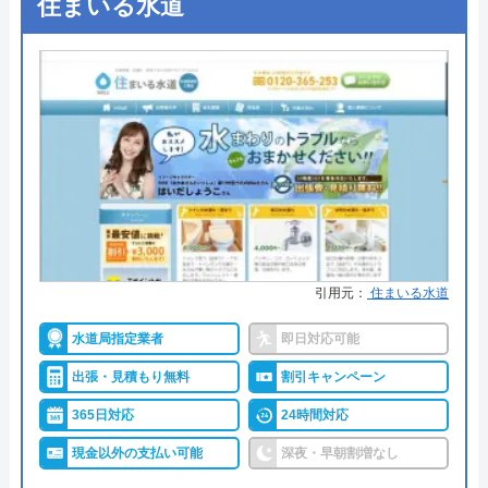
住まいる水道
代表者
田畑寛樹
創業・設立
2013年
株式会社アクアサービスがおすすめの理由
所在地
〒339-0015
株式会社アクアサービスは水漏れやつまりなどのト
埼玉県さいたま市岩槻区大谷700-10
ラブル解消や、蛇口交換などの作業を受付けている
業者です。国内に多数の協力店があるので、現在14
対応エリア
埼玉県全域、東京都、千葉県一部地域
都府県からの依頼に対応しています。営業時間は24
時間年中無休なので、緊急のトラブルにもすぐに対
タバタ水道のクチコミ on
応してもらえます。見積もりは無料で実施している
のでお気軽にご連絡ください。また、インターネッ
4.9
（
317
件のクチコミ）
引用元：
住まいる水道
ト割引が適用されると通常5,000円の基本料金が
※クチコミの内容について
水道局指定業者
即日対応可能
2,000円になるので費用を抑えることができます。
出張・見積もり無料
割引キャンペーン
ohsty
0120-612-115
365日対応
24時間対応
2 か月前
現金以外の支払い可能
深夜・早朝割増なし