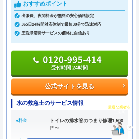
おすすめポイント
公式サイトを見る
出張費、夜間料金が無料の安心価格設定
365日24時間対応体制で最短30分で迅速対応
圧洗浄清掃サービスの価格に自信あり
キシワークスのクチコミ on
5
（
1
件のクチコミ）
※クチコミの内容について
0120-995-414
受付時間 24時間
佐藤野枝
公式サイトを見る
2 年前
水の救急士のサービス情報
チャット診断で
最適な業者を
ご提案
●料金
トイレの排水管のつまり修理1,500
円〜
×