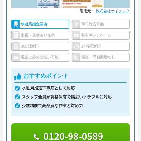
創業・設立
1992年6月1日創立
引用元：
株式会社ケイテック
水110番を運営しているサイトの累計の問い合わせ
所在地
〒542-0066
数が398万件と、非常に多くの人から頼りにされて
大阪府大阪市中央区瓦屋町3丁目7-3 イ
水道局指定業者
即日対応可能
いる業者です。水回りに限らず約150品目のお家の
ースマイルビル
出張・見積もり無料
割引キャンペーン
トラブルに対応しておりますので、お住まいのトラ
対応エリア
39都道府県
365日対応
24時間対応
ブルならなんでも相談できます。
対応エリア詳
国分寺市のトイレ詰まり・水漏れ修理
現金以外の支払い可能
深夜・早朝割増なし
細
は町の水道屋イースマイル｜水道局指
明朗会計で、見積もり後の追加費用は一切ありませ
定店
んので、悪徳業者によくある高額請求の被害に遭う
おすすめポイント
ことはないでしょう。また、何かあったときに使え
水道局指定工事店として対応
るクーリングオフを採用しているところも安心で
イースマイルのクチコミ on
スタッフ全員が資格保有で幅広いトラブルに対応
す。見積もり・キャンセル料は無料ですし、相見積
4.1
（
198
件のクチコミ）
少数精鋭で高品質な作業と対応力
もりをする際にも利用したい業者です。
※クチコミの内容について
0120-002-513
0120-98-0589
受付時間 24時間
りえP