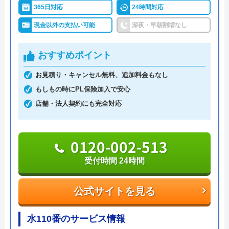
対応エリア詳
国分寺市のトイレ水漏れ・つまり修理
365日対応
24時間対応
細
に駆けつけ対応｜水道局指定業者ハウ
イースマイルは対応する自治体で適切な工事ができ
現金以外の支払い可能
深夜・早朝割増なし
スラボホーム
ると認められている水道局指定業者です。
おすすめポイント
土日祝日・深夜早朝含む24時間365日、いつ相談し
ても割増料金がかからず、作業が始まるまでは一切
お見積り・キャンセル無料、追加料金もなし
費用がかからないかなり信頼できる業者です。
もしもの時にPL保険加入で安心
店舗・法人契約にも完全対応
実績も豊富で、スタッフの研修にも力を入れている
ため技術力はもちろん接客もよく、トイレや排水
0120-002-513
管、給湯器や蛇口の修理交換まで水回りのことなら
何でも相談できます。
受付時間 24時間
電話で「ホームページを見た」と伝えるだけで3,000
公式サイトを見る
円割引なので、相談する際は電話で相談し、忘れず
に伝えるようにしましょう。
水110番のサービス情報