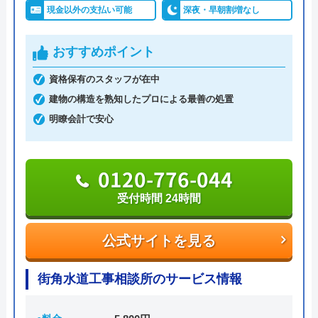
0120-180-666
現金以外の支払い可能
深夜・早朝割増なし
おすすめポイント
公式サイトを見る
資格保有のスタッフが在中
建物の構造を熟知したプロによる最善の処置
グローバルメンテナンスのクチコ
明瞭会計で安心
ミ on
3
（
4
件のクチコミ）
0120-776-044
※クチコミの内容について
受付時間 24時間
R F
公式サイトを見る
1 か月前
街角水道工事相談所のサービス情報
リフォーム依頼しました、工事漏れありま