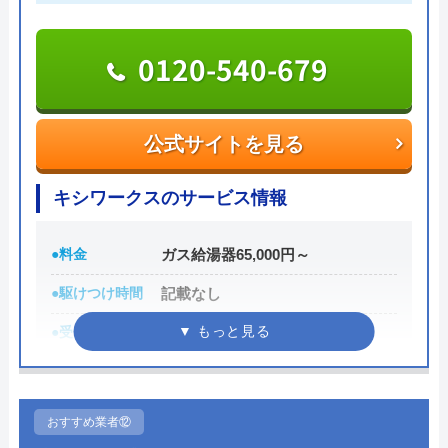
助かりました。 作業前に料金説明もしてく
4.6
（
35
件のクチコミ）
れて安心でしたし、修理も丁寧で満足してい
0120-540-679
※クチコミの内容について
ます。 また水回りで困ったらお願いしたい
です。
メガロンルナ（メガロン）
公式サイトを見る
3 か月前
キシワークスのサービス情報
Googleクチコミを見る
しばらく前から給湯器の調子が悪くお湯が出
●料金
ガス給湯器65,000円～
ない日もありました。知り合いから紹介され
●駆けつけ時間
記載なし
て連絡したらすぐに見積りも来て下さり早め
●受付時間
9:00～20:00
に交換して戴きました。 お風呂のドアノブ
が壊れていたのですがそれもサービスで見て
●定休日
年中無休
くださりありがとうございました。すごく親
●累計実績
交換実績3,800件以上
切な担当の方で良かったです。友人にもお勧
おすすめ業者⑫
めしたいと思います。