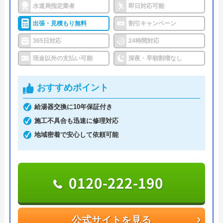
水道局指定業者
即日対応可能
住まいる水道は水道局指定工事店で、役所CMも放
出張・見積もり無料
割引キャンペーン
映したりと安心できる水道修理業者です。
365日対応
24時間対応
急なトイレ詰まりや水漏れにも24時間365日緊急対
現金以外の支払い可能
深夜・早朝割増なし
応をしてくれ、出張費や見積もりは無料ですので相
見積もりの候補の一つとして利用しても良いと思い
おすすめポイント
ます。
給湯器交換に10年保証付き
施工不具合も迅速に修理対応
料金に関しては「作業料金」+「材料費」+延長追加
地域密着で安心して依頼可能
料金+（時間外追加料金）がかかります。また、消
耗品や部品の交換をした際は追加料金がかかります
が、必ず事前のお見積もりで了承を得てから作業開
0120-222-190
始をします。
今なら5,000円以上の場合のみ工事費の3,000円割引
公式サイトを見る