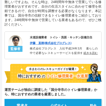
難しいですよね。そんな時は、24時間年中無休で営業している修
理業者がおすすめです。自分の生活スタイルに合わせて修理を依
頼できるので、自分が時間を調整する必要がなくなります。本記
事では、国分寺市の信頼できるトイレ修理業者をご紹介しており
ます。24時間年中無休で営業している業者もあるので、ぜひご検
討ください。
水道設備業者 トイレ・洗面・キッチン設備主任
伊藤 直樹(株式会社プログレス)
監修者
株式会社プログレス 入社平成24年3月 暮らしの
中で必要なレスキューサービスを提供する株式会社
続きを読む
プログレスにてトイレ・洗面・キッチン周りの設備
主任を担当。水回り業務に8年従事し、累計3000件の
トイレ・洗面・キッチン関連のトラブルを解決。多
水まわりのレスキューガイドが厳選！
くのお客様に信頼される「トイレ・洗面・キッチ
ン」のスペシャリスト。
特におすすめ
トイレ修理業者・水道屋
の
運営チームが独自に調査した「国分寺市のトイレ修理業者」か
ら、特におすすめの業者を厳選しました。
業者名
公式サイト
料金