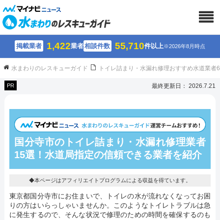
1,422
55,710
掲載業者
業者
相談件数
件以上
※2026年8月時点
水まわりのレスキューガイド
トイレ詰まり・水漏れ修理おすすめ水道業者
PR
最終更新日： 2026.7.21
国分寺市のトイレ詰まり・水漏れ修理業者
15選！水道局指定の信頼できる業者を紹介
◆本ページはアフィリエイトプログラムによる収益を得ています。
東京都国分寺市にお住まいで、トイレの水が流れなくなってお困
りの方はいらっしゃいませんか。このようなトイレトラブルは急
に発生するので、そんな状況で修理のための時間を確保するのも