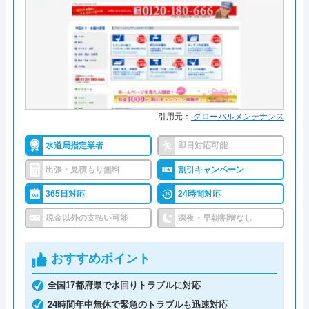
株式会社ケイテックは、東京都多摩地区を中心に水
4.2
（
838
件のクチコミ）
回りの修理を行っている水道局指定工事店です。
※クチコミの内容について
スタッフは全員資格を有しており、専門的な知識と
技術を駆使して幅広いトラブルを解決につなげる作
マイ箸毎日外食ボーイ
業を行っています。
2 か月前
引用元：
グローバルメンテナンス
1人1人が優れたスキルを持つ少数精鋭の体制で、作
水道局指定業者
即日対応可能
業の品質・対応力ともに満足度の高いサービスに期
出張・見積もり無料
割引キャンペーン
元加盟店です。嫌味なことを言ってくる嫌な
待ができる業者です。
社員の巣窟です。女性社員はまともですが、
365日対応
24時間対応
男性社員の対応は最悪です。社員としての給
現金以外の支払い可能
深夜・早朝割増なし
0120-98-0589
与の低さと加盟店の会社の利益と、比較され
て嫌味を言ってくる始末でした。今でも残存
おすすめポイント
してる加盟店同士も含め陰口言いまくってま
公式サイトを見る
全国17都府県で水回りトラブルに対応
す。 お陰様で、他社と連携して自社集客も
24時間年中無休で緊急のトラブルも迅速対応
安定して早や3年。安定集客万歳です🙌 手数