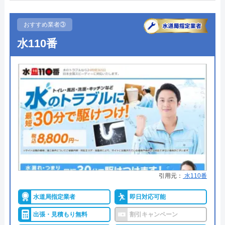
0120-221-611
●駆けつけ時間
最短20分
おすすめ業者③
受付時間 24時間 年中無休
●受付時間
24時間
水110番
公式サイトを見る
●定休日
年中無休
●出張見積もり
出張・見積もり無料
ハウスラボホームの基本情報
●支払い方法
現金、銀行振込、モバイル、後払
い決済、クレジットカード
運営会社
株式会社ハウスラボ
●累計実績
年間25万件、累計500万件の修理交
代表者
勝島崇裕
換実績
創業・設立
2024年11月設立
●保証・保険
工事保証12年・商品保証10年(最
大)
所在地
〒113-0033
引用元：
水110番
東京都文京区本郷5-1-11
詳細は公式HPでご確認ください
水道局指定業者
即日対応可能
対応エリア
全国33拠点
出張・見積もり無料
割引キャンペーン
イースマイルがおすすめの理由