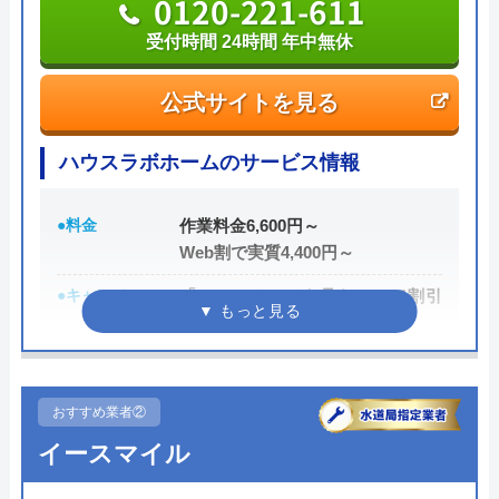
0120-221-611
受付時間 24時間 年中無休
公式サイトを見る
ハウスラボホームのサービス情報
●料金
作業料金6,600円～
Web割で実質4,400円～
●キャンペーン
「ホームページを見た！」で割引
2,000円
●駆けつけ時間
最短20分
●受付時間
24時間
おすすめ業者②
イースマイル
●定休日
年中無休
●出張見積もり
出張・見積もり無料