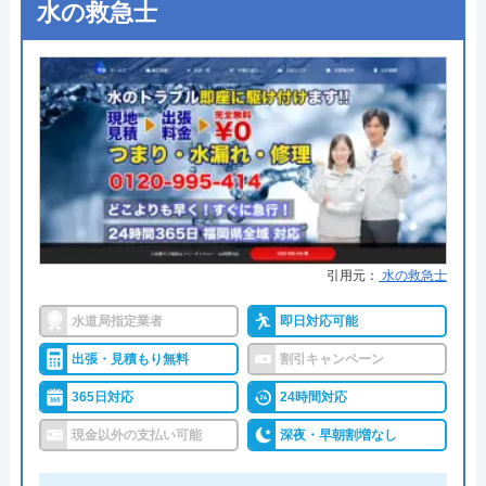
詳細は公式HPでご確認ください
水の救急士
キシワークスがおすすめの理由
Googleクチコミを見る
キシワークスは、東京都全域を対応エリアとしてガ
ス給湯器の交換作業を行っている業者です。
HPには給湯器本体やリモコン、工事費などを合わせ
た価格で掲載されており特殊工事が発生しない限り
掲載価格以上の金額が請求されることはありませ
引用元：
水の救急士
ん。
水道局指定業者
即日対応可能
見積もりは無料で依頼することができるので、お気
出張・見積もり無料
割引キャンペーン
軽にご依頼いただけます。
365日対応
24時間対応
現金以外の支払い可能
深夜・早朝割増なし
0120-540-679