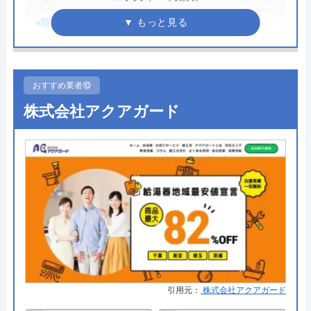
で帰られました。 壊して帰らないでくださ
●駆けつけ時間
―
い。
●受付時間
24時間
●定休日
年中無休
おすすめ業者⑩
●出張見積もり
出張・見積料金無料
Googleクチコミを見る
株式会社アクアガード
●支払い方法
現金、お振込み、クレジットカー
ド、電子マネー決済、QR決済、コ
ンビニ払い（NP後払い）
●累計実績
―
●保証・保険
作業後1年～3年の保証と無料点検
を実施
詳細は公式HPでご確認ください
引用元：
株式会社アクアガード
住まいる水道がおすすめの理由