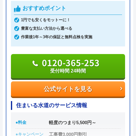
公式サイトを見る
おすすめポイント
給湯器配管の漏水でお願いしました。現調の
時点で床下がびしょびしょにもかかわらず、
1円でも安くをモットーに！
株式会社アクアサービスのクチコ
社長自ら泥だらけになりながら調査して頂き
豊富な支払い方法から選べる
ミ on
ました。床下配管から新規外部露出配管への
作業後1年～3年の保証と無料点検を実施
変更工事でスムーズに作業して頂き非常に感
2.5
（
8
件のクチコミ）
謝しております。社長も仕事に対する熱量が
※クチコミの内容について
0120-365-253
感じられる方でした。本当にありがとうござ
いました。
受付時間 24時間
noren
Googleクチコミを見る
9 か月前
公式サイトを見る
住まいる水道のサービス情報
料金に納得いかず見積もりで、検討させてい
ただくことにしたら 床水浸し＆止水栓は元
●料金
軽度のつまり5,500円～
あった状態よりも開き、タンクの水を受け止
●キャンペーン
工事費3,000円割引
める部分が水圧でタプタプになるような状態