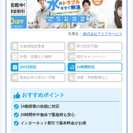
●支払い方法
現金、クレジットカード、銀行振
込
●累計実績
―
●保証・保険
―
引用元：
株式会社アクアサービス
詳細は公式HPでご確認ください
水道局指定業者
即日対応可能
出張・見積もり無料
割引キャンペーン
タバタ水道がおすすめの理由
365日対応
24時間対応
タバタ水道は一般家庭、お店、会社、官公庁等を対
現金以外の支払い可能
深夜・早朝割増なし
象に水回りに関するサービスを提供している業者で
す。水回りトラブルの修理やリフォーム、給湯器交
おすすめポイント
換などの作業を依頼できます。対応エリアは埼玉
県、東京都、千葉県で、各都県の詳細な対応エリア
14都府県の依頼に対応
はHPでご確認いただけます。
24時間年中無休で緊急時も安心
インターネット割引で基本料金がお得
営業時間は8:00～21:00、年中無休で営業していま