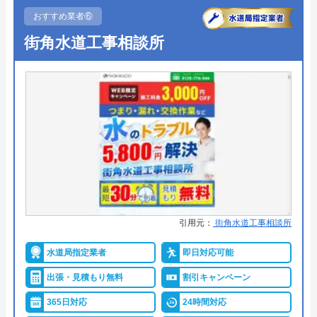
●累計実績
記載なし
おすすめ業者⑥
詳細は公式HPでご確認ください
街角水道工事相談所
グローバルメンテナンスがおすすめの理由
グローバルメンテナンスは近畿、東海、関東、中
国、九州の合計17都府県を対象に水回りトラブルに
対応している水道修理業者です。
24時間年中無休で依頼を受け付けており、急なトラ
ブルにも迅速に対応してもらえるので、対象エリア
にお住いの方にはおすすめの業者です。
引用元：
街角水道工事相談所
水道局指定業者
即日対応可能
ご依頼時に条件を満たせば1,000円の割引を受けられ
出張・見積もり無料
割引キャンペーン
るので、忘れずにご依頼ください。
365日対応
24時間対応