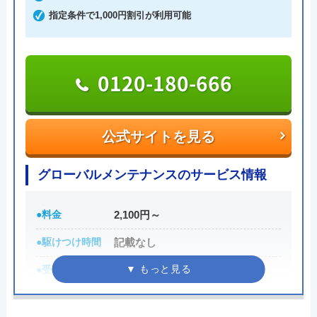
指定条件で1,000円割引が利用可能
料率で悩む加盟店さん、早く見切りと付ける
Googleクチコミを見る
ことをお勧めします。協力し合いましょう！
Message待ってます！
0120-180-666
公式サイトを見る
グローバルメンテナンスのサービス情報
●料金
2,100円～
●駆けつけ時間
記載なし
●受付時間
24時間
●定休日
年中無休