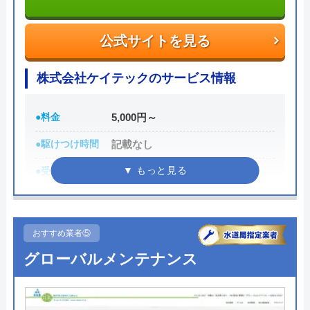
2 か月前
公式サイトを見る
公式サイトを見る
水110番の基本情報
トイレが詰まって本当に困っていましたが、
株式会社ケイテックのサービス情報
イースマイルさんに依頼して大正解でした！
運営会社
シェアリングテクノロジー株式会社
連絡後すぐに駆けつけてくださり、あっとい
●料金
5,000円～
う間に解決。スタッフの方も非常に丁寧で、
代表者
森吉寛裕
●駆けつけ時間
記載なし
安心して任せられました。これでまた快適に
創業・設立
2006年11月設立
使えます。迅速な対応に心から感謝します！
●受付時間
8:00～21:00
所在地
〒450-6319
●定休日
記載なし
愛知県名古屋市中村区名駅1-1-1 JPタ
●累計実績
記載なし
ワー名古屋19F
おすすめ業者⑤
Googleクチコミを見る
詳細は公式HPでご確認ください
対応エリア
全国
グローバルメンテナンス
株式会社ケイテックがおすすめの理由
水110番のクチコミ on