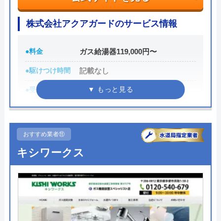
キャンペーンを開催しており、電話にて「割引クー
ポンを見た」と伝えるだけでクーポンが適用になり
株式会社アクアガードのサービス情報
ますので、相談する際は電話で連絡し、必ずクーポ
ンを利用しましょう。
●料金
ガス給湯器119,000円〜
0120-365-253
●駆けつけ時間
記載なし
受付時間 24時間
●受付時間
記載なし
●定休日
年中無休
公式サイトを見る
●累計実績
記載なし
おすすめ業者⑪
住まいる水道の基本情報
詳細は公式HPでご確認ください
キシワークス
運営会社
株式会社住まいる設備
株式会社アクアガードがおすすめの理由
代表者
内田勇
株式会社アクアガードは、ガス給湯器の販売・交換
創業・設立
2011年1月(平成23年)設立
を行っている業者です。対応エリアは本社のある千