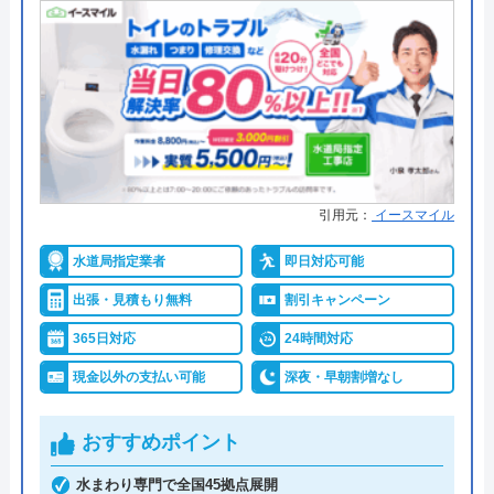
●支払い方法
現金、クレジットカード、コンビ
ニ後払い、QRコード決済
●累計実績
提携先は大手企業との法人契約多
数
●保証・保険
商品保証最長10年・施工保証最長5
年
引用元：
イースマイル
詳細は公式HPでご確認ください
水道局指定業者
即日対応可能
出張・見積もり無料
割引キャンペーン
ハウスラボホームがおすすめの理由
365日対応
24時間対応
ハウスラボホームは全国各地に拠点を構えている水
現金以外の支払い可能
深夜・早朝割増なし
道修理業者です。トイレ、キッチン、浴室などの水
まわりトラブル全般に対応しており、作業料金が
おすすめポイント
6,600円からとお手頃価格で提供をしています。
水まわり専門で全国45拠点展開