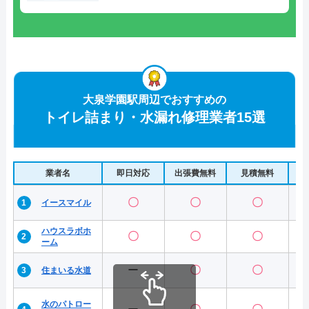
大泉学園駅周辺でおすすめの
トイレ詰まり・水漏れ修理業者15選
業者名
即日対応
出張費無料
見積無料
水
〇
〇
〇
イースマイル
ハウスラボホ
〇
〇
〇
ーム
ー
〇
〇
住まいる水道
水のパトロー