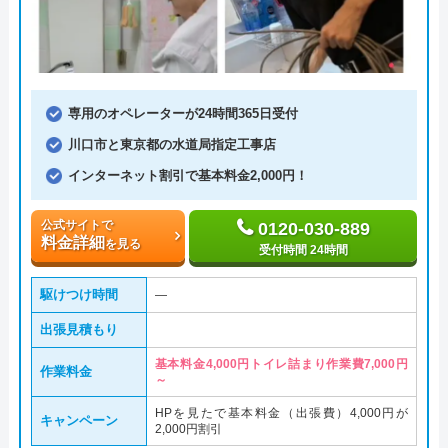
専用のオペレーターが24時間365日受付
川口市と東京都の水道局指定工事店
インターネット割引で基本料金2,000円！
公式サイトで
0120-030-889
料金詳細
を見る
受付時間 24時間
駆けつけ時間
―
出張見積もり
基本料金4,000円トイレ詰まり作業費7,000円
作業料金
～
HPを見たで基本料金（出張費）4,000円が
キャンペーン
2,000円割引