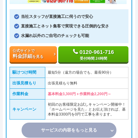
当社スタッフが直接施工に伺うので安心
直接施工とネット集客で実現できる圧倒的な安さ
水漏れ以外のご自宅のチェックも可能
公式サイトで
0120-961-716
料金詳細
を見る
受付時間 24時間
駆けつけ時間
最短5分（遠方の場合でも、最長90分）
出張見積もり
出張見積もり無料
作業料金
基本料金3,300円＋作業料金2,200円～
初回のお客様限定お試しキャンペーン開催中！
キャンペーン
「ホームページを見た」とお伝え頂ければ、基
本料金3300円を0円で工事を承ります。
サービスの内容をもっと見る