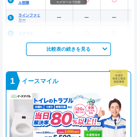
ー
〇
〇
スクロールで比較
ル部隊
ラインファミ
ー
ー
ー
リー
ー
〇
〇
スグクル
比較表の続きを見る
イースマイル