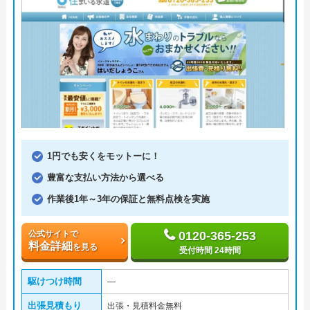
1円でも安くをモットーに！
豊富な支払い方法から選べる
作業後1年～3年の保証と無料点検を実施
公式サイトで
0120-365-253
料金詳細
を見る
受付時間 24時間
駆けつけ時間
―
出張見積もり
出張・見積料金無料