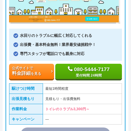
水回りのトラブルに幅広く対応してくれる
出張費・基本料金無料！業界最安値挑戦中！
専門スタッフが電話口でも親身に対応
公式サイトで
080-5444-7177
料金詳細
を見る
受付時間 24時間
駆けつけ時間
最短1時間程度
出張見積もり
見積もり・出張費無料
作業料金
トイレのトラブル3,300円～
キャンペーン
―