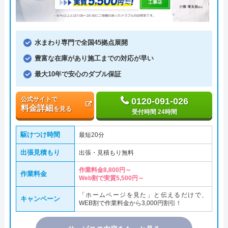
水まわり専門で全国45拠点展開
豊富な在庫があり施工までの対応が早い
最大10年で安心のダブル保証
公式サイトで
0120-091-026
料金詳細
を見る
受付時間 24時間
駆けつけ時間
最短20分
出張見積もり
出張・見積もり無料
作業料金8,800円～
作業料金
Web割で実質5,500円～
「ホームページを見た」と伝えるだけで、
キャンペーン
WEB割で作業料金から3,000円割引！