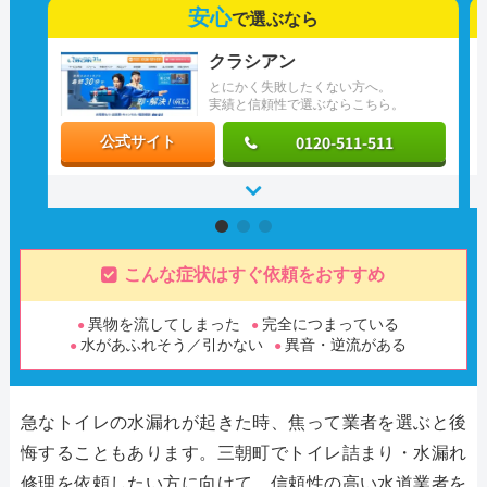
安心
で選ぶなら
クラシアン
とにかく失敗したくない方へ。
実績と信頼性で選ぶならこちら。
0120-511-511
公式サイト
こんな症状はすぐ依頼をおすすめ
異物を流してしまった
完全につまっている
水があふれそう／引かない
異音・逆流がある
急なトイレの水漏れが起きた時、焦って業者を選ぶと後
悔することもあります。三朝町でトイレ詰まり・水漏れ
修理を依頼したい方に向けて、信頼性の高い水道業者を