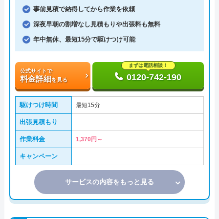
事前見積で納得してから作業を依頼
深夜早朝の割増なし見積もりや出張料も無料
年中無休、最短15分で駆けつけ可能
まずは電話相談！
公式サイトで
0120-742-190
料金詳細
を見る
駆けつけ時間
最短15分
出張見積もり
作業料金
1,370円～
キャンペーン
サービスの内容をもっと見る