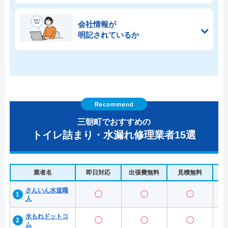
会社情報が
明記されているか
三朝町でおすすめの
トイレ詰まり・水漏れ修理業者15選
業者名
即日対応
出張費無料
見積無料
水
さんいん水道職
〇
〇
〇
人
水もれドットコ
〇
〇
〇
ム