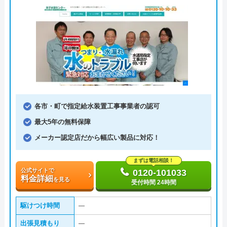
各市・町で指定給水装置工事事業者の認可
最大5年の無料保障
メーカー認定店だから幅広い製品に対応！
まずは電話相談！
公式サイトで
0120-101033
料金詳細
を見る
受付時間 24時間
駆けつけ時間
―
出張見積もり
―