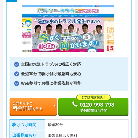
全国の水道トラブルに幅広く対応
最短30分で駆け付け緊急時も安心
Web割引でお得に作業依頼が可能
まずは電話相談！
公式サイトで
0120-998-798
料金詳細
を見る
受付時間 24時間
駆けつけ時間
最短30分
出張見積もり
出張見積もり無料