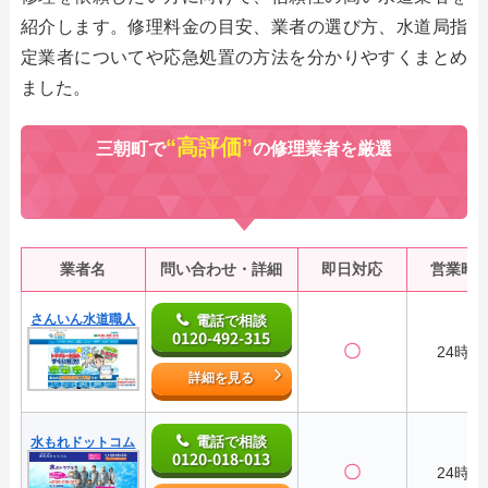
紹介します。修理料金の目安、業者の選び方、水道局指
定業者についてや応急処置の方法を分かりやすくまとめ
ました。
“高評価”
三朝町で
の修理業者を厳選
業者名
問い合わせ・詳細
即日対応
営業時
さんいん水道職人
電話で相談
0120-492-315
〇
24時間
詳細を見る
電話で相談
水もれドットコム
0120-018-013
〇
24時間