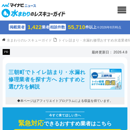
1,422
55,710
掲載業者
業者
相談件数
件以上
※2026年8月時点
水まわりのレスキューガイド
トイレ詰まり・水漏れ修理おすすめ水道業者
PR
最終更新日： 2026.4.8
三朝町でトイレ詰まり・水漏れ
修理業者を探す方へ おすすめと
選び方を解説
◆本ページはアフィリエイトプログラムによる収益を得ています。
緊急対応
できるおすすめ業者はこちら