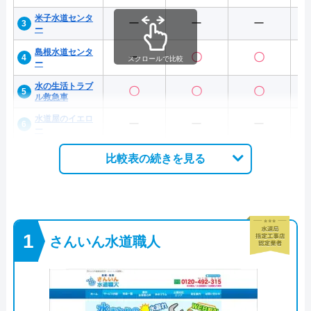
米子水道センタ
ー
ー
ー
ー
島根水道センタ
ー
〇
〇
スクロールで比較
ー
水の生活トラブ
〇
〇
〇
ル救急車
水道屋のイエロ
ー
ー
ー
ー
比較表の続きを見る
さんいん水道職人