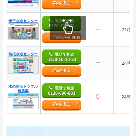
詳細を見る
電話で相談
米子水道センター
0120-101033
ー
24時間
詳細を見る
スクロールで比較
島根水道センター
電話で相談
0120-10-10-33
ー
24時間
詳細を見る
水の生活トラブル
電話で相談
救急車
0120-896-893
〇
24時間
詳細を見る