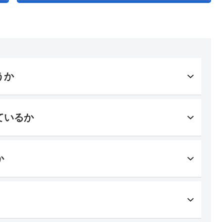
うか
ているか
か