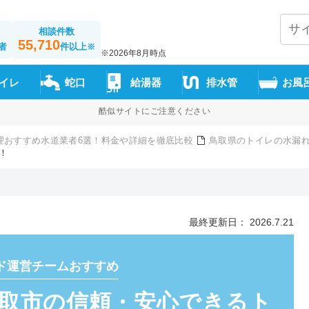
相談件数
55,710
者
件以上
※
※2026年8月時点
イレ
蛇口
給湯器
排水管
お風
酷似サイトにご注意ください
理おすすめ水道業者6選！料金や詳細を徹底比較
鳥取県のトイレの水漏れ
！
最終更新日： 2026.7.21
ド運営チームおすすめ
”鳥取市の信頼・安心できるト