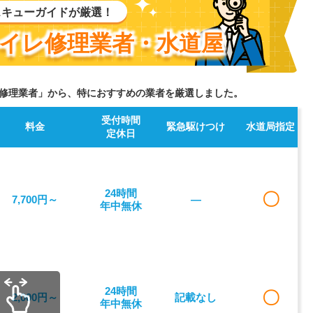
スキューガイドが厳選！
イレ修理業者・水道屋
修理業者」から、特におすすめの業者を厳選しました。
受付時間
料金
緊急駆けつけ
水道局指定
定休日
24時間
〇
7,700円～
―
年中無休
24時間
〇
2,000円～
記載なし
年中無休