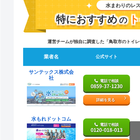
水まわりのレ
特におすすめ
ト
の
運営チームが独自に調査した「鳥取市のトイレ
業者名
公式サイト
サンテックス株式会
社
電話で相談
0859-37-1230
詳細を見る
水もれドットコム
電話で相談
0120-018-013