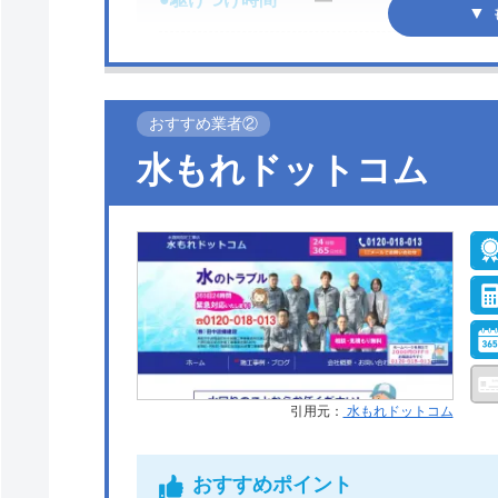
●定休日
年中無休
おすすめ業者②
●支払い方法
―
水もれドットコム
●保証・保険
―
サンテックス株式会社がおすすめの理
サンテックス株式会社は、鳥取県の西部地
ビスを提供している業者です。
引用元：
水もれドットコム
依頼などは電話、問い合わせフォームから連
おすすめポイント