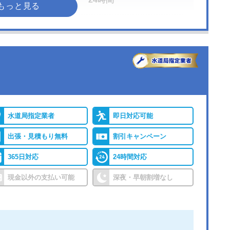
●出張見積もり
―
●累計実績
―
水道局指定業者
即日対応可能
詳細は公式HPでご確認ください
出張・見積もり無料
割引キャンペーン
由
365日対応
24時間対応
区を対象に水回りトラブルの修理や、リフォームサー
現金以外の支払い可能
深夜・早朝割増なし
絡が可能で、24時間365日年中無休で対応していま