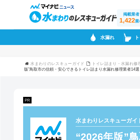
掲載業者
1,422
業
水漏れ
ト
水まわりのレスキューガイド
トイレ詰まり・水漏れ修
版”鳥取市の信頼・安心できるトイレ詰まり水漏れ修理業者14選
PR
水まわりレスキューガイ
“2026年版