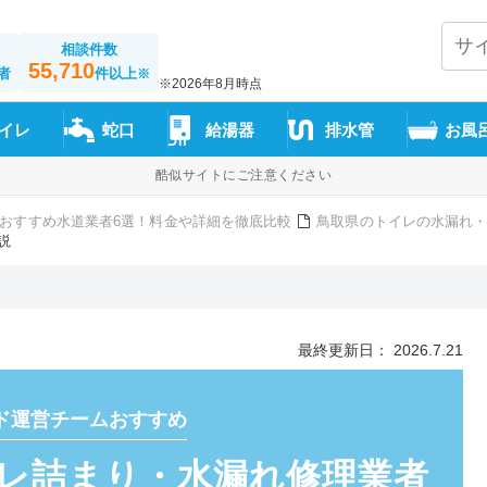
相談件数
55,710
者
件以上
※
※2026年8月時点
イレ
蛇口
給湯器
排水管
お風
酷似サイトにご注意ください
おすすめ水道業者6選！料金や詳細を徹底比較
鳥取県のトイレの水漏れ・
説
最終更新日： 2026.7.21
ド運営チームおすすめ
レ詰まり・水漏れ修理業者