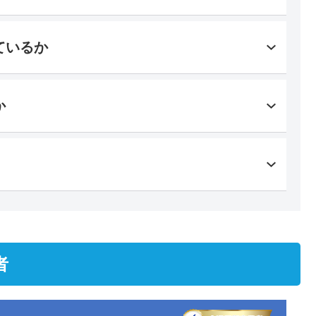
ているか
か
者