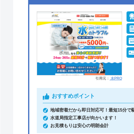
●定休日
年中無休
●支払い方法
現金、クレジット
ド、コンビニ後払い、
コード決済
●保証・保険
PL保険加入1年～5年
料保証制度クーリン
オフ制度
引用元：
水PRO
おすすめポイント
水のトラブルサポートセンターがおす
地域密着だから即日対応可！最短15分で
水のトラブルサポートセンターは、24時
水道局指定工事店が向かいます！
お見積もりは安心の明朗会計
Web(フォーム、チャット)にて対応してい