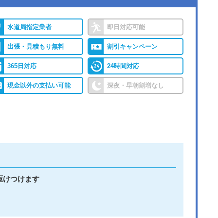
●出張見積もり
出張見積もり無料
水道局指定業者
即日対応可能
カー
●累計実績
累計対応件数100万件以
QR
上
出張・見積もり無料
割引キャンペーン
365日対応
24時間対応
現金以外の支払い可能
深夜・早朝割増なし
の無
グ・
詳細は公式HPでご確認ください
すめの理由
駆けつけます
間365日年中無休で営業しています。受付は電話、
ます。Webからの見積依頼は翌日以降の予約となってい