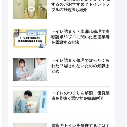
するのがおすすめ？トイレトラ
ブルの対処法も紹介
4
（123件）
トイレ詰まり・水漏れ修理で高
額請求!?プロに聞いた悪徳業者
を回避する方法
トイレ詰まり修理でぼったくら
2.4
れた!?騙されないための知識ま
とめ
（12件）
トイレのつまりを解消！優良業
者を見抜く選び方を徹底解説
4.8
（410件）
賃貸のトイレを修理するには？