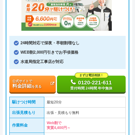
24時間対応で深夜・早朝割増なし
WEB割2,000円引きでお手頃価格
水道局指定工事店が対応
まずは電話相談！
公式サイトで
0120-221-611
料金詳細
を見る
受付時間 24時間 年中無休
駆けつけ時間
最短20分
出張見積もり
出張・見積もり無料
Web割で
作業料金
実質4,400円～