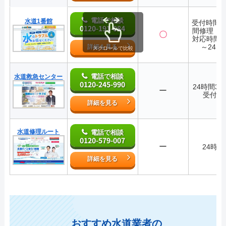
電話で相談
水道1番館
受付時間2
0120-191-084
間修理・
〇
対応時間7:
～24:0
詳細を見る
スクロールで比較
電話で相談
水道救急センター
0120-245-990
24時間36
ー
受付中
詳細を見る
水道修理ルート
電話で相談
0120-579-007
ー
24時間
詳細を見る
おすすめ水道業者の