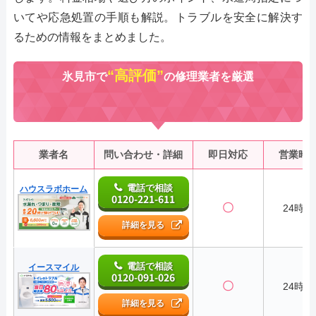
いてや応急処置の手順も解説。トラブルを安全に解決す
るための情報をまとめました。
“高評価”
氷見市で
の修理業者を厳選
業者名
問い合わせ・詳細
即日対応
営業時
電話で相談
ハウスラボホーム
0120-221-611
〇
24時間
詳細を見る
電話で相談
イースマイル
0120-091-026
〇
24時間
詳細を見る