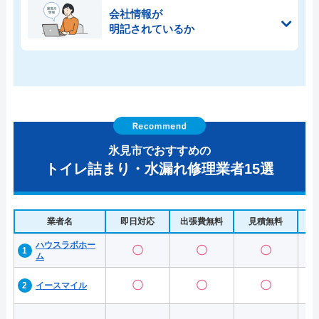
会社情報が
明記されているか
氷見市でおすすめの
トイレ詰まり・水漏れ修理業者15選
業者名
即日対応
出張費無料
見積無料
水
ハウスラボホー
〇
〇
〇
ム
〇
〇
〇
イースマイル