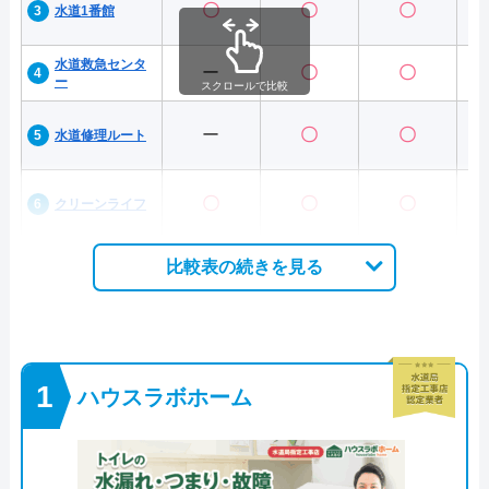
〇
〇
〇
水道1番館
水道救急センタ
ー
〇
〇
ー
スクロールで比較
ー
〇
〇
水道修理ルート
〇
〇
〇
クリーンライフ
比較表の続きを見る
ハウスラボホーム