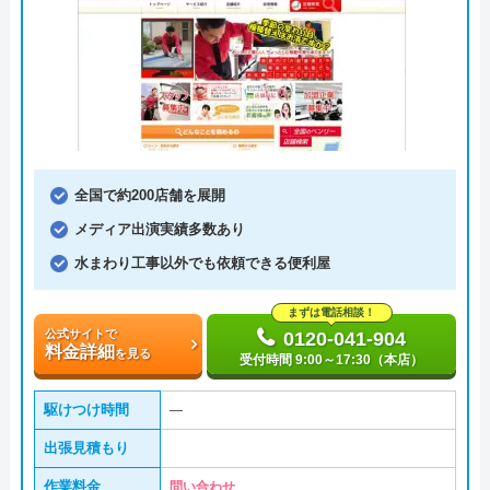
全国で約200店舗を展開
メディア出演実績多数あり
水まわり工事以外でも依頼できる便利屋
まずは電話相談！
公式サイトで
0120-041-904
料金詳細
を見る
受付時間 9:00～17:30（本店）
駆けつけ時間
―
出張見積もり
作業料金
問い合わせ