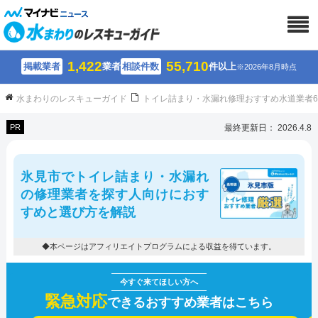
1,422
55,710
掲載業者
業者
相談件数
件以上
※2026年8月時点
水まわりのレスキューガイド
トイレ詰まり・水漏れ修理おすすめ水道業者
PR
最終更新日： 2026.4.8
氷見市でトイレ詰まり・水漏れ
の修理業者を探す人向けにおす
すめと選び方を解説
◆本ページはアフィリエイトプログラムによる収益を得ています。
緊急対応
できるおすすめ業者はこちら