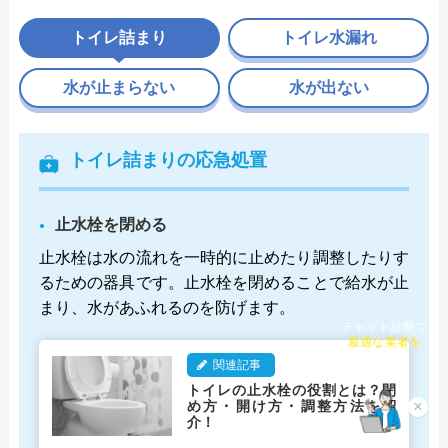
トイレ詰まり
トイレ水漏れ
水が止まらない
水が出ない
トイレ詰まりの応急処置
止水栓を閉める
止水栓は水の流れを一時的に止めたり調整したりす
るための器具です。止水栓を閉めることで給水が止
まり、水があふれるのを防げます。
チャット診断で
最適な業者を
ご提案
関連記事
トイレの止水栓の役割とは？閉
め方・開け方・調整方法を紹
×
介！