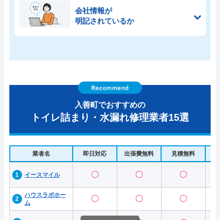
会社情報が
明記されているか
入善町でおすすめの
トイレ詰まり・水漏れ修理業者15選
業者名
即日対応
出張費無料
見積無料
水
〇
〇
〇
イースマイル
ハウスラボホー
〇
〇
〇
ム