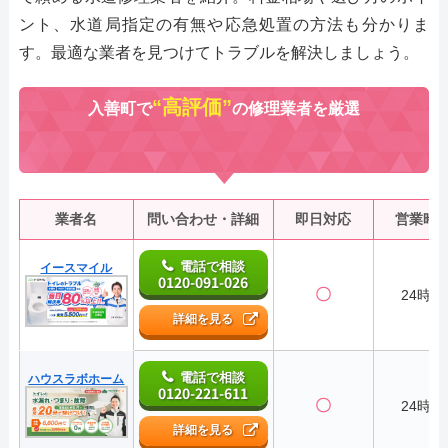
ント、水道局指定の有無や応急処置の方法も分かりま
す。最適な業者を見つけてトラブルを解決しましょう。
“高評価”
入善町で
の修理業者を厳選
業者名
問い合わせ・詳細
即日対応
営業時
電話で相談
イースマイル
0120-091-026
〇
24時間
詳細を見る
電話で相談
ハウスラボホーム
0120-221-611
〇
24時間
詳細を見る