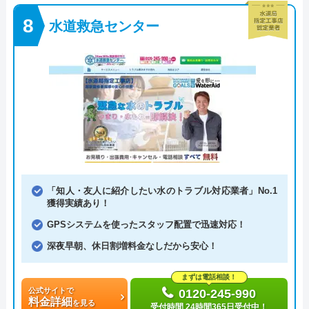
水道救急センター
「知人・友人に紹介したい水のトラブル対応業者」No.1
獲得実績あり！
GPSシステムを使ったスタッフ配置で迅速対応！
深夜早朝、休日割増料金なしだから安心！
まずは電話相談！
公式サイトで
0120-245-990
料金詳細
を見る
受付時間 24時間365日受付中！