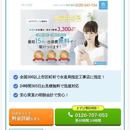
全国300以上市区町村で水道局指定工事店に指定！
24時間365日お見積無料で迅速対応
安心実直の明朗会計で安心！
まずは電話相談！
公式サイトで
0120-707-053
料金詳細
を見る
受付時間 24時間