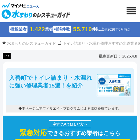
1,422
55,710
掲載業者
業者
相談件数
件以上
※2026年8月時点
水まわりのレスキューガイド
トイレ詰まり・水漏れ修理おすすめ水道業者
PR
最終更新日： 2026.4.8
入善町でトイレ詰まり・水漏れ
に強い修理業者15選！を紹介
◆本ページはアフィリエイトプログラムによる収益を得ています。
緊急対応
できるおすすめ業者はこちら