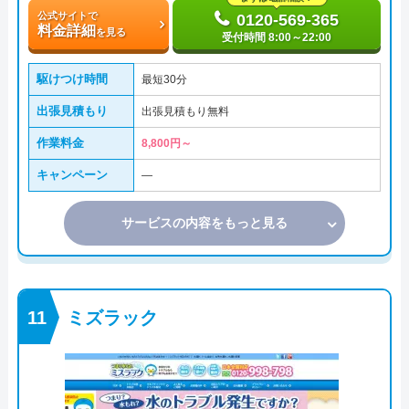
公式サイトで
0120-569-365
料金詳細
を見る
受付時間 8:00～22:00
駆けつけ時間
最短30分
出張見積もり
出張見積もり無料
作業料金
8,800円～
キャンペーン
―
サービスの内容をもっと見る
ミズラック