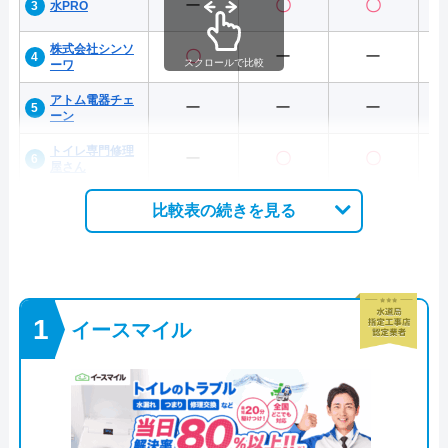
ー
〇
〇
水PRO
株式会社シンソ
〇
ー
ー
スクロールで比較
ーワ
アトム電器チェ
ー
ー
ー
ーン
トイレ専門修理
ー
〇
〇
屋さん
比較表の続きを見る
イースマイル