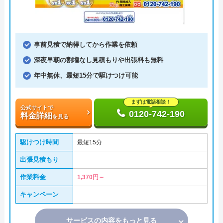
事前見積で納得してから作業を依頼
深夜早朝の割増なし見積もりや出張料も無料
年中無休、最短15分で駆けつけ可能
まずは電話相談！
公式サイトで
0120-742-190
料金詳細
を見る
駆けつけ時間
最短15分
出張見積もり
作業料金
1,370円～
キャンペーン
サービスの内容をもっと見る