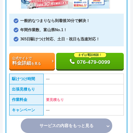
一般的なつまりなら到着後30分で解決！
年間作業数、富山県No.1！
365日駆けつけ対応、土日・祝日も迅速対応！
まずは電話相談！
公式サイトで
076-479-0099
料金詳細
を見る
駆けつけ時間
―
出張見積もり
作業料金
要見積もり
キャンペーン
―
サービスの内容をもっと見る