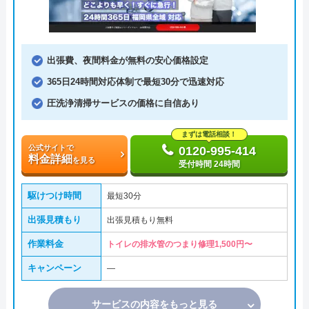
出張費、夜間料金が無料の安心価格設定
365日24時間対応体制で最短30分で迅速対応
圧洗浄清掃サービスの価格に自信あり
まずは電話相談！
公式サイトで
0120-995-414
料金詳細
を見る
受付時間 24時間
駆けつけ時間
最短30分
出張見積もり
出張見積もり無料
作業料金
トイレの排水管のつまり修理1,500円〜
キャンペーン
―
サービスの内容をもっと見る