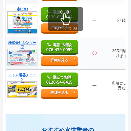
水PRO
電話で相談
0120-688-744
ー
24時間
詳細を見る
スクロールで比較
株式会社シンソー
電話で相談
ワ
076-479-0099
365日駆
〇
けます
詳細を見る
アトム電器チェー
電話で相談
ン
0120-54-8419
店舗によ
ー
異なる
詳細を見る
おすすめ水道業者の