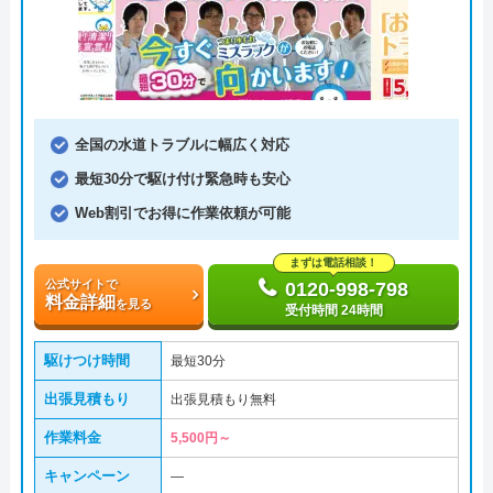
全国の水道トラブルに幅広く対応
最短30分で駆け付け緊急時も安心
Web割引でお得に作業依頼が可能
まずは電話相談！
公式サイトで
0120-998-798
料金詳細
を見る
受付時間 24時間
駆けつけ時間
最短30分
出張見積もり
出張見積もり無料
作業料金
5,500円～
キャンペーン
―