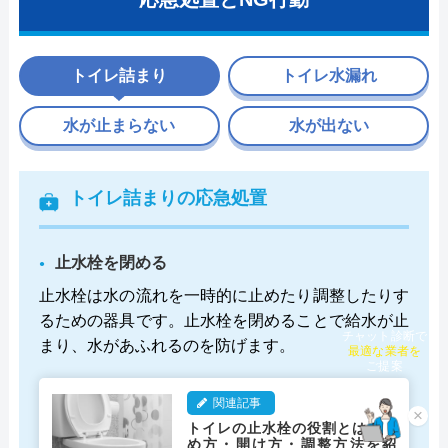
トイレ詰まり
トイレ水漏れ
水が止まらない
水が出ない
トイレ詰まりの応急処置
止水栓を閉める
止水栓は水の流れを一時的に止めたり調整したりす
るための器具です。止水栓を閉めることで給水が止
チャット診断で
最適な業者を
まり、水があふれるのを防げます。
ご提案
関連記事
×
トイレの止水栓の役割とは？閉
め方・開け方・調整方法を紹