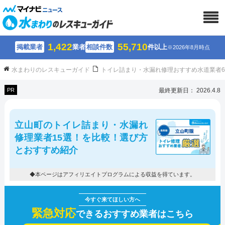
1,422
55,710
掲載業者
業者
相談件数
件以上
※2026年8月時点
水まわりのレスキューガイド
トイレ詰まり・水漏れ修理おすすめ水道業者
PR
最終更新日： 2026.4.8
立山町のトイレ詰まり・水漏れ
修理業者15選！を比較！選び方
とおすすめ紹介
◆本ページはアフィリエイトプログラムによる収益を得ています。
緊急対応
できるおすすめ業者はこちら