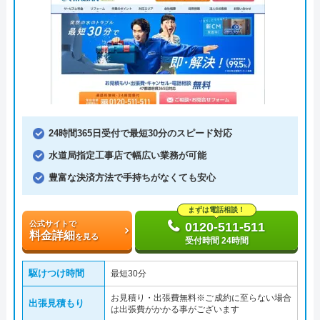
24時間365日受付で最短30分のスピード対応
水道局指定工事店で幅広い業務が可能
豊富な決済方法で手持ちがなくても安心
まずは電話相談！
公式サイトで
0120-511-511
料金詳細
を見る
受付時間 24時間
駆けつけ時間
最短30分
お見積り・出張費無料※ご成約に至らない場合
出張見積もり
は出張費がかかる事がございます