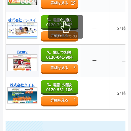
詳細を見る
電話で相談
株式会社アンスイ
0120-29-3355
ー
24時間
詳細を見る
スクロールで比較
Benry
電話で相談
0120-041-904
ー
―
詳細を見る
電話で相談
株式会社タイト
0120-531-106
ー
24時間
詳細を見る