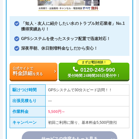
「知人・友人に紹介したい水のトラブル対応業者」No.1
獲得実績あり！
GPSシステムを使ったスタッフ配置で迅速対応！
深夜早朝、休日割増料金なしだから安心！
まずは電話相談！
公式サイトで
0120-245-990
料金詳細
を見る
受付時間 24時間365日受付中！
駆けつけ時間
GPSシステムで30分スピード訪問！！
出張見積もり
―
作業料金
5,500円～
キャンペーン
初回ご利用に限り、基本料金5,500円割引
サービスの内容をもっと見る