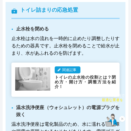
トイレ詰まりの応急処置
止水栓を閉める
止水栓は水の流れを一時的に止めたり調整したりす
るための器具です。止水栓を閉めることで給水が止
まり、水があふれるのを防げます。
関連記事
トイレの止水栓の役割とは？閉
め方・開け方・調整方法を紹
介！
チャット診断で
最適な業者を
ご提案
温水洗浄便座（ウォシュレット）の電源プラグを
抜く
×
温水洗浄便座は電化製品のため、水に濡れると故障