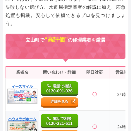
失敗しない選び方、水道局指定業者の解説に加え、応急
処置も掲載。安心して依頼できるプロを見つけましょ
う。
“高評価”
立山町で
の修理業者を厳選
業者名
問い合わせ・詳細
即日対応
営業時
電話で相談
イースマイル
0120-091-026
〇
24時間
詳細を見る
電話で相談
ハウスラボホーム
0120-221-611
〇
24時間