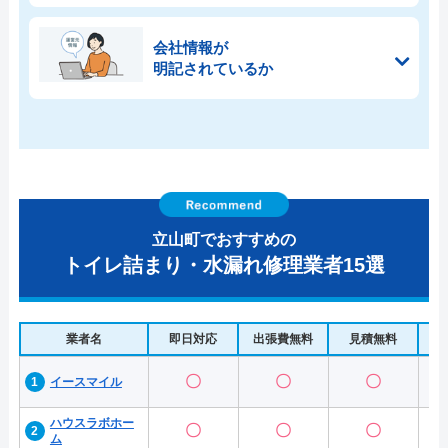
会社情報が
明記されているか
立山町でおすすめの
トイレ詰まり・水漏れ修理業者15選
業者名
即日対応
出張費無料
見積無料
水
〇
〇
〇
イースマイル
ハウスラボホー
〇
〇
〇
ム