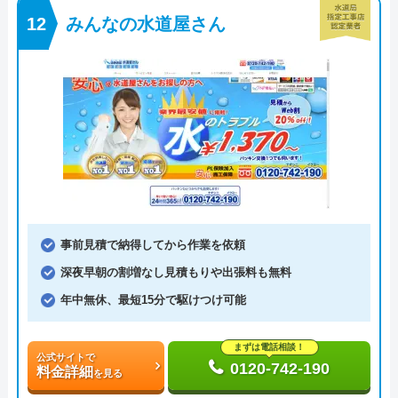
みんなの水道屋さん
事前見積で納得してから作業を依頼
深夜早朝の割増なし見積もりや出張料も無料
年中無休、最短15分で駆けつけ可能
まずは電話相談！
公式サイトで
0120-742-190
料金詳細
を見る