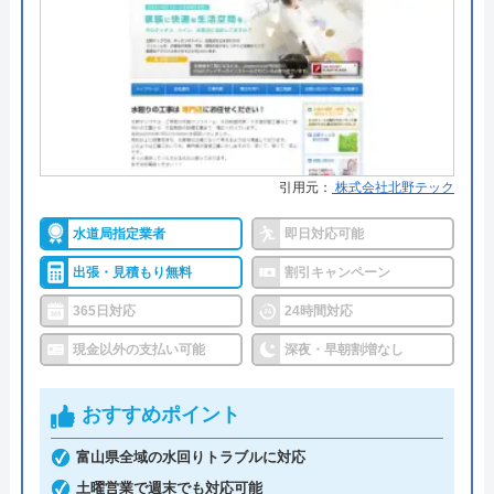
みんなの水道屋さんがおすすめの理由
対応エリア
全国
みんなの水道屋さんは、基本料金1,370円から水道修
理を行っている水道局指定業者です。年中無休で受
株式会社クリーンライフのクチコ
け付けしており、最短15分で駆けつけてくれます。
ミ on
病院メンテナンスにも携わっており、専門知識や技
術への信頼性が高いです。
4.8
（
410
件のクチコミ）
引用元：
株式会社北野テック
※クチコミの内容について
事前見積もりを徹底しており、金額に納得してから
水道局指定業者
即日対応可能
作業を依頼できます。早朝・深夜の料金割増はな
出張・見積もり無料
割引キャンペーン
うまい棒エビマヨ
く、見積もりや出張料も無料なので、急なトラブル
365日対応
24時間対応
2 か月前
でも気兼ねなく相談可能です。また、見積もり時に
現金以外の支払い可能
深夜・早朝割増なし
「Webを見た」と申告すると、Web割で20%割引に
なります。
スムーズに対応して頂けて助かりました。ト
おすすめポイント
イレの交換部分もその都度言って下さって助
支払い方法にコンビニ後払いも選べるので、急な出
富山県全域の水回りトラブルに対応
かりました。
費で手持ちがなくても修理が可能です。他にも、ク
土曜営業で週末でも対応可能