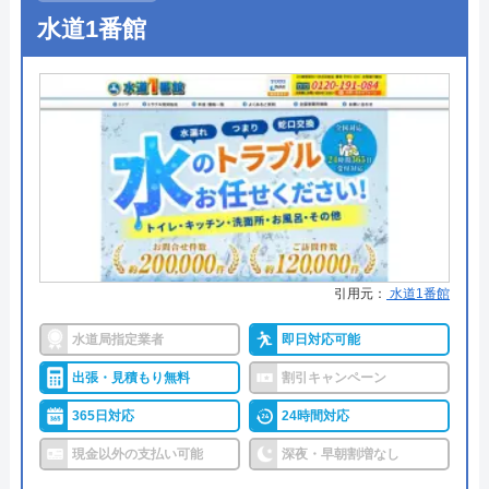
受付時間 24時間
水道1番館
●定休日
年中無休
●出張見積もり
出張・見積もり無料
公式サイトを見る
●支払い方法
現金、クレジットカード、コンビ
ニ後払い、QRコード決済
イースマイルの基本情報
●累計実績
提携先は大手企業との法人契約多
運営会社
株式会社イースマイル
数
代表者
島村禮孝
●保証・保険
商品保証最長10年・施工保証最長5
年
創業・設立
1992年6月1日創立
引用元：
水道1番館
詳細は公式HPでご確認ください
所在地
〒542-0066
水道局指定業者
即日対応可能
大阪府大阪市中央区瓦屋町3丁目7-3 イ
出張・見積もり無料
割引キャンペーン
ハウスラボホームがおすすめの理由
ースマイルビル
365日対応
24時間対応
ハウスラボホームは全国各地に拠点を構えている水
対応エリア
39都道府県
現金以外の支払い可能
深夜・早朝割増なし
道修理業者です。トイレ、キッチン、浴室などの水
対応エリア詳
まわりトラブル全般に対応しており、作業料金が