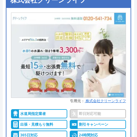
株式会社クリーンライフ
所在地
〒564-0052
株式会社タイトがおすすめの理由
大阪府吹田市広芝町6-10
株式会社タイトは、水回り専門で様々な依頼を受け
対応エリア
全国
付けている業者です。水回りトラブルの修理、水回
り設備のリフォーム、給湯器の修理・交換を依頼で
クリーンライフのクチコミ on
きます。
4.8
（
410
件のクチコミ）
対応エリアは富山県内全域の地域密着型になってい
※クチコミの内容について
ます。営業時間は24時間で元旦以外は営業していま
す。定休日は元旦のみなので、緊急トラブルもすぐ
に解決してもらえて安心です。
うまい棒エビマヨ
引用元：
株式会社クリーンライフ
2 か月前
タイトは自社施工で対応しているので、低価格での
水道局指定業者
即日対応可能
サービス提供を実現しています。見積もりは無料で
出張・見積もり無料
割引キャンペーン
依頼できるので、ぜひ確認してみてください。
スムーズに対応して頂けて助かりました。ト
365日対応
24時間対応