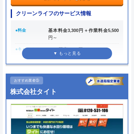
水道1番館の基本情報
クリーンライフのサービス情報
運営会社
株式会社マック
●料金
基本料金3,300円＋作業料金5,500
代表者
庄司良明
円～
所在地
〒106-0032
●キャンペーン
WEB限定3,000円OFF
東京都港区六本木5-10-33
※10,000円以上で適用
対応エリア
全国
●駆けつけ時間
最短30分
●受付時間
24時間
おすすめ業者⑤
株式会社タイト
●定休日
年中無休
●出張見積もり
出張見積もり無料
●支払い方法
現金、銀行振込、クレジットカー
ド、コンビニ後払い、QR決済
●累計実績
施工実績30万件を達成