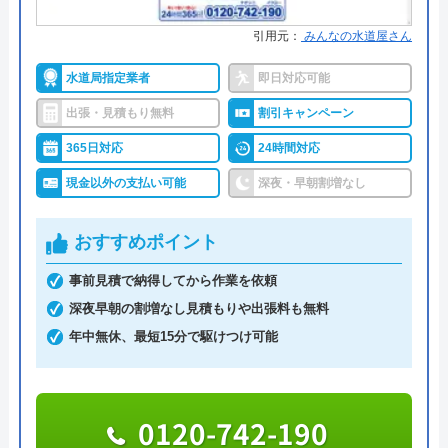
詳細は公式HPでご確認ください
引用元：
みんなの水道屋さん
株式会社クリーンライフがおすすめの理由
水道局指定業者
即日対応可能
クリーンライフは年中無休で、最短30分駆けつけ、
出張・見積もり無料
割引キャンペーン
休日・深夜も出張費無料などのサービスを売りにし
365日対応
24時間対応
ています。
現金以外の支払い可能
深夜・早朝割増なし
指定給水装置工事事業者（水道局指定工事店）で下
おすすめポイント
請けに依頼することなく自社でしっかりと教育や研
修を受けた有資格者のスタッフが対応してくれるの
事前見積で納得してから作業を依頼
で安心です。
深夜早朝の割増なし見積もりや出張料も無料
年中無休、最短15分で駆けつけ可能
また、見積もり時や施工後などにトラブルが起こっ
た場合には、スタッフから渡されている名刺の裏に
書かれている番号に電話すれば、各エリアの担当が
0120-742-190