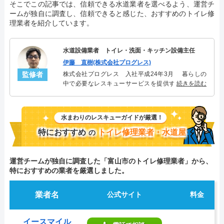
そこでこの記事では、信頼できる水道業者を選べるよう、運営チ
ームが独自に調査し、信頼できると感じた、おすすめのトイレ修
理業者を紹介しています。
水道設備業者 トイレ・洗面・キッチン設備主任
伊藤 直樹(株式会社プログレス)
監修者
株式会社プログレス 入社平成24年3月 暮らしの
中で必要なレスキューサービスを提供する株式会社
続きを読む
プログレスにてトイレ・洗面・キッチン周りの設備
主任を担当。水回り業務に8年従事し、累計3000件の
トイレ・洗面・キッチン関連のトラブルを解決。多
水まわりのレスキューガイドが厳選！
くのお客様に信頼される「トイレ・洗面・キッチ
ン」のスペシャリスト。
特におすすめ
トイレ修理業者・水道屋
の
運営チームが独自に調査した「富山市のトイレ修理業者」から、
特におすすめの業者を厳選しました。
業者名
公式サイト
料金
イースマイル