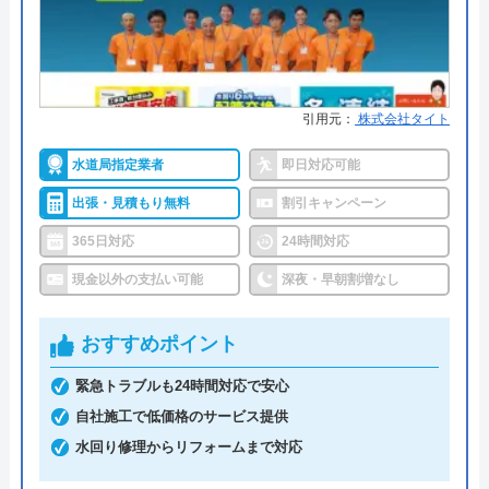
●保証・保険
修理に応じて1～3年の無料点検、
無料保証を用意
詳細は公式HPでご確認ください
引用元：
株式会社タイト
水道局指定業者
即日対応可能
クリーンライフがおすすめの理由
出張・見積もり無料
割引キャンペーン
クリーンライフは年中無休で、最短30分駆けつけ、
365日対応
24時間対応
休日・深夜も出張費無料などのサービスを売りにし
ています。
現金以外の支払い可能
深夜・早朝割増なし
指定給水装置工事事業者（水道局指定工事店）で下
おすすめポイント
請けに依頼することなく自社でしっかりと教育や研
緊急トラブルも24時間対応で安心
修を受けた有資格者のスタッフが対応してくれるの
自社施工で低価格のサービス提供
で安心です。
水回り修理からリフォームまで対応