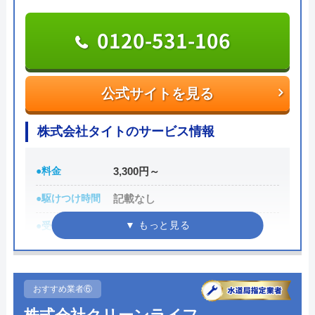
また、見積もり時や施工後などにトラブルが起こっ
た場合には、スタッフから渡されている名刺の裏に
0120-531-106
書かれている番号に電話すれば、各エリアの担当が
対応してくれます。見積もり無料で、キャンセル料
も不要です。施工前に必ず修理内容と費用を提示
公式サイトを見る
し、施主が納得した上で修理を行います。
株式会社タイトのサービス情報
0120-707-053
受付時間 24時間
●料金
3,300円～
●駆けつけ時間
記載なし
公式サイトを見る
●受付時間
24時間
クリーンライフの基本情報
●定休日
元旦のみ
運営会社
株式会社クリーンライフ
●累計実績
年間5,000件
おすすめ業者⑥
代表者
元村祐次
詳細は公式HPでご確認ください