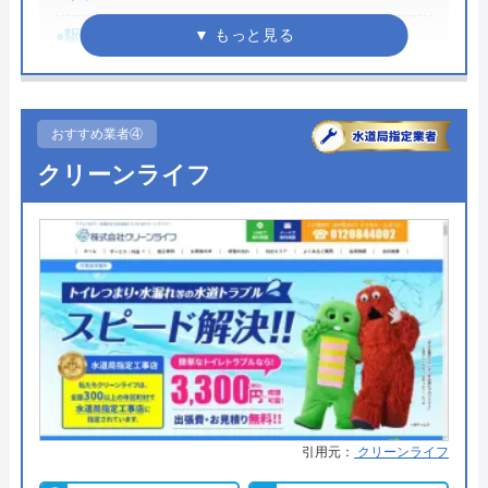
安心して任せられました。これでまた快適に
際には必ず「サイトを見た」と伝えましょう。
●駆けつけ時間
最短30分
使えます。迅速な対応に心から感謝します！
まずは電話相談！
●受付時間
受付時間24時間修理・施工対応時
0120-221-611
間7:00～24:00
受付時間 24時間 年中無休
おすすめ業者④
Googleクチコミを見る
●定休日
年中無休
クリーンライフ
公式サイトを見る
●出張見積もり
出張見積もり無料
●支払い方法
現金、銀行振込
ハウスラボホームの基本情報
●累計実績
お問い合わせ件数約200,000件、ご
訪問件数約120,000件
運営会社
株式会社ハウスラボ
●保証・保険
安心補償1～5年の補償
代表者
勝島崇裕
詳細は公式HPでご確認ください
創業・設立
2024年11月設立
所在地
〒113-0033
水道1番館がおすすめの理由
引用元：
クリーンライフ
東京都文京区本郷5-1-11