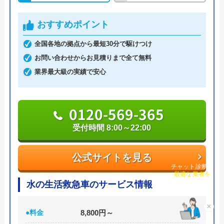
認定を受けている大手水道業者です。
関東・中部・近畿・中国と全国規模で対応エリアを
おすすめポイント
展開しており、各エリアの水道局から認定を受けて
全国各地の拠点から最短30分で駆けつけ
います。
お問い合わせからお見積りまで全て無料
業界最大級の実績で安心
相談の受付は24時間体制かつ365日対応しており、
相談から出張・見積もりまでの費用は発生しませ
ん。
0120-569-365
さらに最短15分での駆けつけで非常にスピーディな
受付時間 8:00～22:00
対応を強みとしており、安心かつ心強い業者でもあ
ります。
公式サイトを見る
チャット診断で
創業21年の中で累計100万件以上もの相談実績を持
最適な業者を
ご提案
水の生活救急車のサービス情報
っており、豊富な経験に基づく高い技術力で高品質
なサービスを提供してくれます。
×
●料金
8,800円～