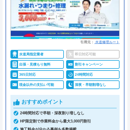
●累計実績
問い合わせ数10万件以上（2021年5
月累計）
K H
●保証・保険
取り付け器具には1～5年間のメー
7 か月前
カー保証 ※消耗品など一部サービ
スを除く。
引用元：
水道修理ルート
詳細は公式HPでご確認ください
水栓のトラブルで相談したところ、実績が豊
水道局指定業者
即日対応可能
富で原因の見解にも納得でき、修理もスムー
出張・見積もり無料
割引キャンペーン
水の110番救急車がおすすめの理由
ズでお値段も安心価格でした。 次回も何か
365日対応
24時間対応
あればお願いしたいです。
「水の110番救急車」は株式会社RSが運営する水ま
現金以外の支払い可能
深夜・早朝割増なし
わりの緊急対応サービスです。トイレ、お風呂、キ
ッチンなどの蛇口や排水溝・排水口・排水管つまり
おすすめポイント
や水漏れ修理に対応。受付時間は7:00～22:00です。
365日年中無休で営業しているので、週末や祝日で
24時間対応で早朝・深夜割り増しなし
も依頼が可能です。電話を掛けると、受付から最短
HP限定割で作業料金から最大3,000円割引
Googleクチコミを見る
30分で駆けつけてくれます。排水管のつまり、あふ
施工料金が分かる事例を多数掲載