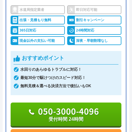
しており、修理やリフォームを依頼できます。対応
水道局指定業者
即日対応可能
エリアは富山・石川県の一部エリアで、詳細はHPで
出張・見積もり無料
割引キャンペーン
確認できます。
365日対応
24時間対応
24時間年中無休で作業の依頼を受け付けているの
現金以外の支払い可能
深夜・早朝割増なし
で、緊急時のトラブルでも問題なく利用できます。
ただし、作業終了時間が19:00～7:00、日・祝日・年
おすすめポイント
末年始になる場合は時間外料金が発生するので、お
水回りのあらゆるトラブルに対応！
急ぎでない方はスケジュールを調整して依頼するこ
最短30分で駆けつけのスピード対応！
とをおすすめします。
無料見積＆選べる決済方法で後払いもOK
0120-29-3355
050-3000-4096
受付時間 24時間受付可能
受付時間 24時間
公式サイトを見る