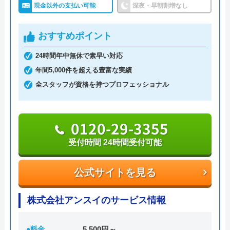
現金以外の支払い可能
深夜・早朝割増なし
0766-84-4123
おすすめポイント
公式サイトを見る
24時間年中無休で素早い対応
年間5,000件を超える豊富な実績
株式会社北野テックのクチコミ
全スタッフが資格を持つプロフェッショナル
on
3.5
（
2
件のクチコミ）
0120-29-3355
※クチコミの内容について
受付時間 24時間受付可能
公式サイトを見る
中林剛志（リッチハイカー）
2 年前
株式会社アンスイのサービス情報
●料金
5,500円～