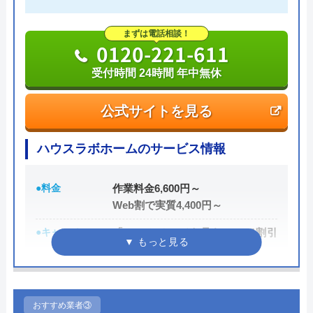
実績も豊富で、スタッフの研修にも力を入れている
まずは電話相談！
ため技術力はもちろん接客もよく、トイレや排水
0120-221-611
管、給湯器や蛇口の修理交換まで水回りのことなら
受付時間 24時間 年中無休
何でも相談できます。
公式サイトを見る
電話で「ホームページを見た」と伝えるだけで3,000
円割引なので、相談する際は電話で相談し、忘れず
ハウスラボホームのサービス情報
に伝えるようにしましょう。
●料金
作業料金6,600円～
ちなみに、依頼せずとも見積もりにはお金はかから
Web割で実質4,400円～
ないので、相見積もりの際は必ず相談しておきたい
●キャンペーン
「ホームページを見た！」で割引
業者の一つです。
2,000円
イースマイルの詳細ページはこちら
●駆けつけ時間
最短20分
まずは電話相談！
0120-091-026
●受付時間
24時間
おすすめ業者③