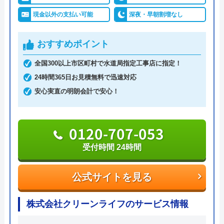
イレの交換部分もその都度言って下さって助
現金以外の支払い可能
深夜・早朝割増なし
かりました。
0120-531-106
おすすめポイント
公式サイトを見る
全国300以上市区町村で水道局指定工事店に指定！
24時間365日お見積無料で迅速対応
株式会社タイトのクチコミ on
安心実直の明朗会計で安心！
Googleクチコミを見る
4.2
（
25
件のクチコミ）
※クチコミの内容について
0120-707-053
受付時間 24時間
祥
公式サイトを見る
3 か月前
株式会社クリーンライフのサービス情報
知人からタイトさんに頼んだら良かったとい