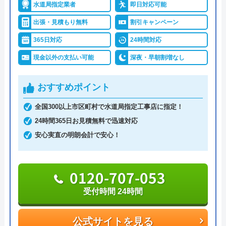
水道1番館は全国の水道トラブルに対応している業
水道局指定業者
即日対応可能
対応エリア
全国33拠点
者で、全国各所の最寄りの営業所から最短30分で現
出張・見積もり無料
割引キャンペーン
場まで駆け付けてくれます。
対応エリア詳
富山市のトイレ水漏れ・つまり修理に
365日対応
24時間対応
細
駆けつけ対応｜水道局指定業者ハウス
現金以外の支払い可能
深夜・早朝割増なし
施工対応時間は7:00～24:00までと幅広く、これ以外
ラボホーム
の時間については応急処置方法を教えてもらえるの
おすすめポイント
で、緊急時のトラブルでも安心です。
全国300以上市区町村で水道局指定工事店に指定！
見積もりは無料で実施しているので、お気軽にご依
24時間365日お見積無料で迅速対応
頼ください。
安心実直の明朗会計で安心！
0120-191-084
0120-707-053
受付時間 24時間受付可能
受付時間 24時間
公式サイトを見る
公式サイトを見る