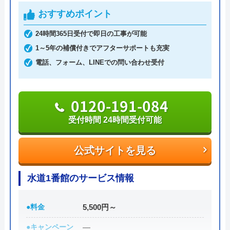
細
おすすめポイント
6,600円からとお手頃価格で提供をしています。
24時間365日受付で即日の工事が可能
万が一、水まわりに問題が発生した場合は、最短20
イースマイルのクチコミ on
1～5年の補償付きでアフターサポートも充実
分でお客様の元にスタッフが駆けつけます。出張見
電話、フォーム、LINEでの問い合わせ受付
4.1
（
198
件のクチコミ）
積もりキャンセルは0円、深夜早朝でも割増料金は
※クチコミの内容について
一切ありません。業務や知識の習得のために厳しい
自社研修を実施しているため、技術には問題ないよ
0120-191-084
うです。
りえP
受付時間 24時間受付可能
2 か月前
トラブルの原因や作業例などが分かりやすく記載さ
公式サイトを見る
れており、依頼の際も安心できますね。候補のひと
つにしてみてください。
トイレが詰まって本当に困っていましたが、
水道1番館のサービス情報
イースマイルさんに依頼して大正解でした！
ちなみに、電話で連絡した際に「サイトを見た」と
連絡後すぐに駆けつけてくださり、あっとい
●料金
5,500円～
伝えると作業料金が2,000円割引になるWEB割があ
う間に解決。スタッフの方も非常に丁寧で、
●キャンペーン
―
りますので、相談する際は必ず電話で相談し、その