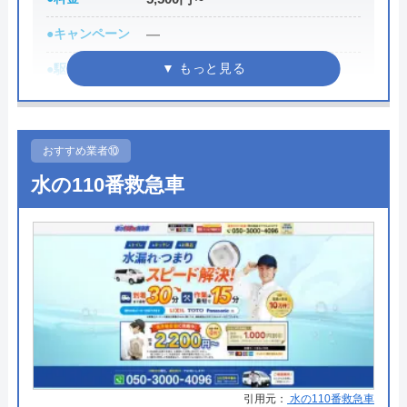
●キャンペーン
―
●駆けつけ時間
―
●受付時間
24時間
●定休日
年中無休
おすすめ業者⑩
●出張見積もり
2,200円（出張・調査費）
水の110番救急車
●支払い方法
現金、クレジットカード、QR決済
Googleクチコミを見る
●累計実績
―
●保証・保険
事業総合賠償責任保険
詳細は公式HPでご確認ください
株式会社アンスイがおすすめの理由
引用元：
水の110番救急車
株式会社アンスイは水回りのトラブルに幅広く対応