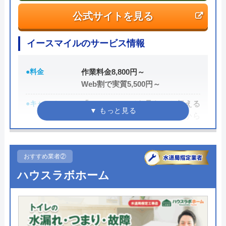
公式サイトを見る
イースマイルのサービス情報
●料金
作業料金8,800円～
Web割で実質5,500円～
●キャンペーン
「ホームページを見た」と伝える
だけで、WEB割で作業料金から
3,000円割引！
●駆けつけ時間
最短20分
おすすめ業者②
●受付時間
24時間
ハウスラボホーム
●定休日
年中無休
●出張見積もり
出張・見積もり無料
●支払い方法