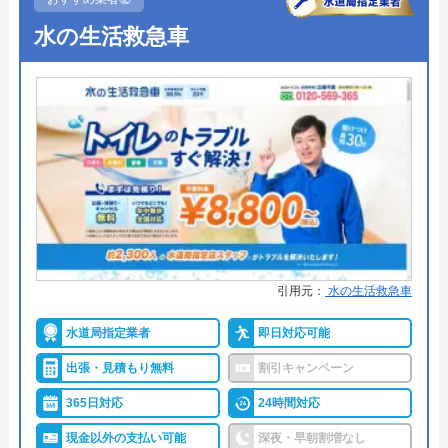
公式サイトを見る
●受付時間
24時間
水の生活救急車
水の110番救急車の基本情報
●定休日
年中無休
●出張見積もり
出張見積もり無料
運営会社
株式会社JUNコーポレーション
●支払い方法
現金、PayPay、クレジットカー
代表者
高野祐二
ド、NP後払い
所在地
〒158-0095
●累計実績
累計対応件数100万件以上
東京都世田谷区瀬田二丁目27番3号
●保証・保険
1〜3年の無料点検・無料保証制度
対応エリア
全国（一部エリアを除く）
PL保険加入業者
引用元：
水の生活救急車
詳細は公式HPでご確認ください
水道局指定業者
即日対応可能
水道修理ルートがおすすめの理由
出張・見積もり無料
割引キャンペーン
株式会社クリーンライフが運営する水まわり修理サ
365日対応
24時間対応
ービス「水道修理ルート」は、水道局指定工事店の
現金以外の支払い可能
深夜・早朝割増なし