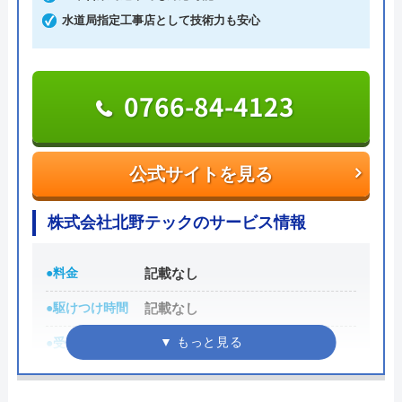
レジットカード払いや楽天ペイも利用でき、都合の
水道局指定工事店として技術力も安心
良い方法で支払えます。
0120-742-190
0766-84-4123
Googleクチコミを見る
公式サイトを見る
公式サイトを見る
株式会社北野テックのサービス情報
●料金
記載なし
●駆けつけ時間
記載なし
●受付時間
8:00～17:00
●定休日
日曜日