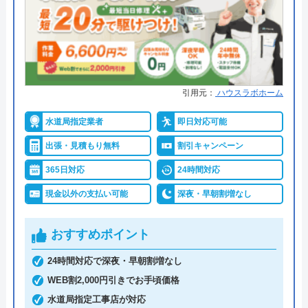
現金、銀行振込、モバイル、後払
い決済、クレジットカード
●累計実績
年間25万件、累計500万件の修理交
換実績
●保証・保険
工事保証12年・商品保証10年(最
引用元：
ハウスラボホーム
大)
水道局指定業者
即日対応可能
詳細は公式HPでご確認ください
出張・見積もり無料
割引キャンペーン
イースマイルがおすすめの理由
365日対応
24時間対応
現金以外の支払い可能
深夜・早朝割増なし
イースマイルは対応する自治体で適切な工事ができ
ると認められている水道局指定業者です。
おすすめポイント
土日祝日・深夜早朝含む24時間365日、いつ相談し
24時間対応で深夜・早朝割増なし
ても割増料金がかからず、作業が始まるまでは一切
WEB割2,000円引きでお手頃価格
費用がかからないかなり信頼できる業者です。
水道局指定工事店が対応