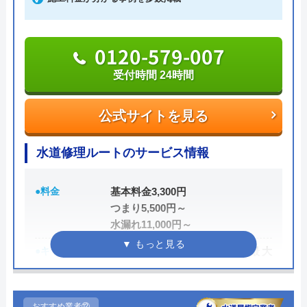
れなど、急なトラブルが発生しても迅速に対応して
くれます。
0120-579-007
「WEBを見た」と伝えれば、料金から1,000円割引
受付時間 24時間
に。例えば排水管の修理見積は0円。排水管修理費
用は2,200円～。業界最安値に挑戦しているので、良
公式サイトを見る
心的な価格です。
水道修理ルートのサービス情報
急なトラブルで持ち合わせがないという場合でも、
クレジットカード決済、銀行支払い、コンビニでの
●料金
基本料金3,300円
支払いにも対応しているので安心してください。
つまり5,500円～
水漏れ11,000円～
050-3000-4096
●キャンペーン
HP限定割、作業料金から最大
受付時間 24時間
3,000円割引
●駆けつけ時間
最短15分
おすすめ業者⑫