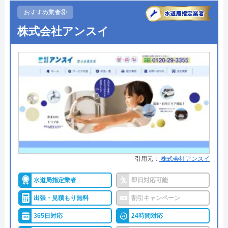
●累計実績
記載なし
おすすめ業者⑨
詳細は公式HPでご確認ください
株式会社アンスイ
株式会社北野テックがおすすめの理由
株式会社北野テックは、富山県全域を対象に水回り
に関するお悩みを解決してくれる業者です。
土曜日も営業しているので、週末が休みの方でも依
頼しやすくなっています。
引用元：
株式会社アンスイ
水道局指定工事店に登録されているので、技術力に
ついても問題がありません。見積もりは無料で実施
水道局指定業者
即日対応可能
しているので、富山県にお住いの方はぜひお問い合
出張・見積もり無料
割引キャンペーン
わせをしておきたい業者です。
365日対応
24時間対応