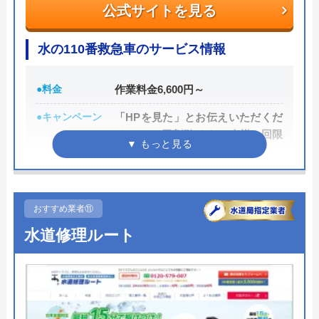
公式サイトを見る
株式会社アンスイの基本情報
水の110番救急車のサービス情報
運営会社
株式会社アンスイ
●料金
作業料金6,600円～
代表者
森真琴
●キャンペーン
「HPを見た」とお伝えいただくだ
創業・設立
平成18年1月アンスイ北陸として創
けで1,000円割引 ※お一人様一回限
業。
り
所在地
〒930-0916
●駆けつけ時間
最短30分
富山県富山市向新庄町4丁目14-5
●受付時間
24時間
おすすめ業者⑪
対応エリア
富山・石川エリア
水道修理ルート
●定休日
年中無休
●出張見積もり
無料見積り
株式会社アンスイのクチコミ on
●支払い方法
カード支払い、コンビニ、銀行支
3.9
（
7
件のクチコミ）
払、後払い
※クチコミの内容について