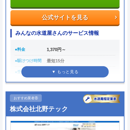
対応してくれます。見積もり無料で、キャンセル料
も不要です。施工前に必ず修理内容と費用を提示
し、施主が納得した上で修理を行います。
公式サイトを見る
0120-707-053
みんなの水道屋さんのサービス情報
受付時間 24時間
●料金
1,370円～
公式サイトを見る
●駆けつけ時間
最短15分
●受付時間
24時間
株式会社クリーンライフの基本情報
●定休日
年中無休
運営会社
株式会社クリーンライフ
●累計実績
数多くの病院メンテナンスに関わ
おすすめ業者⑧
っている
代表者
元村祐次
株式会社北野テック
詳細は公式HPでご確認ください
所在地
〒564-0052
大阪府吹田市広芝町6-10