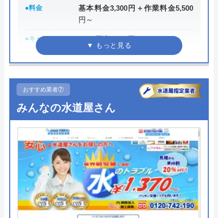
●料金
基本料金3,300円＋作業料金5,500
う話を聞き、ユニットバスと洗面台のリフォ
円～
ームをして頂きました。見積りに来られた社
長さん、営業の方、工事をして下さった方、
●キャンペーン
WEB限定3,000円OFF
※10,000円以上で適用
事務所の方、皆さん感じが良く、真摯に対応
して下さいました。 こちらの細かい要望に
●駆けつけ時間
最短30分
も応えて下さり、感謝しております。工期
●受付時間
24時間
おすすめ業者⑦
も、最初言っていたよりもこちらのことを考
えて短くなるように調整してくださり、あり
みんなの水道屋さん
●定休日
年中無休
Googleクチコミを見る
がたかったです。こちらの不安や疑問点など
●出張見積もり
出張見積もり無料
にも親切に応えて頂きました。 職人さんた
●支払い方法
現金、銀行振込、クレジットカー
ちの和気あいあいとした感じもすごく良かっ
ド、コンビニ後払い、QR決済
たです。良い会社なんだなぁと思いました。
今後も水回りでもしなにかあったらお願いし
●累計実績
施工実績30万件を達成
たいと思います。本当にありがとうございま
●保証・保険
修理に応じて1～3年の無料点検、
した。
無料保証を用意