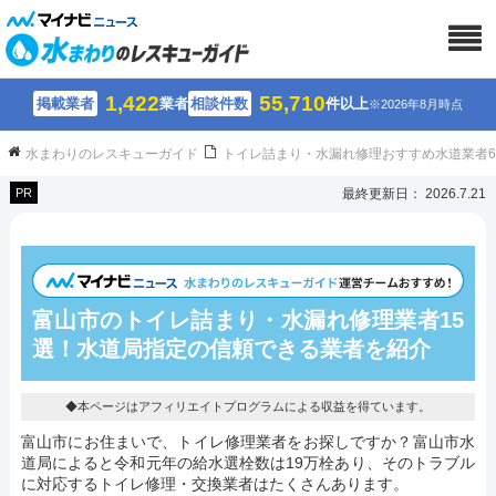
1,422
55,710
掲載業者
業者
相談件数
件以上
※2026年8月時点
水まわりのレスキューガイド
トイレ詰まり・水漏れ修理おすすめ水道業者
PR
最終更新日： 2026.7.21
富山市のトイレ詰まり・水漏れ修理業者15
選！水道局指定の信頼できる業者を紹介
◆本ページはアフィリエイトプログラムによる収益を得ています。
富山市にお住まいで、トイレ修理業者をお探しですか？富山市水
道局によると令和元年の給水選栓数は19万栓あり、そのトラブル
に対応するトイレ修理・交換業者はたくさんあります。