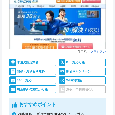
大阪府吹田市広芝町6-10
●累計実績
―
対応エリア
全国
●保証・保険
無料保証あり
詳細は公式HPでご確認ください
株式会社クリーンライフのクチコ
ミ on
ミズラックがおすすめの理由
4.8
（
410
件のクチコミ）
引用元：
クラシアン
ミズラックは全国の水道トラブルに対応している水
※クチコミの内容について
道修理業者です。
水道局指定業者
即日対応可能
出張・見積もり無料
割引キャンペーン
全国各署の営業所の中から現場に一番近いスタッフ
うまい棒エビマヨ
365日対応
24時間対応
2 か月前
が訪問するので、最短30分で駆け付けてくれます。
24時間連絡を受け付けているので、緊急のトラブル
現金以外の支払い可能
深夜・早朝割増なし
でも安心してご依頼いただけます。
スムーズに対応して頂けて助かりました。ト
おすすめポイント
2,000円のWeb割引もあり、お得に作業を依頼でき
イレの交換部分もその都度言って下さって助
24時間365日受付で最短30分のスピード対応