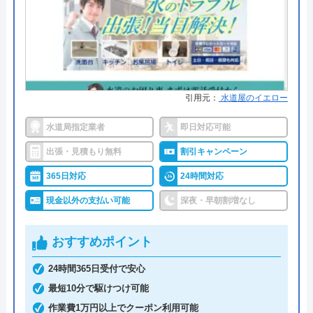
に関するお悩みを解決してくれる業者です。
2 年前
土曜日も営業しているので、週末が休みの方でも依
頼しやすくなっています。
まともじゃない会社。取引したら絶対に後悔
します。
水道局指定工事店に登録されているので、技術力に
引用元：
水道屋のイエロー
ついても問題がありません。見積もりは無料で実施
水道局指定業者
即日対応可能
しているので、富山県にお住いの方はぜひお問い合
出張・見積もり無料
割引キャンペーン
わせをしておきたい業者です。
365日対応
24時間対応
0766-84-4123
現金以外の支払い可能
深夜・早朝割増なし
Googleクチコミを見る
おすすめポイント
公式サイトを見る
24時間365日受付で安心
最短10分で駆けつけ可能
株式会社北野テックのクチコミ
作業費1万円以上でクーポン利用可能