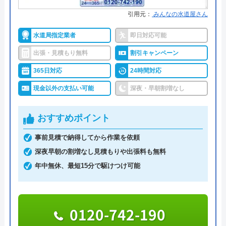
引用元：
みんなの水道屋さん
詳細は公式HPでご確認ください
水道局指定業者
即日対応可能
ハウスラボホームがおすすめの理由
出張・見積もり無料
割引キャンペーン
ハウスラボホームは全国各地に拠点を構えている水
365日対応
24時間対応
道修理業者です。トイレ、キッチン、浴室などの水
現金以外の支払い可能
深夜・早朝割増なし
まわりトラブル全般に対応しており、作業料金が
6,600円からとお手頃価格で提供をしています。
おすすめポイント
万が一、水まわりに問題が発生した場合は、最短20
事前見積で納得してから作業を依頼
分でお客様の元にスタッフが駆けつけます。出張見
深夜早朝の割増なし見積もりや出張料も無料
積もりキャンセルは0円、深夜早朝でも割増料金は
年中無休、最短15分で駆けつけ可能
一切ありません。業務や知識の習得のために厳しい
自社研修を実施しているため、技術には問題ないよ
うです。
0120-742-190