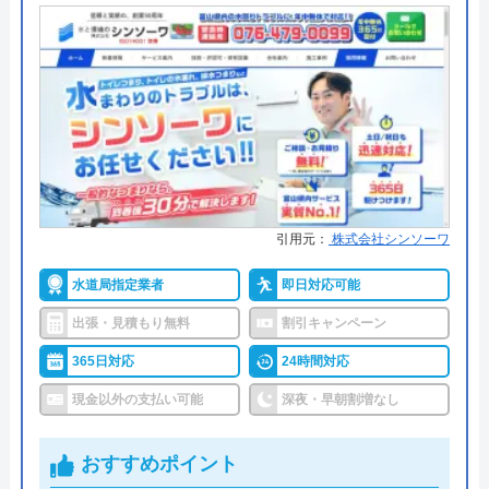
●定休日
年中無休
水の生活救急車の基本情報
●出張見積もり
出張見積もり無料
●支払い方法
現金、クレジットカード、コンビ
運営会社
株式会社生活救急車
ニ後払い、QRコード決済
代表者
楯広長
●累計実績
累計対応件数100万件以上
所在地
〒460-0008
●保証・保険
PL保険加入1年～5年の無料保証制
名古屋市中区栄1丁目14-15
度クーリング・オフ制度
引用元：
株式会社シンソーワ
対応エリア
全国（一部地域を除く）
詳細は公式HPでご確認ください
水道局指定業者
即日対応可能
出張・見積もり無料
割引キャンペーン
水のトラブルサポートセンターがおすすめ
365日対応
24時間対応
の理由
現金以外の支払い可能
深夜・早朝割増なし
水のトラブルサポートセンターは、24時間365日年
中無休で営業しています。受付は電話、Web(フォー
おすすめポイント
ム、チャット)にて対応しています。Webからの見積