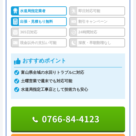
所在地
〒542-0066
ないため安心です。
大阪府大阪市中央区瓦屋町3丁目7-3 イ
水道局指定業者
即日対応可能
ースマイルビル
出張・見積もり無料
割引キャンペーン
深夜や早朝にも対応していますが、追加料金が発生
対応エリア
39都道府県
する可能性があります。また、支払い方法は基本的
365日対応
24時間対応
に現金払いであるため、依頼する際は手元に現金を
対応エリア詳
現金以外の支払い可能
深夜・早朝割増なし
用意しておく必要があります。
細
おすすめポイント
全国で幅広い依頼に対応しており、実績も豊富な業
イースマイルのクチコミ on
富山県全域の水回りトラブルに対応
者です。
土曜営業で週末でも対応可能
4.1
（
198
件のクチコミ）
0120-041-904
水道局指定工事店として技術力も安心
※クチコミの内容について
受付時間 9:00～17:30（本店）
りえP
0766-84-4123
公式サイトを見る
2 か月前