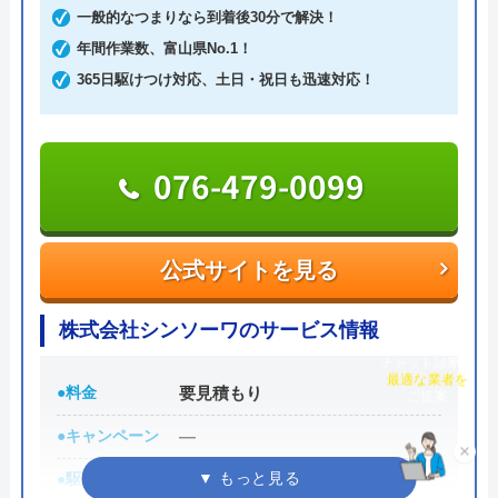
一般的なつまりなら到着後30分で解決！
依頼は翌日以降の予約となっているため、お急ぎの
年間作業数、富山県No.1！
方は電話にてご連絡ください。Webから依頼した場
365日駆けつけ対応、土日・祝日も迅速対応！
合は送信完了のメールが届き、これが予約完了を意
味しています。
076-479-0099
作業時間は3時間単位での予約が可能で、作業当日
は訪問の1～2時間前に連絡があるのでご安心くださ
い。蛇口交換の場合の料金は、基本料金5,500円、作
公式サイトを見る
業料金8,800円～、部品代の合計となります。Web
からの申込み、または、LINE会員登録で作業料金か
株式会社シンソーワのサービス情報
ら3,000円割引、電話にて「ホームページを見た」と
伝えると2,000円の割引をしているのでご活用くださ
チャット診断で
最適な業者を
●料金
要見積もり
い。
ご提案
●キャンペーン
―
0120-882-333
×
●駆けつけ時間
―
受付時間 24時間365日対応