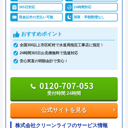
ので、安心して依頼できるでしょう。
365日対応
24時間対応
現金以外の支払い可能
深夜・早朝割増なし
トイレのトラブルは「つまり」「水が出ない」「水
漏れ」「水が止まらない」などの症状に対応。作業
おすすめポイント
料金が1万円を超えた場合に利用できるホームペー
ジ限定クーポンを実施中なので、お電話の際に「限
全国300以上市区町村で水道局指定工事店に指定！
定クーポン割引を使用したい」と伝えましょう。
24時間365日お見積無料で迅速対応
安心実直の明朗会計で安心！
0120-937-419
受付時間 24時間
0120-707-053
受付時間 24時間
公式サイトを見る
公式サイトを見る
水道屋のイエローの基本情報
運営会社
水道屋のイエロー
株式会社クリーンライフのサービス情報