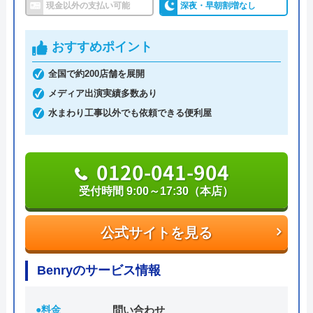
現金以外の支払い可能
深夜・早朝割増なし
ると認められている水道局指定業者です。
おすすめポイント
土日祝日・深夜早朝含む24時間365日、いつ相談し
ても割増料金がかからず、作業が始まるまでは一切
全国で約200店舗を展開
費用がかからないかなり信頼できる業者です。
メディア出演実績多数あり
水まわり工事以外でも依頼できる便利屋
実績も豊富で、スタッフの研修にも力を入れている
ため技術力はもちろん接客もよく、トイレや排水
0120-041-904
管、給湯器や蛇口の修理交換まで水回りのことなら
何でも相談できます。
受付時間 9:00～17:30（本店）
電話で「ホームページを見た」と伝えるだけで3,000
公式サイトを見る
円割引なので、相談する際は電話で相談し、忘れず
に伝えるようにしましょう。
Benryのサービス情報
ちなみに、依頼せずとも見積もりにはお金はかから
●料金
問い合わせ