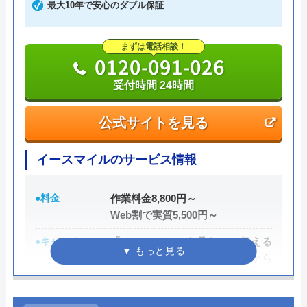
レジットカード払いや楽天ペイも利用でき、都合の
最大10年で安心のダブル保証
良い方法で支払えます。
まずは電話相談！
0120-091-026
0120-742-190
受付時間 24時間
公式サイトを見る
公式サイトを見る
イースマイルのサービス情報
●料金
作業料金8,800円～
Web割で実質5,500円～
●キャンペーン
「ホームページを見た」と伝える
だけで、WEB割で作業料金から
3,000円割引！
●駆けつけ時間
最短20分