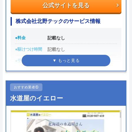
Benryの基本情報
公式サイトを見る
トイレが詰まって本当に困っていましたが、
運営会社
株式会社ベンリーコーポレーション
イースマイルさんに依頼して大正解でした！
株式会社北野テックのサービス情報
創業・設立
1990年5月
連絡後すぐに駆けつけてくださり、あっとい
う間に解決。スタッフの方も非常に丁寧で、
●料金
記載なし
所在地
〒452-0001
安心して任せられました。これでまた快適に
愛知県清須市西枇杷島町古城2丁目10-
●駆けつけ時間
記載なし
使えます。迅速な対応に心から感謝します！
1
●受付時間
8:00～17:00
対応エリア
全国
●定休日
日曜日
Googleクチコミを見る
●累計実績
記載なし
Benryのクチコミ on
おすすめ業者⑥
詳細は公式HPでご確認ください
水道屋のイエロー
2.3
（
15
件のクチコミ）
※クチコミの内容について
株式会社北野テックがおすすめの理由
株式会社北野テックは、富山県全域を対象に水回り
per