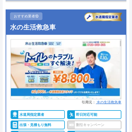
●受付時間
24時間
●定休日
年中無休
おすすめ業者⑩
●出張見積もり
お見積り・出張費無料※ご成約に
水の生活救急車
至らない場合は出張費がかかる事
がございます
●支払い方法
現金、クレジットカード、コンビ
ニ決済、QRコード決済、ショッピ
ングローン、デビットカード決
済、銀行決済
●累計実績
依頼件数194万件以上（2023年累
計）
●保証・保険
―
引用元：
水の生活救急車
詳細は公式HPでご確認ください
水道局指定業者
即日対応可能
出張・見積もり無料
割引キャンペーン
クラシアンがおすすめの理由