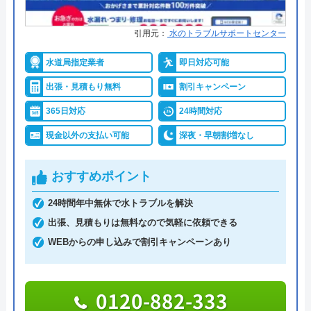
ワー13階
拠点数2270店舗と日本全国に拠点を構え、年中無休
引用元：
水のトラブルサポートセンター
対応エリア
全国
で対応をしています。日中はコールセンターにて問
い合わせ受付をしてくれるので、すぐに相談ができ
水道局指定業者
即日対応可能
水トラブルの不安もすぐに解消できます。
クラシアンのクチコミ on
出張・見積もり無料
割引キャンペーン
365日対応
24時間対応
3.9
（
105
件のクチコミ）
調整作業のみであれば8,800円～と明朗会計。問い合
※クチコミの内容について
現金以外の支払い可能
深夜・早朝割増なし
わせから見積もりまですべて無料でできるので、ま
ずは電話相談をしてみることをおすすめします。
おすすめポイント
REO
日本全国の水トラブルに対応している水の生活救急
24時間年中無休で水トラブルを解決
2 か月前
車はトイレのみならず洗面所やキッチン、お風呂な
出張、見積もりは無料なので気軽に依頼できる
どにも対応してくれる水まわりトラブル解決のスペ
WEBからの申し込みで割引キャンペーンあり
シャリストです。
新築ですが、トイレが詰まり、厚木営業所の
方に来ていただきました。｢家中の配管の高
0120-882-333
おすすめポイントとしてはこれまでの施工対応実績
圧洗浄が必要｣と言われましたが、高額で出