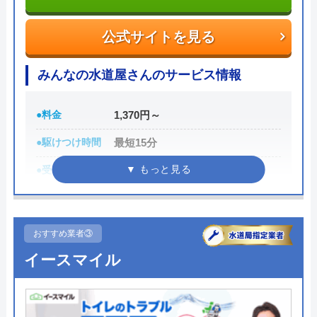
トラブルの原因や作業例などが分かりやすく記載さ
れており、依頼の際も安心できますね。候補のひと
公式サイトを見る
つにしてみてください。
みんなの水道屋さんのサービス情報
ちなみに、電話で連絡した際に「サイトを見た」と
伝えると作業料金が2,000円割引になるWEB割があ
●料金
1,370円～
りますので、相談する際は必ず電話で相談し、その
●駆けつけ時間
最短15分
際には必ず「サイトを見た」と伝えましょう。
●受付時間
24時間
まずは電話相談！
0120-221-611
●定休日
年中無休
受付時間 24時間 年中無休
●累計実績
数多くの病院メンテナンスに関わ
おすすめ業者③
っている
公式サイトを見る
イースマイル
詳細は公式HPでご確認ください
ハウスラボホームの基本情報
みんなの水道屋さんがおすすめの理由