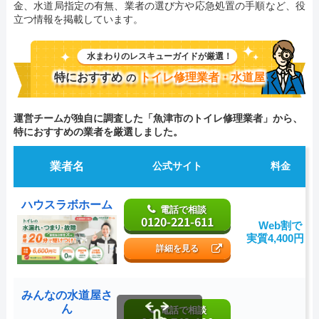
金、水道局指定の有無、業者の選び方や応急処置の手順など、役
立つ情報を掲載しています。
水まわりのレスキューガイドが厳選！
特におすすめ
トイレ修理業者・水道屋
の
運営チームが独自に調査した「魚津市のトイレ修理業者」から、
特におすすめの業者を厳選しました。
業者名
公式サイト
料金
ハウスラボホーム
電話で相談
0120-221-611
Web割で
実質4,400円～
詳細を見る
みんなの水道屋さ
ん
電話で相談