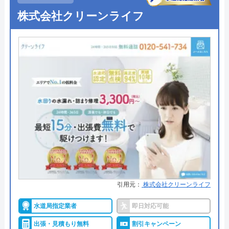
株式会社クリーンライフ
●定休日
なし（年中無休）
Googleクチコミを見る
●出張見積もり
―
●支払い方法
クレジットカード銀行振込（社員
対応時）
●累計実績
累計実績36万件
●保証・保険
―
詳細は公式HPでご確認ください
水道屋のイエローがおすすめの理由
水道屋のイエローは、水のトラブルを24時間365日
引用元：
株式会社クリーンライフ
体制で受けつけています。現場に一番近いスタッフ
を手配するので、早ければわずか10分～20分で駆け
水道局指定業者
即日対応可能
つけてくれます。累計36万件を突破する実績がある
出張・見積もり無料
割引キャンペーン