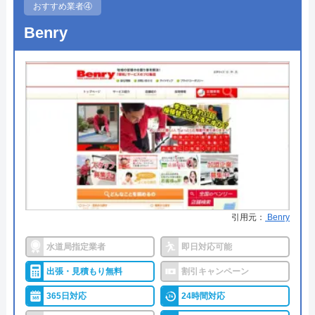
おすすめ業者④
●受付時間
24時間
Benry
●定休日
年中無休
●出張見積もり
出張・見積もり無料
●支払い方法
現金、銀行振込、モバイル、後払
い決済、クレジットカード
●累計実績
年間25万件、累計500万件の修理交
換実績
●保証・保険
工事保証12年・商品保証10年(最
大)
引用元：
Benry
詳細は公式HPでご確認ください
水道局指定業者
即日対応可能
出張・見積もり無料
割引キャンペーン
イースマイルがおすすめの理由
365日対応
24時間対応
イースマイルは対応する自治体で適切な工事ができ