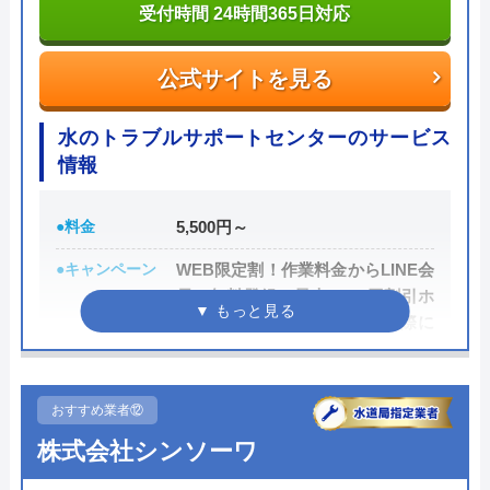
は240万件以上と豊富な実績数があり、また最短5分
受付時間 24時間365日対応
せませんでした。仕方なく自分でスッポンを
で業者を手配してくれて最短30分でスピード駆け付
使い、つまりを除去しました。高圧洗浄が本
けしてくれるところです。
公式サイトを見る
当に必要だったのかは、よく分かりませんで
した。
また、取扱いメーカーに関しても幅広いため、水ま
水のトラブルサポートセンターのサービス
わりトラブルで困った際には頼りになる業者でしょ
情報
う。
Googleクチコミを見る
●料金
5,500円～
もちろん見積もりは無料ですし、出張・キャンセル
●キャンペーン
WEB限定割！作業料金からLINE会
についても無料ですので、まずはサイトを覗いてみ
員に無料登録で最大3,000円割引ホ
てはいかがでしょうか？
ームページを見たとお電話の際に
伝えて頂いた方は、作業料金から
0120-569-365
2,000円割引!
おすすめ業者⑫
受付時間 8:00～22:00
●駆けつけ時間
最短20分
株式会社シンソーワ
●受付時間
24時間
公式サイトを見る