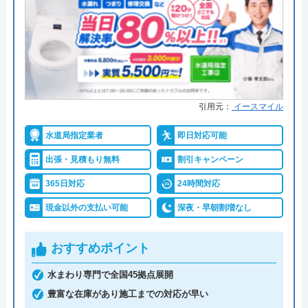
運営会社
株式会社ハウスラボ
みんなの水道屋さんは、基本料金1,370円から水道修
理を行っている水道局指定業者です。年中無休で受
代表者
勝島崇裕
け付けしており、最短15分で駆けつけてくれます。
創業・設立
2024年11月設立
病院メンテナンスにも携わっており、専門知識や技
術への信頼性が高いです。
所在地
〒113-0033
引用元：
イースマイル
東京都文京区本郷5-1-11
水道局指定業者
即日対応可能
事前見積もりを徹底しており、金額に納得してから
対応エリア
全国33拠点
作業を依頼できます。早朝・深夜の料金割増はな
出張・見積もり無料
割引キャンペーン
対応エリア詳
魚津市のトイレ水漏れ・つまり修理に
く、見積もりや出張料も無料なので、急なトラブル
365日対応
24時間対応
細
駆けつけ対応｜水道局指定業者ハウス
でも気兼ねなく相談可能です。また、見積もり時に
現金以外の支払い可能
深夜・早朝割増なし
ラボホーム
「Webを見た」と申告すると、Web割で20%割引に
なります。
おすすめポイント
支払い方法にコンビニ後払いも選べるので、急な出
水まわり専門で全国45拠点展開
費で手持ちがなくても修理が可能です。他にも、ク
豊富な在庫があり施工までの対応が早い