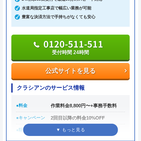
るので、忘れずに活用するようにしましょう。
かりました。
水道局指定工事店で幅広い業務が可能
豊富な決済方法で手持ちがなくても安心
0120-998-798
受付時間 24時間
0120-511-511
公式サイトを見る
受付時間 24時間
Googleクチコミを見る
ミズラックの基本情報
公式サイトを見る
運営会社
株式会社JMC
クラシアンのサービス情報
代表者
中山泰将
●料金
作業料金8,800円〜+事務手数料
所在地
〒150-0002
東京都渋谷区渋谷2-14-5
●キャンペーン
2回目以降の料金10%OFF
●駆けつけ時間
最短30分
対応エリア
日本全国