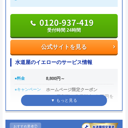
on
3.5
（
2
件のクチコミ）
0120-937-419
※クチコミの内容について
受付時間 24時間
中林剛志（リッチハイカー）
公式サイトを見る
2 年前
水道屋のイエローのサービス情報
●料金
8,800円～
●キャンペーン
ホームページ限定クーポン
1,000円割引（作業料金が1万円を
超えた場合）
●駆けつけ時間
早ければ10分～20分
●受付時間
24時間
おすすめ業者⑦