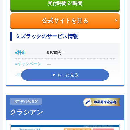
書かれている番号に電話すれば、各エリアの担当が
受付時間 24時間
対応してくれます。見積もり無料で、キャンセル料
も不要です。施工前に必ず修理内容と費用を提示
公式サイトを見る
し、施主が納得した上で修理を行います。
ミズラックのサービス情報
0120-707-053
受付時間 24時間
●料金
5,500円～
●キャンペーン
―
公式サイトを見る
●駆けつけ時間
最短30分
株式会社クリーンライフの基本情報
●受付時間
24時間
●定休日
年中無休
運営会社
株式会社クリーンライフ
おすすめ業者⑨
●出張見積もり
出張見積もり無料
クラシアン
代表者
元村祐次
●支払い方法
現金、クレジットカード、銀行振
所在地
〒564-0052
込