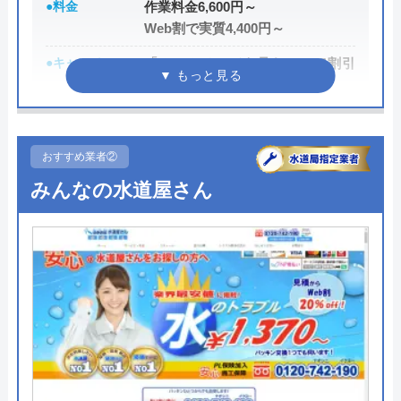
●料金
作業料金6,600円～
Web割で実質4,400円～
●キャンペーン
「ホームページを見た！」で割引
2,000円
●駆けつけ時間
最短20分
●受付時間
24時間
おすすめ業者②
みんなの水道屋さん
●定休日
年中無休
●出張見積もり
出張・見積もり無料
●支払い方法
現金、クレジットカード、コンビ
ニ後払い、QRコード決済
●累計実績
提携先は大手企業との法人契約多
数
●保証・保険
商品保証最長10年・施工保証最長5
年