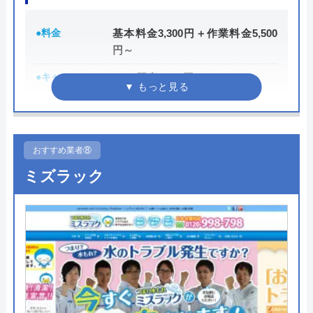
代表者
藤田 和彦
●料金
基本料金3,300円＋作業料金5,500
所在地
〒252-0142
円～
神奈川県相模原市緑区元橋本町11-33
●キャンペーン
WEB限定3,000円OFF
※10,000円以上で適用
対応エリア
全国
●駆けつけ時間
最短30分
●受付時間
24時間
おすすめ業者⑧
ミズラック
●定休日
年中無休
●出張見積もり
出張見積もり無料
●支払い方法
現金、銀行振込、クレジットカー
ド、コンビニ後払い、QR決済
●累計実績
施工実績30万件を達成
●保証・保険
修理に応じて1～3年の無料点検、