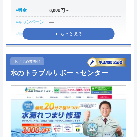
技術品質向上にも力をいれているため安心して作業
を任せることができるでしょう。
●料金
8,800円～
●キャンペーン
―
0120-511-511
●駆けつけ時間
最短30分
受付時間 24時間
●受付時間
8:00-22:00
公式サイトを見る
●定休日
年中無休
おすすめ業者⑪
●出張見積もり
出張見積もり無料
水のトラブルサポートセンター
クラシアンの基本情報
●支払い方法
現金、クレジットカード
運営会社
株式会社クラシアン
●累計実績
施工対応数240万件以上
代表者
今田健治
●保証・保険
―
創業・設立
1991年6月21日創業
詳細は公式HPでご確認ください
所在地
〒222-0033
横浜市港北区新横浜3-1-9 アリーナタ
水の生活救急車がおすすめの理由