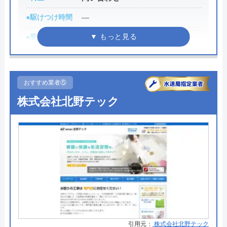
ないので、相見積もりの際は必ず相談しておきたい
●駆けつけ時間
―
業者の一つです。
イースマイルの詳細ページはこちら
●受付時間
―
まずは電話相談！
●定休日
―
0120-091-026
●累計実績
―
おすすめ業者⑤
受付時間 24時間
●保証・保険
―
株式会社北野テック
公式サイトを見る
詳細は公式HPでご確認ください
イースマイルの基本情報
Benryがおすすめの理由
運営会社
株式会社イースマイル
Benry（ベンリー）は、自宅で発生したさまざまな
困りごとを相談できる業者です。具体的な料金を知
代表者
島村禮孝
りたい場合は、問い合わせが必要です。見積もりは
創業・設立
1992年6月1日創立
無料であり、料金や内容に納得できない場合はキャ
ンセルしても構いません。その場合、料金は発生し
引用元：
株式会社北野テック