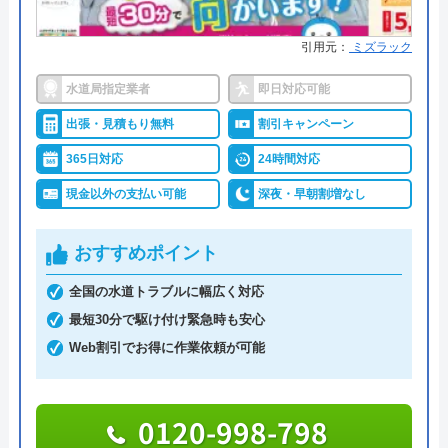
無料保証を用意
引用元：
ミズラック
詳細は公式HPでご確認ください
水道局指定業者
即日対応可能
株式会社クリーンライフがおすすめの理由
出張・見積もり無料
割引キャンペーン
クリーンライフは年中無休で、最短30分駆けつけ、
365日対応
24時間対応
休日・深夜も出張費無料などのサービスを売りにし
現金以外の支払い可能
深夜・早朝割増なし
ています。
おすすめポイント
指定給水装置工事事業者（水道局指定工事店）で下
請けに依頼することなく自社でしっかりと教育や研
全国の水道トラブルに幅広く対応
修を受けた有資格者のスタッフが対応してくれるの
最短30分で駆け付け緊急時も安心
で安心です。
Web割引でお得に作業依頼が可能
また、見積もり時や施工後などにトラブルが起こっ
0120-998-798
た場合には、スタッフから渡されている名刺の裏に