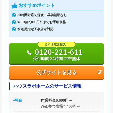
おすすめポイント
土日祝日・深夜早朝含む24時間365日、いつ相談し
24時間対応で深夜・早朝割増なし
ても割増料金がかからず、作業が始まるまでは一切
WEB割2,000円引きでお手頃価格
費用がかからないかなり信頼できる業者です。
水道局指定工事店が対応
実績も豊富で、スタッフの研修にも力を入れている
まずは電話相談！
ため技術力はもちろん接客もよく、トイレや排水
0120-221-611
管、給湯器や蛇口の修理交換まで水回りのことなら
受付時間 24時間 年中無休
何でも相談できます。
公式サイトを見る
電話で「ホームページを見た」と伝えるだけで3,000
円割引なので、相談する際は電話で相談し、忘れず
ハウスラボホームのサービス情報
に伝えるようにしましょう。
●料金
作業料金6,600円～
ちなみに、依頼せずとも見積もりにはお金はかから
Web割で実質4,400円～
ないので、相見積もりの際は必ず相談しておきたい