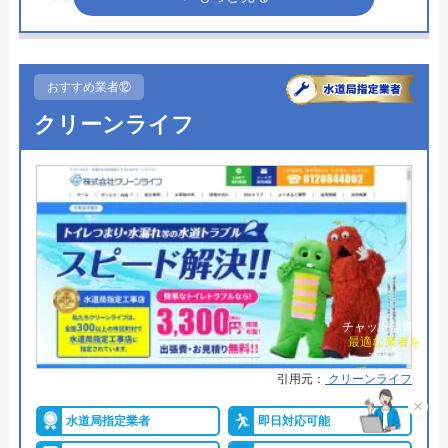
所在地
〒450-6319
●受付時間
24時間
愛知県名古屋市中村区名駅1-1-1 JPタ
●定休日
年中無休
ワー名古屋19F
おすすめ業者⑫
●出張見積もり
出張見積もり無料
対応エリア
全国
クリーンライフ
●支払い方法
現金、クレジットカード、銀行振
込
水110番のクチコミ on
●累計実績
―
●保証・保険
無料保証あり
4.2
（
838
件のクチコミ）
※クチコミの内容について
詳細は公式HPでご確認ください
チャット診断で
ミズラックがおすすめの理由
最適な業者を
マイ箸毎日外食ボーイ
ご提案
引用元：
クリーンライフ
2 か月前
ミズラックは全国の水道トラブルに対応している水
×
道修理業者です。
水道局指定業者
即日対応可能