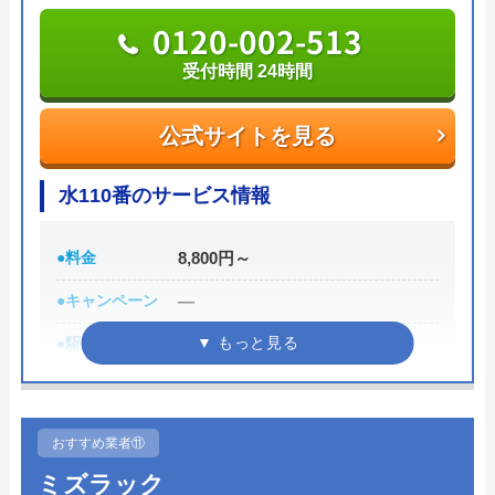
いかがでしょうか。
0120-002-513
受付時間 24時間
0120-776-044
受付時間 24時間
公式サイトを見る
公式サイトを見る
水110番のサービス情報
街角水道工事相談所の基本情報
●料金
8,800円～
運営会社
トラベルブック株式会社
●キャンペーン
―
●駆けつけ時間
最短30分
代表者
長田龍
●受付時間
24時間
創業・設立
2014年5月
●定休日
年中無休
所在地
〒102-0074
おすすめ業者⑪
東京都千代田区九段南2-4-11 パシフィ
●出張見積もり
出張見積もり無料
ミズラック
ックスクエア九段南9F