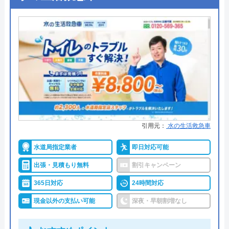
株式会社近畿住設がおすすめの理由
2.3
（
15
件のクチコミ）
株式会社近畿住設は水漏れ修理、水回り設備リフォ
※クチコミの内容について
ームの専門店です、本社のある和歌山県和歌山市を
中心に、和歌山県の広域と大阪府の一部地域を対応
per
エリアとして営業しています。施工店ならではの視
2 年前
点で、お客様に対して的確なアドバイスやサービス
を提供している点が魅力的です。料金については、
作業費+部品代に出張費が加算される料金システム
引用元：
水の生活救急車
まともじゃない会社。取引したら絶対に後悔
になっています。出張費は和歌山市との距離によっ
水道局指定業者
即日対応可能
します。
て変動します。LINEで写真を送ると簡単に見積もり
出張・見積もり無料
割引キャンペーン
を取得できるので、費用が気になる方はぜひご利用
ください、
365日対応
24時間対応
現金以外の支払い可能
深夜・早朝割増なし
073-471-6685