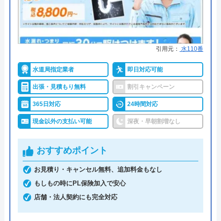
詳細は公式HPでご確認ください
代表者
楯広長
所在地
〒460-0008
街角水道工事相談所がおすすめの理由
引用元：
水110番
名古屋市中区栄1丁目14-15
街角水道工事相談所は全国に対応しているトイレ修
水道局指定業者
即日対応可能
対応エリア
全国（一部地域を除く）
理業者です。給水装置工事主任技術者の資格を保有
出張・見積もり無料
割引キャンペーン
したスタッフが最短30分で駆けつけてくれ、しっか
りと修理を行なってくれます。
365日対応
24時間対応
明瞭会計であるため、工事前の見積もり金額から増
現金以外の支払い可能
深夜・早朝割増なし
えることはありません。ちなみに簡単な水漏れ等は
5,800円～から対応してくれます。
おすすめポイント
支払い方法は現金以外にも銀行振込・クレジットカ
お見積り・キャンセル無料、追加料金もなし
ード・コンビニ決済から選べるため緊急トラブル時
もしもの時にPL保険加入で安心
でも安心です。
店舗・法人契約にも完全対応
出張費・見積もり料も無料で、24時間電話で相談を
受け付けているので、気軽に見積依頼をしてみては