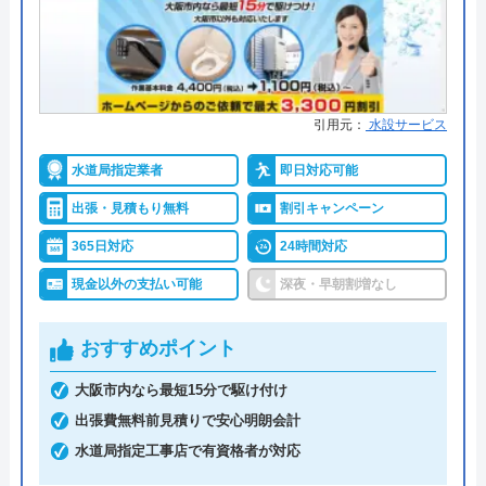
理を行っている水道局指定業者です。年中無休で受
代表者
勝島崇裕
け付けしており、最短15分で駆けつけてくれます。
創業・設立
2024年11月設立
病院メンテナンスにも携わっており、専門知識や技
術への信頼性が高いです。
所在地
〒113-0033
東京都文京区本郷5-1-11
引用元：
水設サービス
事前見積もりを徹底しており、金額に納得してから
対応エリア
全国33拠点
水道局指定業者
即日対応可能
作業を依頼できます。早朝・深夜の料金割増はな
出張・見積もり無料
割引キャンペーン
く、見積もりや出張料も無料なので、急なトラブル
でも気兼ねなく相談可能です。また、見積もり時に
365日対応
24時間対応
「Webを見た」と申告すると、Web割で20%割引に
現金以外の支払い可能
深夜・早朝割増なし
なります。
おすすめポイント
支払い方法にコンビニ後払いも選べるので、急な出
大阪市内なら最短15分で駆け付け
費で手持ちがなくても修理が可能です。他にも、ク
出張費無料前見積りで安心明朗会計
レジットカード払いや楽天ペイも利用でき、都合の
水道局指定工事店で有資格者が対応
良い方法で支払えます。