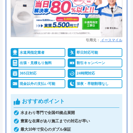
引用元：
イースマイル
水道局指定業者
即日対応可能
出張・見積もり無料
割引キャンペーン
365日対応
24時間対応
現金以外の支払い可能
深夜・早朝割増なし
おすすめポイント
水まわり専門で全国45拠点展開
豊富な在庫があり施工までの対応が早い
最大10年で安心のダブル保証