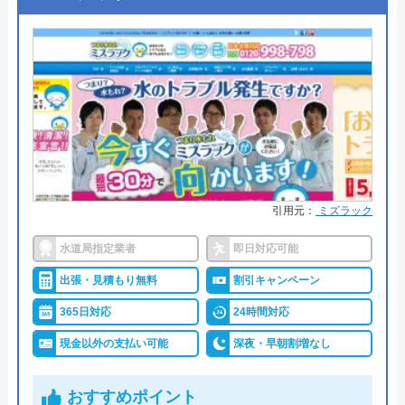
●支払い方法
現金、クレジットカード
対応エリア
全国
●累計実績
修理実績119万件
●保証・保険
―
詳細は公式HPでご確認ください
水110番がおすすめの理由
引用元：
ミズラック
水110番を運営しているサイトの累計の問い合わせ
数が398万件と、非常に多くの人から頼りにされて
水道局指定業者
即日対応可能
いる業者です。水回りに限らず約150品目のお家の
出張・見積もり無料
割引キャンペーン
トラブルに対応しておりますので、お住まいのトラ
365日対応
24時間対応
ブルならなんでも相談できます。
現金以外の支払い可能
深夜・早朝割増なし
明朗会計で、見積もり後の追加費用は一切ありませ
んので、悪徳業者によくある高額請求の被害に遭う
おすすめポイント