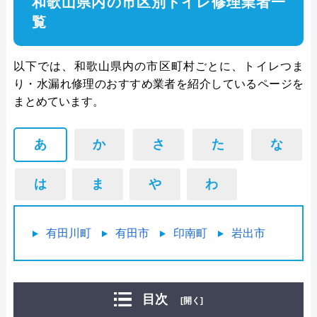
和歌山県内の市区別トイレ修理業者一
覧
以下では、和歌山県内の市区町村ごとに、トイレつま
り・水漏れ修理のおすすめ業者を紹介しているページを
まとめています。
あ
か
さ
た
な
は
ま
や
わ
有田川町
有田市
印南町
岩出市
目次
[開く]