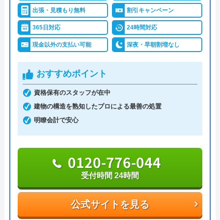
水トラブルの不安もすぐに解消できます。
出張・見積もり無料
割引キャンペーン
365日対応
24時間対応
調整作業のみであれば8,800円～と明朗会計。問い合
現金以外の支払い可能
深夜・早朝割増なし
わせから見積もりまですべて無料でできるので、ま
ずは電話相談をしてみることをおすすめします。
おすすめポイント
日本全国の水トラブルに対応している水の生活救急
資格保有のスタッフが在中
車はトイレのみならず洗面所やキッチン、お風呂な
建物の構造を熟知したプロによる最善の処置
どにも対応してくれる水まわりトラブル解決のスペ
明瞭会計で安心
シャリストです。
0120-776-044
おすすめポイントとしてはこれまでの施工対応実績
は240万件以上と豊富な実績数があり、また最短5分
受付時間 24時間
で業者を手配してくれて最短30分でスピード駆け付
けしてくれるところです。
公式サイトを見る