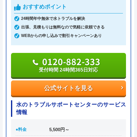
県・和歌山県なども含まれています。
おすすめポイント
24時間年中無休で水トラブルを解決
電話相談から最短15分の駆けつけを可能としてお
出張、見積もりは無料なので気軽に依頼できる
り、年中無休で時間外にも対応しています。
WEBからの申し込みで割引キャンペーンあり
見積もり・出張費は無料なので、作業後に思わぬ出
費が生じる心配もありません。
0120-882-333
受付時間 24時間365日対応
0120-74-6344
受付時間 8:00～21:00
公式サイトを見る
公式サイトを見る
水のトラブルサポートセンターのサービス
情報
水設サービスの基本情報
●料金
5,500円～
運営会社
水設サービス