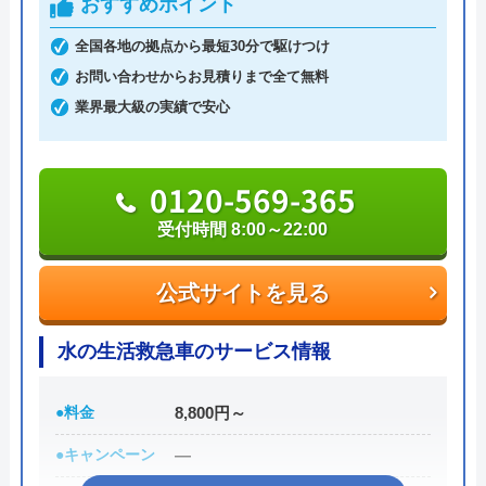
おすすめポイント
全国各地の拠点から最短30分で駆けつけ
Googleクチコミを見る
公式サイトを見る
お問い合わせからお見積りまで全て無料
業界最大級の実績で安心
株式会社近畿住設のクチコミ on
0120-569-365
5
（
3
件のクチコミ）
受付時間 8:00～22:00
※クチコミの内容について
公式サイトを見る
Y K
3 週間前
水の生活救急車のサービス情報
●料金
8,800円～
簡易水洗トイレの便器とトイレファンの交換
●キャンペーン
―
工事でお世話になりました。 迅速に対応し