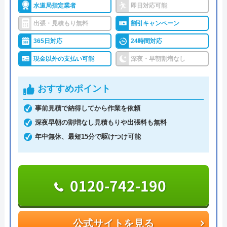
大阪府大阪市中央区瓦屋町3丁目7-3 イ
水道局指定業者
即日対応可能
ハウスラボホームがおすすめの理由
ースマイルビル
出張・見積もり無料
割引キャンペーン
ハウスラボホームは全国各地に拠点を構えている水
対応エリア
39都道府県
365日対応
24時間対応
道修理業者です。トイレ、キッチン、浴室などの水
現金以外の支払い可能
深夜・早朝割増なし
まわりトラブル全般に対応しており、作業料金が
イースマイルのクチコミ on
6,600円からとお手頃価格で提供をしています。
おすすめポイント
万が一、水まわりに問題が発生した場合は、最短20
事前見積で納得してから作業を依頼
4.1
（
198
件のクチコミ）
分でお客様の元にスタッフが駆けつけます。出張見
深夜早朝の割増なし見積もりや出張料も無料
※クチコミの内容について
積もりキャンセルは0円、深夜早朝でも割増料金は
年中無休、最短15分で駆けつけ可能
一切ありません。業務や知識の習得のために厳しい
りえP
自社研修を実施しているため、技術には問題ないよ
2 か月前
うです。
0120-742-190
トラブルの原因や作業例などが分かりやすく記載さ
トイレが詰まって本当に困っていましたが、
れており、依頼の際も安心できますね。候補のひと
公式サイトを見る