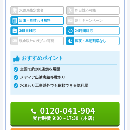
詳細は公式HPでご確認ください
水道局指定業者
即日対応可能
出張・見積もり無料
割引キャンペーン
水のトラブルサポートセンターがおすすめ
とても丁寧に要望を聞いていただき、作業も
365日対応
24時間対応
の理由
迅速に行っていただきました。 素晴らしい
現金以外の支払い可能
深夜・早朝割増なし
サービスを提供される方で、すべての方にお
水のトラブルサポートセンターは、24時間365日年
すすめします！
中無休で営業しています。受付は電話、Web(フォー
おすすめポイント
ム、チャット)にて対応しています。Webからの見積
依頼は翌日以降の予約となっているため、お急ぎの
全国で約200店舗を展開
方は電話にてご連絡ください。Webから依頼した場
メディア出演実績多数あり
合は送信完了のメールが届き、これが予約完了を意
水まわり工事以外でも依頼できる便利屋
味しています。
Googleクチコミを見る
0120-041-904
作業時間は3時間単位での予約が可能で、作業当日
は訪問の1～2時間前に連絡があるのでご安心くださ
受付時間 9:00～17:30（本店）
い。蛇口交換の場合の料金は、基本料金5,500円、作