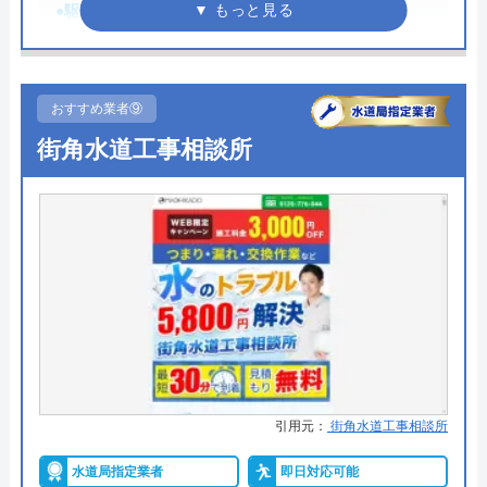
●駆けつけ時間
最短30分
てくださり助かりました！ ありがとうござ
いました。
●受付時間
8:00-22:00
●定休日
年中無休
おすすめ業者⑨
●出張見積もり
出張見積もり無料
街角水道工事相談所
●支払い方法
現金、クレジットカード
Googleクチコミを見る
●累計実績
施工対応数240万件以上
●保証・保険
―
詳細は公式HPでご確認ください
水の生活救急車がおすすめの理由
拠点数2270店舗と日本全国に拠点を構え、年中無休
引用元：
街角水道工事相談所
で対応をしています。日中はコールセンターにて問
水道局指定業者
即日対応可能
い合わせ受付をしてくれるので、すぐに相談ができ