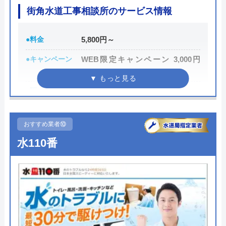
また、取扱いメーカーに関しても幅広いため、水ま
街角水道工事相談所のサービス情報
わりトラブルで困った際には頼りになる業者でしょ
う。
●料金
5,800円～
●キャンペーン
WEB限定キャンペーン 3,000円
もちろん見積もりは無料ですし、出張・キャンセル
OFF
についても無料ですので、まずはサイトを覗いてみ
●駆けつけ時間
最短30分
てはいかがでしょうか？
●受付時間
24時間
0120-569-365
おすすめ業者⑩
●定休日
年中無休
受付時間 8:00～22:00
水110番
●出張見積もり
出張・見積無料
公式サイトを見る
●支払い方法
現金・銀行振込・クレジットカー
ド・コンビニ払い
水の生活救急車の基本情報
●累計実績
―
●保証・保険
PL保険加入
運営会社
株式会社生活救急車