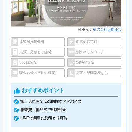
Benry（ベンリー）は、自宅で発生したさまざまな
創業・設立
2004年3月創業
困りごとを相談できる業者です。具体的な料金を知
所在地
〒540-0012
りたい場合は、問い合わせが必要です。見積もりは
大阪府大阪市中央区谷町2-4-3 アイエ
無料であり、料金や内容に納得できない場合はキャ
引用元：
株式会社近畿住設
スビル9F
ンセルしても構いません。その場合、料金は発生し
水道局指定業者
即日対応可能
対応エリア
36都道府県
ないため安心です。
出張・見積もり無料
割引キャンペーン
深夜や早朝にも対応していますが、追加料金が発生
365日対応
24時間対応
水のトラブルサポートセンターのクチコミ
する可能性があります。また、支払い方法は基本的
現金以外の支払い可能
深夜・早朝割増なし
on
に現金払いであるため、依頼する際は手元に現金を
用意しておく必要があります。
おすすめポイント
4
（
123
件のクチコミ）
施工店ならではの的確なアドバイス
全国で幅広い依頼に対応しており、実績も豊富な業
※クチコミの内容について
作業費＋部品代で明瞭料金
者です。
LINEで簡単に見積もり可能
金城藍子
0120-041-904
3 か月前