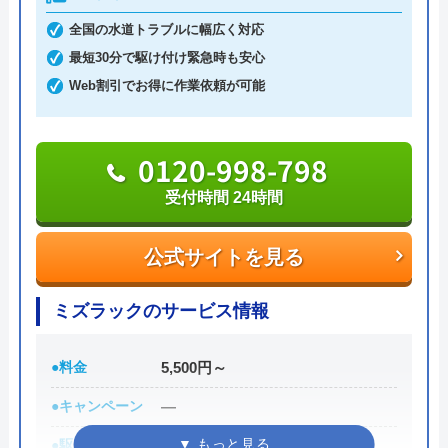
ことはないでしょう。また、何かあったときに使え
全国の水道トラブルに幅広く対応
るクーリングオフを採用しているところも安心で
最短30分で駆け付け緊急時も安心
す。見積もり・キャンセル料は無料ですし、相見積
Web割引でお得に作業依頼が可能
もりをする際にも利用したい業者です。
0120-002-513
0120-998-798
受付時間 24時間
受付時間 24時間
公式サイトを見る
公式サイトを見る
水110番の基本情報
ミズラックのサービス情報
運営会社
シェアリングテクノロジー株式会社
●料金
5,500円～
代表者
森吉寛裕
●キャンペーン
―
創業・設立
2006年11月設立
●駆けつけ時間
最短30分