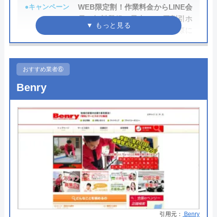
●キャンペーン
WEB限定割！作業料金からLINE会
代表者
吉武智裕
員に無料登録で最大3,000円割引ホ
ームページを見たとお電話の際に
所在地
〒533-0013
伝えて頂いた方は、作業料金から
大阪府大阪市東淀川区豊里7丁目11-
2,000円割引!
10-602
おすすめ業者⑥
●駆けつけ時間
最短20分
対応エリア
大阪府、兵庫県、京都府、奈良県、和
Benry
歌山県
●受付時間
24時間
●定休日
年中無休
水設サービスのクチコミ on
●出張見積もり
出張見積もり無料
●支払い方法
現金、クレジットカード、コンビ
ニ後払い、QRコード決済
5
（
16
件のクチコミ）
※クチコミの内容について
●累計実績
累計対応件数100万件以上
●保証・保険
PL保険加入1年～5年の無料保証制
Ryoma Kobayashi
度クーリング・オフ制度
引用元：
Benry
2 か月前