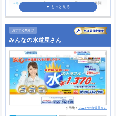
●キャンペーン
「ホームページを見た！」で割引
業者の一つです。
2,000円
イースマイルの詳細ページはこちら
●駆けつけ時間
最短20分
まずは電話相談！
0120-091-026
●受付時間
24時間
おすすめ業者③
受付時間 24時間
みんなの水道屋さん
●定休日
年中無休
●出張見積もり
出張・見積もり無料
公式サイトを見る
●支払い方法
現金、クレジットカード、コンビ
ニ後払い、QRコード決済
イースマイルの基本情報
●累計実績
提携先は大手企業との法人契約多
運営会社
株式会社イースマイル
数
代表者
島村禮孝
●保証・保険
商品保証最長10年・施工保証最長5
年
創業・設立
1992年6月1日創立
引用元：
みんなの水道屋さん
詳細は公式HPでご確認ください
所在地
〒542-0066