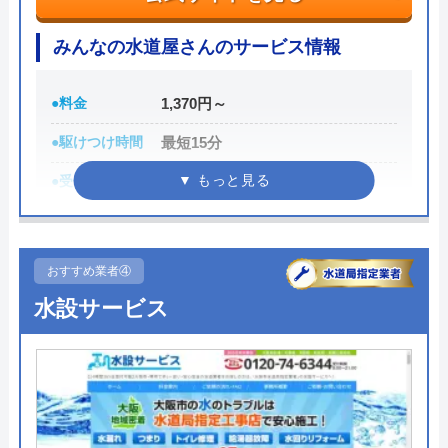
イースマイルさんに依頼して大正解でした！
つにしてみてください。
連絡後すぐに駆けつけてくださり、あっとい
みんなの水道屋さんのサービス情報
う間に解決。スタッフの方も非常に丁寧で、
ちなみに、電話で連絡した際に「サイトを見た」と
安心して任せられました。これでまた快適に
伝えると作業料金が2,000円割引になるWEB割があ
●料金
1,370円～
使えます。迅速な対応に心から感謝します！
りますので、相談する際は必ず電話で相談し、その
●駆けつけ時間
最短15分
際には必ず「サイトを見た」と伝えましょう。
●受付時間
24時間
まずは電話相談！
0120-221-611
●定休日
年中無休
Googleクチコミを見る
受付時間 24時間 年中無休
●累計実績
数多くの病院メンテナンスに関わ
おすすめ業者④
っている
公式サイトを見る
水設サービス
詳細は公式HPでご確認ください
ハウスラボホームの基本情報
みんなの水道屋さんがおすすめの理由
運営会社
株式会社ハウスラボ
みんなの水道屋さんは、基本料金1,370円から水道修