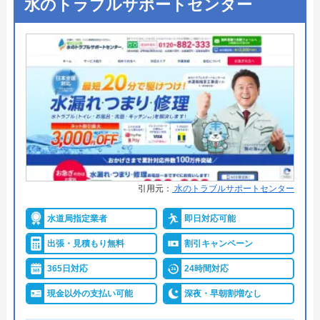
水のトラブルサポートセンター
●定休日
年中無休
●出張見積もり
見積り・出張費無料
●支払い方法
クレジットカード利用可能
●累計実績
―
●保証・保険
賠償責任保険加入最長5年の作業保
証、アフターサポート
詳細は公式HPでご確認ください
引用元：
水のトラブルサポートセンター
水設サービスがおすすめの理由
水道局指定業者
即日対応可能
出張・見積もり無料
割引キャンペーン
水設サービスは、大阪市・堺市で水道局指定工事店
として認定を受けた水道修理専門の業者です。
365日対応
24時間対応
現金以外の支払い可能
深夜・早朝割増なし
対応エリアには大阪府の他、兵庫県・京都府・奈良