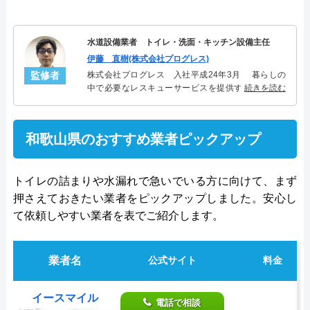
水道設備業者 トイレ・洗面・キッチン設備主任
伊藤 直樹(株式会社プログレス)
監修者
株式会社プログレス 入社平成24年3月 暮らしの
中で必要なレスキューサービスを提供する株式会社
続きを読む
プログレスにてトイレ・洗面・キッチン周りの設備
主任を担当。水回り業務に8年従事し、累計3000件の
トイレ・洗面・キッチン関連のトラブルを解決。多
和歌山県のおすすめ業者ピックアップ
くのお客様に信頼される「トイレ・洗面・キッチ
ン」のスペシャリスト。
トイレの詰まりや水漏れで急いでいる方に向けて、まず
押さえておきたい業者をピックアップしました。安心し
て依頼しやすい業者を表でご紹介します。
業者名
公式サイト
料金
イースマイル
電話で相談