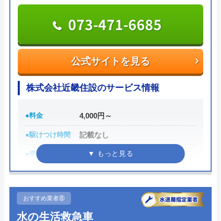
受付時間 9:00～17:30（本店）
073-471-6685
公式サイトを見る
洗面の蛇口の交換をお願いしました。初めて
の電話のときから丁寧に相談に乗ってくださ
公式サイトを見る
Benryの基本情報
り、安心して工事をお願いできました。 保
障やアフターフォローもしっかりしているの
株式会社近畿住設のサービス情報
運営会社
株式会社ベンリーコーポレーション
も安心できる点です。 535128F 追記 台所の
創業・設立
1990年5月
水道も壊れてしまい、交換をお願いしまし
●料金
4,000円～
た。 こちらの都合に合わせて、最短で作業
5
所在地
〒452-0001
●駆けつけ時間
記載なし
してもらえるように日程を組んでいただきま
愛知県清須市西枇杷島町古城2丁目10-
した。 ありがとうございます。 またお願い
●受付時間
9:00～18:00
1
Googleクチコミを見る
したいと思います。 535131F
●定休日
日・祝日、年末年始、夏季休暇等
対応エリア
全国
●累計実績
記載なし
おすすめ業者⑧
Benryのクチコミ on
詳細は公式HPでご確認ください
水の生活救急車