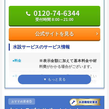
0120-742-190
0120-74-6344
受付時間 8:00～21:00
公式サイトを見る
公式サイトを見る
水設サービスのサービス情報
●料金
※表示金額に加えて基本料金や材
料費がかかる場合がございます。
●キャンペーン
「このサイトを見た」とお伝えい
ただくと2,200円引き大阪市、堺市
エリアはさらに1,100円OFF
●駆けつけ時間
最短30分
おすすめ業者⑤
●受付時間
8:00～21:00