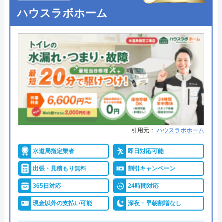
●受付時間
24時間
ハウスラボホーム
●定休日
年中無休
●出張見積もり
出張・見積もり無料
●支払い方法
現金、銀行振込、モバイル、後払
い決済、クレジットカード
●累計実績
年間25万件、累計500万件の修理交
換実績
●保証・保険
工事保証12年・商品保証10年(最
引用元：
ハウスラボホーム
大)
水道局指定業者
即日対応可能
詳細は公式HPでご確認ください
出張・見積もり無料
割引キャンペーン
イースマイルがおすすめの理由
365日対応
24時間対応
現金以外の支払い可能
深夜・早朝割増なし
イースマイルは対応する自治体で適切な工事ができ
ると認められている水道局指定業者です。