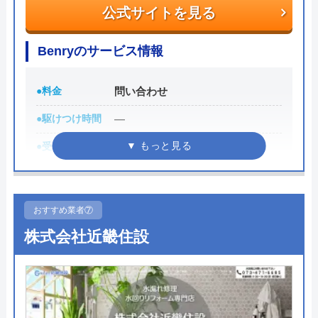
業料金8,800円～、部品代の合計となります。Web
公式サイトを見る
からの申込み、または、LINE会員登録で作業料金か
ら3,000円割引、電話にて「ホームページを見た」と
Benryのサービス情報
伝えると2,000円の割引をしているのでご活用くださ
い。
●料金
問い合わせ
●駆けつけ時間
―
0120-882-333
●受付時間
―
受付時間 24時間365日対応
●定休日
―
公式サイトを見る
●累計実績
―
おすすめ業者⑦
●保証・保険
―
株式会社近畿住設
水のトラブルサポートセンターの基本情報
詳細は公式HPでご確認ください
運営会社
株式会社シンエイ
Benryがおすすめの理由
代表者
木原朗広