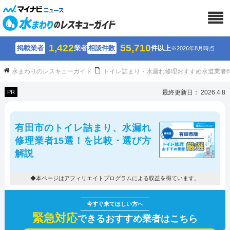
1,422
55,710
掲載業者
業者
相談件数
件以上
※2026年8月時点
水まわりのレスキューガイド
トイレ詰まり・水漏れ修理おすすめ水道業者
PR
最終更新日： 2026.4.8
有田市のトイレ詰まり、水漏れ
修理業者15選！を比較・選び方
解説
◆本ページはアフィリエイトプログラムによる収益を得ています。
緊急対応
できるおすすめ業者はこちら