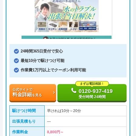
24時間365日受付で安心
最短10分で駆けつけ可能
作業費1万円以上でクーポン利用可能
まずは電話相談！
公式サイトで
0120-937-419
料金詳細
を見る
受付時間 24時間
駆けつけ時間
早ければ10分～20分
出張見積もり
―
作業料金
8,800円～