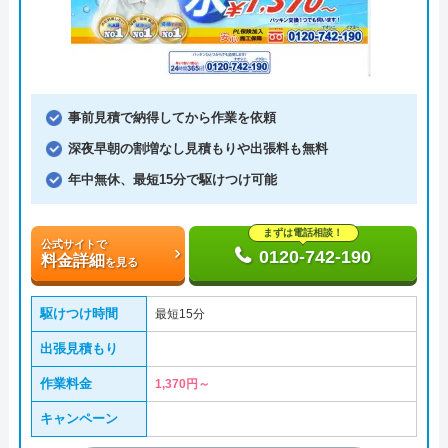
事前見積で納得してから作業を依頼
深夜早朝の割増なし見積もりや出張料も無料
年中無休、最短15分で駆けつけ可能
まずは電話相談！
公式サイトで
0120-742-190
料金詳細
を見る
駆けつけ時間
最短15分
出張見積もり
作業料金
1,370円～
キャンペーン