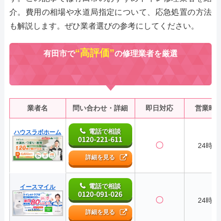
介。費用の相場や水道局指定について、応急処置の方法
も解説します。ぜひ業者選びの参考にしてください。
“高評価”
有田市で
の修理業者を厳選
業者名
問い合わせ・詳細
即日対応
営業時
電話で相談
ハウスラボホーム
0120-221-611
〇
24時間
詳細を見る
電話で相談
イースマイル
0120-091-026
〇
24時間
詳細を見る