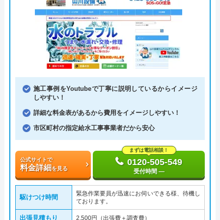
施工事例をYoutubeで丁寧に説明しているからイメージ
しやすい！
詳細な料金表があるから費用をイメージしやすい！
市区町村の指定給水工事事業者だから安心
まずは電話相談！
公式サイトで
0120-505-549
料金詳細
を見る
受付時間 ―
緊急作業要員が迅速にお伺いできる様、待機し
駆けつけ時間
ております。
出張見積もり
2,500円（出張費＋調査費）