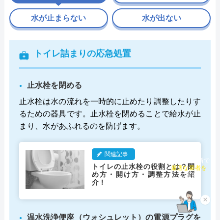
水が止まらない
水が出ない
トイレ詰まりの応急処置
止水栓を閉める
止水栓は水の流れを一時的に止めたり調整したりす
るための器具です。止水栓を閉めることで給水が止
まり、水があふれるのを防げます。
関連記事
チャット診断で
トイレの止水栓の役割とは？閉
最適な業者を
め方・開け方・調整方法を紹
ご提案
介！
×
温水洗浄便座（ウォシュレット）の電源プラグを