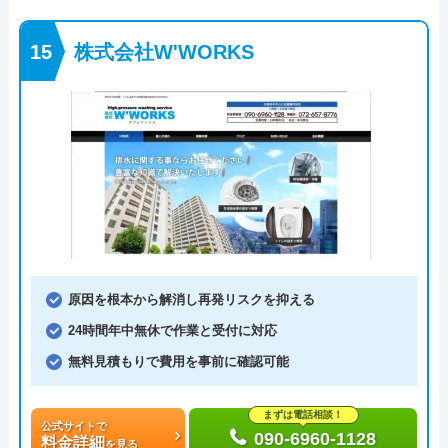
株式会社W'WORKS
原因を根本から解消し再発リスクを抑える
24時間年中無休で作業と受付に対応
無料見積もりで費用を事前に確認可能
まずは電話相談！
公式サイトで
090-6960-1128
料金詳細
を見る