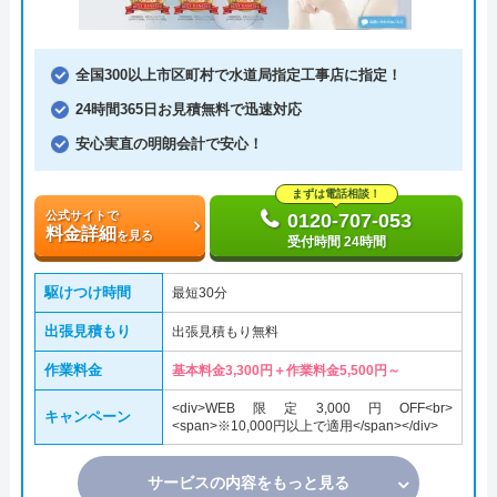
全国300以上市区町村で水道局指定工事店に指定！
24時間365日お見積無料で迅速対応
安心実直の明朗会計で安心！
まずは電話相談！
公式サイトで
0120-707-053
料金詳細
を見る
受付時間 24時間
駆けつけ時間
最短30分
出張見積もり
出張見積もり無料
作業料金
基本料金3,300円＋作業料金5,500円～
<div>WEB限定3,000円OFF<br>
キャンペーン
<span>※10,000円以上で適用</span></div>
サービスの内容をもっと見る