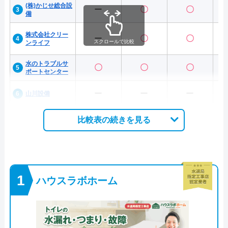
(株)かじせ総合設
ー
〇
〇
備
株式会社クリー
ー
〇
〇
スクロールで比較
ンライフ
水のトラブルサ
〇
〇
〇
ポートセンター
ー
ー
ー
山川設備
比較表の続きを見る
ハウスラボホーム