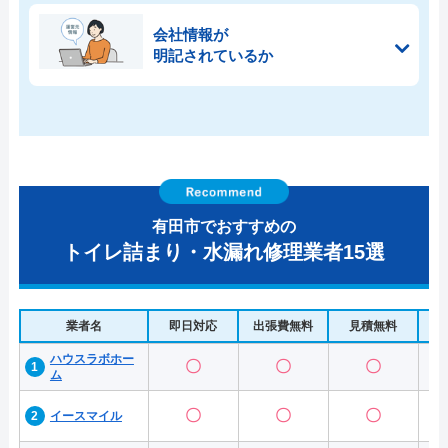
会社情報が
明記されているか
有田市でおすすめの
トイレ詰まり・水漏れ修理業者15選
業者名
即日対応
出張費無料
見積無料
水
ハウスラボホー
〇
〇
〇
ム
〇
〇
〇
イースマイル