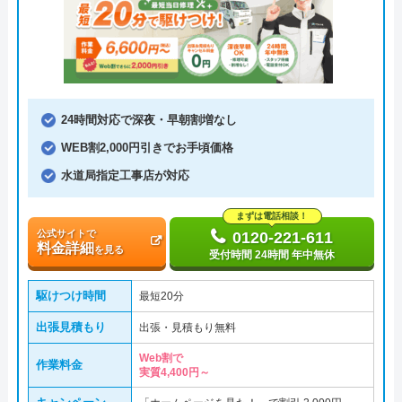
24時間対応で深夜・早朝割増なし
WEB割2,000円引きでお手頃価格
水道局指定工事店が対応
まずは電話相談！
公式サイトで
0120-221-611
料金詳細
を見る
受付時間 24時間 年中無休
駆けつけ時間
最短20分
出張見積もり
出張・見積もり無料
Web割で
作業料金
実質4,400円～