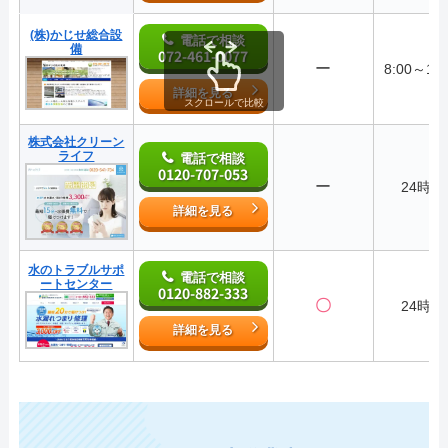
(株)かじせ総合設
電話で相談
備
072-461-0077
ー
8:00～19:
詳細を見る
スクロールで比較
株式会社クリーン
ライフ
電話で相談
0120-707-053
ー
24時間
詳細を見る
水のトラブルサポ
電話で相談
ートセンター
0120-882-333
〇
24時間
詳細を見る