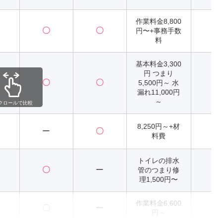
作業料金8,800
〇
〇
円〜+事務手数
2
料
基本料金3,300
円 つまり
〇
〇
5,500円～ 水
2
漏れ11,000円
～
クロールで比較
8,250円～+材
ー
〇
料費
トイレの排水
〇
ー
管のつまり修
2
理1,500円〜
作業料金6,600
〇
ー
2
円～