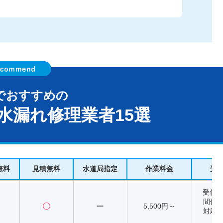
でおすすめの
水漏れ修理業者15選
無料
見積無料
水道局指定
作業料金
受
受付時
間修
〇
ー
5,500円～
対応時
～2