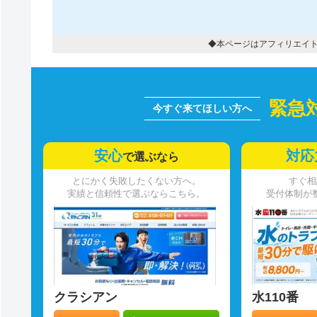
◆本ページはアフィリエイ
緊急
安心
対応
で選ぶなら
とにかく失敗したくない方へ。
すぐ相
実績と信頼性で選ぶならこちら。
受付体制が
クラシアン
水110番