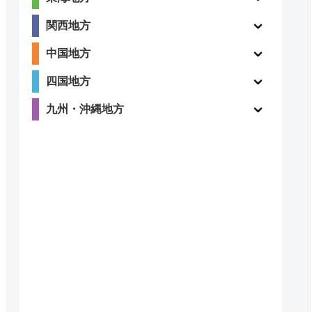
5
〇
関西地方
（53件）
中国地方
四国地方
ー
ー
九州・沖縄地方