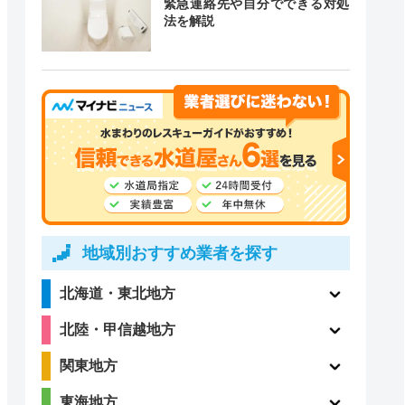
緊急連絡先や自分でできる対処
道局指定
クチコミ
法を解説
ー
ー
3.9
〇
（105件）
地域別おすすめ業者を探す
北海道・東北地方
4.8
〇
北陸・甲信越地方
（410件）
関東地方
東海地方