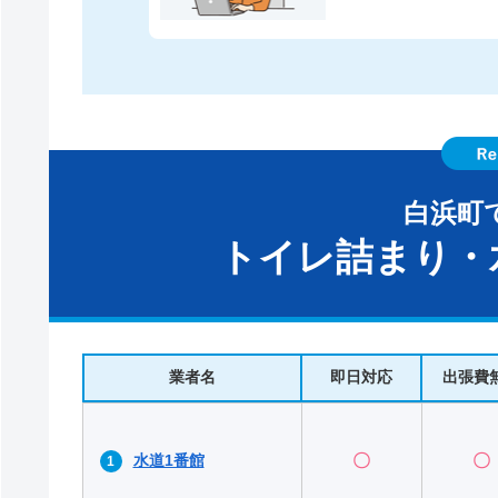
白浜町
トイレ詰まり・
業者名
即日対応
出張費
水道1番館
〇
〇