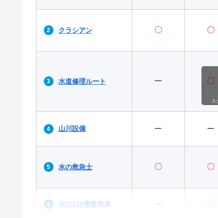
〇
〇
クラシアン
ー
〇
水道修理ルート
ス
山川設備
ー
ー
〇
〇
水の救急士
水の110番救急車
ー
〇