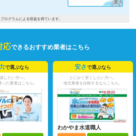
トプログラムによる収益を得ています。
対応
できるおすすめ業者はこちら
力
安さ
で選ぶなら
で選ぶなら
談したい方へ。
とにかく安くしたい方へ。
整った業者はこちら。
地元業者を比較するならこちら。
わかやま水道職人