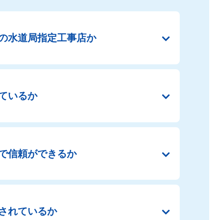
の
水道局指定工事店か
ているか
で
信頼ができるか
されているか