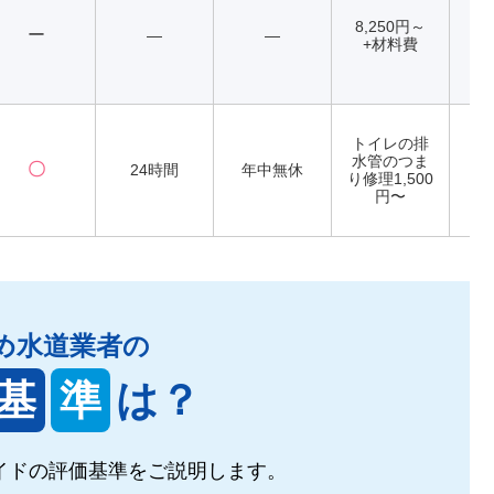
8,250円～
ー
―
―
+材料費
トイレの排
水管のつま
〇
24時間
年中無休
り修理1,500
円〜
め水道業者の
基
準
は？
イドの
評価基準をご説明します。