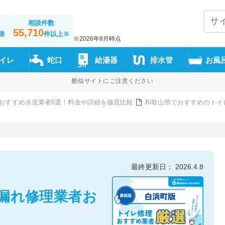
相談件数
55,710
者
件以上
※
※2026年8月時点
イレ
蛇口
給湯器
排水管
お風
酷似サイトにご注意ください
おすすめ水道業者6選！料金や詳細を徹底比較
和歌山県でおすすめのトイ
最終更新日： 2026.4.8
漏れ修理業者お