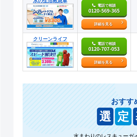
水の生活救急車
電話で相談
0120-569-365
詳細を見る
クリーンライフ
電話で相談
0120-707-053
詳細を見る
おすす
選
定
水まわりのレスキューガ