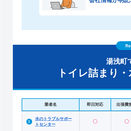
湯浅町
トイレ詰まり・
業者名
即日対応
出張費
水のトラブルサポー
〇
〇
トセンター