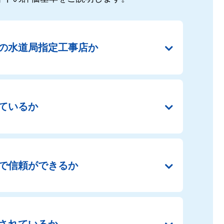
の
水道局指定工事店か
ているか
で
信頼ができるか
されているか