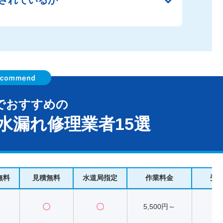
でおすすめの
水漏れ修理業者15選
無料
見積無料
水道局指定
作業料金
受
〇
〇
5,500円～
2