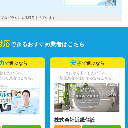
トプログラムによる収益を得ています。
対応
できるおすすめ業者はこちら
力
安さ
で選ぶなら
で選ぶなら
談したい方へ。
とにかく安くしたい方へ。
整った業者はこちら。
地元業者を比較するならこちら。
株式会社近畿住設