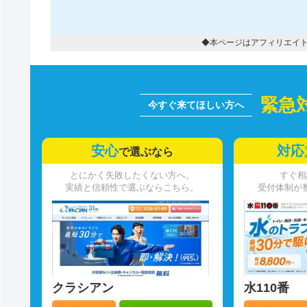
◆本ページはアフィリエイ
緊急
安心
対応
で選ぶなら
とにかく失敗したくない方へ。
すぐ相
実績と信頼性で選ぶならこちら。
受付体制が
クラシアン
水110番