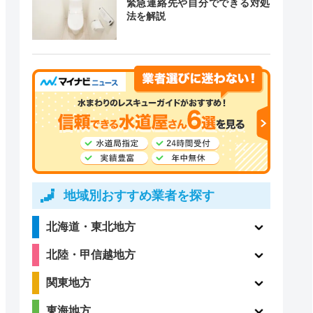
緊急連絡先や自分でできる対処
道局指定
クチコミ
法を解説
4
〇
（123件）
5
ー
（3件）
地域別おすすめ業者を探す
北海道・東北地方
3.9
北陸・甲信越地方
〇
（105件）
関東地方
東海地方