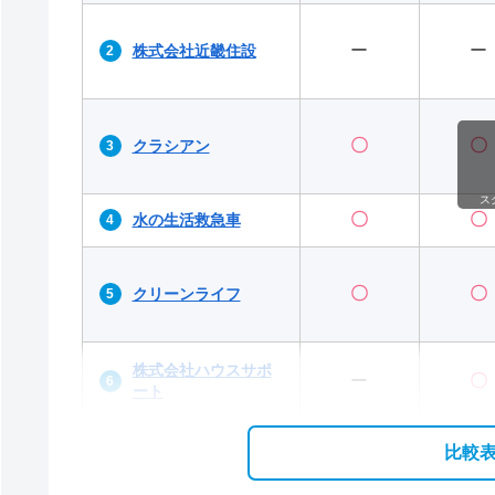
ー
ー
株式会社近畿住設
〇
〇
クラシアン
ス
〇
〇
水の生活救急車
〇
〇
クリーンライフ
株式会社ハウスサポ
ー
〇
ート
比較