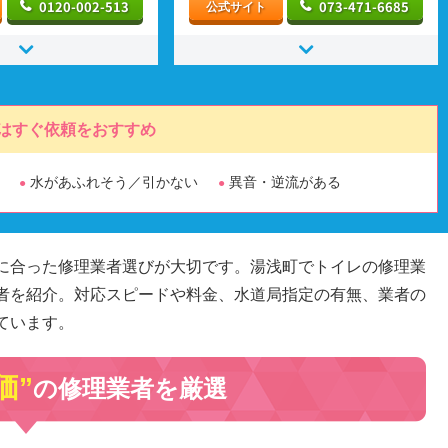
0120-002-513
073-471-6685
公式サイト
はすぐ依頼をおすすめ
水があふれそう／引かない
異音・逆流がある
に合った修理業者選びが大切です。湯浅町でトイレの修理業
者を紹介。対応スピードや料金、水道局指定の有無、業者の
ています。
価”
の修理業者を厳選