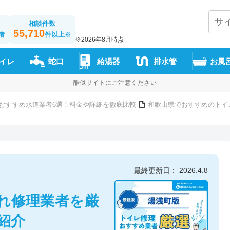
相談件数
55,710
者
件以上
※
※2026年8月時点
イレ
蛇口
給湯器
排水管
お風
酷似サイトにご注意ください
おすすめ水道業者6選！料金や詳細を徹底比較
和歌山県でおすすめのトイ
最終更新日： 2026.4.8
れ修理業者を厳
紹介