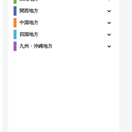
関西地方
〇
ー
中国地方
四国地方
4.8
九州・沖縄地方
〇
（410件）