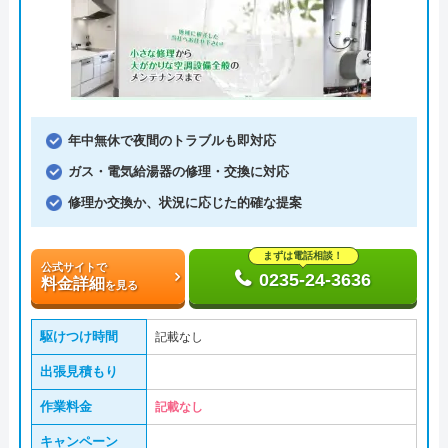
年中無休で夜間のトラブルも即対応
ガス・電気給湯器の修理・交換に対応
修理か交換か、状況に応じた的確な提案
まずは電話相談！
公式サイトで
0235-24-3636
料金詳細
を見る
駆けつけ時間
記載なし
出張見積もり
作業料金
記載なし
キャンペーン