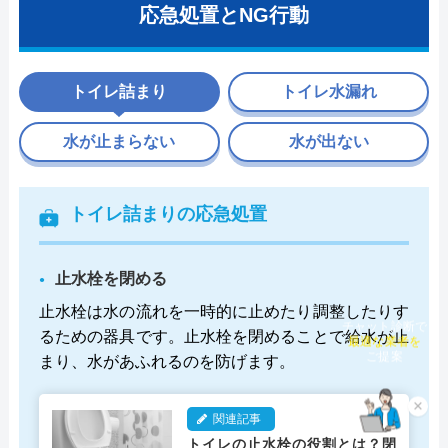
応急処置とNG行動
トイレ詰まり
トイレ水漏れ
水が止まらない
水が出ない
トイレ詰まりの応急処置
止水栓を閉める
止水栓は水の流れを一時的に止めたり調整したりす
チャット診断で
るための器具です。止水栓を閉めることで給水が止
最適な業者を
まり、水があふれるのを防げます。
ご提案
×
関連記事
トイレの止水栓の役割とは？閉