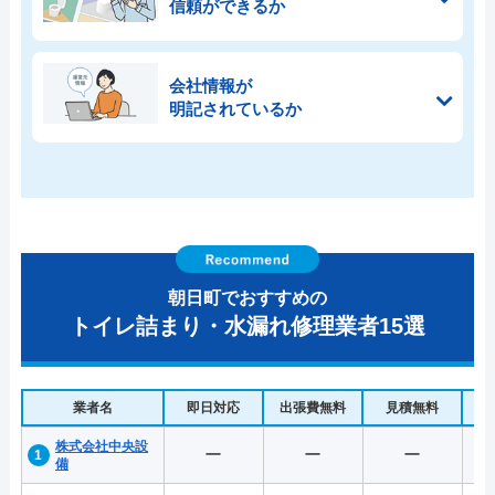
信頼ができるか
会社情報が
明記されているか
朝日町でおすすめの
トイレ詰まり・水漏れ修理業者15選
業者名
即日対応
出張費無料
見積無料
水
株式会社中央設
ー
ー
ー
備