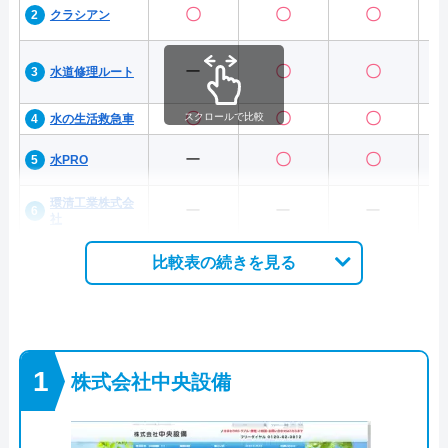
〇
〇
〇
クラシアン
ー
〇
〇
水道修理ルート
〇
〇
〇
スクロールで比較
水の生活救急車
ー
〇
〇
水PRO
環清工業株式会
ー
ー
ー
社
比較表の続きを見る
株式会社中央設備