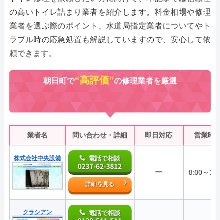
の高いトイレ詰まり業者を紹介します。料金相場や修理
業者を選ぶ際のポイント、水道局指定業者についてやト
ラブル時の応急処置も解説していますので、安心して依
頼できます。
“高評価”
朝日町で
の修理業者を厳選
業者名
問い合わせ・詳細
即日対応
営業時
株式会社中央設備
電話で相談
0237-62-3812
ー
8:00～17:
詳細を見る
クラシアン
電話で相談