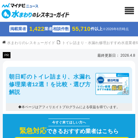
1,422
55,710
掲載業者
業者
相談件数
件以上
※2026年8月時点
水まわりのレスキューガイド
トイレ詰まり・水漏れ修理おすすめ水道業者
PR
最終更新日： 2026.4.8
朝日町のトイレ詰まり、水漏れ
修理業者12選！を比較・選び方
解説
◆本ページはアフィリエイトプログラムによる収益を得ています。
緊急対応
できるおすすめ業者はこちら