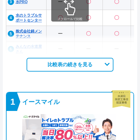
ー
〇
〇
水PRO
水のトラブルサ
〇
〇
〇
スクロールで比較
ポートセンター
株式会社錦メン
ー
〇
〇
テナンス
みんなの水道屋
ー
ー
ー
さん
比較表の続きを見る
イースマイル