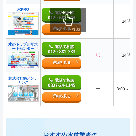
水PRO
電話で相談
0120-688-744
ー
24時間
詳細を見る
スクロールで比較
水のトラブルサポ
電話で相談
ートセンター
0120-882-333
〇
24時間
詳細を見る
株式会社錦メンテ
電話で相談
ナンス
0827-24-1145
ー
8:00～17:
詳細を見る
おすすめ水道業者の