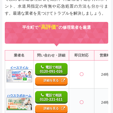
ント、水道局指定の有無や応急処置の方法も分かりま
す。最適な業者を見つけてトラブルを解決しましょう。
“高評価”
平生町で
の修理業者を厳選
業者名
問い合わせ・詳細
即日対応
営業時
電話で相談
イースマイル
0120-091-026
〇
24時間
詳細を見る
電話で相談
ハウスラボホーム
0120-221-611
〇
24時間
詳細を見る