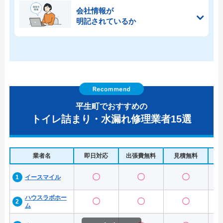
会社情報が
明記されているか
平生町でおすすめの
トイレ詰まり・水漏れ修理業者15選
業者名
即日対応
出張費無料
見積無料
水
〇
〇
〇
イースマイル
ハウスラボホー
〇
〇
〇
ム