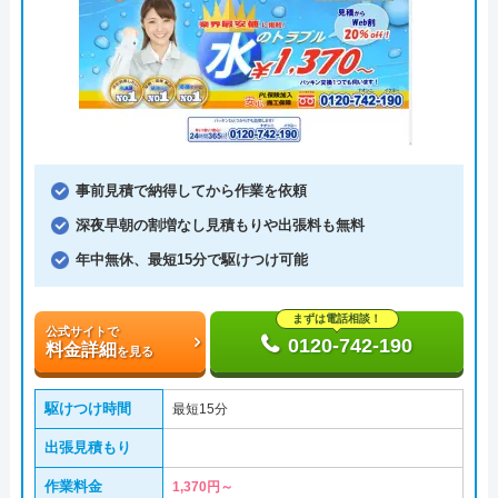
事前見積で納得してから作業を依頼
深夜早朝の割増なし見積もりや出張料も無料
年中無休、最短15分で駆けつけ可能
まずは電話相談！
公式サイトで
0120-742-190
料金詳細
を見る
駆けつけ時間
最短15分
出張見積もり
作業料金
1,370円～