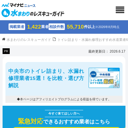
1,422
55,710
掲載業者
業者
相談件数
件以上
※2026年8月時点
水まわりのレスキューガイド
トイレ詰まり・水漏れ修理おすすめ水道業者
PR
最終更新日： 2026.6.17
中央市のトイレ詰まり、水漏れ
修理業者15選！を比較・選び方
解説
◆本ページはアフィリエイトプログラムによる収益を得ています。
緊急対応
できるおすすめ業者はこちら