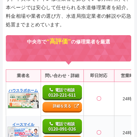
本ページでは安心して任せられる水道修理業者を紹介。
料金相場や業者の選び方、水道局指定業者の解説や応急
処置までまとめています。
“高評価”
中央市で
の修理業者を厳選
業者名
問い合わせ・詳細
即日対応
営業時
電話で相談
ハウスラボホーム
0120-221-611
〇
24時間
詳細を見る
電話で相談
イースマイル
0120-091-026
〇
24時間