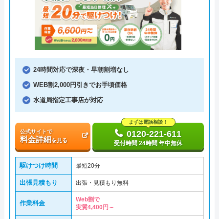
24時間対応で深夜・早朝割増なし
WEB割2,000円引きでお手頃価格
水道局指定工事店が対応
まずは電話相談！
公式サイトで
0120-221-611
料金詳細
を見る
受付時間 24時間 年中無休
駆けつけ時間
最短20分
出張見積もり
出張・見積もり無料
Web割で
作業料金
実質4,400円～