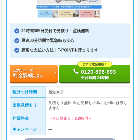
24時間365日受付で見積り・点検無料
最速30分訪問で緊急時も安心
豊富な支払い方法！T-POINTも貯まります
まずは電話相談！
公式サイトで
0120-896-893
料金詳細
を見る
受付時間 24時間
駆けつけ時間
最短30分
見積もり無料 ※お見積りの為にお伺いは致し
出張見積もり
ません
作業料金
トイレ詰まり：8,800円～
キャンペーン
―