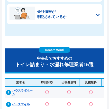
会社情報が
明記されているか
中央市でおすすめの
トイレ詰まり・水漏れ修理業者15選
業者名
即日対応
出張費無料
見積無料
水
ハウスラボホー
〇
〇
〇
ム
〇
〇
〇
イースマイル