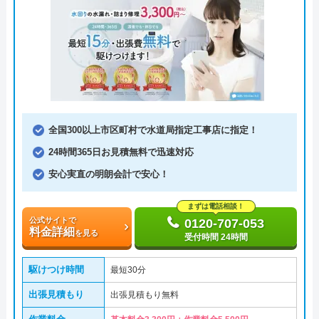
全国300以上市区町村で水道局指定工事店に指定！
24時間365日お見積無料で迅速対応
安心実直の明朗会計で安心！
まずは電話相談！
公式サイトで
0120-707-053
料金詳細
を見る
受付時間 24時間
駆けつけ時間
最短30分
出張見積もり
出張見積もり無料