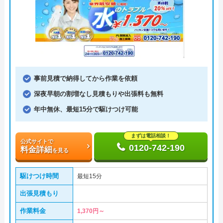
事前見積で納得してから作業を依頼
深夜早朝の割増なし見積もりや出張料も無料
年中無休、最短15分で駆けつけ可能
まずは電話相談！
公式サイトで
0120-742-190
料金詳細
を見る
駆けつけ時間
最短15分
出張見積もり
作業料金
1,370円～