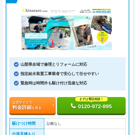
山梨県全域で修理とリフォームに対応
指定給水装置工事業者で安心して任せやすい
緊急時は時間外も駆け付け迅速な対応
まずは電話相談！
公式サイトで
0120-972-895
料金詳細
を見る
駆けつけ時間
記載なし
出張見積もり