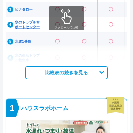
〇
〇
〇
ヒナタロー
水のトラブルサ
〇
〇
〇
ポートセンター
スクロールで比較
〇
〇
〇
水道1番館
水の生活トラブ
〇
〇
〇
ル救急車
比較表の続きを見る
ハウスラボホーム