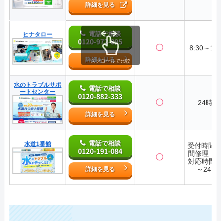
詳細を見る
電話で相談
ヒナタロー
0120-972-895
〇
8:30～18:
詳細を見る
スクロールで比較
水のトラブルサポ
電話で相談
ートセンター
0120-882-333
〇
24時間
詳細を見る
電話で相談
水道1番館
受付時間2
0120-191-084
間修理・
〇
対応時間7:
～24:0
詳細を見る