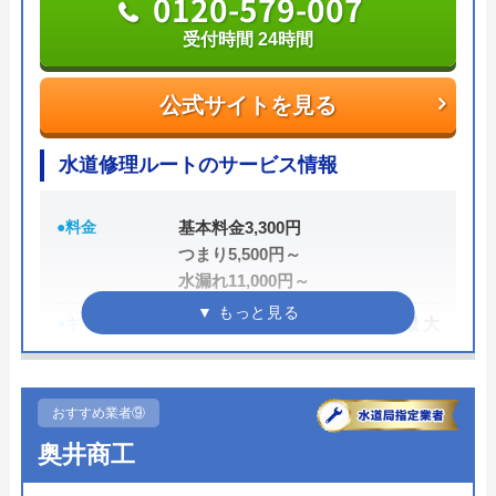
0120-579-007
支払い方法は、現金払い、銀行振込、PayPay、各種
受付時間 24時間
クレジットカード決済から選べます。Web限定の割
引サービスも行っているため、気になる方は問い合
公式サイトを見る
わせ前に公式HPへアクセスしてみましょう。
水道修理ルートのサービス情報
0120-960-358
受付時間 24時間
●料金
基本料金3,300円
つまり5,500円～
公式サイトを見る
水漏れ11,000円～
●キャンペーン
HP限定割、作業料金から最大
トイレ専門修理屋さんの基本情報
3,000円割引
運営会社
エバーリンクス株式会社
●駆けつけ時間
最短15分
おすすめ業者⑨
代表者
松本英隆
●受付時間
24時間
奥井商工
●定休日
年中無休
創業・設立
2009年10月設立