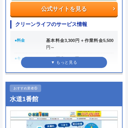
受付時間 ―
公式サイトを見る
公式サイトを見る
クリーンライフのサービス情報
熱研メンテナンスの基本情報
●料金
基本料金3,300円＋作業料金5,500
円～
運営会社
株式会社熱研メンテナンス
●キャンペーン
WEB限定3,000円OFF
代表者
三浦吉克
※10,000円以上で適用
創業・設立
昭和54年05月創業 平成2年04月設立
●駆けつけ時間
最短30分
所在地
〒401-0302
●受付時間
24時間
おすすめ業者⑥
山梨県南都留郡富士河口湖町小立5451
水道1番館
番地3
●定休日
年中無休
●出張見積もり
出張見積もり無料
熱研メンテナンスのクチコミ on
●支払い方法
現金、銀行振込、クレジットカー
ド、コンビニ後払い、QR決済