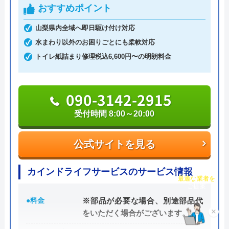
ッチンなどの蛇口や排水溝・排水口・排水管つまり
おすすめポイント
いたしました。蛇口交換が必要とのことでし
や水漏れ修理に対応。受付時間は7:00～22:00です。
た。金額は５万円以上とのことでしたが交渉
山梨県内全域へ即日駆け付け対応
365日年中無休で営業しているので、週末や祝日で
して５万円にしてもらいました。いざ工事が
水まわり以外のお困りごとにも柔軟対応
も依頼が可能です。電話を掛けると、受付から最短
終わりカードで支払おうとすると手数料が別
トイレ紙詰まり修理税込6,600円〜の明朗料金
30分で駆けつけてくれます。排水管のつまり、あふ
途いるとのことでしたので現金で支払いまし
れなど、急なトラブルが発生しても迅速に対応して
たが収入印紙が無いというので領収書に収入
くれます。
090-3142-2915
印紙無しでOKしましたが税務上問題ありで
すよね！業務受け元の指導が悪く業者に上記
受付時間 8:00～20:00
「WEBを見た」と伝えれば、料金から1,000円割引
Googleクチコミを見る
の指導をしているとすると税務署の指導・会
に。例えば排水管の修理見積は0円。排水管修理費
計検査が必要です。これ程口コミの悪い店に
公式サイトを見る
用は2,200円～。業界最安値に挑戦しているので、良
お願いした事を反省しています。店のメール
心的な価格です。
返信もありません。
チャット診断で
カインドライフサービスのサービス情報
最適な業者を
ご提案
急なトラブルで持ち合わせがないという場合でも、
●料金
※部品が必要な場合、別途部品代
クレジットカード決済、銀行支払い、コンビニでの
×
をいただく場合がございます。
支払いにも対応しているので安心してください。