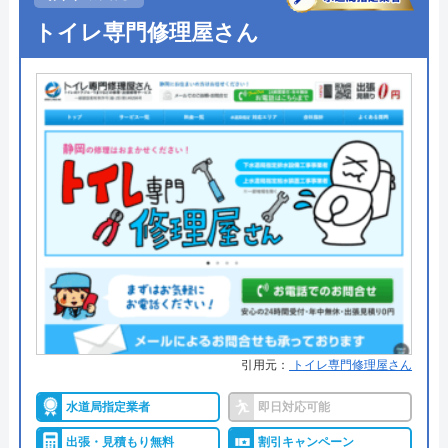
●定休日
年中無休
トイレ専門修理屋さん
代表者
元村祐次
●出張見積もり
出張見積もり無料
所在地
〒564-0052
●支払い方法
現金、銀行振込
大阪府吹田市広芝町6-10
●累計実績
お問い合わせ件数約200,000件、ご
対応エリア
全国
訪問件数約120,000件
●保証・保険
安心補償1～5年の補償
クリーンライフのクチコミ on
詳細は公式HPでご確認ください
4.8
（
410
件のクチコミ）
※クチコミの内容について
水道1番館がおすすめの理由
水道1番館は全国の水道トラブルに対応している業
者で、全国各所の最寄りの営業所から最短30分で現
うまい棒エビマヨ
引用元：
トイレ専門修理屋さん
場まで駆け付けてくれます。
2 か月前
水道局指定業者
即日対応可能
施工対応時間は7:00～24:00までと幅広く、これ以外
出張・見積もり無料
割引キャンペーン