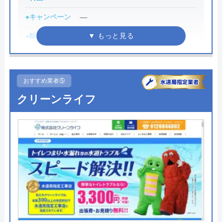
際には必ず「サイトを見た」と伝えましょう。
●キャンペーン
―
まずは電話相談！
●駆けつけ時間
―
0120-221-611
●受付時間
―
受付時間 24時間 年中無休
●定休日
―
おすすめ業者⑤
公式サイトを見る
●出張見積もり
―
クリーンライフ
ハウスラボホームの基本情報
●支払い方法
―
●累計実績
―
運営会社
株式会社ハウスラボ
●保証・保険
―
代表者
勝島崇裕
詳細は公式HPでご確認ください
創業・設立
2024年11月設立
熱研メンテナンスがおすすめの理由
所在地
〒113-0033
東京都文京区本郷5-1-11
熱研メンテナンスは排水管のつまり・水漏れなどの