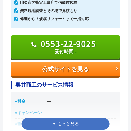
山梨市の指定工事店で信頼度抜群
います。
口コミが遅くなってしまいましたが、大変お
無料現地調査とその場で見積もり
世話になりました。 丁寧かつ親切でわかり
修理から大規模リフォームまで一括対応
相談の受付は24時間体制かつ365日対応しており、
やすい説明をしてくれて安心してお任せでき
相談から出張・見積もりまでの費用は発生しませ
ました。衛生面で、作業前に手洗いをお願い
ん。
0553-22-9025
しても心良く受けて頂きました。またよろし
さらに最短15分での駆けつけで非常にスピーディな
くお願いします。
受付時間 -
対応を強みとしており、安心かつ心強い業者でもあ
ります。
公式サイトを見る
Googleクチコミを見る
創業21年の中で累計100万件以上もの相談実績を持
奥井商工のサービス情報
っており、豊富な経験に基づく高い技術力で高品質
なサービスを提供してくれます。
●料金
―
0120-579-007
●キャンペーン
―
受付時間 24時間
●駆けつけ時間
―