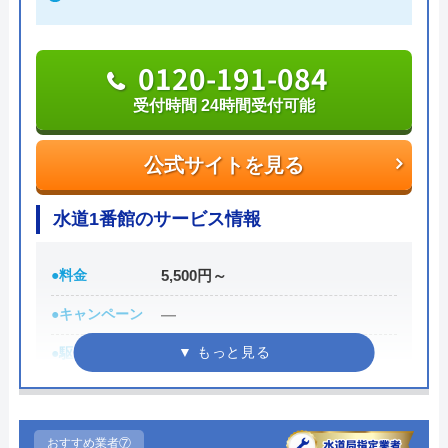
Googleクチコミを見る
また、見積もり時や施工後などにトラブルが起こっ
0120-191-084
た場合には、スタッフから渡されている名刺の裏に
書かれている番号に電話すれば、各エリアの担当が
受付時間 24時間受付可能
対応してくれます。見積もり無料で、キャンセル料
も不要です。施工前に必ず修理内容と費用を提示
公式サイトを見る
し、施主が納得した上で修理を行います。
水道1番館のサービス情報
0120-707-053
受付時間 24時間
●料金
5,500円～
●キャンペーン
―
公式サイトを見る
●駆けつけ時間
最短30分
クリーンライフの基本情報
●受付時間
受付時間24時間修理・施工対応時
間7:00～24:00
運営会社
株式会社クリーンライフ
おすすめ業者⑦