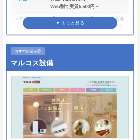
Web割で実質5,500円～
●キャンペーン
「ホームページを見た」と伝える
だけで、WEB割で作業料金から
3,000円割引！
●駆けつけ時間
最短20分
おすすめ業者②
●受付時間
24時間
マルコス設備
●定休日
年中無休
●出張見積もり
出張・見積もり無料
●支払い方法
現金、銀行振込、モバイル、後払
い決済、クレジットカード
●累計実績
年間25万件、累計500万件の修理交
換実績
●保証・保険
工事保証12年・商品保証10年(最