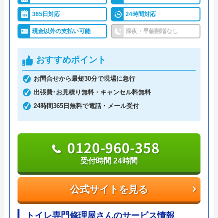
の時間については応急処置方法を教えてもらえるの
スムーズに対応して頂けて助かりました。ト
365日対応
24時間対応
で、緊急時のトラブルでも安心です。
イレの交換部分もその都度言って下さって助
現金以外の支払い可能
深夜・早朝割増なし
かりました。
見積もりは無料で実施しているので、お気軽にご依
おすすめポイント
頼ください。
お問合せから最短30分で現場に急行
0120-191-084
出張費･お見積り無料・キャンセル料無料
受付時間 24時間受付可能
24時間365日無料で電話・メール受付
Googleクチコミを見る
公式サイトを見る
0120-960-358
受付時間 24時間
水道1番館の基本情報
運営会社
株式会社マック
公式サイトを見る
代表者
庄司良明
トイレ専門修理屋さんのサービス情報