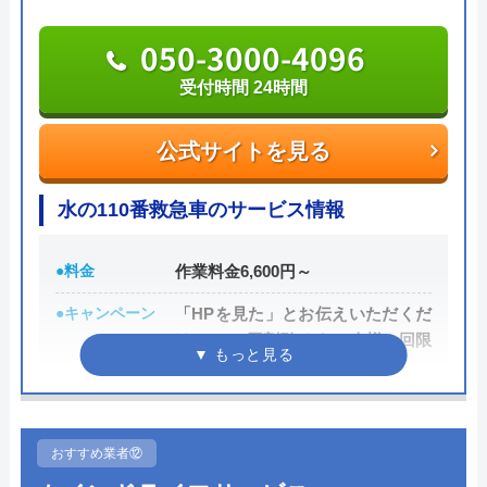
た場合でも了承を得てからの作業になり、適切な作
業料金を案内してくれます。
050-3000-4096
受付時間 24時間
水PROは迅速な対応に加えて安心できる料金案内を
してくれます。
公式サイトを見る
0120-688-744
水の110番救急車のサービス情報
受付時間 24時間365日受付中！
●料金
作業料金6,600円～
公式サイトを見る
●キャンペーン
「HPを見た」とお伝えいただくだ
けで1,000円割引 ※お一人様一回限
水PROの基本情報
り
運営会社
株式会社スイドウサービス
●駆けつけ時間
最短30分
代表者
山下道男
●受付時間
24時間
おすすめ業者⑫