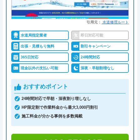
詳細は公式HPでご確認ください
引用元：
水道修理ルート
トイレ専門修理屋さんがおすすめの理由
水道局指定業者
即日対応可能
トイレ専門修理屋さんは水道局指定工事店の水道業
出張・見積もり無料
割引キャンペーン
者です。24時間年中無休で営業しており、即日対応
も可能です。問い合わせから最短30分で訪問してく
365日対応
24時間対応
れて、経験豊富な作業スタッフが「安全・安心・親
現金以外の支払い可能
深夜・早朝割増なし
身に」をモットーに、迅速・丁寧なサービスで、ト
イレトラブルを解決してくれます。
おすすめポイント
24時間対応で早朝・深夜割り増しなし
料金は、トイレの水漏れやつまりなどの簡単作業な
HP限定割で作業料金から最大3,000円割引
ら5,500円～。安心の明朗会計で、出張費、見積料
施工料金が分かる事例を多数掲載
金、キャンセル料無料と、余計な費用がかからない
のも魅力です。