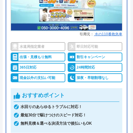
●保証・保険
―
詳細は公式HPでご確認ください
引用元：
水の110番救急車
水PROがおすすめの理由
水道局指定業者
即日対応可能
水PROは、即日対応可能でスピーディーな対応が特
出張・見積もり無料
割引キャンペーン
徴的な業者です。
地域に精通したエリア担当作業員がいるため、夜間
365日対応
24時間対応
も含めて電話をしてから2～3分で手配、最速15分で
現金以外の支払い可能
深夜・早朝割増なし
駆け付けてくれます。
おすすめポイント
料金体系については、基本料金5,000円～になります
水回りのあらゆるトラブルに対応！
が、現地見積もり・出張費・追加請求は0円になり
最短30分で駆けつけのスピード対応！
ます。
無料見積＆選べる決済方法で後払いもOK
明朗会計ですので、万が一追加の作業が必要となっ