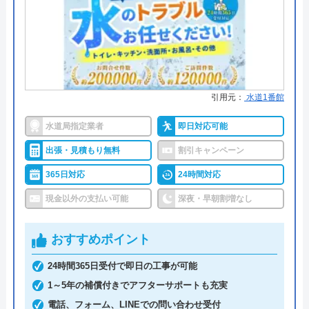
3.5
（
2
件のクチコミ）
※クチコミの内容について
●累計実績
施工実績30万件を達成
●保証・保険
修理に応じて1～3年の無料点検、
無料保証を用意
中村浩美
2 年前
引用元：
水道1番館
詳細は公式HPでご確認ください
水道局指定業者
即日対応可能
クリーンライフがおすすめの理由
出張・見積もり無料
割引キャンペーン
エアコン、水回り、電気工事など、何でも相
クリーンライフは年中無休で、最短30分駆けつけ、
談にのってくれます。現在、もろもろの見積
365日対応
24時間対応
休日・深夜も出張費無料などのサービスを売りにし
り依頼中です｡結果はまた報告します。
現金以外の支払い可能
深夜・早朝割増なし
ています。
おすすめポイント
指定給水装置工事事業者（水道局指定工事店）で下
請けに依頼することなく自社でしっかりと教育や研
24時間365日受付で即日の工事が可能
修を受けた有資格者のスタッフが対応してくれるの
1～5年の補償付きでアフターサポートも充実
で安心です。
電話、フォーム、LINEでの問い合わせ受付