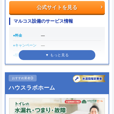
公式サイトを見る
電話で「ホームページを見た」と伝えるだけで3,000
円割引なので、相談する際は電話で相談し、忘れず
マルコス設備のサービス情報
に伝えるようにしましょう。
●料金
―
ちなみに、依頼せずとも見積もりにはお金はかから
ないので、相見積もりの際は必ず相談しておきたい
●キャンペーン
―
業者の一つです。
●駆けつけ時間
―
イースマイルの詳細ページはこちら
●受付時間
8:00～18:00
まずは電話相談！
0120-091-026
●定休日
―
おすすめ業者③
受付時間 24時間
●出張見積もり
―
ハウスラボホーム
公式サイトを見る
●支払い方法
現金、クレジットカード
●累計実績
―
イースマイルの基本情報