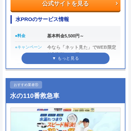
公式サイトを見る
代表者
奥井和也
水PROのサービス情報
創業・設立
1955年設立
所在地
〒405-0006
●料金
基本料金5,500円～
山梨県山梨市小原西587
●キャンペーン
今なら「ネット見た」でWEB限定
対応エリア
山梨市および近隣市
特別割引3,000円OFF
●駆けつけ時間
最短15分
●受付時間
24時間
おすすめ業者⑪
●定休日
年中無休
水の110番救急車
●出張見積もり
見積り・出張費無料
●支払い方法
現金払い、銀行振込、後日集金、
クレジットカード
●累計実績
―