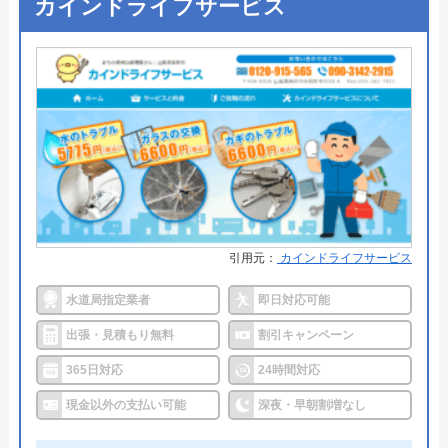
カインドライフサービス
●定休日
年中無休
創業・設立
2009年3月設立
●出張見積もり
無料見積り
所在地
〒115-0045
東京都北区赤羽1-52-1
●支払い方法
カード支払い、コンビニ、銀行支
払、後払い
対応エリア
全国
●累計実績
問い合わせ数10万件以上（2021年5
月累計）
水PROのクチコミ on
●保証・保険
取り付け器具には1～5年間のメー
2.4
（
12
件のクチコミ）
カー保証 ※消耗品など一部サービ
※クチコミの内容について
スを除く。
引用元：
カインドライフサービス
詳細は公式HPでご確認ください
水道局指定業者
即日対応可能
向井洋介
出張・見積もり無料
割引キャンペーン
水の110番救急車がおすすめの理由
2 年前
365日対応
24時間対応
「水の110番救急車」は株式会社RSが運営する水ま
現金以外の支払い可能
深夜・早朝割増なし
わりの緊急対応サービスです。トイレ、お風呂、キ
5月4日に蛇口から水漏れがあり見積をお願い