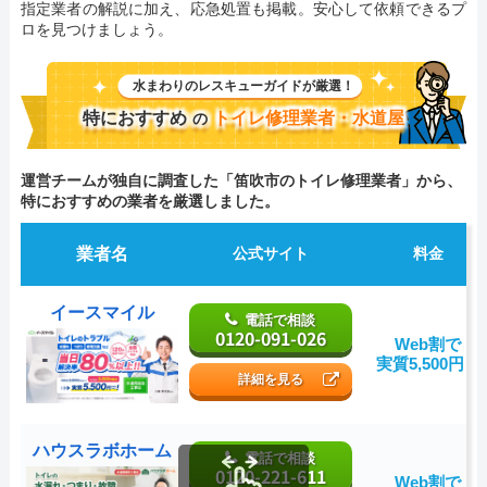
指定業者の解説に加え、応急処置も掲載。安心して依頼できるプ
ロを見つけましょう。
水まわりのレスキューガイドが厳選！
特におすすめ
トイレ修理業者・水道屋
の
運営チームが独自に調査した「笛吹市のトイレ修理業者」から、
特におすすめの業者を厳選しました。
業者名
公式サイト
料金
イースマイル
電話で相談
0120-091-026
Web割で
実質5,500円～
詳細を見る
ハウスラボホーム
電話で相談
0120-221-611
Web割で