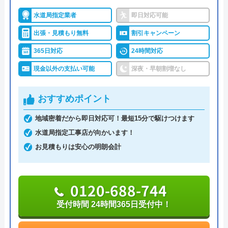
できます。
水道局指定業者
即日対応可能
うまい棒エビマヨ
出張・見積もり無料
割引キャンペーン
家庭の水回りのトラブルについては、パッキン交換
2 か月前
などの軽作業からリフォームなどの大掛かりな工事
365日対応
24時間対応
まで対応しているので、どんなお悩みも解決しても
現金以外の支払い可能
深夜・早朝割増なし
らえます。作業の規模にかかわらず無料で見積もり
スムーズに対応して頂けて助かりました。ト
を依頼できるのでお気軽にご相談いただけます。
イレの交換部分もその都度言って下さって助
おすすめポイント
かりました。
0553-22-9025
地域密着だから即日対応可！最短15分で駆けつけます
水道局指定工事店が向かいます！
受付時間 -
お見積もりは安心の明朗会計
公式サイトを見る
0120-688-744
奥井商工の基本情報
Googleクチコミを見る
受付時間 24時間365日受付中！
運営会社
株式会社奥井商工