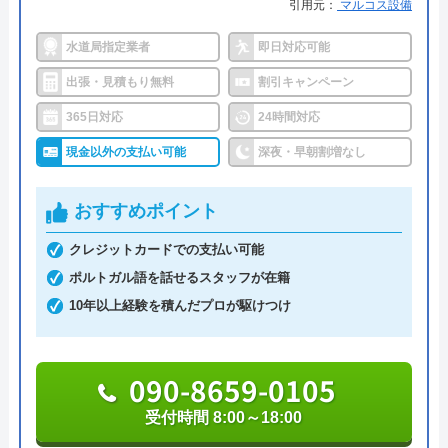
大)
引用元：
マルコス設備
詳細は公式HPでご確認ください
水道局指定業者
即日対応可能
出張・見積もり無料
割引キャンペーン
イースマイルがおすすめの理由
365日対応
24時間対応
イースマイルは対応する自治体で適切な工事ができ
現金以外の支払い可能
深夜・早朝割増なし
ると認められている水道局指定業者です。
おすすめポイント
土日祝日・深夜早朝含む24時間365日、いつ相談し
クレジットカードでの支払い可能
ても割増料金がかからず、作業が始まるまでは一切
ポルトガル語を話せるスタッフが在籍
費用がかからないかなり信頼できる業者です。
10年以上経験を積んだプロが駆けつけ
実績も豊富で、スタッフの研修にも力を入れている
ため技術力はもちろん接客もよく、トイレや排水
090-8659-0105
管、給湯器や蛇口の修理交換まで水回りのことなら
受付時間 8:00～18:00
何でも相談できます。