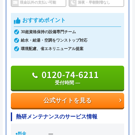
現金以外の支払い可能
深夜・早朝割増なし
6,600円からとお手頃価格で提供をしています。
おすすめポイント
万が一、水まわりに問題が発生した場合は、最短20
30超資格保持の設備専門チーム
分でお客様の元にスタッフが駆けつけます。出張見
給水・給湯・空調をワンストップ対応
積もりキャンセルは0円、深夜早朝でも割増料金は
環境配慮、省エネリニューアル提案
一切ありません。業務や知識の習得のために厳しい
自社研修を実施しているため、技術には問題ないよ
うです。
0120-74-6211
受付時間 ―
トラブルの原因や作業例などが分かりやすく記載さ
れており、依頼の際も安心できますね。候補のひと
公式サイトを見る
つにしてみてください。
熱研メンテナンスのサービス情報
ちなみに、電話で連絡した際に「サイトを見た」と
伝えると作業料金が2,000円割引になるWEB割があ
りますので、相談する際は必ず電話で相談し、その
●料金
―