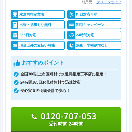
引用元：
クリーンライフ
対応エリア
全国33拠点
トラブルだけではなくトイレや給湯器、給水管の工
水道局指定業者
即日対応可能
事なども幅広く対応できる水道業者です。
対応エリア詳
笛吹市のトイレ水漏れ・つまり修理に
出張・見積もり無料
割引キャンペーン
細
駆けつけ対応｜水道局指定業者ハウス
富士吉田市や富士河口湖町などの水道局指定給水装
ラボホーム
365日対応
24時間対応
置工事事業者として登録されているため、技術はし
現金以外の支払い可能
深夜・早朝割増なし
っかりしています。
また、富士吉田市と南都留郡にそれぞれ営業所があ
おすすめポイント
り、水道トラブルは24時間以内に対応してくれるた
め、緊急時でも素早く対応してくれるでしょう。
全国300以上市区町村で水道局指定工事店に指定！
24時間365日お見積無料で迅速対応
ホームページ上には詳細があまり書かれていいない
安心実直の明朗会計で安心！
ため、実際に相談するときは電話で詳しく聞く必要
があります。
0120-707-053
0120-74-6211
受付時間 24時間