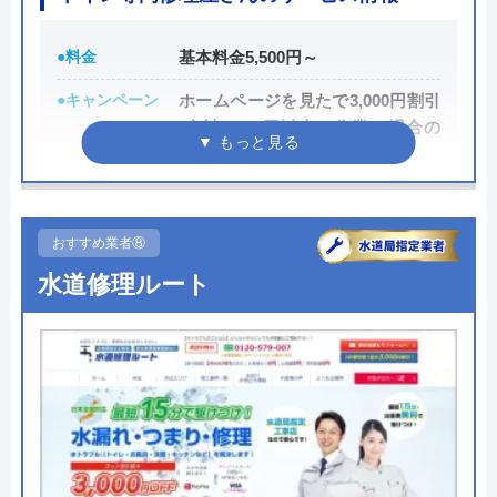
所在地
〒106-0032
東京都港区六本木5-10-33
●料金
基本料金5,500円～
対応エリア
全国
●キャンペーン
ホームページを見たで3,000円割引
(合計8,000円以上の作業の場合の
み)
●駆けつけ時間
最短30分
●受付時間
24時間
おすすめ業者⑧
水道修理ルート
●定休日
年中無休
●出張見積もり
見積もり・出張費無料
●支払い方法
現金支払、銀行振込、PayPay、ク
レジットカード
●累計実績
―
●保証・保険
―