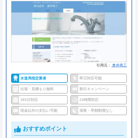
●出張見積もり
出張見積もり無料
所在地
〒231-0058
神奈川県横浜市中区弥生町2-17ストー
●支払い方法
現金、PayPay、クレジットカー
クタワー大通り公園Ⅰ-2F
ド、NP後払い
対応エリア
全国(一部都道府県を除く)
●累計実績
累計対応件数100万件以上
●保証・保険
1〜3年の無料点検・無料保証制度
PL保険加入業者
トイレ専門修理屋さんのクチコミ
引用元：
奥井商工
on
詳細は公式HPでご確認ください
水道局指定業者
即日対応可能
3.5
（
13
件のクチコミ）
水道修理ルートがおすすめの理由
出張・見積もり無料
割引キャンペーン
※クチコミの内容について
365日対応
24時間対応
株式会社クリーンライフが運営する水まわり修理サ
ービス「水道修理ルート」は、水道局指定工事店の
現金以外の支払い可能
深夜・早朝割増なし
ピッピピッピ
認定を受けている大手水道業者です。
2 か月前
関東・中部・近畿・中国と全国規模で対応エリアを
おすすめポイント
展開しており、各エリアの水道局から認定を受けて