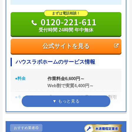
4.1
（
198
件のクチコミ）
090-8659-0105
※クチコミの内容について
まずは電話相談！
0120-221-611
受付時間 8:00～18:00
受付時間 24時間 年中無休
りえP
公式サイトを見る
2 か月前
公式サイトを見る
マルコス設備の基本情報
ハウスラボホームのサービス情報
トイレが詰まって本当に困っていましたが、
運営会社
マルコス設備
イースマイルさんに依頼して大正解でした！
●料金
作業料金6,600円～
代表者
松本マルコス
連絡後すぐに駆けつけてくださり、あっとい
Web割で実質4,400円～
う間に解決。スタッフの方も非常に丁寧で、
所在地
〒400-0005
●キャンペーン
「ホームページを見た！」で割引
安心して任せられました。これでまた快適に
山梨県甲府市北新2丁目9番5号
2,000円
使えます。迅速な対応に心から感謝します！
対応エリア
山梨県内全域、静岡・長野県の一部地
●駆けつけ時間
最短20分
域
●受付時間
24時間
おすすめ業者④