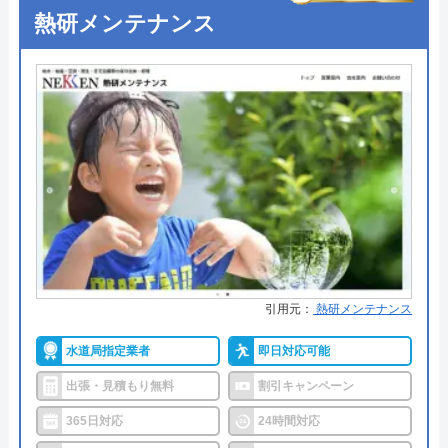
Googleクチコミを見る
熱研メンテナンス
●定休日
年中無休
●出張見積もり
出張・見積もり無料
●支払い方法
現金、クレジットカード、コンビ
ニ後払い、QRコード決済
●累計実績
提携先は大手企業との法人契約多
数
●保証・保険
商品保証最長10年・施工保証最長5
年
詳細は公式HPでご確認ください
引用元：
熱研メンテナンス
ハウスラボホームがおすすめの理由
水道局指定業者
即日対応可能
ハウスラボホームは全国各地に拠点を構えている水
出張・見積もり無料
割引キャンペーン
道修理業者です。トイレ、キッチン、浴室などの水
365日対応
24時間対応
まわりトラブル全般に対応しており、作業料金が