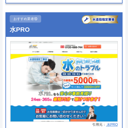
●受付時間
―
公式サイトを見る
●定休日
―
おすすめ業者⑩
水道修理ルートの基本情報
●出張見積もり
見積無料
水PRO
●支払い方法
―
運営会社
株式会社クリーンライフ
●累計実績
―
代表者
元村祐次
●保証・保険
―
所在地
〒564-0052
大阪府吹田市広芝町6-10
詳細は公式HPでご確認ください
対応エリア
全国
奥井商工がおすすめの理由
奥井商工は山梨県山梨市に本社を構え、公共工事や
水道修理ルートのクチコミ on
ご家庭の給排水設備工事を承っている業者です。山
4.8
（
410
件のクチコミ）
梨市をはじめ、近隣市の上下水道工事指定店として
※クチコミの内容について
登録されているので安心して工事を依頼することが
引用元：
水PRO