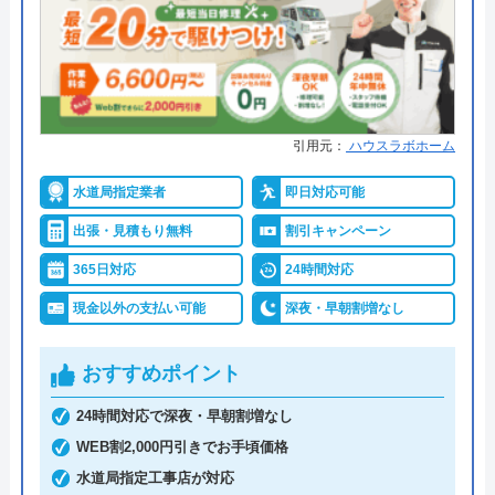
●保証・保険
―
運営会社
株式会社イースマイル
詳細は公式HPでご確認ください
代表者
島村禮孝
マルコス設備がおすすめの理由
創業・設立
1992年6月1日創立
引用元：
ハウスラボホーム
マルコス設備はお住いの様々なお悩み事を解決して
所在地
〒542-0066
いる業者で、水回りのトラブル対応、水回り設備の
水道局指定業者
即日対応可能
大阪府大阪市中央区瓦屋町3丁目7-3 イ
リフォーム、給湯器の交換などを依頼できます。対
ースマイルビル
出張・見積もり無料
割引キャンペーン
応エリアは、山梨県内全域と静岡県、長野県の一部
365日対応
24時間対応
対応エリア
39都道府県
地域となっています。静岡県と長野県の詳細な対応
エリアについてはぜひお問い合わせください。
現金以外の支払い可能
深夜・早朝割増なし
対応エリア詳
笛吹市のトイレ詰まり・水漏れ修理は
細
町の水道屋イースマイル｜水道局指定
営業時間は8:00～18:00で、電話、問い合わせフォー
おすすめポイント
店
ムより連絡できます。クレジットカード払いに対応
24時間対応で深夜・早朝割増なし
しているので、緊急のトラブル対応を依頼する際で
WEB割2,000円引きでお手頃価格
イースマイルのクチコミ on
も手持ちを気にする必要がなく助かります。
水道局指定工事店が対応