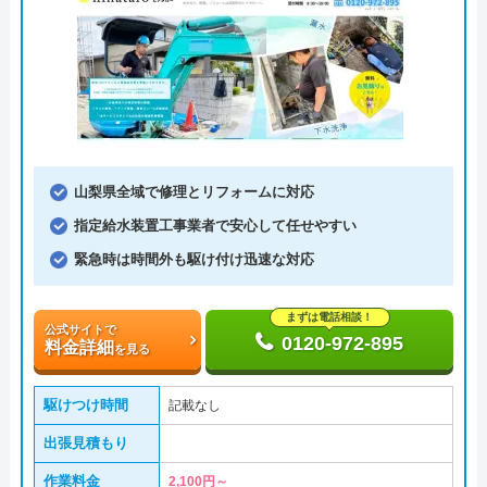
山梨県全域で修理とリフォームに対応
指定給水装置工事業者で安心して任せやすい
緊急時は時間外も駆け付け迅速な対応
まずは電話相談！
公式サイトで
0120-972-895
料金詳細
を見る
駆けつけ時間
記載なし
出張見積もり
作業料金
2,100円～