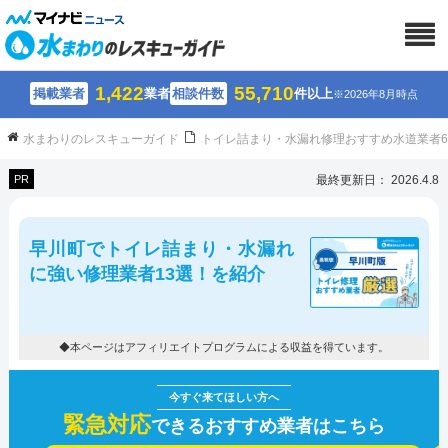
1,422
55,710
掲載業者
業者
相談件数
件以上
※2026年8月時点
水まわりのレスキューガイド
トイレ詰まり・水漏れ修理おすすめ水道業者
PR
最終更新日： 2026.4.8
早川町でトイレ詰まり・水漏れ
に強い修理業者13選！を紹介
◆本ページはアフィリエイトプログラムによる収益を得ています。
緊急対応
できるおすすめ業者はこちら