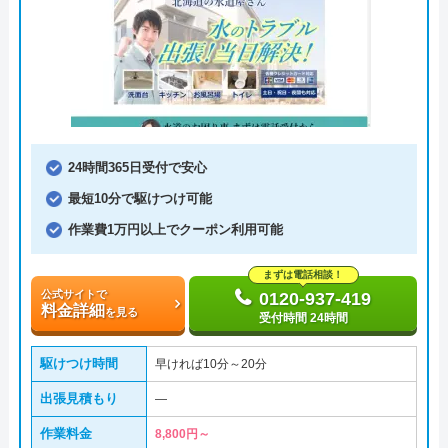
24時間365日受付で安心
最短10分で駆けつけ可能
作業費1万円以上でクーポン利用可能
まずは電話相談！
公式サイトで
0120-937-419
料金詳細
を見る
受付時間 24時間
駆けつけ時間
早ければ10分～20分
出張見積もり
―
作業料金
8,800円～