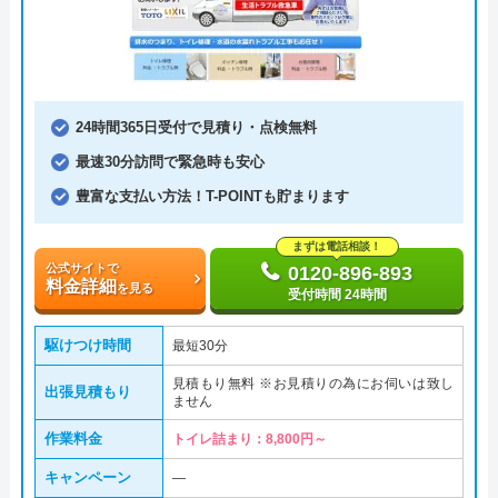
24時間365日受付で見積り・点検無料
最速30分訪問で緊急時も安心
豊富な支払い方法！T-POINTも貯まります
まずは電話相談！
公式サイトで
0120-896-893
料金詳細
を見る
受付時間 24時間
駆けつけ時間
最短30分
見積もり無料 ※お見積りの為にお伺いは致し
出張見積もり
ません
作業料金
トイレ詰まり：8,800円～
キャンペーン
―