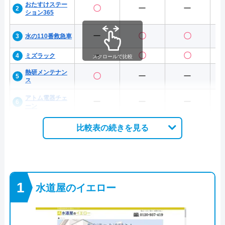
おたすけステー
〇
ー
ー
ション365
ー
〇
〇
水の110番救急車
ー
〇
〇
ミズラック
スクロールで比較
熱研メンテナン
〇
ー
ー
ス
アトム電器チェ
ー
ー
ー
ーン
比較表の続きを見る
水道屋のイエロー