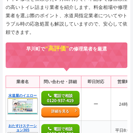
の高いトイレ詰まり業者を紹介します。料金相場や修理
業者を選ぶ際のポイント、水道局指定業者についてやト
ラブル時の応急処置も解説していますので、安心して依
頼できます。
“高評価”
早川町で
の修理業者を厳選
業者名
問い合わせ・詳細
即日対応
営業時
水道屋のイエロー
電話で相談
0120-937-419
ー
24時間
詳細を見る
おたすけステーシ
電話で相談
ョン365
平日8:0