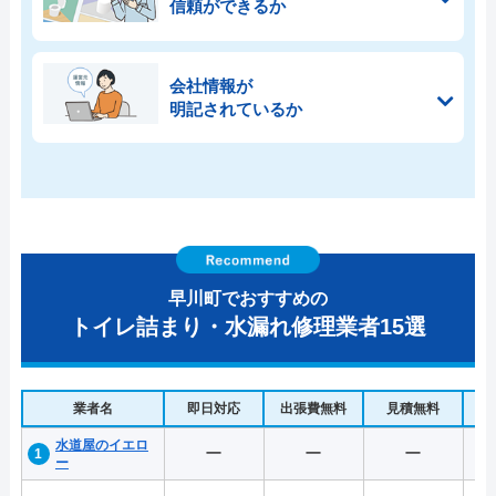
信頼ができるか
会社情報が
明記されているか
早川町でおすすめの
トイレ詰まり・水漏れ修理業者15選
業者名
即日対応
出張費無料
見積無料
水
水道屋のイエロ
ー
ー
ー
ー