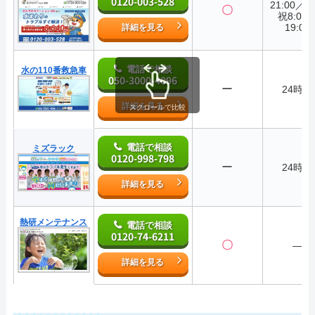
0120-003-528
21:00／
〇
祝8:00
19:00
詳細を見る
電話で相談
水の110番救急車
050-3000-4096
ー
24時間
詳細を見る
スクロールで比較
電話で相談
ミズラック
0120-998-798
ー
24時間
詳細を見る
熱研メンテナンス
電話で相談
0120-74-6211
〇
―
詳細を見る