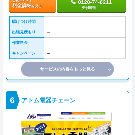
公式サイトで
0120-74-6211
料金詳細
を見る
受付時間 ―
駆けつけ時間
―
出張見積もり
―
作業料金
―
キャンペーン
―
サービスの内容をもっと見る
アトム電器チェーン