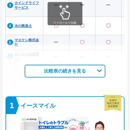
カインドライフ
ー
ー
ー
サービス
スクロールで比較
〇
〇
〇
水の救急士
マエケン株式会
ー
〇
〇
社
みんなの水道屋
ー
ー
ー
さん
比較表の続きを見る
イースマイル