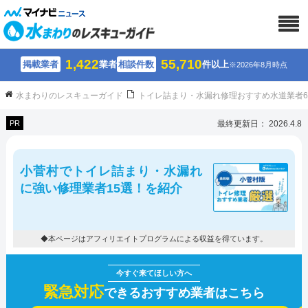
1,422
55,710
掲載業者
業者
相談件数
件以上
※2026年8月時点
水まわりのレスキューガイド
トイレ詰まり・水漏れ修理おすすめ水道業者
PR
最終更新日： 2026.4.8
小菅村でトイレ詰まり・水漏れ
に強い修理業者15選！を紹介
◆本ページはアフィリエイトプログラムによる収益を得ています。
緊急対応
できるおすすめ業者はこちら