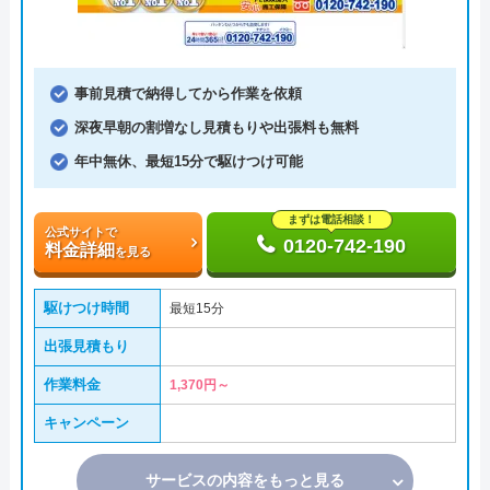
事前見積で納得してから作業を依頼
深夜早朝の割増なし見積もりや出張料も無料
年中無休、最短15分で駆けつけ可能
まずは電話相談！
公式サイトで
0120-742-190
料金詳細
を見る
駆けつけ時間
最短15分
出張見積もり
作業料金
1,370円～
キャンペーン
サービスの内容をもっと見る