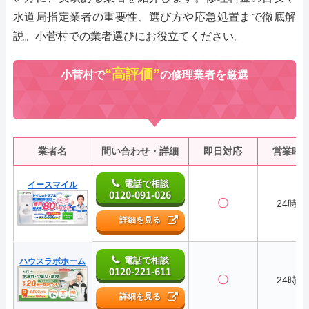
水道局指定業者の重要性、選び方や応急処置まで徹底解
説。小菅村での業者選びにお役立てください。
“高評価”
小菅村で
の修理業者を厳選
業者名
問い合わせ・詳細
即日対応
営業時
電話で相談
イースマイル
0120-091-026
〇
24時間
詳細を見る
電話で相談
ハウスラボホーム
0120-221-611
〇
24時間
詳細を見る