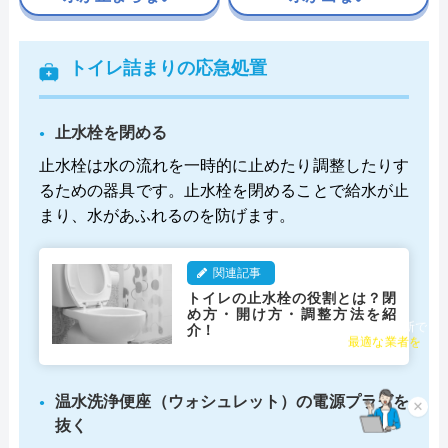
トイレ詰まりの応急処置
止水栓を閉める
止水栓は水の流れを一時的に止めたり調整したりす
るための器具です。止水栓を閉めることで給水が止
まり、水があふれるのを防げます。
関連記事
トイレの止水栓の役割とは？閉
め方・開け方・調整方法を紹
介！
チャット診断で
最適な業者を
ご提案
温水洗浄便座（ウォシュレット）の電源プラグを
×
抜く