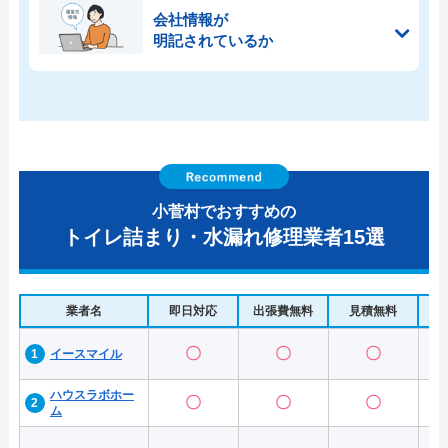
会社情報が
明記されているか
小菅村でおすすめの
トイレ詰まり・水漏れ修理業者15選
業者名
即日対応
出張費無料
見積無料
水
〇
〇
〇
イースマイル
ハウスラボホー
〇
〇
〇
ム