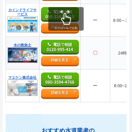
カインドライフサ
電話で相談
ービス
090-3142-2915
ー
8:00～20:
詳細を見る
スクロールで比較
電話で相談
水の救急士
0120-995-414
〇
24時間
詳細を見る
電話で相談
マエケン株式会社
080-3594-4768
ー
8:00~18:
詳細を見る
おすすめ水道業者の