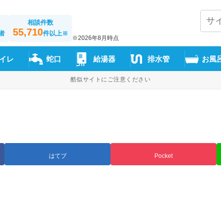
相談件数
55,710
者
件以上
※
※2026年8月時点
イレ
蛇口
給湯器
排水管
お風
酷似サイトにご注意ください
はてブ
Pocket