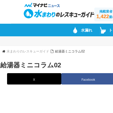
掲載業者
1,422
業
水漏れ
ト
水まわりのレスキューガイド
給湯器ミニコラム02
給湯器ミニコラム02
X
Facebook