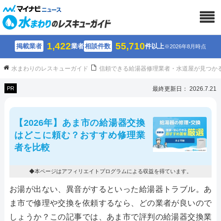
1,422
55,710
掲載業者
業者
相談件数
件以上
※2026年8月時点
水まわりのレスキューガイド
信頼できる給湯器修理業者・水道屋が見つか
PR
最終更新日： 2026.7.21
【2026年】あま市の給湯器交換
はどこに頼む？おすすめ修理業
者を比較
◆本ページはアフィリエイトプログラムによる収益を得ています。
お湯が出ない、異音がするといった給湯器トラブル。あ
ま市で修理や交換を依頼するなら、どの業者が良いので
しょうか？この記事では、あま市で評判の給湯器交換業