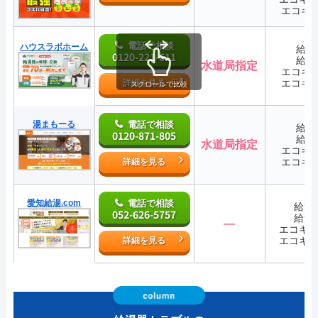
エコキ
電話で相談
ハウスラボホーム
給湯
0120-221-611
給湯
水道局指定
エコキ
エコキ
詳細を見る
スクロールで比較
湯まもーる
電話で相談
給湯
0120-871-805
給湯
水道局指定
エコキ
エコキ
詳細を見る
愛知給湯.com
電話で相談
給湯
052-626-5757
給湯
―
エコキ
エコキ
詳細を見る