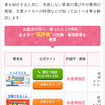
者を紹介すると共に、失敗しない業者の選び方や費用の
相場、主要メーカーの特徴などの知っておくべき事を解
説します。
5
お急ぎの方へ、迷ったらこの
社！
“高評価”
あま市で
の交換・修理業者を
厳選
業者名
公式サイト
許認可・資格
電話で相談
イースマイル
給湯
0120-091-026
給湯
水道局指定
エコキ
エコキ
詳細を見る
交換できるくん
給湯
給湯
詳細を見る
水道局指定
エコキ