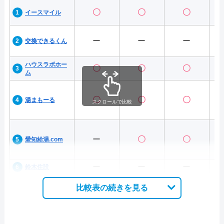
〇
〇
〇
イースマイル
ー
ー
ー
交換できるくん
ハウスラボホー
〇
〇
〇
ム
〇
〇
〇
湯まもーる
スクロールで比較
ー
〇
〇
愛知給湯.com
ー
ー
ー
鈴木住設
比較表の続きを見る