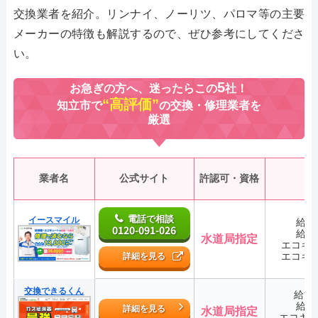
交換業者を紹介。リンナイ、ノーリツ、パロマ等の主要
メーカーの特徴も解説するので、ぜひ参考にしてくださ
い。
5
お急ぎの方へ、迷ったらこの
社！
“高評価”
知立市で
の交換・修理業者を
厳選
業者名
公式サイト
許認可・資格
電話で相談
イースマイル
給湯
0120-091-026
給湯
水道局指定
エコキ
エコキ
詳細を見る
交換できるくん
給湯
給湯
詳細を見る
水道局指定
エコキ