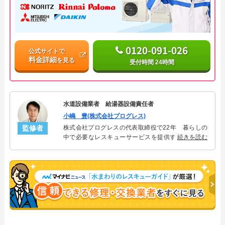
0120-091-026
公式サイトで
料金詳細
を見る
受付時間 24時間
水道設備業者 給湯器設備責任者
小嶋 豊(株式会社プログレス)
監修者
株式会社プログレスの代表取締役で22年 暮らしの
中で必要なレスキューサービスを提供する株式会社
続きを読む
プログレスにて給湯器設備を担当。水回り業務に15
年従事し、累計500件の給湯器関連のトラブルを解
決。多くのお客様に信頼される「給湯器」のスペシ
ャリスト。