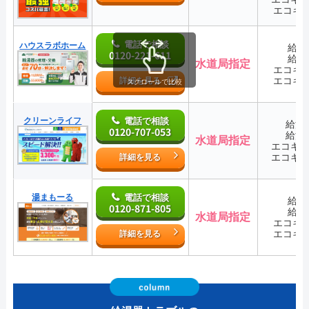
エコキ
電話で相談
ハウスラボホーム
給湯
0120-221-611
給湯
水道局指定
エコキ
エコキ
詳細を見る
スクロールで比較
クリーンライフ
電話で相談
給湯
0120-707-053
給湯
水道局指定
エコキ
エコキ
詳細を見る
湯まもーる
電話で相談
給湯
0120-871-805
給湯
水道局指定
エコキ
エコキ
詳細を見る