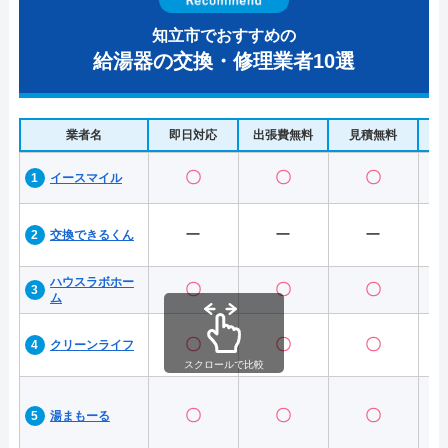
知立市でおすすめの
給湯器の交換・修理業者10選
業者名
即日対応
出張費無料
見積無料
水
〇
〇
〇
イースマイル
ー
ー
ー
交換できるくん
ハウスラボホー
〇
〇
〇
ム
〇
〇
〇
クリーンライフ
スクロールで比較
〇
〇
〇
湯まもーる