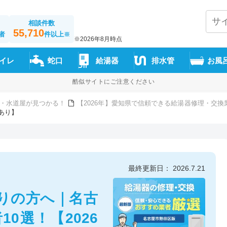
相談件数
55,710
者
件以上
※
※2026年8月時点
イレ
蛇口
給湯器
排水管
お風
酷似サイトにご注意ください
・水道屋が見つかる！
【2026年】愛知県で信頼できる給湯器修理・交換
あり】
最終更新日： 2026.7.21
りの方へ｜名古
0選！【2026