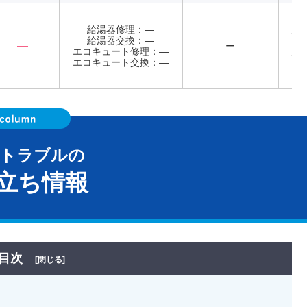
給湯器修理：―
店
給湯器交換：―
て
―
ー
エコキュート修理：―
店
エコキュート交換：―
て
器トラブルの
立ち情報
目次
[閉じる]