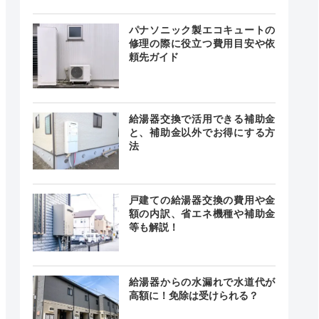
無休
最短20分
中無休
パナソニック製エコキュートの
修理の際に役立つ費用目安や依
頼先ガイド
24時間
最短20分
中無休
給湯器交換で活用できる補助金
と、補助金以外でお得にする方
法
載なし
記載なし
中無休
戸建ての給湯器交換の費用や金
額の内訳、省エネ機種や補助金
等も解説！
時間365日
対応
最短20分
給湯器からの水漏れで水道代が
中無休
高額に！免除は受けられる？