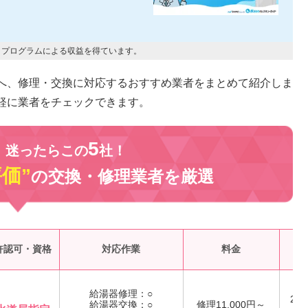
トプログラムによる収益を得ています。
へ、修理・交換に対応するおすすめ業者をまとめて紹介しま
軽に業者をチェックできます。
5
、迷ったらこの
社！
評価”
の交換・修理業者を
厳選
受
許認可・資格
対応作業
料金
給湯器修理：○
24
給湯器交換：○
修理11,000円～