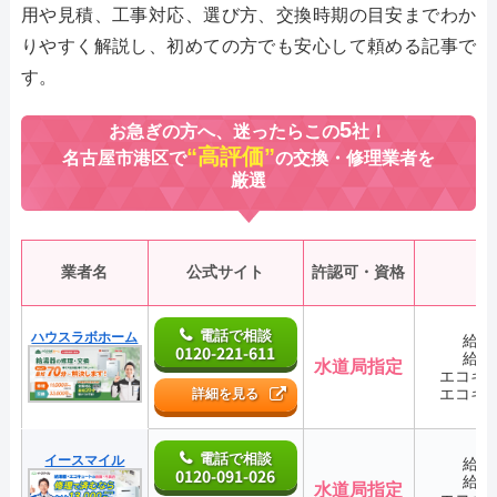
用や見積、工事対応、選び方、交換時期の目安までわか
りやすく解説し、初めての方でも安心して頼める記事で
す。
5
お急ぎの方へ、迷ったらこの
社！
“高評価”
名古屋市港区で
の交換・修理業者を
厳選
業者名
公式サイト
許認可・資格
電話で相談
ハウスラボホーム
給湯
0120-221-611
給湯
水道局指定
エコキ
エコキ
詳細を見る
電話で相談
イースマイル
給湯
0120-091-026
給湯
水道局指定