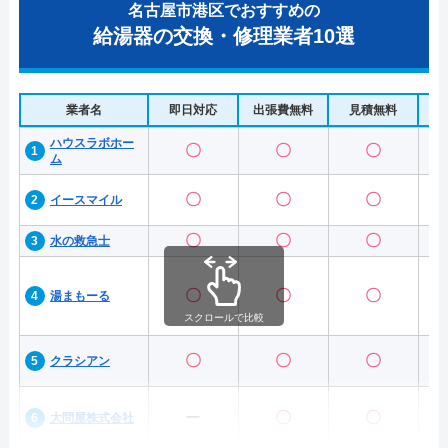
名古屋市港区でおすすめの
給湯器の交換・修理業者10選
業者名
即日対応
出張費無料
見積無料
水
ハウスラボホー
〇
〇
〇
ム
〇
〇
〇
イースマイル
〇
〇
〇
水の救急士
〇
〇
〇
湯まもーる
スクロールで比較
〇
〇
〇
クラシアン
ー
〇
〇
大問屋株式会社