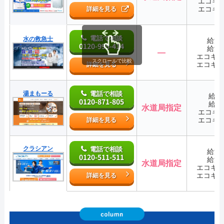
エコキ
エコキ
詳細を見る
電話で相談
水の救急士
給湯
0120-995-414
給湯
―
エコキ
スクロールで比較
エコキ
詳細を見る
湯まもーる
電話で相談
給湯
0120-871-805
給湯
水道局指定
エコキ
エコキ
詳細を見る
クラシアン
電話で相談
給湯
0120-511-511
給湯
水道局指定
エコキ
エコキ
詳細を見る