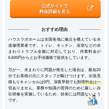
公式サイトで
料金詳細を見る
おすすめ理由
ハウスラボホームは全国各地に拠点を構えている水
道修理業者です。トイレ、キッチン、浴室などの水
まわりトラブル全般に対応しており、作業料金が
6,600円からとお手頃価格で提供をしています。
万が一、水まわりに問題が発生した場合は、最短20
分でお客様の元にスタッフが駆けつけます。出張見
チャット診断で
積もりキャンセルは0円、深夜早朝でも割増料金は一
最適な業者を
切ありません。業務や知識の習得のために厳しい自
ご提案
社研修を実施しているため、技術には問題ないよう
×
です。