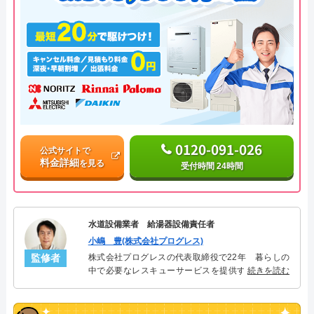
0120-091-026
公式サイトで
料金詳細
を見る
受付時間 24時間
水道設備業者 給湯器設備責任者
小嶋 豊(株式会社プログレス)
監修者
株式会社プログレスの代表取締役で22年 暮らしの
中で必要なレスキューサービスを提供する株式会社
続きを読む
プログレスにて給湯器設備を担当。水回り業務に15
年従事し、累計500件の給湯器関連のトラブルを解
決。多くのお客様に信頼される「給湯器」のスペシ