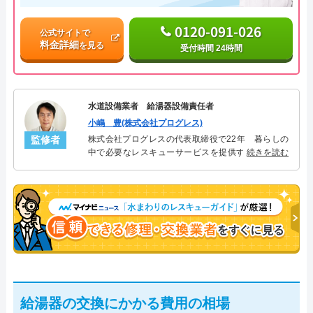
0120-091-026
公式サイトで
料金詳細
を見る
受付時間 24時間
水道設備業者 給湯器設備責任者
小嶋 豊(株式会社プログレス)
監修者
株式会社プログレスの代表取締役で22年 暮らしの
中で必要なレスキューサービスを提供する株式会社
続きを読む
プログレスにて給湯器設備を担当。水回り業務に15
年従事し、累計500件の給湯器関連のトラブルを解
決。多くのお客様に信頼される「給湯器」のスペシ
ャリスト。
給湯器の交換にかかる費用の相場