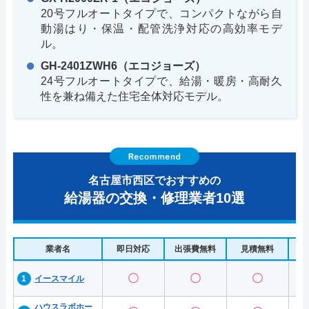
20号フルオートタイプで、コンパクトながら自
動湯はり・保温・配管洗浄対応の高効率モデ
ル。
GH-2401ZWH6（エコジョーズ）
24号フルオートタイプで、給湯・暖房・高耐久
性を兼ね備えた住宅全体対応モデル。
名古屋市西区でおすすめの
給湯器の交換・修理業者10選
業者名
即日対応
出張費無料
見積無料
水
〇
〇
〇
イースマイル
ハウスラボホー