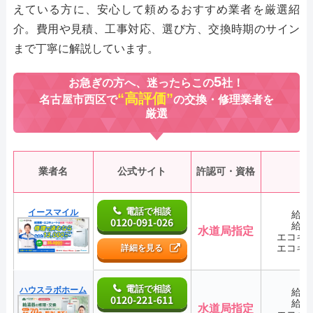
えている方に、安心して頼めるおすすめ業者を厳選紹
介。費用や見積、工事対応、選び方、交換時期のサイン
まで丁寧に解説しています。
5
お急ぎの方へ、迷ったらこの
社！
“高評価”
名古屋市西区で
の交換・修理業者を
厳選
業者名
公式サイト
許認可・資格
電話で相談
イースマイル
給湯
0120-091-026
給湯
水道局指定
エコキ
エコキ
詳細を見る
電話で相談
ハウスラボホーム
給湯
0120-221-611
給湯
水道局指定