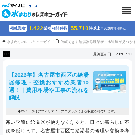
1,422
55,710
掲載業者
業者
相談件数
件以上
※2026年8月時点
水まわりのレスキューガイド
信頼できる給湯器修理業者・水道屋が見つか
PR
最終更新日： 2026.7.21
【2026年】名古屋市西区の給湯
器修理・交換おすすめ業者10
選！｜費用相場や工事の流れを
解説
◆本ページはアフィリエイトプログラムによる収益を得ています。
寒い季節に給湯器が使えなくなると、日々の暮らしに不
便を感じます。名古屋市西区で給湯器の修理や交換を考