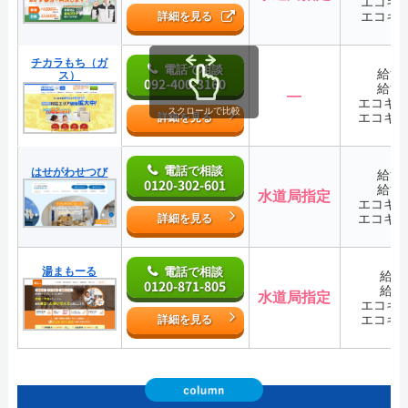
エコキ
エコキ
詳細を見る
チカラもち（ガ
電話で相談
給湯
ス）
092-400-3160
給湯
―
エコキ
スクロールで比較
エコキ
詳細を見る
電話で相談
はせがわせつび
給湯
0120-302-601
給湯
水道局指定
エコキ
エコキ
詳細を見る
湯まもーる
電話で相談
給湯
0120-871-805
給湯
水道局指定
エコキ
エコキ
詳細を見る