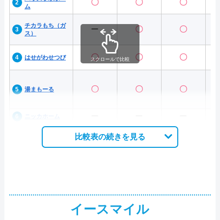
〇
〇
〇
ム
チカラもち（ガ
ー
〇
〇
ス）
〇
〇
〇
はせがわせつび
スクロールで比較
〇
〇
〇
湯まもーる
ー
ー
ー
ニッカホーム
比較表の続きを見る
イースマイル