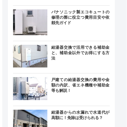
24時間
最短20分
中無休
パナソニック製エコキュートの
修理の際に役立つ費用目安や依
頼先ガイド
0～18:00
記載なし
中無休
給湯器交換で活用できる補助金
と、補助金以外でお得にする方
法
時間 年中
無休
最短20分
中無休
戸建ての給湯器交換の費用や金
額の内訳、省エネ機種や補助金
等も解説！
24時間
記載なし
給湯器からの水漏れで水道代が
中無休
高額に！免除は受けられる？