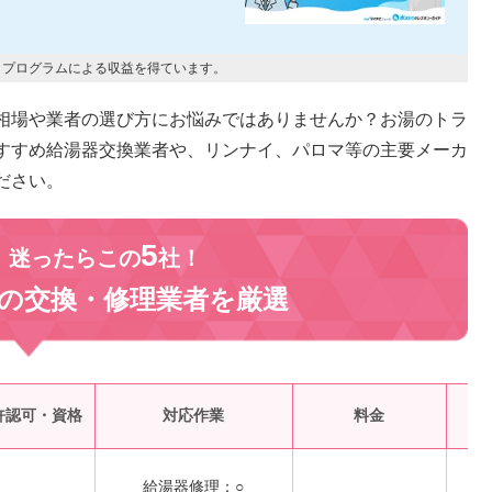
トプログラムによる収益を得ています。
相場や業者の選び方にお悩みではありませんか？お湯のトラ
すすめ給湯器交換業者や、リンナイ、パロマ等の主要メーカ
ださい。
5
、迷ったらこの
社！
の交換・修理業者を
厳選
受
許認可・資格
対応作業
料金
給湯器修理：○