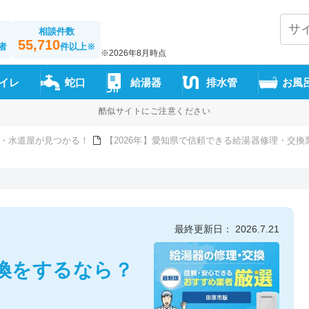
相談件数
55,710
者
件以上
※
※2026年8月時点
イレ
蛇口
給湯器
排水管
お風
酷似サイトにご注意ください
・水道屋が見つかる！
【2026年】愛知県で信頼できる給湯器修理・交換
最終更新日： 2026.7.21
換をするなら？