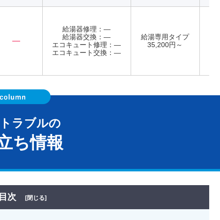
給湯器修理：―
給湯器交換：―
給湯専用タイプ
―
エコキュート修理：―
35,200円～
年
エコキュート交換：―
器トラブルの
立ち情報
目次
[閉じる]