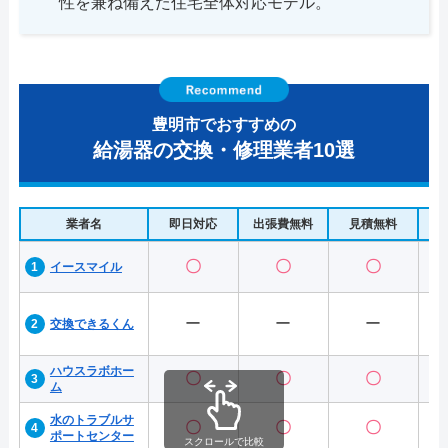
性を兼ね備えた住宅全体対応モデル。
豊明市でおすすめの
給湯器の交換・修理業者10選
業者名
即日対応
出張費無料
見積無料
水
〇
〇
〇
イースマイル
ー
ー
ー
交換できるくん
ハウスラボホー
〇
〇
〇
ム
水のトラブルサ
〇
〇
〇
ポートセンター
スクロールで比較