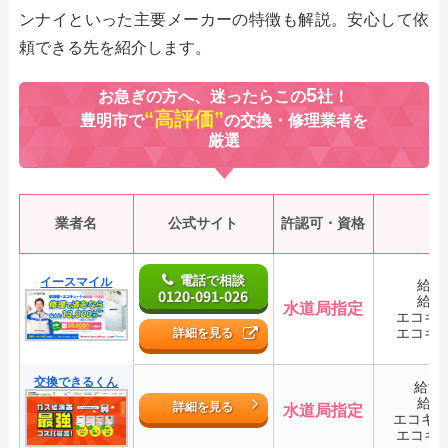
ンナイといった主要メーカーの特徴も解説。安心して依
頼できる先を紹介します。
5
お急ぎの方へ、迷ったらこの
社！
“高評価”
豊明市で
の交換・修理業者を
厳選
業者名
公式サイト
許認可・資格
電話で相談
イースマイル
給湯
0120-091-026
給湯
水道局指定
エコキ
エコキ
詳細を見る
交換できるくん
給湯
給湯
詳細を見る
水道局指定
エコキ
エコキ