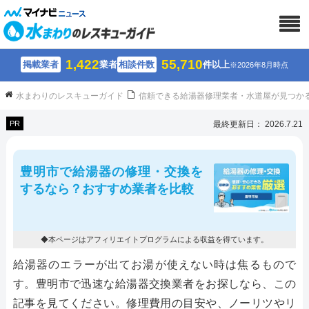
1,422
55,710
掲載業者
業者
相談件数
件以上
※2026年8月時点
水まわりのレスキューガイド
信頼できる給湯器修理業者・水道屋が見つか
PR
最終更新日： 2026.7.21
豊明市で給湯器の修理・交換を
するなら？おすすめ業者を比較
◆本ページはアフィリエイトプログラムによる収益を得ています。
給湯器のエラーが出てお湯が使えない時は焦るもので
す。豊明市で迅速な給湯器交換業者をお探しなら、この
記事を見てください。修理費用の目安や、ノーリツやリ