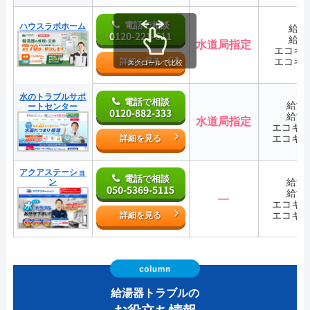
電話で相談
ハウスラボホーム
給湯
0120-221-611
給湯
水道局指定
エコキ
エコキ
詳細を見る
スクロールで比較
水のトラブルサポ
電話で相談
給湯
ートセンター
0120-882-333
給湯
水道局指定
エコキ
エコキ
詳細を見る
アクアステーショ
電話で相談
給湯
ン
050-5369-5115
給湯
―
エコキ
エコキ
詳細を見る
給湯器トラブルの