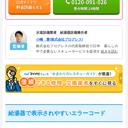
0120-091-026
公式サイトで
料金詳細
を見る
受付時間 24時間
水道設備業者 給湯器設備責任者
小嶋 豊(株式会社プログレス)
監修者
株式会社プログレスの代表取締役で22年 暮らしの
中で必要なレスキューサービスを提供する株式会社
続きを読む
プログレスにて給湯器設備を担当。水回り業務に15
年従事し、累計500件の給湯器関連のトラブルを解
決。多くのお客様に信頼される「給湯器」のスペシ
ャリスト。
給湯器で表示されやすいエラーコード