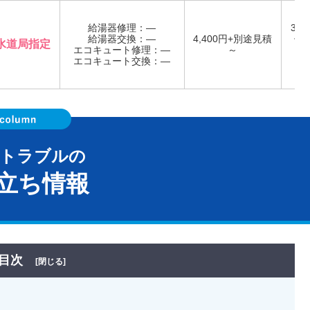
給湯器修理：―
36
給湯器交換：―
4,400円+別途見積
休 
水道局指定
エコキュート修理：―
～
エコキュート交換：―
年
器トラブルの
立ち情報
目次
[閉じる]