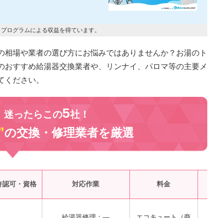
トプログラムによる収益を得ています。
の相場や業者の選び方にお悩みではありませんか？お湯のト
のおすすめ給湯器交換業者や、リンナイ、パロマ等の主要メ
てください。
5
、迷ったらこの
社！
”
の交換・修理業者を
厳選
受
許認可・資格
対応作業
料金
給湯器修理：―
エコキュート（商