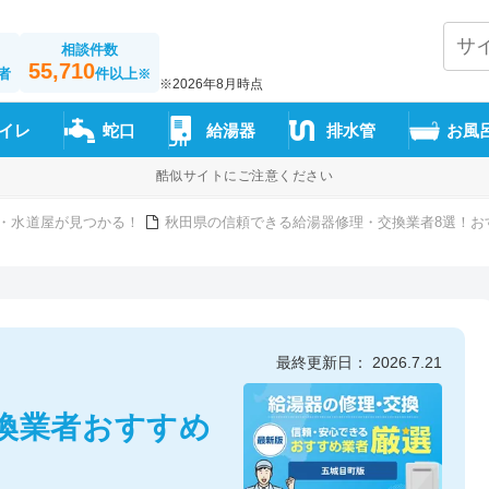
相談件数
55,710
者
件以上
※
※2026年8月時点
イレ
蛇口
給湯器
排水管
お風
酷似サイトにご注意ください
・水道屋が見つかる！
秋田県の信頼できる給湯器修理・交換業者8選！お
最終更新日： 2026.7.21
換業者おすすめ