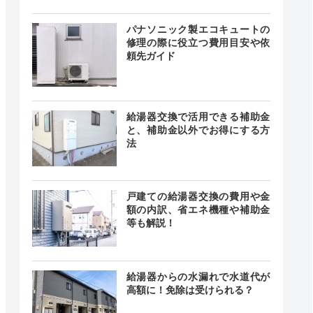
24時間
最短即日
中無休
パナソニック製エコキュートの
修理の際に役立つ費用目安や依
頼先ガイド
舗によっ
異なる
ー
舗によっ
給湯器交換で活用できる補助金
異なる
と、補助金以外でお得にする方
法
24時間
最短30分
中無休
戸建ての給湯器交換の費用や金
額の内訳、省エネ機種や補助金
等も解説！
24時間
ー
ー
給湯器からの水漏れで水道代が
高額に！免除は受けられる？