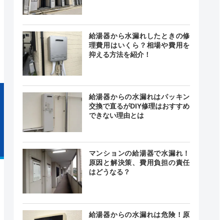
5日年中無
8:00～
―
22:00
給湯器から水漏れしたときの修
中無休
理費用はいくら？相場や費用を
抑える方法を紹介！
給湯器からの水漏れはパッキン
交換で直るがDIY修理はおすすめ
できない理由とは
マンションの給湯器で水漏れ！
原因と解決策、費用負担の責任
はどうなる？
給湯器からの水漏れは危険！原