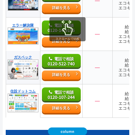
―
エコキ
エコキ
詳細を見る
エラー解決隊
電話で相談
給湯
0120-14-9105
給湯
―
エコキ
スクロールで比較
エコキ
詳細を見る
ガスペック
電話で相談
給湯
0120-522-740
給湯
―
エコキ
エコキ
詳細を見る
住設ドットコム
電話で相談
給湯
0120-107-244
給湯
―
エコキ
エコキ
詳細を見る