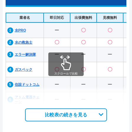
業者名
即日対応
出張費無料
見積無料
水
ー
〇
〇
水PRO
〇
〇
〇
水の救急士
ー
ー
ー
エラー解決隊
〇
〇
〇
ガスペック
スクロールで比較
ー
ー
ー
住設ドットコム
アトム電器チェ
ー
ー
ー
ーン
比較表の続きを見る