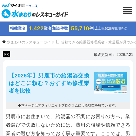
1,422
55,710
掲載業者
業者
相談件数
件以上
※2026年8月時点
水まわりのレスキューガイド
信頼できる給湯器修理業者・水道屋が見つか
PR
最終更新日： 2026.7.21
【2026年】男鹿市の給湯器交換
はどこに頼む？おすすめ修理業
者を比較
◆本ページはアフィリエイトプログラムによる収益を得ています。
男鹿市にお住まいで、給湯器の不調にお困りの方へ。業
者選びで失敗しないためには、費用の相場や信頼できる
業者の選び方を知っておく事が重要です。ここでは、男