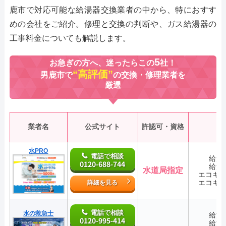
鹿市で対応可能な給湯器交換業者の中から、特におすす
めの会社をご紹介。修理と交換の判断や、ガス給湯器の
工事料金についても解説します。
5
お急ぎの方へ、迷ったらこの
社！
“高評価”
男鹿市で
の交換・修理業者を
厳選
業者名
公式サイト
許認可・資格
水PRO
電話で相談
給湯
0120-688-744
給湯
水道局指定
エコキ
エコキ
詳細を見る
電話で相談
水の救急士
給湯
0120-995-414
給湯