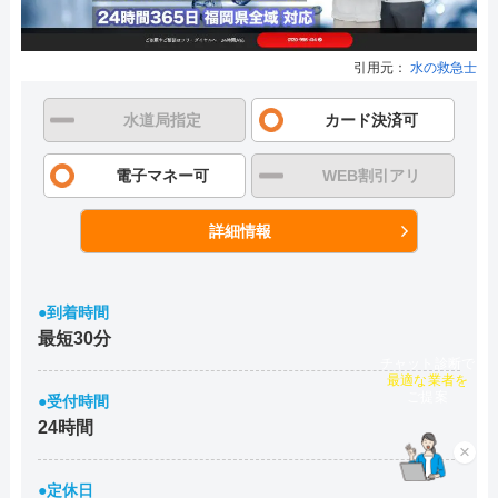
引用元：
水の救急士
水道局指定
カード決済可
電子マネー可
WEB割引アリ
詳細情報
●到着時間
最短30分
チャット診断で
最適な業者を
●受付時間
ご提案
24時間
×
●定休日