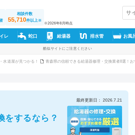
相談件数
55,710
者
件以上
※
※2026年8月時点
イレ
蛇口
給湯器
排水管
お風
酷似サイトにご注意ください
・水道屋が見つかる！
青森県の信頼できる給湯器修理・交換業者8選！お
最終更新日： 2026.7.21
換をするなら？