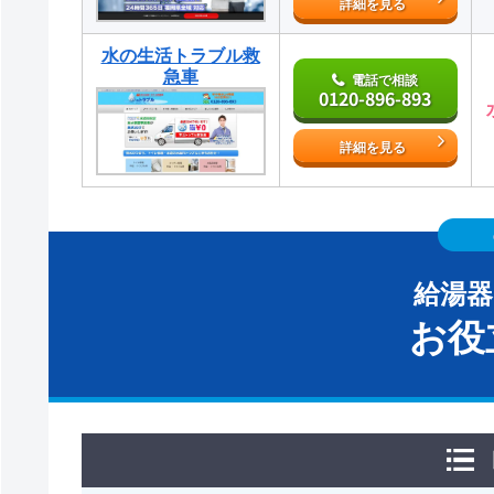
詳細を見る
水の生活トラブル救
急車
電話で相談
0120-896-893
詳細を見る
給湯
お役