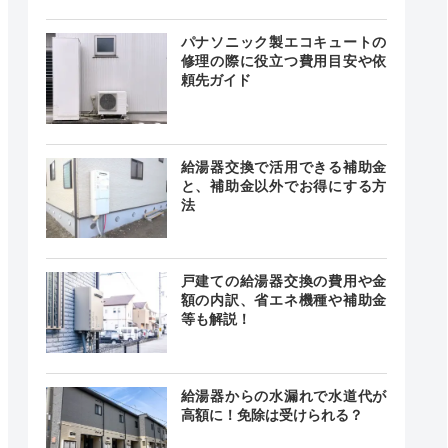
0～19:30
曜、祝日
ご要望に
―
パナソニック製エコキュートの
休日対応
修理の際に役立つ費用目安や依
可能）
頼先ガイド
0～19:00
給湯器交換で活用できる補助金
記載なし
水曜日
と、補助金以外でお得にする方
法
戸建ての給湯器交換の費用や金
載なし
記載なし
額の内訳、省エネ機種や補助金
中無休
等も解説！
給湯器からの水漏れで水道代が
24時間
高額に！免除は受けられる？
最短30分
中無休