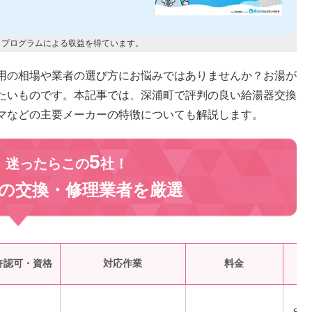
トプログラムによる収益を得ています。
用の相場や業者の選び方にお悩みではありませんか？お湯が
たいものです。本記事では、深浦町で評判の良い給湯器交換
マなどの主要メーカーの特徴についても解説します。
5
、迷ったらこの
社！
の交換・修理業者を
厳選
受
許認可・資格
対応作業
料金