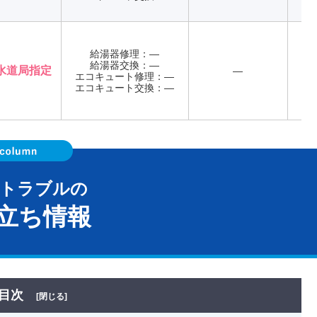
給湯器修理：―
給湯器交換：―
水道局指定
―
エコキュート修理：―
年
エコキュート交換：―
器トラブルの
立ち情報
目次
[閉じる]